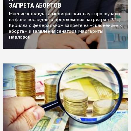
ЗАПРЕТА АБОРТОВ
Мнение кандидата медицинских наук прозвучало
на фоне последнего предложения патриарха РПЦ
Кирилла о федеральном запрете на «склонение» к
абортам и заявления сенатора Маргариты
Павловой