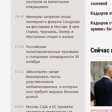
контроля за валютными
сыновей
операциями
Кадыров о
20:47
Минкульт запретил показ
последнего фильма Сокурова
Кадыров с
на фестивале в Москве. В нем
армию» бе
Сталин, Черчилль, Гитлер и
Муссолини спорят о жизни
17:10
Российские
Сейчас 
политзаключенные призвали
к голодовке солидарности 30
октября
17:12
«ВКонтакте» начал
блокировать посты
родственников
мобилизованных, в которых
они требуют вернуть близких
домой
14:11
Россия, США и ЕС провели
ХЕРСОНСКАЯ О
секретные переговоры за