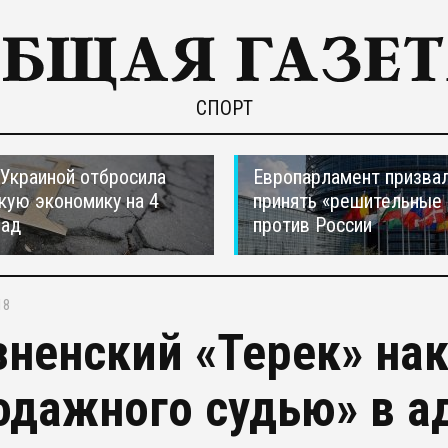
СПОРТ
 Украиной отбросила
Европарламент призва
кую экономику на 4
принять «решительные
зад
против России
18
зненский «Терек» нак
одажного судью» в а