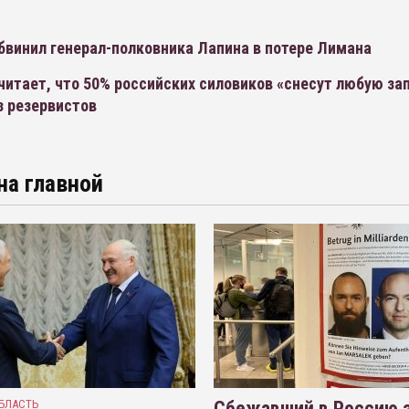
бвинил генерал-полковника Лапина в потере Лимана
читает, что 50% российских силовиков «снесут любую з
з резервистов
на главной
БЛАСТЬ
Сбежавший в Россию э