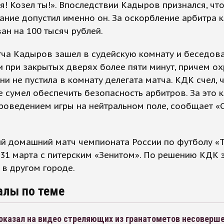
! Козел ты!». Впоследствии Кадыров признался, чт
ние допустил именно он. За оскорбление арбитра 
н на 100 тысяч рублей.
ча Кадыров зашел в судейскую комнату и беседова
 при закрытых дверях более пяти минут, причем о
ни не пустила в комнату делегата матча. КДК счел, 
е сумел обеспечить безопасность арбитров. За это 
роведением игры на нейтральном поле, сообщает «
й домашний матч чемпионата России по футболу «
31 марта с питерским «Зенитом». По решению КДК э
 в другом городе.
алы по теме
оказал на видео стреляющих из гранатометов несоверш