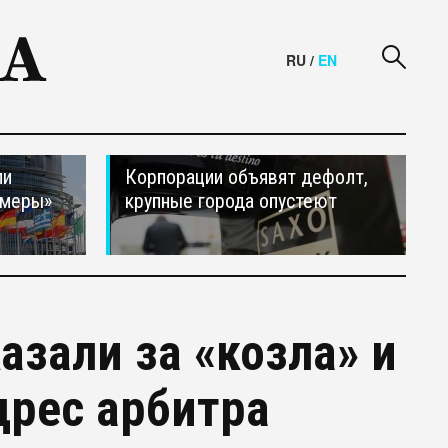
RU
/
EN
ли
Корпорации объявят дефолт,
 меры»
крупные города опустеют
азали за «козла» и
дрес арбитра