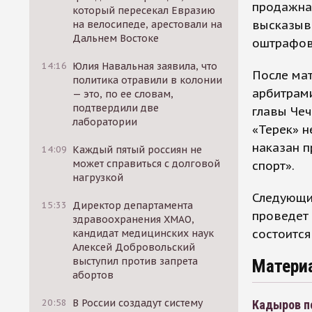
продажная
который пересекал Евразию
высказыва
на велосипеде, арестовали на
Дальнем Востоке
оштрафова
14:16
Юлия Навальная заявила, что
После мат
политика отравили в колонии
арбитрами
— это, по ее словам,
подтвердили две
главы Чеч
лаборатории
«Терек» н
наказан п
14:09
Каждый пятый россиян не
может справиться с долговой
спорт».
нагрузкой
Следующи
15:33
Директор департамента
проведет 
здравоохранения ХМАО,
состоится
кандидат медицинских наук
Алексей Добровольский
выступил против запрета
Матери
абортов
20:58
В России создадут систему
Кадыров п