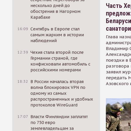
Часть Хе
несколько дней до
обострения в Нагорном
предлож
Карабахе
Беларуси
санатор
16:09
Сентябрь в Европе стал
самым жарким в истории
Глава назн
наблюдений
администр
Владимир С
12:39
Чехия стала второй после
Александр
Германии страной, где
поездки в 
конфисковали автомобиль с
разговора 
российскими номерами
заявил жур
передать М
18:32
В России началась вторая
Азовского 
волна блокировок VPN по
одному из самых
распространенных и удобных
протоколов WireGuard
17:07
Власти Финляндии заплатят
по 750 евро
землевладельцам за