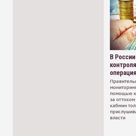
В России
контрол
операци
Правительс
мониторинг
помощью к
за оттоком 
кабмин тол
прислушив
власти