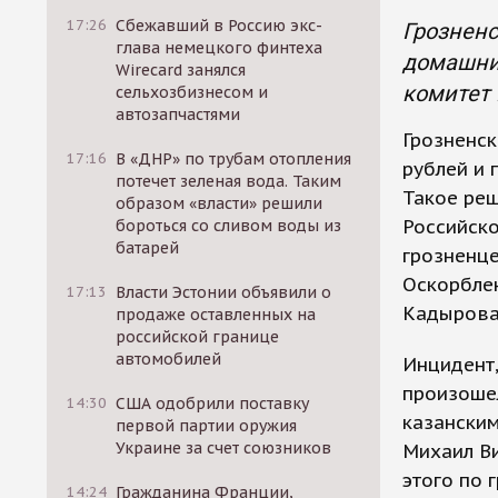
17:26
Сбежавший в Россию экс-
Грозненс
глава немецкого финтеха
домашни
Wirecard занялся
комитет
сельхозбизнесом и
автозапчастями
Грозненск
17:16
В «ДНР» по трубам отопления
рублей и 
потечет зеленая вода. Таким
Такое ре
образом «власти» решили
Российско
бороться со сливом воды из
батарей
грозненце
Оскорблен
17:13
Власти Эстонии объявили о
Кадырова
продаже оставленных на
российской границе
автомобилей
Инцидент,
произошел
14:30
США одобрили поставку
казанским
первой партии оружия
Украине за счет союзников
Михаил Ви
этого по 
14:24
Гражданина Франции,