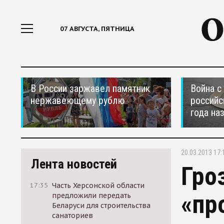
07 АВГУСТА, ПЯТНИЦА
В России заржавел памятник
Война с
нержавеющему рублю
российс
года на
20.03.2013 17:
Лента новостей
Гро
17:35
Часть Херсонской области
«пр
предложили передать
Беларуси для строительства
санаториев