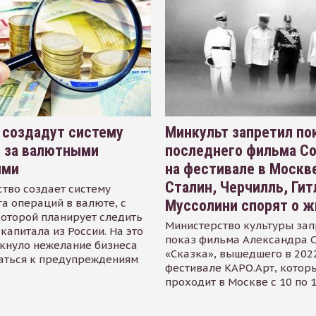
 создадут систему
Минкульт запретил по
я за валютными
последнего фильма С
ями
на фестивале в Москве
Сталин, Черчилль, Гит
тво создает систему
а операций в валюте, с
Муссолини спорят о ж
оторой планирует следить
Министерство культуры зап
капитала из России. На это
показ фильма Александра 
кнуло нежелание бизнеса
«Сказка», вышедшего в 2022
аться к предупреждениям
фестивале КАРО.Арт, котор
проходит в Москве с 10 по 