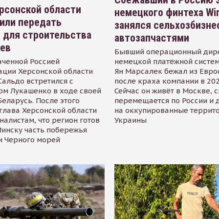
рсонской области
немецкого финтеха Wi
или передать
занялся сельхозбизне
 для строительства
автозапчастями
иев
Бывший операционный дир
аченной Россией
немецкой платёжной систем
ации Херсонской области
Ян Марсалек бежал из Евр
альдо встретился с
после краха компании в 202
ом Лукашенко в ходе своей
Сейчас он живёт в Москве, 
Беларусь. После этого
перемещается по России и 
глава Херсонской области
на оккупированные террит
налистам, что регион готов
Украины
инску часть побережья
и Черного морей