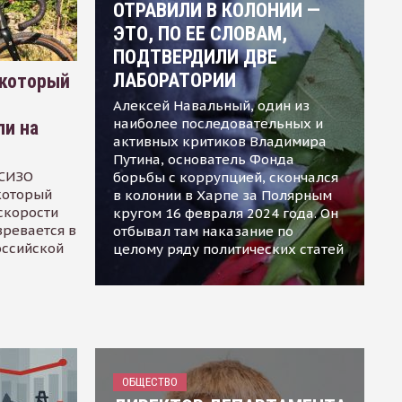
ОТРАВИЛИ В КОЛОНИИ —
ЭТО, ПО ЕЕ СЛОВАМ,
ПОДТВЕРДИЛИ ДВЕ
ЛАБОРАТОРИИ
 который
Алексей Навальный, один из
наиболее последовательных и
ли на
активных критиков Владимира
Путина, основатель Фонда
 СИЗО
борьбы с коррупцией, скончался
 который
в колонии в Харпе за Полярным
скорости
кругом 16 февраля 2024 года. Он
зревается в
отбывал там наказание по
оссийской
целому ряду политических статей
ОБЩЕСТВО