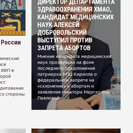
ДИРЕКТОР ДЕПАРТАМЕНТА
ЗДРАВООХРАНЕНИЯ ХМАО,
КАНДИДАТ МЕДИЦИНСКИХ
НАУК АЛЕКСЕЙ
ДОБРОВОЛЬСКИЙ
ВЫСТУПИЛ ПРОТИВ
 России
ЗАПРЕТА АБОРТОВ
Мнение кандидата медицинских
мические
наук прозвучало на фоне
все
последнего предложения
 ВВП в
патриарха РПЦ Кирилла о
торой
федеральном запрете на
ост
«склонение» к абортам и
едитования
заявления сенатора Маргариты
 со стороны
Павловой