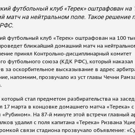
кий футбольный клуб «Терек» оштрафован на 
й матч на нейтральном поле. Такое решение
 РФС.
ий футбольный клуб «Терек» оштрафован на 100 ты
проведет ближайший домашний матч на нейтральном
шение принял Контрольно-дисциплинарный комитет
го футбольного союза (КДК РФС), который наказал
в за оскорбительное высказывание в адрес арбитр
ие, напомним, прозвучало из уст главы Чечни Рамз
.
 который стал предметом разбирательства на засе
 17 марта в концовке домашнего матча «Терека» с
 «Рубином». На 87-й минуте этой встречи главный а
лков удалил с поля капитана «Терека» Ризвана Уци
громкой связи стадиона прозвучало объявление: «С