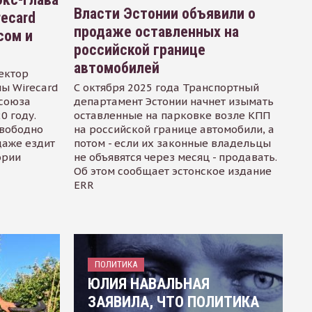
Власти Эстонии объявили о
recard
продаже оставленных на
сом и
российской границе
автомобилей
ектор
ы Wirecard
С октября 2025 года Транспортный
осоюза
департамент Эстонии начнет изымать
0 году.
оставленные на парковке возле КПП
свободно
на российской границе автомобили, а
даже ездит
потом - если их законные владельцы
ории
не объявятся через месяц - продавать.
Об этом сообщает эстонское издание
ERR
ПОЛИТИКА
ЮЛИЯ НАВАЛЬНАЯ
ЗАЯВИЛА, ЧТО ПОЛИТИКА