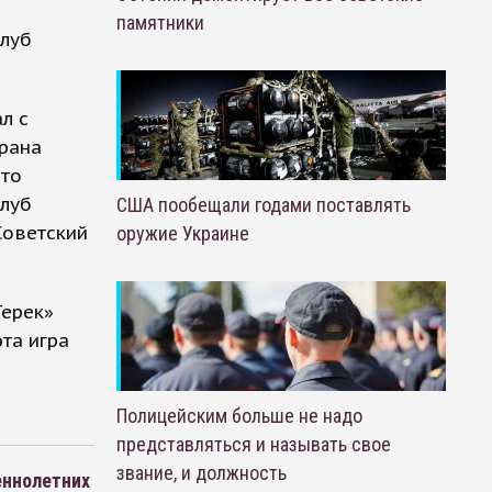
о
памятники
клуб
л с
храна
что
клуб
США пообещали годами поставлять
Советский
оружие Украине
Терек»
та игра
Полицейским больше не надо
представляться и называть свое
звание, и должность
еннолетних