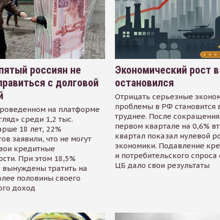
пятый россиян не
Экономический рост в
равиться с долговой
остановился
й
Отрицать серьезные эконо
проблемы в РФ становится 
проведенном на платформе
труднее. После сокращения
гляд» среди 1,2 тыс.
первом квартале на 0,6% в
арше 18 лет, 22%
квартал показал нулевой р
ов заявили, что не могут
экономики. Подавление кр
свои кредитные
и потребительского спроса
сти. При этом 18,5%
ЦБ дало свои результаты
 вынуждены тратить на
олее половины своего
ого доход