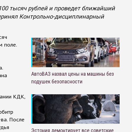
100 тысяч рублей и проведет ближайший
 принял Контрольно-дисциплинарный
сяч
 поле.
а.
АвтоВАЗ назвал цены на машины без
ана
подушек безопасности
дании КДК,
рбитр
ева. После
удья
Эстония демонтирует все советские