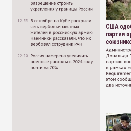
разрешение строить
укрепления у границы России
12:53
В сентябре на Кубе раскрыли
США одоб
сеть вербовки местных
жителей в российскую армию.
партии о
Наемники рассказали, что их
союзник
вербовал сотрудник РАН
Администр
Дональда 
22:20
Россия намерена увеличить
партию во
военные расходы в 2024 году
в рамках м
почти на 70%
Requirement
этом сообщ
два источн