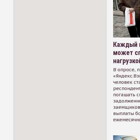
Каждый 
может сп
нагрузко
В опросе, 
«Яндекс.Вз
человек ст
респондент
погашать 
задолженно
заемщиков
выплаты б
ежемесячн