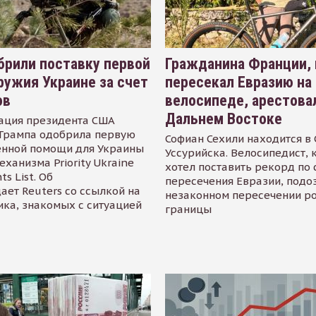
рили поставку первой
Гражданина Франции,
ружия Украине за счет
пересекал Евразию на
ов
велосипеде, арестова
Дальнем Востоке
ация президента США
Трампа одобрила первую
Софиан Сехили находится в
енной помощи для Украины
Уссурийска. Велосипедист,
еханизма Priority Ukraine
хотел поставить рекорд по 
s List. Об
пересечения Евразии, подо
ает Reuters со ссылкой на
незаконном пересечении р
ика, знакомых с ситуацией
границы