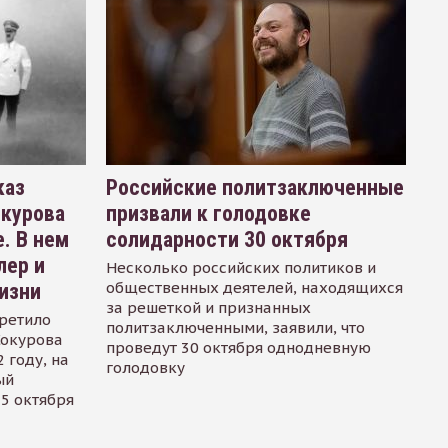
каз
Российские политзаключенные
окурова
призвали к голодовке
. В нем
солидарности 30 октября
лер и
Несколько российских политиков и
общественных деятелей, находящихся
изни
за решеткой и признанных
ретило
политзаключенными, заявили, что
Сокурова
проведут 30 октября однодневную
 году, на
голодовку
ый
15 октября