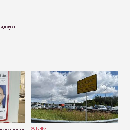
ападную
кс-глава
ЭСТОНИЯ