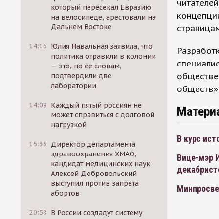
читателей
который пересекал Евразию
концепции
на велосипеде, арестовали на
Дальнем Востоке
страница
14:16
Юлия Навальная заявила, что
Разработк
политика отравили в колонии
специалис
— это, по ее словам,
обществен
подтвердили две
лаборатории
обществ»
14:09
Каждый пятый россиян не
Матери
может справиться с долговой
нагрузкой
В курс ист
15:33
Директор департамента
здравоохранения ХМАО,
Вице-мэр И
кандидат медицинских наук
декабрист
Алексей Добровольский
выступил против запрета
Минпросве
абортов
20:58
В России создадут систему