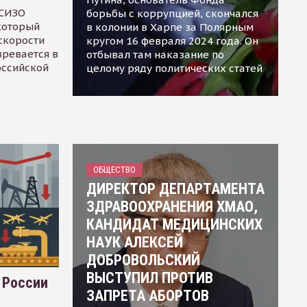
 СИЗО
борьбы с коррупцией, скончался
 который
в колонии в Харпе за Полярным
скорости
кругом 16 февраля 2024 года. Он
зревается в
отбывал там наказание по
оссийской
целому ряду политических статей
ОБЩЕСТВО
ДИРЕКТОР ДЕПАРТАМЕНТА
ЗДРАВООХРАНЕНИЯ ХМАО,
КАНДИДАТ МЕДИЦИНСКИХ
НАУК АЛЕКСЕЙ
ДОБРОВОЛЬСКИЙ
ВЫСТУПИЛ ПРОТИВ
 России
ЗАПРЕТА АБОРТОВ