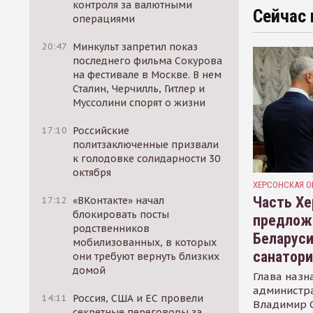
контроля за валютными
Сейчас 
операциями
20:47
Минкульт запретил показ
последнего фильма Сокурова
на фестивале в Москве. В нем
Сталин, Черчилль, Гитлер и
Муссолини спорят о жизни
17:10
Российские
политзаключенные призвали
к голодовке солидарности 30
октября
ХЕРСОНСКАЯ О
Часть Хе
17:12
«ВКонтакте» начал
блокировать посты
предлож
родственников
Беларуси
мобилизованных, в которых
санатор
они требуют вернуть близких
домой
Глава назн
администр
14:11
Россия, США и ЕС провели
Владимир С
секретные переговоры за