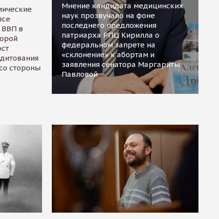
Мнение кандидата медицинских
мические
наук прозвучало на фоне
все
последнего предложения
 ВВП в
патриарха РПЦ Кирилла о
торой
федеральном запрете на
ост
«склонение» к абортам и
едитования
заявления сенатора Маргариты
 со стороны
Павловой