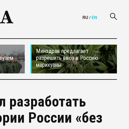
RU
/
EN
Минздрав предлагает
путем
разрешить ввоз в Россию
марихуаны
л разработать
ории России «без