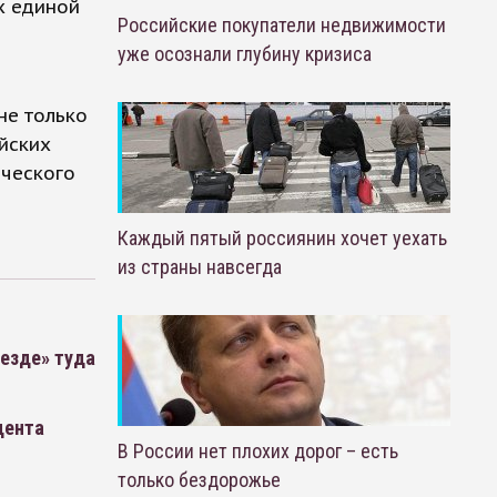
х единой
Российские покупатели недвижимости
уже осознали глубину кризиса
не только
йских
ического
Каждый пятый россиянин хочет уехать
из страны навсегда
еезде» туда
дента
В России нет плохих дорог – есть
только бездорожье