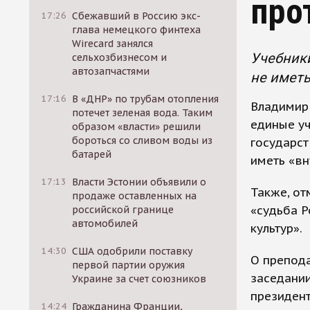
про
17:26
Сбежавший в Россию экс-
глава немецкого финтеха
Wirecard занялся
Учебники
сельхозбизнесом и
автозапчастями
не иметь
17:16
В «ДНР» по трубам отопления
Владимир 
потечет зеленая вода. Таким
единые уч
образом «власти» решили
бороться со сливом воды из
государст
батарей
иметь «вн
17:13
Власти Эстонии объявили о
Также, от
продаже оставленных на
«судьба Р
российской границе
автомобилей
культур».
14:30
США одобрили поставку
О препода
первой партии оружия
заседани
Украине за счет союзников
президент
14:24
Гражданина Франции,