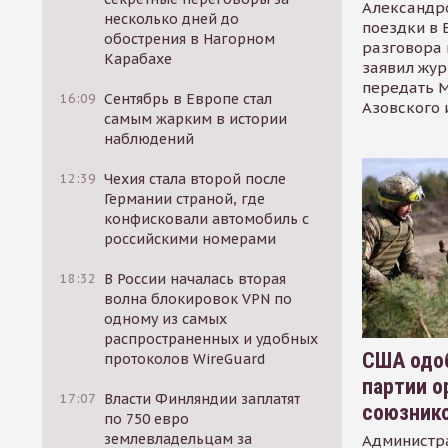
Александр
несколько дней до
поездки в 
обострения в Нагорном
разговора 
Карабахе
заявил жур
передать М
16:09
Сентябрь в Европе стал
Азовского 
самым жарким в истории
наблюдений
12:39
Чехия стала второй после
Германии страной, где
конфисковали автомобиль с
российскими номерами
18:32
В России началась вторая
волна блокировок VPN по
одному из самых
распространенных и удобных
США одоб
протоколов WireGuard
партии о
17:07
Власти Финляндии заплатят
союзник
по 750 евро
землевладельцам за
Администр