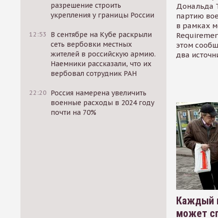
разрешение строить
Дональда 
укрепления у границы России
партию во
в рамках м
12:53
В сентябре на Кубе раскрыли
Requirement
сеть вербовки местных
этом сообщ
жителей в российскую армию.
два источн
Наемники рассказали, что их
вербовал сотрудник РАН
22:20
Россия намерена увеличить
военные расходы в 2024 году
почти на 70%
Каждый 
может сп