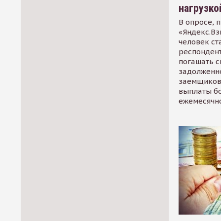
нагрузко
В опросе, 
«Яндекс.Вз
человек ст
респондент
погашать 
задолженно
заемщиков
выплаты б
ежемесячн