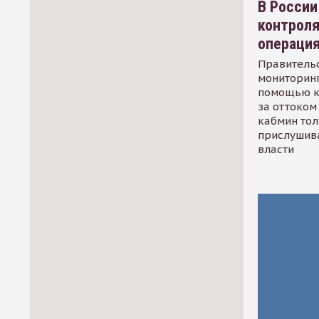
В России
контрол
операци
Правительс
мониторинг
помощью к
за оттоком 
кабмин тол
прислушив
власти