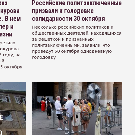
каз
Российские политзаключенные
окурова
призвали к голодовке
. В нем
солидарности 30 октября
лер и
Несколько российских политиков и
общественных деятелей, находящихся
изни
за решеткой и признанных
ретило
политзаключенными, заявили, что
Сокурова
проведут 30 октября однодневную
 году, на
голодовку
ый
15 октября
Е
О