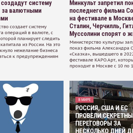
 создадут систему
Минкульт запретил по
я за валютными
последнего фильма С
ями
на фестивале в Москве
Сталин, Черчилль, Гит
тво создает систему
а операций в валюте, с
Муссолини спорят о ж
оторой планирует следить
Министерство культуры зап
капитала из России. На это
показ фильма Александра 
кнуло нежелание бизнеса
«Сказка», вышедшего в 2022
аться к предупреждениям
фестивале КАРО.Арт, котор
проходит в Москве с 10 по 
В МИРЕ
РОССИЯ, США И ЕС
ПРОВЕЛИ СЕКРЕТНЫ
ПЕРЕГОВОРЫ ЗА
НЕСКОЛЬКО ДНЕЙ Д