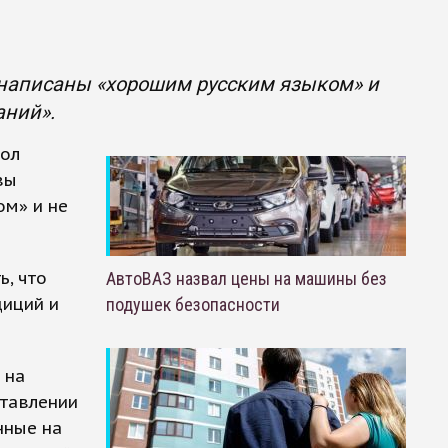
 написаны «хорошим русским языком» и
аний».
кол
вы
ом» и не
ь, что
АвтоВАЗ назвал цены на машины без
диций и
подушек безопасности
 на
ставлении
нные на