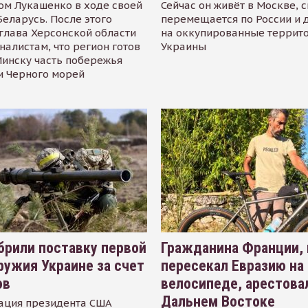
ом Лукашенко в ходе своей
Сейчас он живёт в Москве, 
Беларусь. После этого
перемещается по России и 
глава Херсонской области
на оккупированные террит
налистам, что регион готов
Украины
инску часть побережья
и Черного морей
рили поставку первой
Гражданина Франции,
ружия Украине за счет
пересекал Евразию на
ов
велосипеде, арестова
Дальнем Востоке
ация президента США