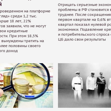
й
Отрицать серьезные эконо
проблемы в РФ становится 
проведенном на платформе
труднее. После сокращения
гляд» среди 1,2 тыс.
первом квартале на 0,6% в
арше 18 лет, 22%
квартал показал нулевой р
ов заявили, что не могут
экономики. Подавление кр
свои кредитные
и потребительского спроса
сти. При этом 18,5%
ЦБ дало свои результаты
 вынуждены тратить на
олее половины своего
ого доход