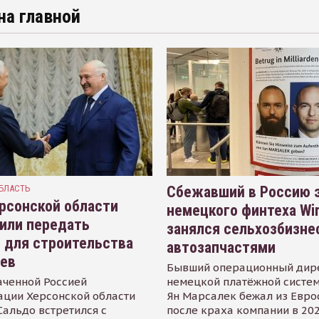
на главной
БЛАСТЬ
Сбежавший в Россию э
рсонской области
немецкого финтеха Wi
или передать
занялся сельхозбизне
 для строительства
автозапчастями
иев
Бывший операционный дир
аченной Россией
немецкой платёжной систем
ации Херсонской области
Ян Марсалек бежал из Евр
альдо встретился с
после краха компании в 202