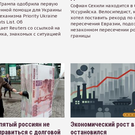
Трампа одобрила первую
Софиан Сехили находится в
енной помощи для Украины
Уссурийска. Велосипедист,
еханизма Priority Ukraine
хотел поставить рекорд по 
s List. Об
пересечения Евразии, подо
ает Reuters со ссылкой на
незаконном пересечении р
ика, знакомых с ситуацией
границы
пятый россиян не
Экономический рост в
равиться с долговой
остановился