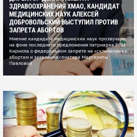
ЗДРАВООХРАНЕНИЯ ХМАО, КАНДИДАТ
МЕДИЦИНСКИХ НАУК АЛЕКСЕЙ
ДОБРОВОЛЬСКИЙ ВЫСТУПИЛ ПРОТИВ
ЗАПРЕТА АБОРТОВ
Мнение кандидата медицинских наук прозвучало
на фоне последнего предложения патриарха РПЦ
Кирилла о федеральном запрете на «склонение» к
абортам и заявления сенатора Маргариты
Павловой