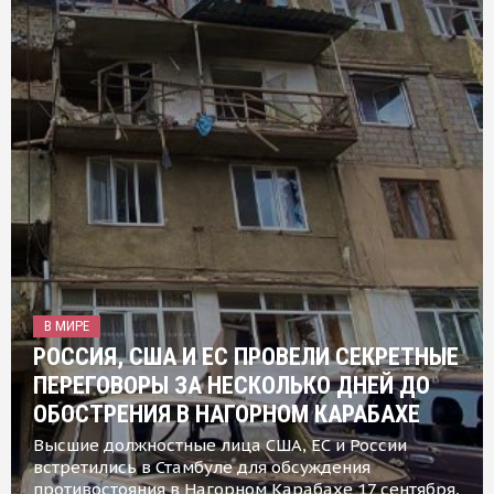
В МИРЕ
РОССИЯ, США И ЕС ПРОВЕЛИ СЕКРЕТНЫЕ
ПЕРЕГОВОРЫ ЗА НЕСКОЛЬКО ДНЕЙ ДО
ОБОСТРЕНИЯ В НАГОРНОМ КАРАБАХЕ
Высшие должностные лица США, ЕС и России
встретились в Стамбуле для обсуждения
противостояния в Нагорном Карабахе 17 сентября,