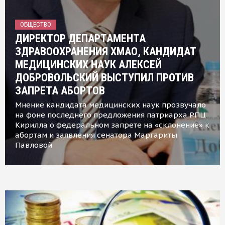
ОБЩЕСТВО
ДИРЕКТОР ДЕПАРТАМЕНТА
ЗДРАВООХРАНЕНИЯ ХМАО, КАНДИДАТ
МЕДИЦИНСКИХ НАУК АЛЕКСЕЙ
ДОБРОВОЛЬСКИЙ ВЫСТУПИЛ ПРОТИВ
ЗАПРЕТА АБОРТОВ
Мнение кандидата медицинских наук прозвучало
на фоне последнего предложения патриарха РПЦ
Кирилла о федеральном запрете на «склонение» к
абортам и заявления сенатора Маргариты
Павловой