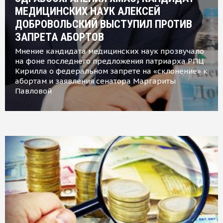
МЕДИЦИНСКИХ НАУК АЛЕКСЕЙ
ДОБРОВОЛЬСКИЙ ВЫСТУПИЛ ПРОТИВ
ЗАПРЕТА АБОРТОВ
Мнение кандидата медицинских наук прозвучало
на фоне последнего предложения патриарха РПЦ
Кирилла о федеральном запрете на «склонение» к
абортам и заявления сенатора Маргариты
Павловой