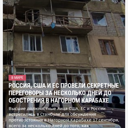
В МИРЕ
РОССИЯ, США И ЕС ПРОВЕЛИ СЕКРЕТНЫЕ
ПЕРЕГОВОРЫ ЗА НЕСКОЛЬКО ДНЕЙ ДО
ОБОСТРЕНИЯ В НАГОРНОМ КАРАБАХЕ
Высшие должностные лица США, ЕС и России
встретились в Стамбуле для обсуждения
противостояния в Нагорном Карабахе 17 сентября,
всего за несколько дней до того, как