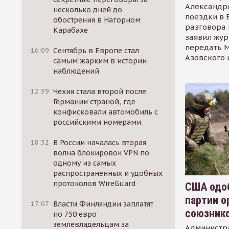
Александр
несколько дней до
поездки в 
обострения в Нагорном
разговора 
Карабахе
заявил жур
передать М
16:09
Сентябрь в Европе стал
Азовского 
самым жарким в истории
наблюдений
12:39
Чехия стала второй после
Германии страной, где
конфисковали автомобиль с
российскими номерами
18:32
В России началась вторая
волна блокировок VPN по
одному из самых
распространенных и удобных
протоколов WireGuard
США одоб
партии о
17:07
Власти Финляндии заплатят
союзник
по 750 евро
землевладельцам за
Администр