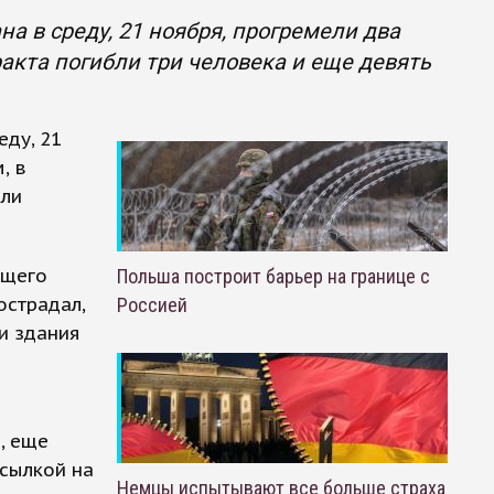
а в среду, 21 ноября, прогремели два
акта погибли три человека и еще девять
еду, 21
, в
или
ющего
Польша построит барьер на границе с
острадал,
Россией
и здания
, еще
ссылкой на
Немцы испытывают все больше страха