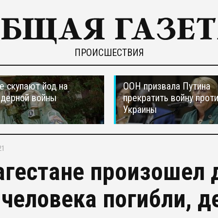
ПРОИСШЕСТВИЯ
е скупают йод на
ООН призвала Путина
ядерной войны
прекратить войну прот
Украины
21
агестане произошел 
 человека погибли, 