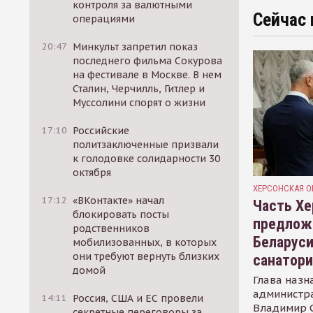
контроля за валютными
Сейчас 
операциями
20:47
Минкульт запретил показ
последнего фильма Сокурова
на фестивале в Москве. В нем
Сталин, Черчилль, Гитлер и
Муссолини спорят о жизни
17:10
Российские
политзаключенные призвали
к голодовке солидарности 30
октября
ХЕРСОНСКАЯ О
17:12
«ВКонтакте» начал
Часть Хе
блокировать посты
предлож
родственников
Беларуси
мобилизованных, в которых
они требуют вернуть близких
санатор
домой
Глава назн
администр
14:11
Россия, США и ЕС провели
Владимир С
секретные переговоры за