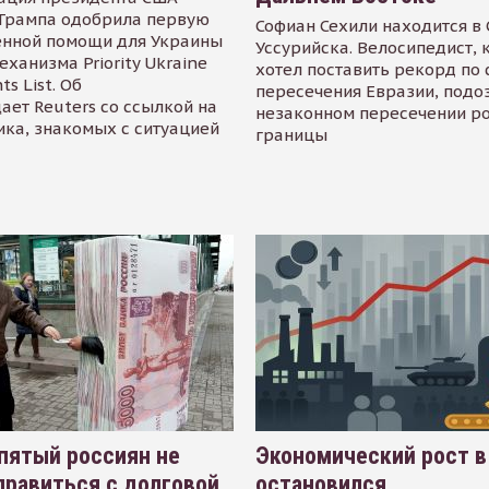
Трампа одобрила первую
Софиан Сехили находится в
енной помощи для Украины
Уссурийска. Велосипедист,
еханизма Priority Ukraine
хотел поставить рекорд по 
s List. Об
пересечения Евразии, подо
ает Reuters со ссылкой на
незаконном пересечении р
ика, знакомых с ситуацией
границы
пятый россиян не
Экономический рост в
равиться с долговой
остановился