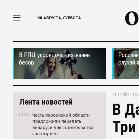
08 АВГУСТА, СУББОТА
В РПЦ упорядочат изгнание
Россиян
бесов
случай 
21.11.2012 16:
Лента новостей
В Д
17:35
Часть Херсонской области
Три
предложили передать
Беларуси для строительства
санаториев