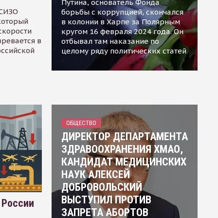
Путина, основатель Фонда
 СИЗО
борьбы с коррупцией, скончался
 который
в колонии в Харпе за Полярным
скорости
кругом 16 февраля 2024 года. Он
зревается в
отбывал там наказание по
оссийской
целому ряду политических статей
ОБЩЕСТВО
ДИРЕКТОР ДЕПАРТАМЕНТА
ЗДРАВООХРАНЕНИЯ ХМАО,
КАНДИДАТ МЕДИЦИНСКИХ
НАУК АЛЕКСЕЙ
ДОБРОВОЛЬСКИЙ
ВЫСТУПИЛ ПРОТИВ
 России
ЗАПРЕТА АБОРТОВ