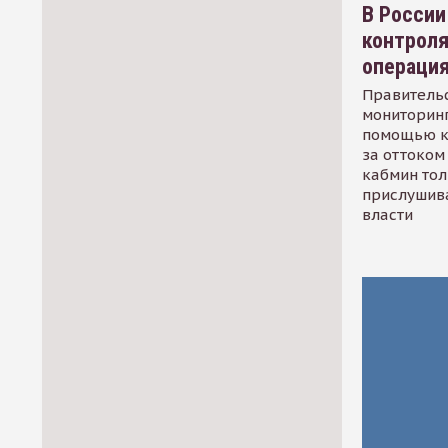
В России
контрол
операци
Правительс
мониторинг
помощью к
за оттоком 
кабмин тол
прислушив
власти