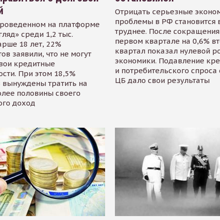
й
Отрицать серьезные эконо
проблемы в РФ становится 
проведенном на платформе
труднее. После сокращения
гляд» среди 1,2 тыс.
первом квартале на 0,6% в
арше 18 лет, 22%
квартал показал нулевой р
ов заявили, что не могут
экономики. Подавление кр
свои кредитные
и потребительского спроса
сти. При этом 18,5%
ЦБ дало свои результаты
 вынуждены тратить на
олее половины своего
ого доход