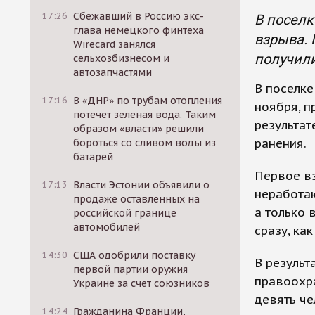
17:26
Сбежавший в Россию экс-
В поселк
глава немецкого финтеха
взрыва. 
Wirecard занялся
получили
сельхозбизнесом и
автозапчастями
В поселке
17:16
В «ДНР» по трубам отопления
ноября, п
потечет зеленая вода. Таким
результат
образом «власти» решили
ранения.
бороться со сливом воды из
батарей
Первое вз
17:13
Власти Эстонии объявили о
неработаю
продаже оставленных на
а только 
российской границе
автомобилей
сразу, ка
14:30
США одобрили поставку
В результ
первой партии оружия
правоохра
Украине за счет союзников
девять че
14:24
Гражданина Франции,