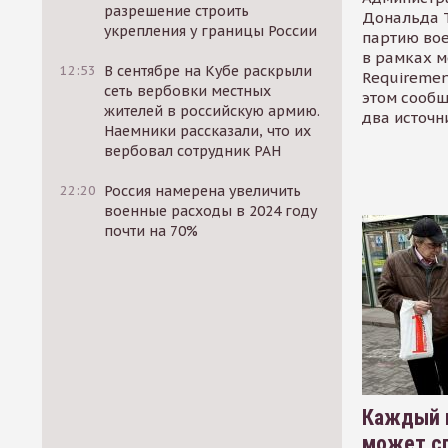
разрешение строить
Дональда 
укрепления у границы России
партию во
в рамках м
12:53
В сентябре на Кубе раскрыли
Requirement
сеть вербовки местных
этом сообщ
жителей в российскую армию.
два источн
Наемники рассказали, что их
вербовал сотрудник РАН
22:20
Россия намерена увеличить
военные расходы в 2024 году
почти на 70%
Каждый 
может сп