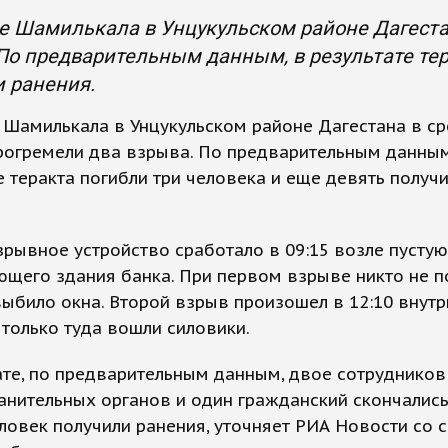
е Шамилькала в Унцукульском районе Дагестан
По предварительным данным, в результате тер
 ранения.
 Шамилькала в Унцукульском районе Дагестана в ср
рогремели два взрыва. По предварительным данным
е теракта погибли три человека и еще девять получ
рывное устройство сработало в 09:15 возле пусту
щего здания банка. При первом взрыве никто не п
выбило окна. Второй взрыв произошел в 12:10 внутр
к только туда вошли силовики.
ате, по предварительным данным, двое сотрудников
нительных органов и один гражданский скончались
ловек получили ранения, уточняет РИА Новости со 