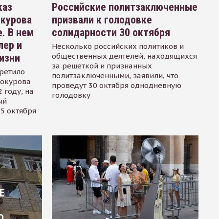
каз
Российские политзаключенные
окурова
призвали к голодовке
. В нем
солидарности 30 октября
лер и
Несколько российских политиков и
общественных деятелей, находящихся
изни
за решеткой и признанных
ретило
политзаключенными, заявили, что
Сокурова
проведут 30 октября однодневную
 году, на
голодовку
ый
15 октября
Е
О