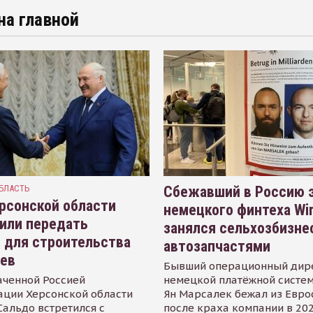
на главной
БЛАСТЬ
Сбежавший в Россию э
рсонской области
немецкого финтеха Wi
или передать
занялся сельхозбизне
 для строительства
автозапчастями
иев
Бывший операционный дир
аченной Россией
немецкой платёжной систем
ации Херсонской области
Ян Марсалек бежал из Евр
альдо встретился с
после краха компании в 202