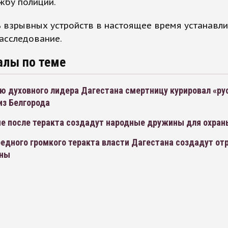
жбу полиции.
 взрывных устройств в настоящее время устанавли
асследование.
алы по теме
ю духовного лидера Дагестана смертницу курировал «ру
из Белгорода
не после теракта создадут народные дружины для охран
редного громкого теракта власти Дагестана создадут о
оны