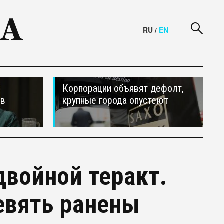
RU
/
EN
Корпорации объявят дефолт,
ив
крупные города опустеют
двойной теракт.
девять ранены