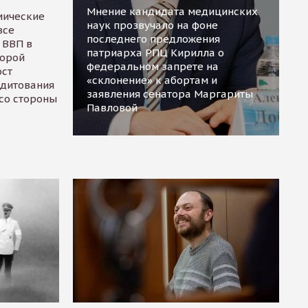
Мнение кандидата медицинских
мические
наук прозвучало на фоне
все
последнего предложения
 ВВП в
патриарха РПЦ Кирилла о
торой
федеральном запрете на
ост
«склонение» к абортам и
едитования
заявления сенатора Маргариты
 со стороны
Павловой