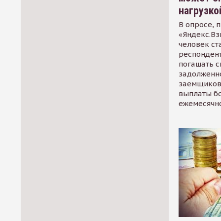
нагрузко
В опросе, 
«Яндекс.Вз
человек ст
респондент
погашать 
задолженно
заемщиков
выплаты б
ежемесячн