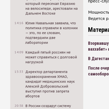
пресс-слу
который пересекал Евразию
на велосипеде, арестовали на
Мощность
Дальнем Востоке
Ведется р
14:16
Юлия Навальная заявила, что
политика отравили в колонии
Матери
— это, по ее словам,
подтвердили две
лаборатории
Взорвавшу
ваххабит» 
14:09
Каждый пятый россиян не
может справиться с долговой
В Дагеста
нагрузкой
После оче
15:33
Директор департамента
самообор
здравоохранения ХМАО,
кандидат медицинских наук
Алексей Добровольский
выступил против запрета
абортов
20:58
В России создадут систему