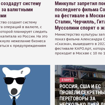
 создадут систему
Минкульт запретил по
я за валютными
последнего фильма С
ями
на фестивале в Москве
Сталин, Черчилль, Гит
тво создает систему
а операций в валюте, с
Муссолини спорят о ж
оторой планирует следить
Министерство культуры зап
капитала из России. На это
показ фильма Александра 
кнуло нежелание бизнеса
«Сказка», вышедшего в 2022
аться к предупреждениям
фестивале КАРО.Арт, котор
проходит в Москве с 10 по 
В МИРЕ
РОССИЯ, США И ЕС
ПРОВЕЛИ СЕКРЕТНЫ
ПЕРЕГОВОРЫ ЗА
НЕСКОЛЬКО ДНЕЙ Д