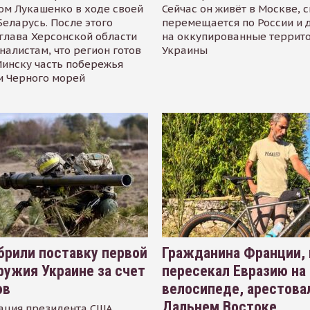
ом Лукашенко в ходе своей
Сейчас он живёт в Москве, 
Беларусь. После этого
перемещается по России и 
глава Херсонской области
на оккупированные террит
налистам, что регион готов
Украины
инску часть побережья
и Черного морей
рили поставку первой
Гражданина Франции,
ружия Украине за счет
пересекал Евразию на
ов
велосипеде, арестова
Дальнем Востоке
ация президента США