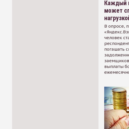
Каждый 
может сп
нагрузко
В опросе, 
«Яндекс.Вз
человек ст
респондент
погашать 
задолженно
заемщиков
выплаты б
ежемесячн