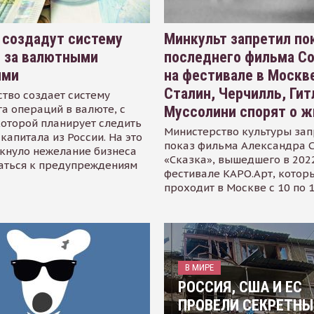
 создадут систему
Минкульт запретил по
я за валютными
последнего фильма С
ями
на фестивале в Москве
Сталин, Черчилль, Гит
тво создает систему
а операций в валюте, с
Муссолини спорят о ж
оторой планирует следить
Министерство культуры зап
капитала из России. На это
показ фильма Александра 
кнуло нежелание бизнеса
«Сказка», вышедшего в 2022
аться к предупреждениям
фестивале КАРО.Арт, котор
проходит в Москве с 10 по 
В МИРЕ
РОССИЯ, США И ЕС
ПРОВЕЛИ СЕКРЕТНЫ