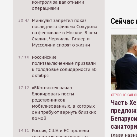
контроля за валютными
операциями
Сейчас 
20:47
Минкульт запретил показ
последнего фильма Сокурова
на фестивале в Москве. В нем
Сталин, Черчилль, Гитлер и
Муссолини спорят о жизни
17:10
Российские
политзаключенные призвали
к голодовке солидарности 30
октября
17:12
«ВКонтакте» начал
блокировать посты
ХЕРСОНСКАЯ О
родственников
Часть Хе
мобилизованных, в которых
предлож
они требуют вернуть близких
Беларуси
домой
санатор
14:11
Россия, США и ЕС провели
Глава назн
секретные переговоры за