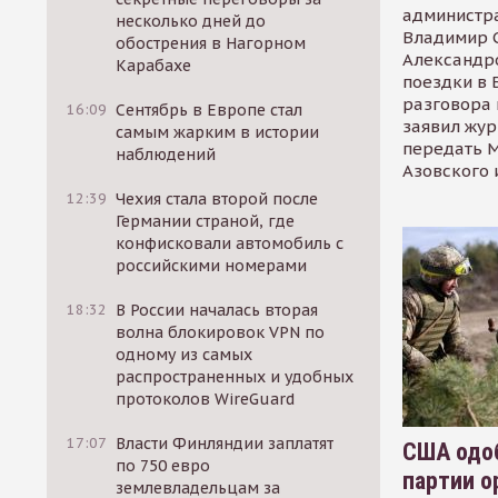
администр
несколько дней до
Владимир С
обострения в Нагорном
Александр
Карабахе
поездки в 
разговора 
16:09
Сентябрь в Европе стал
заявил жур
самым жарким в истории
передать М
наблюдений
Азовского 
12:39
Чехия стала второй после
Германии страной, где
конфисковали автомобиль с
российскими номерами
18:32
В России началась вторая
волна блокировок VPN по
одному из самых
распространенных и удобных
протоколов WireGuard
17:07
Власти Финляндии заплатят
США одоб
по 750 евро
партии о
землевладельцам за