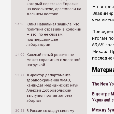
который пересекал Евразию
На встреч
на велосипеде, арестовали на
Владимир
Дальнем Востоке
чем именн
14:16
Юлия Навальная заявила, что
политика отравили в колонии
Президент
— это, по ее словам,
итогам по
подтвердили две
63,6% гол
лаборатории
Михаил Пр
14:09
Каждый пятый россиян не
последнем
может справиться с долговой
нагрузкой
Матери
15:33
Директор департамента
здравоохранения ХМАО,
The New Yo
кандидат медицинских наук
Алексей Добровольский
В центре 
выступил против запрета
Украиной 
абортов
Между бун
20:58
В России создадут систему