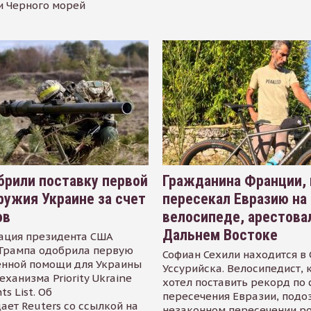
и Черного морей
рили поставку первой
Гражданина Франции,
ружия Украине за счет
пересекал Евразию на
ов
велосипеде, арестова
Дальнем Востоке
ация президента США
Трампа одобрила первую
Софиан Сехили находится в
енной помощи для Украины
Уссурийска. Велосипедист,
еханизма Priority Ukraine
хотел поставить рекорд по 
s List. Об
пересечения Евразии, подо
ает Reuters со ссылкой на
незаконном пересечении р