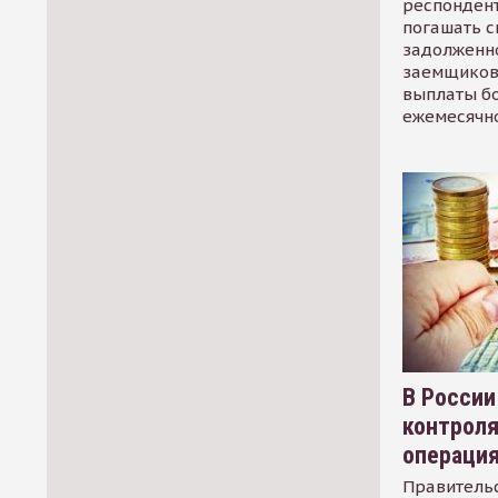
респондент
погашать 
задолженно
заемщиков
выплаты б
ежемесячн
В России
контрол
операци
Правительс