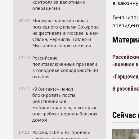
контроля за валютными
в законну
операциями
Гуманизац
20:47
Минкульт запретил показ
президен
последнего фильма Сокурова
на фестивале в Москве. В нем
Матери
Сталин, Черчилль, Гитлер и
Муссолини спорят о жизни
Российски
17:10
Российские
«военное в
политзаключенные призвали
к голодовке солидарности 30
«Горшочек,
октября
В российск
17:12
«ВКонтакте» начал
блокировать посты
родственников
мобилизованных, в которых
Сейчас 
они требуют вернуть близких
домой
14:11
Россия, США и ЕС провели
секретные переговоры за