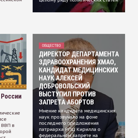
ОБЩЕСТВО
ДИРЕКТОР ДЕПАРТАМЕНТА
ЗДРАВООХРАНЕНИЯ ХМАО,
КАНДИДАТ МЕДИЦИНСКИХ
НАУК АЛЕКСЕЙ
ДОБРОВОЛЬСКИЙ
ВЫСТУПИЛ ПРОТИВ
 России
ЗАПРЕТА АБОРТОВ
Мнение кандидата медицинских
мические
наук прозвучало на фоне
все
последнего предложения
 ВВП в
патриарха РПЦ Кирилла о
торой
федеральном запрете на
ост