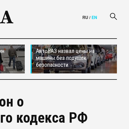
RU
/
EN
ин
АвтоВАЗ назвал цены на
машины без подушек
безопасности
он о
го кодекса РФ