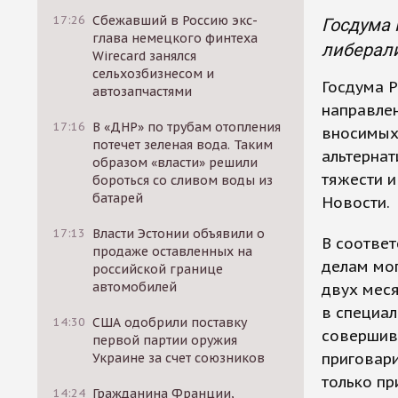
17:26
Сбежавший в Россию экс-
Госдума 
глава немецкого финтеха
либерали
Wirecard занялся
сельхозбизнесом и
Госдума Р
автозапчастями
направлен
17:16
В «ДНР» по трубам отопления
вносимых
потечет зеленая вода. Таким
альтернат
образом «власти» решили
тяжести и
бороться со сливом воды из
батарей
Новости.
17:13
Власти Эстонии объявили о
В соответ
продаже оставленных на
делам мог
российской границе
автомобилей
двух меся
в специал
14:30
США одобрили поставку
совершив
первой партии оружия
приговар
Украине за счет союзников
только пр
14:24
Гражданина Франции,