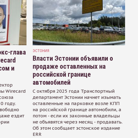
кс-глава
ЭСТОНИЯ
Власти Эстонии объявили о
recard
продаже оставленных на
сом и
российской границе
автомобилей
ектор
ы Wirecard
С октября 2025 года Транспортный
осоюза
департамент Эстонии начнет изымать
0 году.
оставленные на парковке возле КПП
свободно
на российской границе автомобили, а
даже ездит
потом - если их законные владельцы
ории
не объявятся через месяц - продавать.
Об этом сообщает эстонское издание
ERR