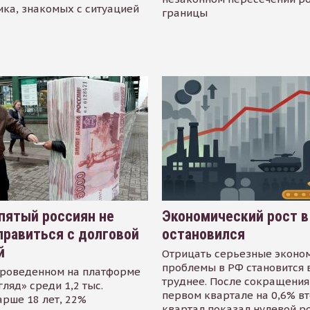
ика, знакомых с ситуацией
границы
пятый россиян не
Экономический рост в
равиться с долговой
остановился
й
Отрицать серьезные эконо
проблемы в РФ становится 
проведенном на платформе
труднее. После сокращения
гляд» среди 1,2 тыс.
первом квартале на 0,6% в
арше 18 лет, 22%
квартал показал нулевой р