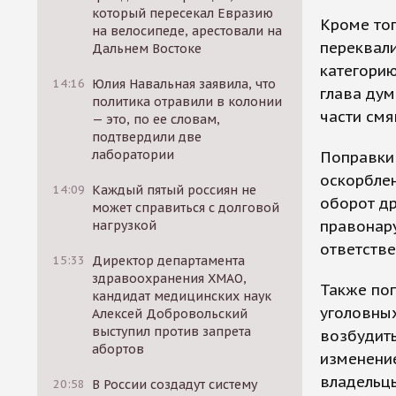
который пересекал Евразию
Кроме то
на велосипеде, арестовали на
переквали
Дальнем Востоке
категорию
14:16
Юлия Навальная заявила, что
глава дум
политика отравили в колонии
части смя
— это, по ее словам,
подтвердили две
лаборатории
Поправки 
оскорблен
14:09
Каждый пятый россиян не
оборот др
может справиться с долговой
правонар
нагрузкой
ответстве
15:33
Директор департамента
здравоохранения ХМАО,
Также по
кандидат медицинских наук
уголовных
Алексей Добровольский
выступил против запрета
возбудить
абортов
изменение
владельцы
20:58
В России создадут систему