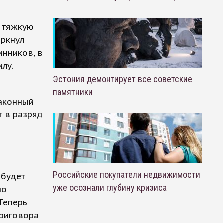
е тяжкую
еркнул
инников, в
илу.
Эстония демонтирует все советские
памятники
законный
т в разряд
Российские покупатели недвижимости
 будет
уже осознали глубину кризиса
но
Теперь
приговора