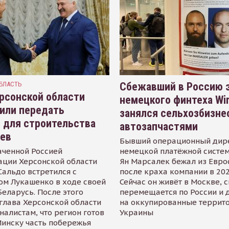
БЛАСТЬ
Сбежавший в Россию э
рсонской области
немецкого финтеха Wi
или передать
занялся сельхозбизне
 для строительства
автозапчастями
иев
Бывший операционный дир
аченной Россией
немецкой платёжной систем
ации Херсонской области
Ян Марсалек бежал из Евр
альдо встретился с
после краха компании в 202
ом Лукашенко в ходе своей
Сейчас он живёт в Москве, 
Беларусь. После этого
перемещается по России и 
глава Херсонской области
на оккупированные террит
налистам, что регион готов
Украины
инску часть побережья