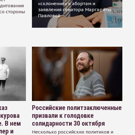
«склонение» к абортам и
едитования
заявления сенатора Маргариты
 со стороны
Павловой
каз
Российские политзаключенные
окурова
призвали к голодовке
. В нем
солидарности 30 октября
лер и
Несколько российских политиков и