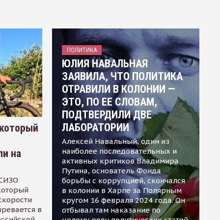
ПОЛИТИКА
ЮЛИЯ НАВАЛЬНАЯ
ЗАЯВИЛА, ЧТО ПОЛИТИКА
ОТРАВИЛИ В КОЛОНИИ —
ЭТО, ПО ЕЕ СЛОВАМ,
ПОДТВЕРДИЛИ ДВЕ
ЛАБОРАТОРИИ
 который
Алексей Навальный, один из
наиболее последовательных и
ли на
активных критиков Владимира
Путина, основатель Фонда
 СИЗО
борьбы с коррупцией, скончался
 который
в колонии в Харпе за Полярным
скорости
кругом 16 февраля 2024 года. Он
зревается в
отбывал там наказание по
оссийской
целому ряду политических статей