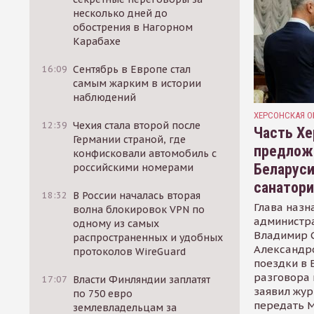
несколько дней до
обострения в Нагорном
Карабахе
16:09
Сентябрь в Европе стал
самым жарким в истории
наблюдений
ХЕРСОНСКАЯ О
12:39
Чехия стала второй после
Часть Хе
Германии страной, где
предлож
конфисковали автомобиль с
Беларуси
российскими номерами
санатор
18:32
В России началась вторая
Глава назн
волна блокировок VPN по
администр
одному из самых
Владимир С
распространенных и удобных
Александр
протоколов WireGuard
поездки в 
разговора 
17:07
Власти Финляндии заплатят
заявил жур
по 750 евро
передать М
землевладельцам за