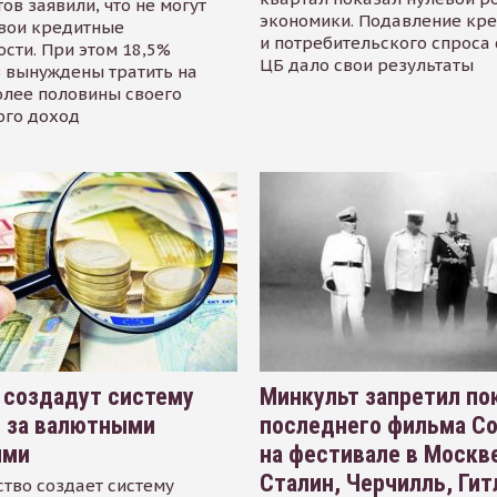
ов заявили, что не могут
экономики. Подавление кр
свои кредитные
и потребительского спроса
сти. При этом 18,5%
ЦБ дало свои результаты
 вынуждены тратить на
олее половины своего
ого доход
 создадут систему
Минкульт запретил по
я за валютными
последнего фильма С
ями
на фестивале в Москве
Сталин, Черчилль, Гит
тво создает систему