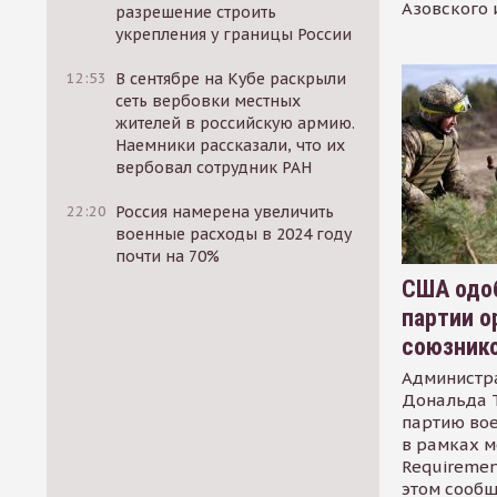
Азовского 
разрешение строить
укрепления у границы России
12:53
В сентябре на Кубе раскрыли
сеть вербовки местных
жителей в российскую армию.
Наемники рассказали, что их
вербовал сотрудник РАН
22:20
Россия намерена увеличить
военные расходы в 2024 году
почти на 70%
США одоб
партии о
союзник
Администр
Дональда 
партию во
в рамках м
Requirement
этом сообщ