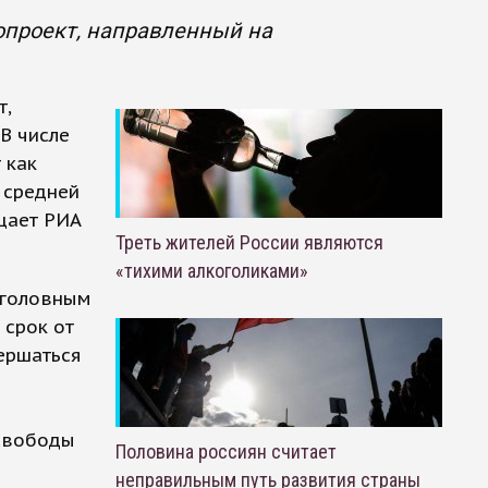
опроект, направленный на
т,
В числе
 как
 средней
щает РИА
Треть жителей России являются
«тихими алкоголиками»
уголовным
 срок от
вершаться
 свободы
Половина россиян считает
неправильным путь развития страны