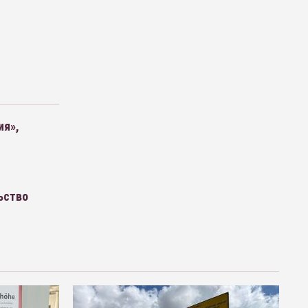
ия»,
ьство