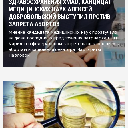
ЗДРАВООХРАНЕНИЯ ХМАО, КАНДИДАТ
МЕДИЦИНСКИХ НАУК АЛЕКСЕЙ
ДОБРОВОЛЬСКИЙ ВЫСТУПИЛ ПРОТИВ
ЗАПРЕТА АБОРТОВ
Мнение кандидата медицинских наук прозвучало
на фоне последнего предложения патриарха РПЦ
Кирилла о федеральном запрете на «склонение» к
абортам и заявления сенатора Маргариты
Павловой