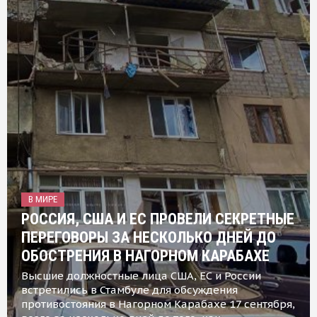
В МИРЕ
РОССИЯ, США И ЕС ПРОВЕЛИ СЕКРЕТНЫЕ
ПЕРЕГОВОРЫ ЗА НЕСКОЛЬКО ДНЕЙ ДО
ОБОСТРЕНИЯ В НАГОРНОМ КАРАБАХЕ
Высшие должностные лица США, ЕС и России
встретились в Стамбуле для обсуждения
противостояния в Нагорном Карабахе 17 сентября,