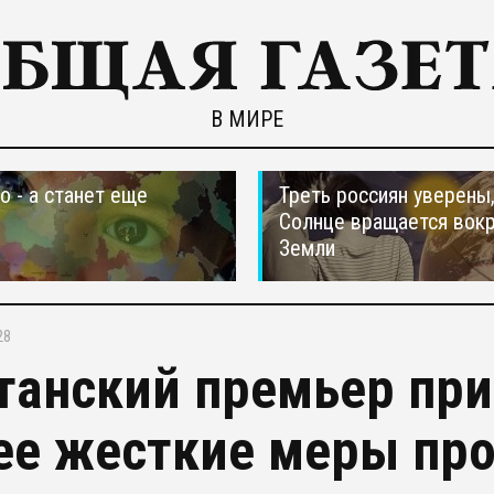
В МИРЕ
о - а станет еще
Треть россиян уверены,
Солнце вращается вокр
Земли
28
танский премьер при
ее жесткие меры про