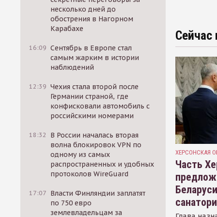
несколько дней до
обострения в Нагорном
Карабахе
Сейчас 
16:09
Сентябрь в Европе стал
самым жарким в истории
наблюдений
12:39
Чехия стала второй после
Германии страной, где
конфисковали автомобиль с
российскими номерами
18:32
В России началась вторая
волна блокировок VPN по
ХЕРСОНСКАЯ О
одному из самых
Часть Хе
распространенных и удобных
протоколов WireGuard
предлож
Беларуси
17:07
Власти Финляндии заплатят
санатор
по 750 евро
землевладельцам за
Глава назн