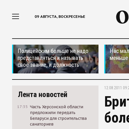
09 АВГУСТА, ВОСКРЕСЕНЬЕ
Полицейским больше не надо
Нас мал
представляться и называть
меньше
свое звание, и должность
12.08.2011 09:
Лента новостей
Бри
17:35
Часть Херсонской области
бол
предложили передать
Беларуси для строительства
санаториев