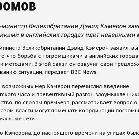
ромов
министр Великобритании Дэвид Кэмерон заяви
иками в английских городах идет неверными 
министр Великобритании Дэвид Кэмерон заявил, вы
е, что борьба с погромщиками в английских города
 методами. В этой связи он озвучил свои предлож
ванию ситуации, передает BBC News.
ди возможных мер Кэмерон перечислил введение
тского часа и превентивный разгон злоумышленник
ство, по словам премьера, рассматривает вопрос о 
разом власти могут помешать координации погром
иальные сети.
ю Кэмерона, до настоящего времени на улицах был