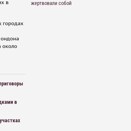
их в
жертвовали собой
х городах
Лондона
а около
 приговоры
дками в
 участках