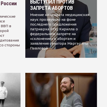
ВЫСТУПИЛ ПРОТИВ
 России
ЗАПРЕТА АБОРТОВ
Мнение кандидата медицинских
мические
наук прозвучало на фоне
все
последнего предложения
 ВВП в
патриарха РПЦ Кирилла о
торой
федеральном запрете на
ост
«склонение» к абортам и
едитования
заявления сенатора Маргариты
 со стороны
Павловой