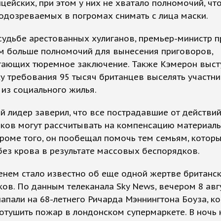
цейских, при этом у них не хватало полномочий, чт
одозреваемых в погромах снимать с лица маски.
судьбе арестованных хулиганов, премьер-министр 
ам больше полномочий для вынесения приговоров,
гающих тюремное заключение. Также Кэмерон выст
у требования 95 тысяч британцев выселять участн
из социального жилья.
й лидер заверил, что все пострадавшие от действи
ков могут рассчитывать на компенсацию материал
роме того, он пообещал помочь тем семьям, котор
без крова в результате массовых беспорядков.
енем стало известно об еще одной жертве британс
ов. По данным телеканала Sky News, вечером 8 авг
апали на 68-летнего Ричарда Мэннингтона Боуза, ко
отушить пожар в лондонском супермаркете. В ночь 