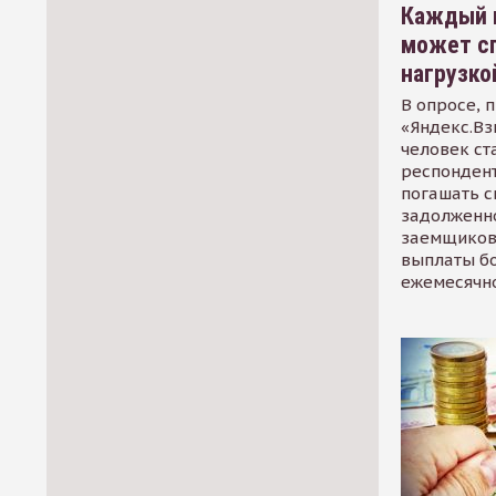
Каждый 
может сп
нагрузко
В опросе, 
«Яндекс.Вз
человек ст
респондент
погашать 
задолженно
заемщиков
выплаты б
ежемесячн