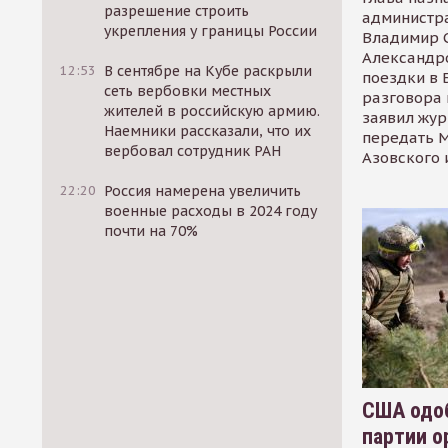
разрешение строить
администр
укрепления у границы России
Владимир С
Александр
12:53
В сентябре на Кубе раскрыли
поездки в 
сеть вербовки местных
разговора 
жителей в российскую армию.
заявил жур
Наемники рассказали, что их
передать М
вербовал сотрудник РАН
Азовского 
22:20
Россия намерена увеличить
военные расходы в 2024 году
почти на 70%
США одоб
партии о