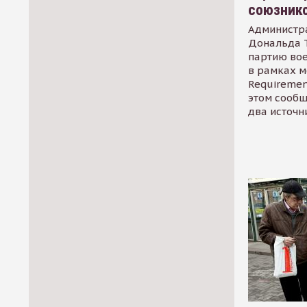
союзник
Администр
Дональда 
партию во
в рамках м
Requirement
этом сообщ
два источн