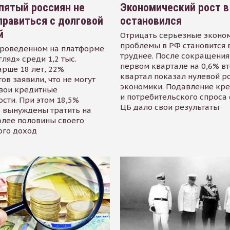
пятый россиян не
Экономический рост в
равиться с долговой
остановился
й
Отрицать серьезные эконо
проблемы в РФ становится 
проведенном на платформе
труднее. После сокращения
гляд» среди 1,2 тыс.
первом квартале на 0,6% в
арше 18 лет, 22%
квартал показал нулевой р
ов заявили, что не могут
экономики. Подавление кр
свои кредитные
и потребительского спроса
сти. При этом 18,5%
ЦБ дало свои результаты
 вынуждены тратить на
олее половины своего
ого доход