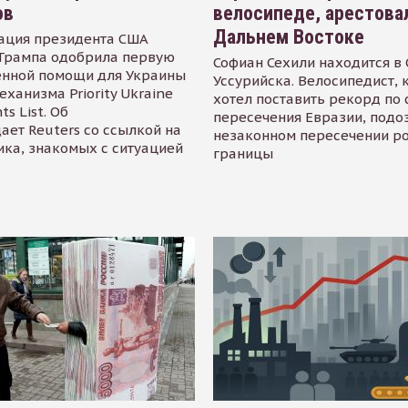
ов
велосипеде, арестова
Дальнем Востоке
ация президента США
Трампа одобрила первую
Софиан Сехили находится в
енной помощи для Украины
Уссурийска. Велосипедист,
еханизма Priority Ukraine
хотел поставить рекорд по 
s List. Об
пересечения Евразии, подо
ает Reuters со ссылкой на
незаконном пересечении р
ика, знакомых с ситуацией
границы