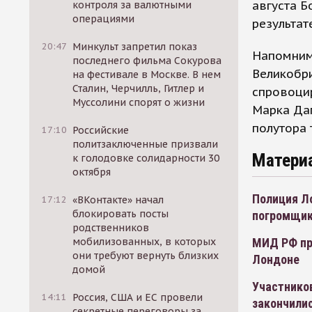
августа Б
контроля за валютными
операциями
результат
20:47
Минкульт запретил показ
Напомним
последнего фильма Сокурова
Великобри
на фестивале в Москве. В нем
Сталин, Черчилль, Гитлер и
спровоци
Муссолини спорят о жизни
Марка Даг
полутора 
17:10
Российские
политзаключенные призвали
Матери
к голодовке солидарности 30
октября
Полиция Л
17:12
«ВКонтакте» начал
блокировать посты
погромщи
родственников
мобилизованных, в которых
МИД РФ про
они требуют вернуть близких
Лондоне
домой
Участников
14:11
Россия, США и ЕС провели
закончили
секретные переговоры за