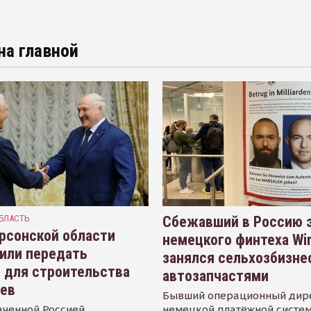
на главной
БЛАСТЬ
Сбежавший в Россию э
рсонской области
немецкого финтеха Wi
или передать
занялся сельхозбизне
 для строительства
автозапчастями
иев
Бывший операционный дир
аченной Россией
немецкой платёжной систем