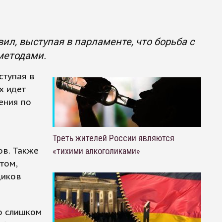
л, выступая в парламенте, что борьба с
методами.
ступая в
х идет
ения по
Треть жителей России являются
ов. Также
«тихими алкоголиками»
том,
щиков
о слишком