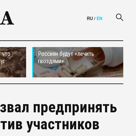
RU
/
EN
 что
Россиян будут «лечить
уг
гвоздями»
звал предпринять
тив участников