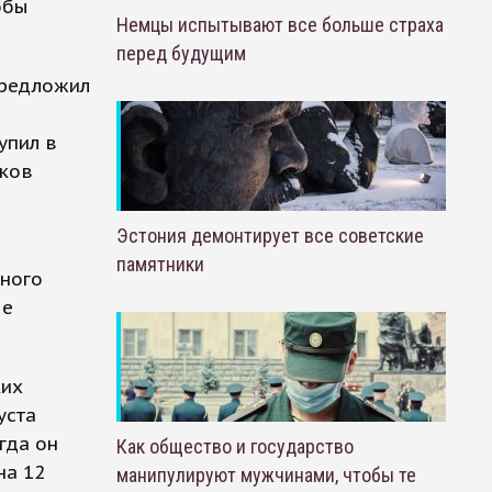
обы
Немцы испытывают все больше страха
перед будущим
предложил
упил в
иков
Эстония демонтирует все советские
й
памятники
ьного
ые
ких
уста
гда он
Как общество и государство
на 12
манипулируют мужчинами, чтобы те