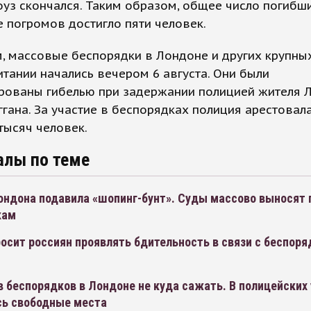
оуз скончался. Таким образом, общее число погибш
е погромов достигло пяти человек.
, массовые беспорядки в Лондоне и других крупны
тании начались вечером 6 августа. Они были
рованы гибелью при задержании полицией жителя 
гана. За участие в беспорядках полиция арестовал
тысяч человек.
алы по теме
ондона подавила «шопинг-бунт». Суды массово выносят
кам
сит россиян проявлять бдительность в связи с беспоря
 беспорядков в Лондоне не куда сажать. В полицейских
сь свободные места