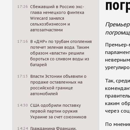
пог
17:26
Сбежавший в Россию экс-
глава немецкого финтеха
Wirecard занялся
Премьер-
сельхозбизнесом и
автозапчастями
погромщ
17:16
В «ДНР» по трубам отопления
Премьер-
потечет зеленая вода. Таким
парламент
образом «власти» решили
бороться со сливом воды из
неверными
батарей
урегулиро
17:13
Власти Эстонии объявили о
Так, сре
продаже оставленных на
комендан
российской границе
автомобилей
правитель
каким об
14:30
США одобрили поставку
через соц
первой партии оружия
Украине за счет союзников
По мнени
14:24
Гражданина Франции,