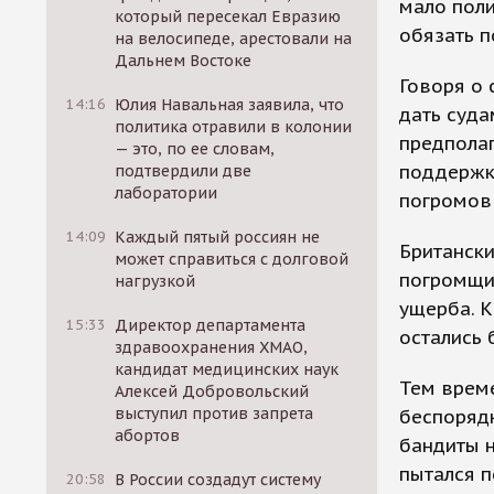
мало поли
который пересекал Евразию
обязать п
на велосипеде, арестовали на
Дальнем Востоке
Говоря о 
14:16
Юлия Навальная заявила, что
дать суд
политика отравили в колонии
предпола
— это, по ее словам,
поддержк
подтвердили две
лаборатории
погромов 
14:09
Каждый пятый россиян не
Британски
может справиться с долговой
погромщи
нагрузкой
ущерба. К
15:33
Директор департамента
остались 
здравоохранения ХМАО,
кандидат медицинских наук
Тем врем
Алексей Добровольский
выступил против запрета
беспорядк
абортов
бандиты н
пытался п
20:58
В России создадут систему