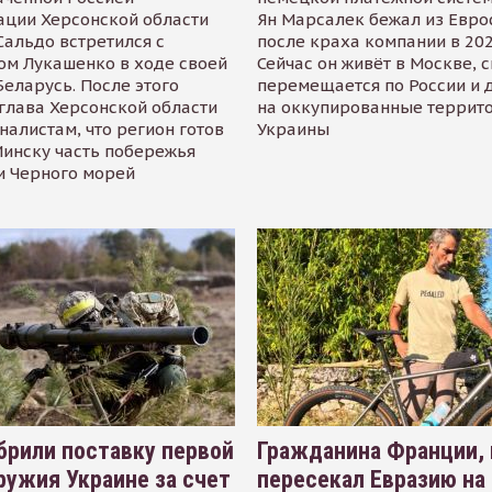
ации Херсонской области
Ян Марсалек бежал из Евр
альдо встретился с
после краха компании в 202
ом Лукашенко в ходе своей
Сейчас он живёт в Москве, 
Беларусь. После этого
перемещается по России и 
глава Херсонской области
на оккупированные террит
налистам, что регион готов
Украины
инску часть побережья
и Черного морей
рили поставку первой
Гражданина Франции,
ружия Украине за счет
пересекал Евразию на