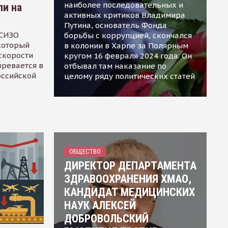
наиболее последовательных и
ли на
активных критиков Владимира
Путина, основатель Фонда
 СИЗО
борьбы с коррупцией, скончался
 который
в колонии в Харпе за Полярным
скорости
кругом 16 февраля 2024 года. Он
зревается в
отбывал там наказание по
оссийской
целому ряду политических статей
ОБЩЕСТВО
ДИРЕКТОР ДЕПАРТАМЕНТА
ЗДРАВООХРАНЕНИЯ ХМАО,
КАНДИДАТ МЕДИЦИНСКИХ
НАУК АЛЕКСЕЙ
ДОБРОВОЛЬСКИЙ