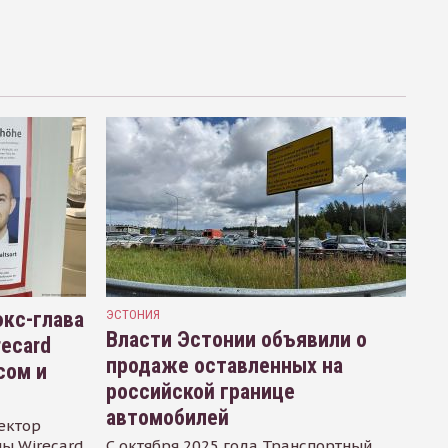
кс-глава
ЭСТОНИЯ
Власти Эстонии объявили о
recard
продаже оставленных на
сом и
российской границе
автомобилей
ектор
ы Wirecard
С октября 2025 года Транспортный