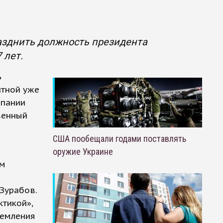
зднить должность президента
 лет.
ь
нтной уже
мпании
венный
США пообещали годами поставлять
оружие Украине
ом
Зурабов.
тикой»,
ремления