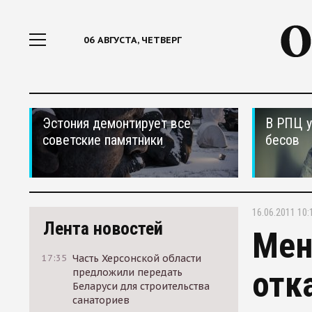
06 АВГУСТА, ЧЕТВЕРГ
Эстония демонтирует все
В РПЦ у
советские памятники
бесов
16.06.2011 10:
Лента новостей
Мен
17:35
Часть Херсонской области
отк
предложили передать
Беларуси для строительства
санаториев