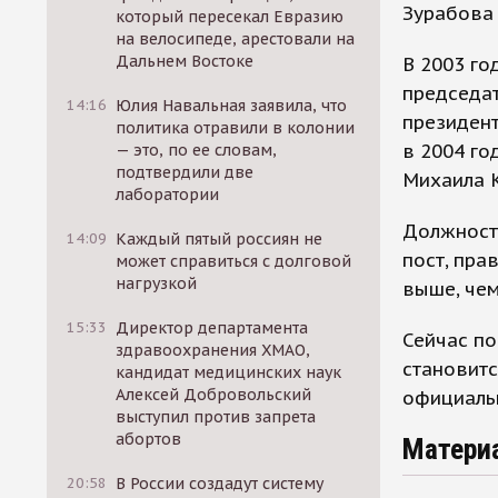
Зурабова 
который пересекал Евразию
на велосипеде, арестовали на
Дальнем Востоке
В 2003 го
председат
14:16
Юлия Навальная заявила, что
президент
политика отравили в колонии
в 2004 го
— это, по ее словам,
подтвердили две
Михаила 
лаборатории
Должность
14:09
Каждый пятый россиян не
пост, пра
может справиться с долговой
нагрузкой
выше, чем
15:33
Директор департамента
Сейчас по
здравоохранения ХМАО,
становитс
кандидат медицинских наук
Алексей Добровольский
официаль
выступил против запрета
абортов
Матери
20:58
В России создадут систему