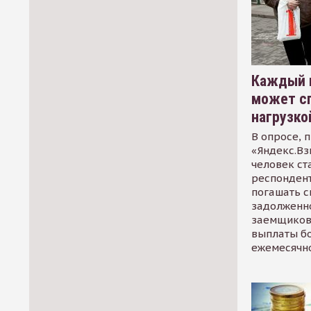
Каждый 
может сп
нагрузко
В опросе, 
«Яндекс.Вз
человек ст
респондент
погашать 
задолженно
заемщиков
выплаты б
ежемесячн