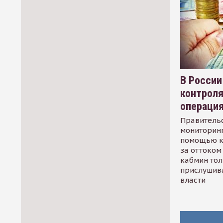
В России
контрол
операци
Правительс
мониторинг
помощью к
за оттоком 
кабмин тол
прислушив
власти