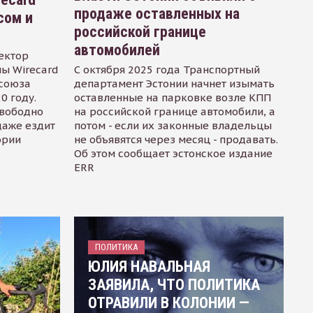
продаже оставленных на
сом и
российской границе
автомобилей
ектор
ы Wirecard
С октября 2025 года Транспортный
осоюза
департамент Эстонии начнет изымать
0 году.
оставленные на парковке возле КПП
свободно
на российской границе автомобили, а
даже ездит
потом - если их законные владельцы
ории
не объявятся через месяц - продавать.
Об этом сообщает эстонское издание
ERR
ПОЛИТИКА
ЮЛИЯ НАВАЛЬНАЯ
ЗАЯВИЛА, ЧТО ПОЛИТИКА
ОТРАВИЛИ В КОЛОНИИ —