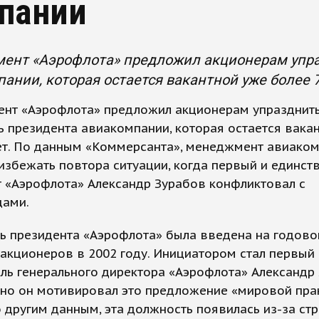
пании
ент «Аэрофлота» предложил акционерам упра
ании, которая остается вакантной уже более 7
нт «Аэрофлота» предложил акционерам упразднит
 президента авиакомпании, которая остается вака
лет. По данным «Коммерсанта», менеджмент авиако
избежать повтора ситуации, когда первый и единст
 «Аэрофлота» Александр Зурабов конфликтовал с
цами.
ь президента «Аэрофлота» была введена на годов
акционеров в 2002 году. Инициатором стал первый
ль генерального директора «Аэрофлота» Александр 
но он мотивировал это предложение «мировой прак
 другим данным, эта должность появилась из-за ст