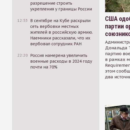
разрешение строить
укрепления у границы России
США одоб
12:53
В сентябре на Кубе раскрыли
партии о
сеть вербовки местных
жителей в российскую армию.
союзник
Наемники рассказали, что их
Администр
вербовал сотрудник РАН
Дональда 
партию во
22:20
Россия намерена увеличить
в рамках м
военные расходы в 2024 году
Requirement
почти на 70%
этом сообщ
два источн