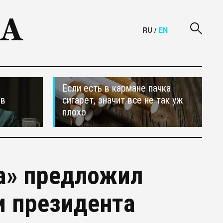
RU
/
EN
Если есть в кармане пачка
ив
сигарет, значит все не так уж
плохо
а» предложил
и президента