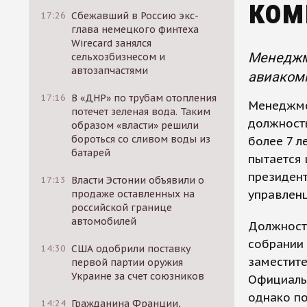
ком
17:26
Сбежавший в Россию экс-
глава немецкого финтеха
Wirecard занялся
Менеджм
сельхозбизнесом и
автозапчастями
авиакомп
17:16
В «ДНР» по трубам отопления
Менеджме
потечет зеленая вода. Таким
должность
образом «власти» решили
бороться со сливом воды из
более 7 
батарей
пытается 
президент
17:13
Власти Эстонии объявили о
управлен
продаже оставленных на
российской границе
автомобилей
Должност
собрании 
14:30
США одобрили поставку
заместите
первой партии оружия
Украине за счет союзников
Официаль
однако по
14:24
Гражданина Франции,