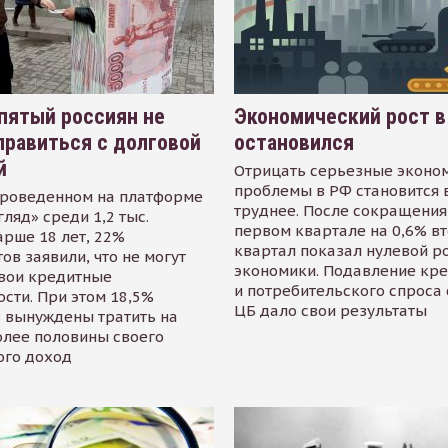
пятый россиян не
Экономический рост в
равиться с долговой
остановился
й
Отрицать серьезные эконо
проблемы в РФ становится 
проведенном на платформе
труднее. После сокращения
гляд» среди 1,2 тыс.
первом квартале на 0,6% в
арше 18 лет, 22%
квартал показал нулевой р
ов заявили, что не могут
экономики. Подавление кр
свои кредитные
и потребительского спроса
сти. При этом 18,5%
ЦБ дало свои результаты
 вынуждены тратить на
олее половины своего
ого доход