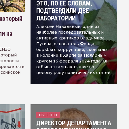
ЭТО, ПО ЕЕ СЛОВАМ,
ПОДТВЕРДИЛИ ДВЕ
ЛАБОРАТОРИИ
 который
Алексей Навальный, один из
наиболее последовательных и
ли на
активных критиков Владимира
Путина, основатель Фонда
 СИЗО
борьбы с коррупцией, скончался
 который
в колонии в Харпе за Полярным
скорости
кругом 16 февраля 2024 года. Он
зревается в
отбывал там наказание по
оссийской
целому ряду политических статей
ОБЩЕСТВО
ДИРЕКТОР ДЕПАРТАМЕНТА