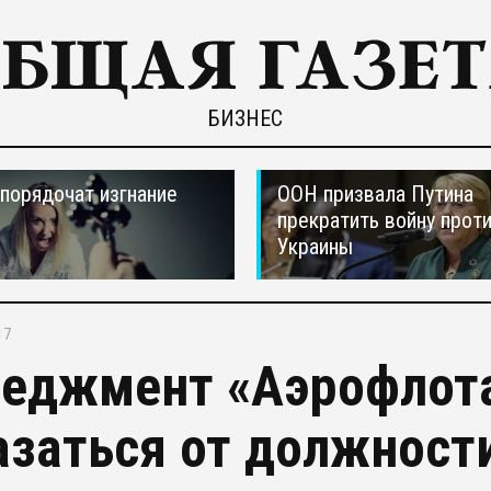
БИЗНЕС
порядочат изгнание
ООН призвала Путина
прекратить войну прот
Украины
17
еджмент «Аэрофлот
азаться от должност