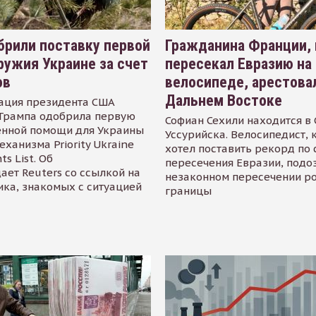
рили поставку первой
Гражданина Франции,
ружия Украине за счет
пересекал Евразию на
ов
велосипеде, арестова
Дальнем Востоке
ация президента США
Трампа одобрила первую
Софиан Сехили находится в
енной помощи для Украины
Уссурийска. Велосипедист,
еханизма Priority Ukraine
хотел поставить рекорд по 
s List. Об
пересечения Евразии, подо
ает Reuters со ссылкой на
незаконном пересечении р
ика, знакомых с ситуацией
границы