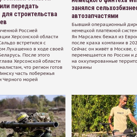
или передать
занялся сельхозбизне
 для строительства
автозапчастями
иев
Бывший операционный дир
аченной Россией
немецкой платёжной систем
ации Херсонской области
Ян Марсалек бежал из Евр
альдо встретился с
после краха компании в 202
ом Лукашенко в ходе своей
Сейчас он живёт в Москве, 
Беларусь. После этого
перемещается по России и 
глава Херсонской области
на оккупированные террит
налистам, что регион готов
Украины
инску часть побережья
и Черного морей