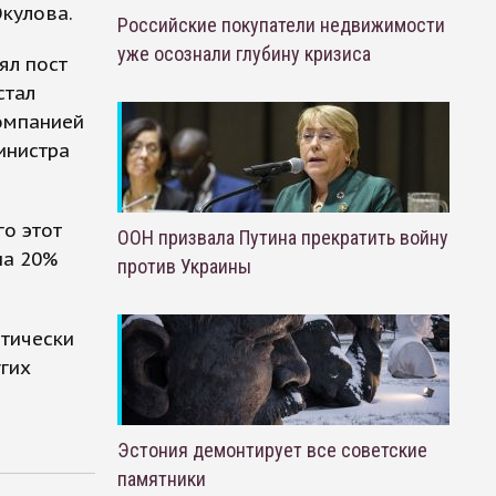
кулова.
Российские покупатели недвижимости
уже осознали глубину кризиса
ял пост
стал
омпанией
инистра
о этот
ООН призвала Путина прекратить войну
на 20%
против Украины
атически
угих
Эстония демонтирует все советские
памятники