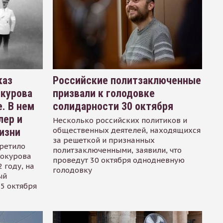
каз
Российские политзаключенные
окурова
призвали к голодовке
. В нем
солидарности 30 октября
лер и
Несколько российских политиков и
общественных деятелей, находящихся
изни
за решеткой и признанных
ретило
политзаключенными, заявили, что
Сокурова
проведут 30 октября однодневную
 году, на
голодовку
ый
15 октября