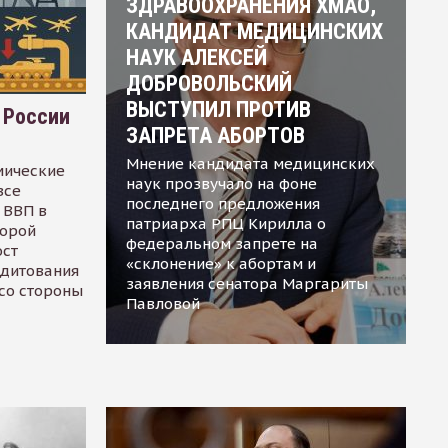
ЗДРАВООХРАНЕНИЯ ХМАО,
КАНДИДАТ МЕДИЦИНСКИХ
НАУК АЛЕКСЕЙ
ДОБРОВОЛЬСКИЙ
ВЫСТУПИЛ ПРОТИВ
 России
ЗАПРЕТА АБОРТОВ
Мнение кандидата медицинских
мические
наук прозвучало на фоне
все
последнего предложения
 ВВП в
патриарха РПЦ Кирилла о
торой
федеральном запрете на
ост
«склонение» к абортам и
едитования
заявления сенатора Маргариты
 со стороны
Павловой