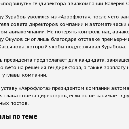
«подвинуть» гендиректора авиакомпании Валерия О
ду Зурабов уволился из «Аэрофлота», после чего зан
еля совета директоров компании и автоматически 
ом авиакомпании. Не потерять контроль над авиак
ду Окулов смог лишь благодаря отставке премьер-м
Касьянова, который якобы поддерживал Зурабова.
 президента предполагает для кандидата, занявшег
во вето на решения гендиректора, а также зарплату 
 у главы компании.
 уставу «Аэрофлота» президентом компании автом
я глава совета директоров, если он не занимает др
ных постов.
алы по теме