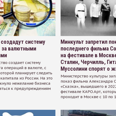
 создадут систему
Минкульт запретил по
я за валютными
последнего фильма С
ями
на фестивале в Москве
Сталин, Черчилль, Гит
тво создает систему
а операций в валюте, с
Муссолини спорят о ж
оторой планирует следить
Министерство культуры зап
капитала из России. На это
показ фильма Александра 
кнуло нежелание бизнеса
«Сказка», вышедшего в 2022
аться к предупреждениям
фестивале КАРО.Арт, котор
проходит в Москве с 10 по 