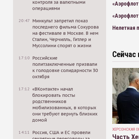
контроля за валютными
«Аэрофлот
операциями
«Аэрофлот»
20:47
Минкульт запретил показ
последнего фильма Сокурова
Нелетная 
на фестивале в Москве. В нем
Сталин, Черчилль, Гитлер и
Муссолини спорят о жизни
Сейчас 
17:10
Российские
политзаключенные призвали
к голодовке солидарности 30
октября
17:12
«ВКонтакте» начал
блокировать посты
родственников
мобилизованных, в которых
они требуют вернуть близких
домой
ХЕРСОНСКАЯ О
14:11
Россия, США и ЕС провели
Часть Хе
секретные переговоры за