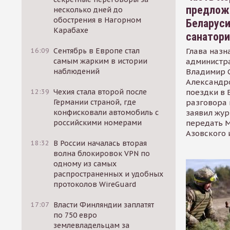
предлож
несколько дней до
обострения в Нагорном
Беларуси
Карабахе
санатор
Глава назн
16:09
Сентябрь в Европе стал
администр
самым жарким в истории
Владимир С
наблюдений
Александр
поездки в 
12:39
Чехия стала второй после
разговора 
Германии страной, где
заявил жур
конфисковали автомобиль с
передать М
российскими номерами
Азовского 
18:32
В России началась вторая
волна блокировок VPN по
одному из самых
распространенных и удобных
протоколов WireGuard
17:07
Власти Финляндии заплатят
по 750 евро
землевладельцам за