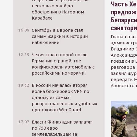
Часть Хе
несколько дней до
предлож
обострения в Нагорном
Карабахе
Беларуси
санатор
16:09
Сентябрь в Европе стал
Глава назн
самым жарким в истории
администр
наблюдений
Владимир С
Александр
12:39
Чехия стала второй после
поездки в 
Германии страной, где
разговора 
конфисковали автомобиль с
заявил жур
российскими номерами
передать М
Азовского 
18:32
В России началась вторая
волна блокировок VPN по
одному из самых
распространенных и удобных
протоколов WireGuard
17:07
Власти Финляндии заплатят
по 750 евро
землевладельцам за