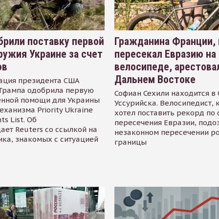
рили поставку первой
Гражданина Франции,
ружия Украине за счет
пересекал Евразию на
ов
велосипеде, арестова
Дальнем Востоке
ация президента США
Трампа одобрила первую
Софиан Сехили находится в
енной помощи для Украины
Уссурийска. Велосипедист,
еханизма Priority Ukraine
хотел поставить рекорд по 
s List. Об
пересечения Евразии, подо
ает Reuters со ссылкой на
незаконном пересечении р
ика, знакомых с ситуацией
границы