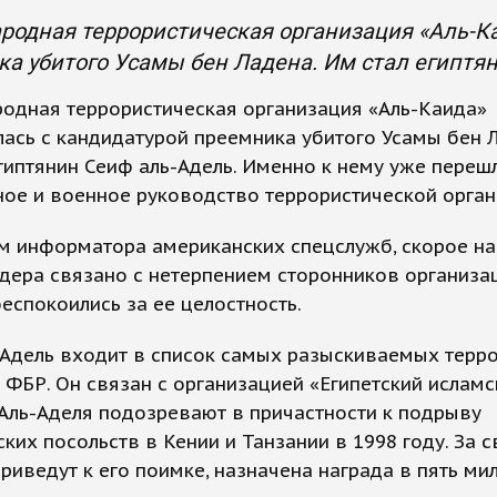
одная террористическая организация «Аль-К
а убитого Усамы бен Ладена. Им стал египтя
одная террористическая организация «Аль-Каида»
ась с кандидатурой преемника убитого Усамы бен 
гиптянин Сеиф аль-Адель. Именно к нему уже переш
ое и военное руководство террористической орган
м информатора американских спецслужб, скорое н
дера связано с нетерпением сторонников организац
еспокоились за ее целостность.
-Адель входит в список самых разыскиваемых терр
 ФБР. Он связан с организацией «Египетский исламс
Аль-Аделя подозревают в причастности к подрыву
ких посольств в Кении и Танзании в 1998 году. За с
риведут к его поимке, назначена награда в пять ми