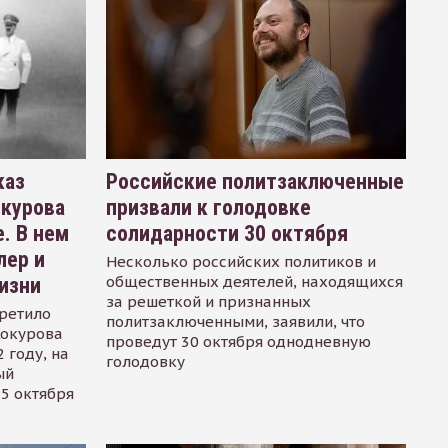
каз
Российские политзаключенные
окурова
призвали к голодовке
. В нем
солидарности 30 октября
лер и
Несколько российских политиков и
общественных деятелей, находящихся
изни
за решеткой и признанных
ретило
политзаключенными, заявили, что
Сокурова
проведут 30 октября однодневную
 году, на
голодовку
ый
15 октября