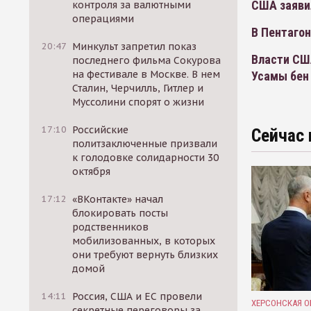
США заяви
контроля за валютными
операциями
В Пентагон
20:47
Минкульт запретил показ
Власти СШ
последнего фильма Сокурова
на фестивале в Москве. В нем
Усамы бен
Сталин, Черчилль, Гитлер и
Муссолини спорят о жизни
17:10
Российские
Сейчас 
политзаключенные призвали
к голодовке солидарности 30
октября
17:12
«ВКонтакте» начал
блокировать посты
родственников
мобилизованных, в которых
они требуют вернуть близких
домой
14:11
Россия, США и ЕС провели
ХЕРСОНСКАЯ О
секретные переговоры за