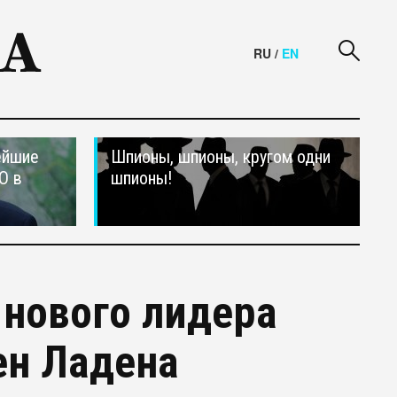
RU
/
EN
ейшие
Шпионы, шпионы, кругом одни
О в
шпионы!
 нового лидера
ен Ладена