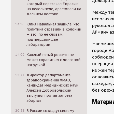
долларов.
который пересекал Евразию
на велосипеде, арестовали на
Между тем
Дальнем Востоке
исполняю
14:16
Юлия Навальная заявила, что
руководст
политика отравили в колонии
Айману аз
— это, по ее словам,
подтвердили две
Напомним,
лаборатории
городе Аб
14:09
Каждый пятый россиян не
соблюден
может справиться с долговой
операции 
нагрузкой
из жен те
15:33
Директор департамента
опасались
здравоохранения ХМАО,
шахида», 
кандидат медицинских наук
без одеж
Алексей Добровольский
выступил против запрета
Матери
абортов
20:58
В России создадут систему