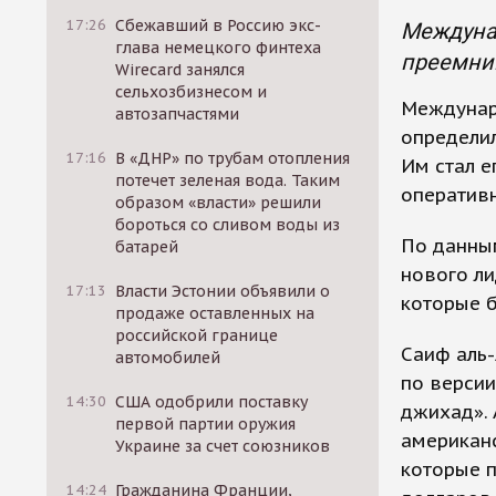
17:26
Сбежавший в Россию экс-
Междунар
глава немецкого финтеха
преемник
Wirecard занялся
сельхозбизнесом и
Междунар
автозапчастями
определил
17:16
В «ДНР» по трубам отопления
Им стал е
потечет зеленая вода. Таким
оперативн
образом «власти» решили
бороться со сливом воды из
По данны
батарей
нового ли
17:13
Власти Эстонии объявили о
которые б
продаже оставленных на
российской границе
Саиф аль
автомобилей
по версии
14:30
США одобрили поставку
джихад». 
первой партии оружия
американс
Украине за счет союзников
которые п
14:24
Гражданина Франции,