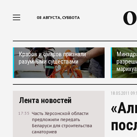
08 АВГУСТА, СУББОТА
Крабов и омаров признали
Минздр
разумными существами
разреши
мариху
18.05.2011 09:
Лента новостей
«Ал
17:35
Часть Херсонской области
пос
предложили передать
Беларуси для строительства
санаториев