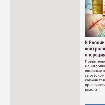
В России
контрол
операци
Правительс
мониторинг
помощью к
за оттоком 
кабмин тол
прислушив
власти