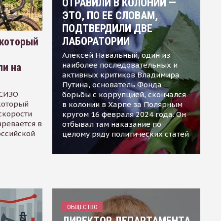
ОТРАВИЛИ В КОЛОНИИ —
ЭТО, ПО ЕЕ СЛОВАМ,
ПОДТВЕРДИЛИ ДВЕ
ЛАБОРАТОРИИ
 который
Алексей Навальный, один из
наиболее последовательных и
ли на
активных критиков Владимира
Путина, основатель Фонда
 СИЗО
борьбы с коррупцией, скончался
 который
в колонии в Харпе за Полярным
скорости
кругом 16 февраля 2024 года. Он
зревается в
отбывал там наказание по
оссийской
целому ряду политических статей
ОБЩЕСТВО
ДИРЕКТОР ДЕПАРТАМЕНТА