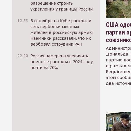
разрешение строить
укрепления у границы России
12:53
В сентябре на Кубе раскрыли
США одоб
сеть вербовки местных
партии о
жителей в российскую армию.
Наемники рассказали, что их
союзник
вербовал сотрудник РАН
Администр
Дональда 
22:20
Россия намерена увеличить
партию во
военные расходы в 2024 году
в рамках м
почти на 70%
Requirement
этом сообщ
два источн