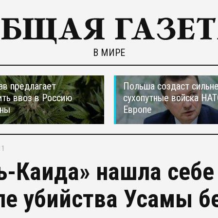
В МИРЕ
ав предлагает
Польша создаст сильн
ть ввоз в Россию
сухопутные войска НАТ
аны
Европе
11
ь-Каида» нашла себе
ле убийства Усамы б