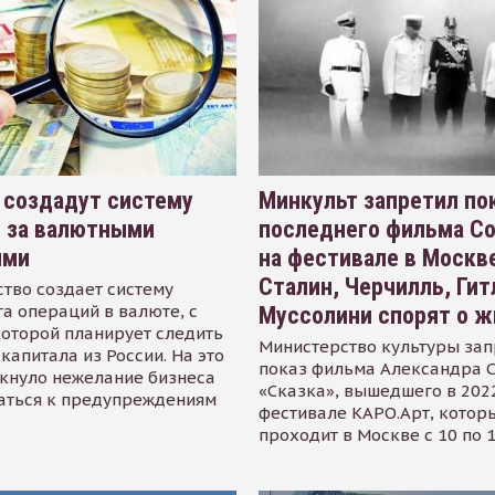
 создадут систему
Минкульт запретил по
я за валютными
последнего фильма С
ями
на фестивале в Москве
Сталин, Черчилль, Гит
тво создает систему
а операций в валюте, с
Муссолини спорят о ж
оторой планирует следить
Министерство культуры зап
капитала из России. На это
показ фильма Александра 
кнуло нежелание бизнеса
«Сказка», вышедшего в 2022
аться к предупреждениям
фестивале КАРО.Арт, котор
проходит в Москве с 10 по 