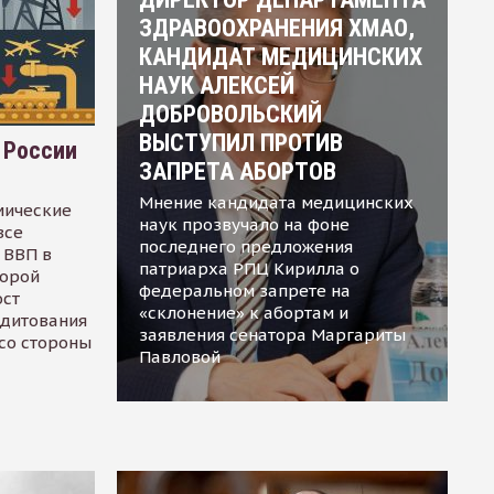
ЗДРАВООХРАНЕНИЯ ХМАО,
КАНДИДАТ МЕДИЦИНСКИХ
НАУК АЛЕКСЕЙ
ДОБРОВОЛЬСКИЙ
ВЫСТУПИЛ ПРОТИВ
 России
ЗАПРЕТА АБОРТОВ
Мнение кандидата медицинских
мические
наук прозвучало на фоне
все
последнего предложения
 ВВП в
патриарха РПЦ Кирилла о
торой
федеральном запрете на
ост
«склонение» к абортам и
едитования
заявления сенатора Маргариты
 со стороны
Павловой