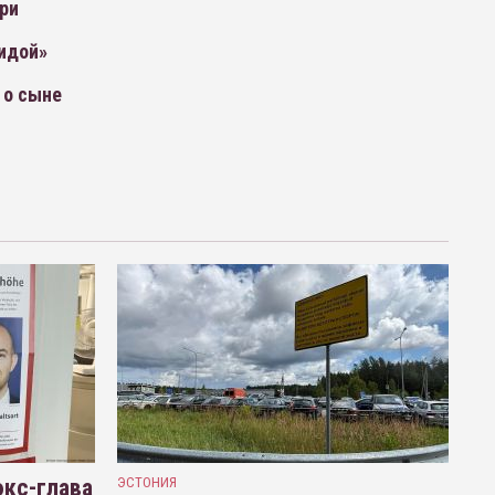
ри
аидой»
 о сыне
кс-глава
ЭСТОНИЯ