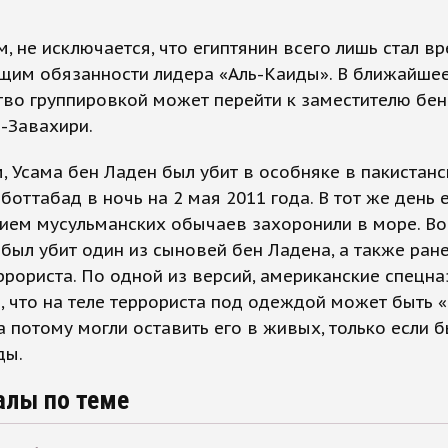
, не исключается, что египтянин всего лишь стал в
щим обязанности лидера «Аль-Каиды». В ближайше
во группировкой может перейти к заместителю бе
-Завахири.
 Усама бен Ладен был убит в особняке в пакистан
боттабад в ночь на 2 мая 2011 года. В тот же день е
ием мусульманских обычаев захоронили в море. Во
был убит один из сыновей бен Ладена, а также ран
ррориста. По одной из версий, американские спецн
, что на теле террориста под одеждой может быть 
а потому могли оставить его в живых, только если б
ды.
алы по теме