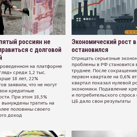
пятый россиян не
Экономический рост в
равиться с долговой
остановился
й
Отрицать серьезные эконо
проблемы в РФ становится 
проведенном на платформе
труднее. После сокращения
гляд» среди 1,2 тыс.
первом квартале на 0,6% в
арше 18 лет, 22%
квартал показал нулевой р
ов заявили, что не могут
экономики. Подавление кр
свои кредитные
и потребительского спроса
сти. При этом 18,5%
ЦБ дало свои результаты
 вынуждены тратить на
олее половины своего
ого доход