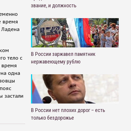
звание, и должность
ременно
е время
н Ладена
ском
В России заржавел памятник
го тело с
нержавеющему рублю
 время
ена одна
азовцы
«пояс
ы застали
В России нет плохих дорог – есть
только бездорожье