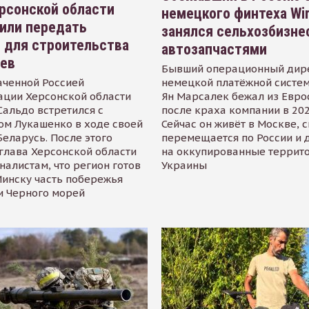
рсонской области
немецкого финтеха Wi
или передать
занялся сельхозбизне
 для строительства
автозапчастями
иев
Бывший операционный дир
аченной Россией
немецкой платёжной систем
ации Херсонской области
Ян Марсалек бежал из Евр
альдо встретился с
после краха компании в 202
ом Лукашенко в ходе своей
Сейчас он живёт в Москве, 
Беларусь. После этого
перемещается по России и 
глава Херсонской области
на оккупированные террит
налистам, что регион готов
Украины
инску часть побережья
и Черного морей