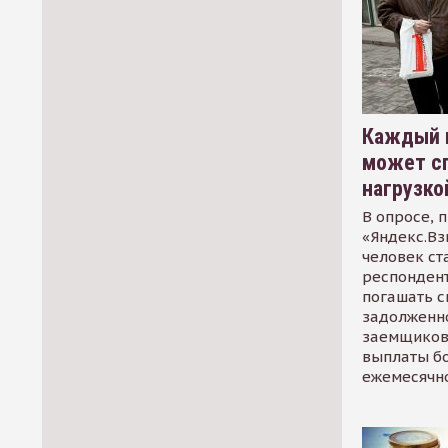
Каждый 
может сп
нагрузко
В опросе, 
«Яндекс.Вз
человек ст
респондент
погашать 
задолженно
заемщиков
выплаты б
ежемесячн