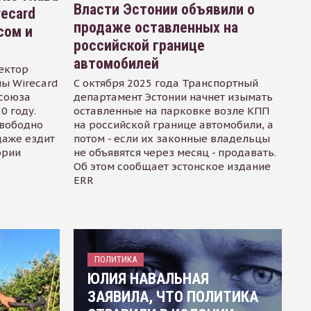
Власти Эстонии объявили о
recard
продаже оставленных на
сом и
российской границе
автомобилей
ектор
ы Wirecard
С октября 2025 года Транспортный
осоюза
департамент Эстонии начнет изымать
0 году.
оставленные на парковке возле КПП
свободно
на российской границе автомобили, а
даже ездит
потом - если их законные владельцы
ории
не объявятся через месяц - продавать.
Об этом сообщает эстонское издание
ERR
ПОЛИТИКА
ЮЛИЯ НАВАЛЬНАЯ
ЗАЯВИЛА, ЧТО ПОЛИТИКА