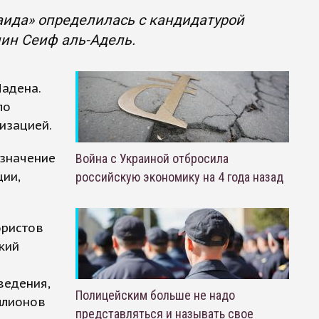
аида» определилась с кандидатурой
нин Сеиф аль-Адель.
Ладена.
ло
изацией.
азначение
Война с Украиной отбросила
ии,
российскую экономику на 4 года назад
ористов
кий
ведения,
Полицейским больше не надо
ллионов
представляться и называть свое