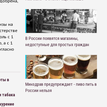
одобрена,
в
изы на
истерстве
оль с 1
В России появятся магазины,
, а с 1
недоступные для простых граждан
огласно
оты в
Минздрав предупреждает - пиво пить в
России нельзя
и табака
курение