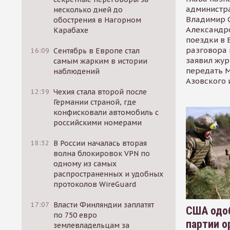
администр
несколько дней до
Владимир С
обострения в Нагорном
Александр
Карабахе
поездки в 
разговора 
16:09
Сентябрь в Европе стал
заявил жур
самым жарким в истории
передать М
наблюдений
Азовского 
12:39
Чехия стала второй после
Германии страной, где
конфисковали автомобиль с
российскими номерами
18:32
В России началась вторая
волна блокировок VPN по
одному из самых
распространенных и удобных
протоколов WireGuard
17:07
Власти Финляндии заплатят
США одоб
по 750 евро
партии о
землевладельцам за