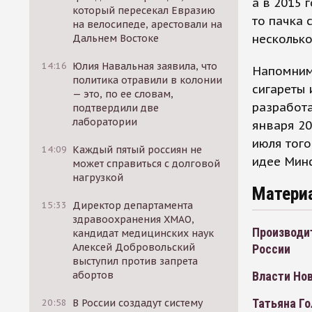
а в 2015 
который пересекал Евразию
то пачка 
на велосипеде, арестовали на
несколько
Дальнем Востоке
14:16
Юлия Навальная заявила, что
Напомним,
политика отравили в колонии
сигареты 
— это, по ее словам,
разработа
подтвердили две
лаборатории
января 20
июля того
14:09
Каждый пятый россиян не
идее Минф
может справиться с долговой
нагрузкой
Матери
15:33
Директор департамента
здравоохранения ХМАО,
Производит
кандидат медицинских наук
Алексей Добровольский
России
выступил против запрета
абортов
Власти Нов
Татьяна Го
20:58
В России создадут систему