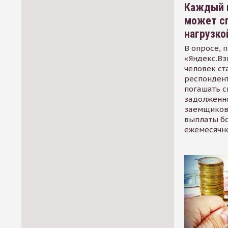
Каждый 
может сп
нагрузко
В опросе, 
«Яндекс.Вз
человек ст
респондент
погашать 
задолженно
заемщиков
выплаты б
ежемесячн