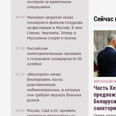
контроля за валютными
операциями
20:47
Минкульт запретил показ
Сейчас 
последнего фильма Сокурова
на фестивале в Москве. В нем
Сталин, Черчилль, Гитлер и
Муссолини спорят о жизни
17:10
Российские
политзаключенные призвали
к голодовке солидарности 30
октября
17:12
«ВКонтакте» начал
блокировать посты
ХЕРСОНСКАЯ О
родственников
Часть Хе
мобилизованных, в которых
предлож
они требуют вернуть близких
домой
Беларуси
санатор
14:11
Россия, США и ЕС провели
Глава назн
секретные переговоры за