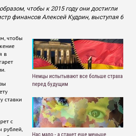
разом, чтобы к 2015 году они достигли
стр финансов Алексей Кудрин, выступая 6
м, чтобы
ожение
я в
гарет
ии.
Немцы испытывают все больше страха
изы
перед будущим
ету
у ставки
рет с
ч рублей,
Нас мало - а станет еще меньше