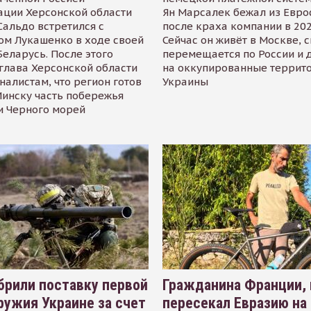
ации Херсонской области
Ян Марсалек бежал из Евр
альдо встретился с
после краха компании в 202
ом Лукашенко в ходе своей
Сейчас он живёт в Москве, 
Беларусь. После этого
перемещается по России и 
глава Херсонской области
на оккупированные террит
налистам, что регион готов
Украины
инску часть побережья
и Черного морей
рили поставку первой
Гражданина Франции,
ружия Украине за счет
пересекал Евразию на