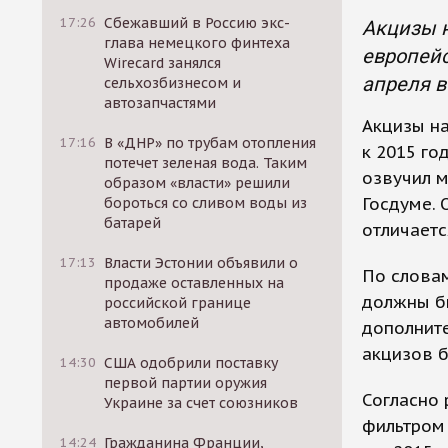
17:26
Сбежавший в Россию экс-
Акцизы н
глава немецкого финтеха
европейс
Wirecard занялся
апреля в
сельхозбизнесом и
автозапчастями
Акцизы н
17:16
В «ДНР» по трубам отопления
к 2015 го
потечет зеленая вода. Таким
озвучил м
образом «власти» решили
Госдуме. 
бороться со сливом воды из
батарей
отличаетс
17:13
Власти Эстонии объявили о
По словам
продаже оставленных на
должны б
российской границе
автомобилей
дополните
акцизов б
14:30
США одобрили поставку
первой партии оружия
Согласно 
Украине за счет союзников
фильтром 
14:24
Гражданина Франции,