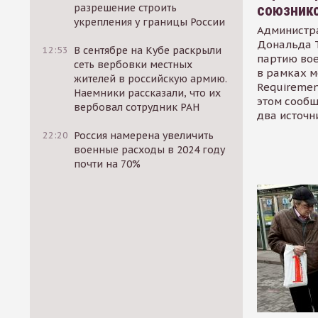
союзник
разрешение строить
укрепления у границы России
Администр
Дональда 
12:53
В сентябре на Кубе раскрыли
партию во
сеть вербовки местных
в рамках м
жителей в российскую армию.
Requirement
Наемники рассказали, что их
этом сообщ
вербовал сотрудник РАН
два источн
22:20
Россия намерена увеличить
военные расходы в 2024 году
почти на 70%