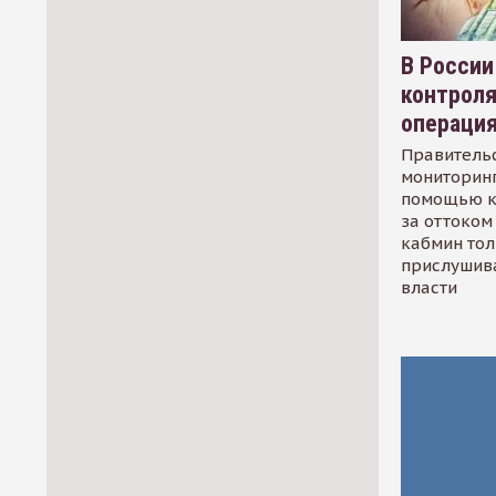
В России
контрол
операци
Правительс
мониторинг
помощью к
за оттоком 
кабмин тол
прислушив
власти