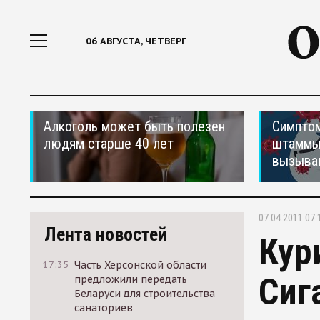
06 АВГУСТА, ЧЕТВЕРГ
Алкоголь может быть полезен
Симптом
людям старше 40 лет
штаммы
вызыва
07.04.2011 07:
Лента новостей
Кур
17:35
Часть Херсонской области
Сиг
предложили передать
Беларуси для строительства
санаториев