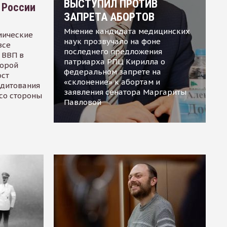
ВЫСТУПИЛ ПРОТИВ
 России
ЗАПРЕТА АБОРТОВ
Мнение кандидата медицинских
мические
наук прозвучало на фоне
все
последнего предложения
 ВВП в
патриарха РПЦ Кирилла о
торой
федеральном запрете на
ост
«склонение» к абортам и
едитования
заявления сенатора Маргариты
 со стороны
Павловой