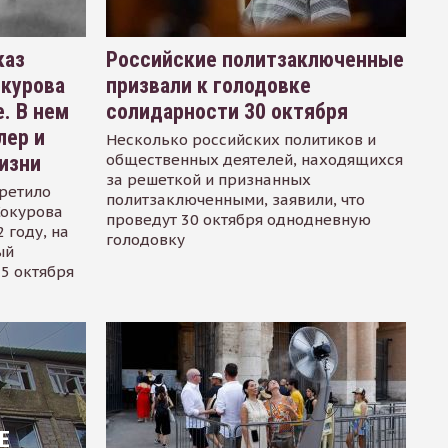
каз
Российские политзаключенные
окурова
призвали к голодовке
. В нем
солидарности 30 октября
лер и
Несколько российских политиков и
общественных деятелей, находящихся
изни
за решеткой и признанных
ретило
политзаключенными, заявили, что
Сокурова
проведут 30 октября однодневную
 году, на
голодовку
ый
15 октября
Е