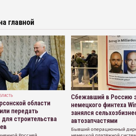
на главной
БЛАСТЬ
Сбежавший в Россию э
рсонской области
немецкого финтеха Wi
или передать
занялся сельхозбизне
 для строительства
автозапчастями
иев
Бывший операционный дир
аченной Россией
немецкой платёжной систем