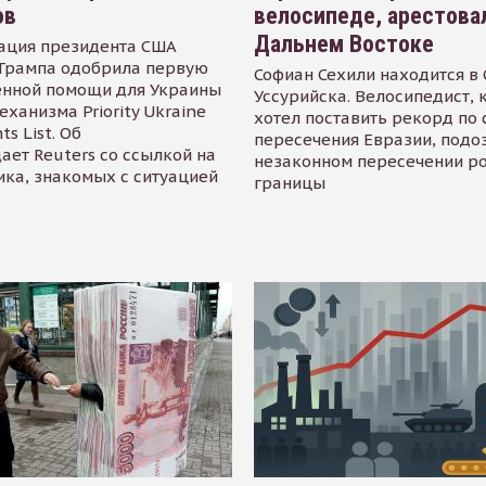
ов
велосипеде, арестова
Дальнем Востоке
ация президента США
Трампа одобрила первую
Софиан Сехили находится в
енной помощи для Украины
Уссурийска. Велосипедист,
еханизма Priority Ukraine
хотел поставить рекорд по 
s List. Об
пересечения Евразии, подо
ает Reuters со ссылкой на
незаконном пересечении р
ика, знакомых с ситуацией
границы