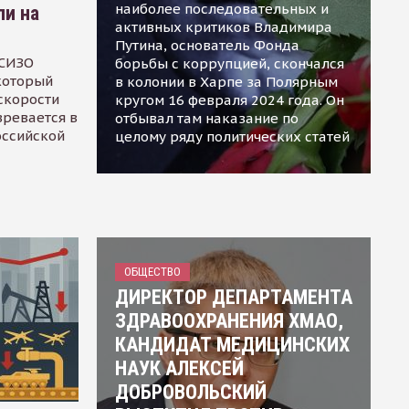
наиболее последовательных и
ли на
активных критиков Владимира
Путина, основатель Фонда
 СИЗО
борьбы с коррупцией, скончался
 который
в колонии в Харпе за Полярным
скорости
кругом 16 февраля 2024 года. Он
зревается в
отбывал там наказание по
оссийской
целому ряду политических статей
ОБЩЕСТВО
ДИРЕКТОР ДЕПАРТАМЕНТА
ЗДРАВООХРАНЕНИЯ ХМАО,
КАНДИДАТ МЕДИЦИНСКИХ
НАУК АЛЕКСЕЙ
ДОБРОВОЛЬСКИЙ