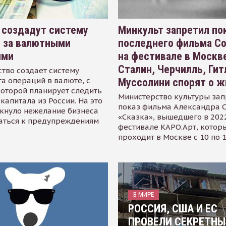
 создадут систему
Минкульт запретил по
я за валютными
последнего фильма С
ями
на фестивале в Москве
Сталин, Черчилль, Гит
тво создает систему
а операций в валюте, с
Муссолини спорят о ж
оторой планирует следить
Министерство культуры зап
капитала из России. На это
показ фильма Александра 
кнуло нежелание бизнеса
«Сказка», вышедшего в 2022
аться к предупреждениям
фестивале КАРО.Арт, котор
проходит в Москве с 10 по 
В МИРЕ
РОССИЯ, США И ЕС
ПРОВЕЛИ СЕКРЕТНЫ