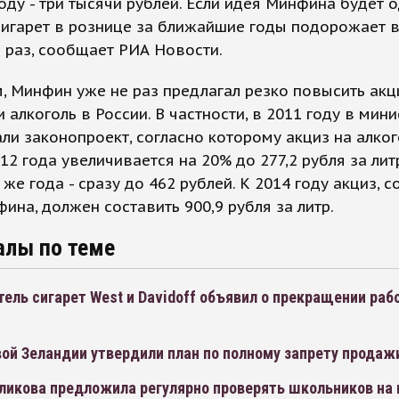
году - три тысячи рублей. Если идея Минфина будет 
сигарет в рознице за ближайшие годы подорожает 
 раз, сообщает РИА Новости.
 Минфин уже не раз предлагал резко повысить акц
и алкоголь в России. В частности, в 2011 году в мин
ли законопроект, согласно которому акциз на алког
12 года увеличивается на 20% до 277,2 рубля за литр
 же года - сразу до 462 рублей. К 2014 году акциз, с
ина, должен составить 900,9 рубля за литр.
алы по теме
ель сигарет West и Davidoff объявил о прекращении раб
ой Зеландии утвердили план по полному запрету продаж
ликова предложила регулярно проверять школьников на 