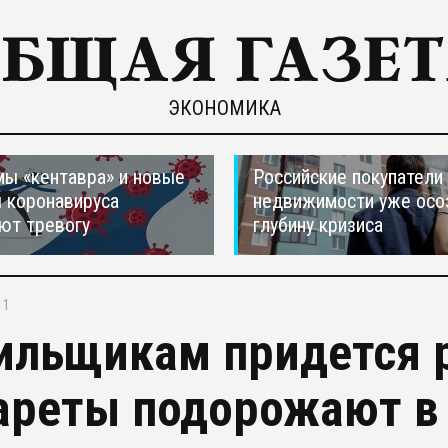
ЭКОНОМИКА
ы «кентавра» и новые
Российские покупатели
 коронавируса
недвижимости уже осо
ют тревогу
глубину кризиса
11
ильщикам придется 
ареты подорожают в 