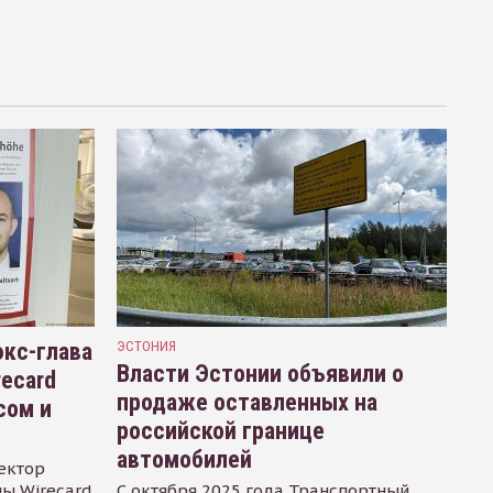
кс-глава
ЭСТОНИЯ
Власти Эстонии объявили о
recard
продаже оставленных на
сом и
российской границе
автомобилей
ектор
ы Wirecard
С октября 2025 года Транспортный