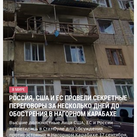
В МИРЕ
РОССИЯ, США И ЕС ПРОВЕЛИ СЕКРЕТНЫЕ
ПЕРЕГОВОРЫ ЗА НЕСКОЛЬКО ДНЕЙ ДО
ОБОСТРЕНИЯ В НАГОРНОМ КАРАБАХЕ
Высшие должностные лица США, ЕС и России
встретились в Стамбуле для обсуждения
противостояния в Нагорном Карабахе 17 сентября,