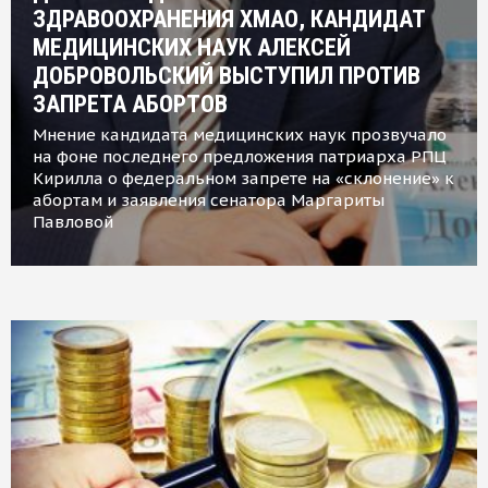
ЗДРАВООХРАНЕНИЯ ХМАО, КАНДИДАТ
МЕДИЦИНСКИХ НАУК АЛЕКСЕЙ
ДОБРОВОЛЬСКИЙ ВЫСТУПИЛ ПРОТИВ
ЗАПРЕТА АБОРТОВ
Мнение кандидата медицинских наук прозвучало
на фоне последнего предложения патриарха РПЦ
Кирилла о федеральном запрете на «склонение» к
абортам и заявления сенатора Маргариты
Павловой