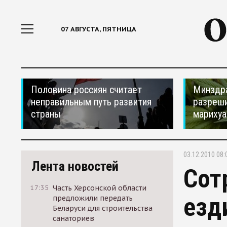
07 АВГУСТА, ПЯТНИЦА
Половина россиян считает
Минздр
неправильным путь развития
разреши
страны
мариху
03.12.2010 08:
Лента новостей
Сот
17:35
Часть Херсонской области
езд
предложили передать
Беларуси для строительства
санаториев