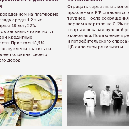
й
Отрицать серьезные эконо
проблемы в РФ становится 
проведенном на платформе
труднее. После сокращения
гляд» среди 1,2 тыс.
первом квартале на 0,6% в
арше 18 лет, 22%
квартал показал нулевой р
ов заявили, что не могут
экономики. Подавление кр
свои кредитные
и потребительского спроса
сти. При этом 18,5%
ЦБ дало свои результаты
 вынуждены тратить на
олее половины своего
ого доход