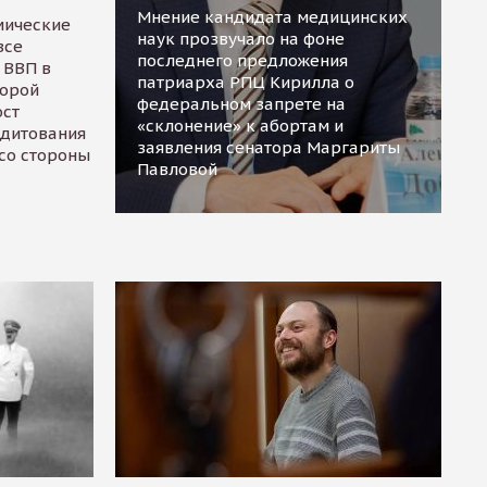
Мнение кандидата медицинских
мические
наук прозвучало на фоне
все
последнего предложения
 ВВП в
патриарха РПЦ Кирилла о
торой
федеральном запрете на
ост
«склонение» к абортам и
едитования
заявления сенатора Маргариты
 со стороны
Павловой