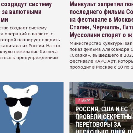
 создадут систему
Минкульт запретил по
я за валютными
последнего фильма С
ями
на фестивале в Москве
Сталин, Черчилль, Гит
тво создает систему
а операций в валюте, с
Муссолини спорят о ж
оторой планирует следить
Министерство культуры зап
капитала из России. На это
показ фильма Александра 
кнуло нежелание бизнеса
«Сказка», вышедшего в 2022
аться к предупреждениям
фестивале КАРО.Арт, котор
проходит в Москве с 10 по 
В МИРЕ
РОССИЯ, США И ЕС
ПРОВЕЛИ СЕКРЕТНЫ
ПЕРЕГОВОРЫ ЗА
НЕСКОЛЬКО ДНЕЙ Д