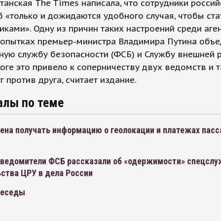
танская The Times написала, что сотрудники россий
 «только и дожидаются удобного случая, чтобы ста
ками». Одну из причин таких настроений среди аге
попытках премьер-министра Владимира Путина объе
ную службу безопасности (ФСБ) и Службу внешней 
итоге это привело к соперничеству двух ведомств и 
г против друга, считает издание.
алы по теме
ена получать информацию о геолокации и платежах пас
ведомители ФСБ рассказали об «одержимости» спецслу
ства ЦРУ в дела России
Беседы