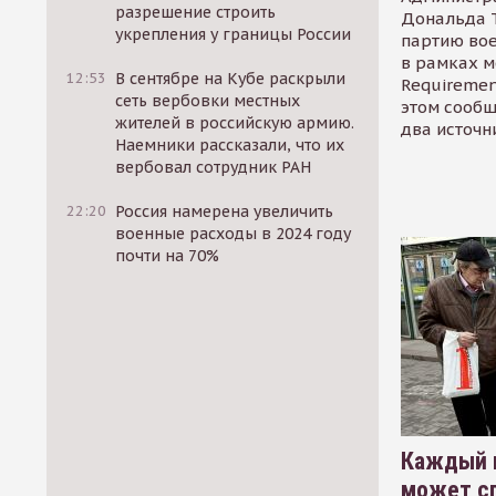
разрешение строить
Дональда 
укрепления у границы России
партию во
в рамках м
12:53
В сентябре на Кубе раскрыли
Requirement
сеть вербовки местных
этом сообщ
жителей в российскую армию.
два источн
Наемники рассказали, что их
вербовал сотрудник РАН
22:20
Россия намерена увеличить
военные расходы в 2024 году
почти на 70%
Каждый 
может сп