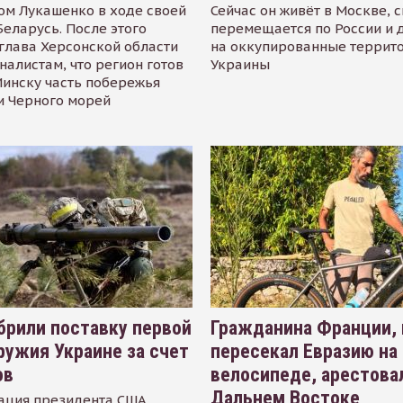
ом Лукашенко в ходе своей
Сейчас он живёт в Москве, 
Беларусь. После этого
перемещается по России и 
глава Херсонской области
на оккупированные террит
налистам, что регион готов
Украины
инску часть побережья
и Черного морей
рили поставку первой
Гражданина Франции,
ружия Украине за счет
пересекал Евразию на
ов
велосипеде, арестова
Дальнем Востоке
ация президента США