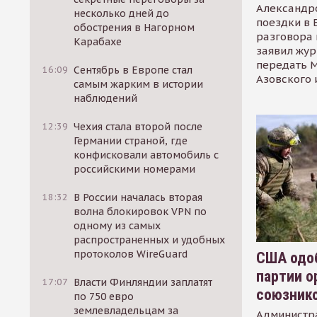
Александр
несколько дней до
поездки в 
обострения в Нагорном
разговора 
Карабахе
заявил жур
передать М
16:09
Сентябрь в Европе стал
Азовского 
самым жарким в истории
наблюдений
12:39
Чехия стала второй после
Германии страной, где
конфисковали автомобиль с
российскими номерами
18:32
В России началась вторая
волна блокировок VPN по
одному из самых
распространенных и удобных
протоколов WireGuard
США одоб
партии о
17:07
Власти Финляндии заплатят
союзник
по 750 евро
землевладельцам за
Администр