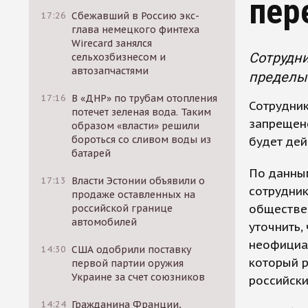
пер
17:26
Сбежавший в Россию экс-
глава немецкого финтеха
Wirecard занялся
Сотрудн
сельхозбизнесом и
автозапчастями
пределы 
17:16
В «ДНР» по трубам отопления
Сотрудни
потечет зеленая вода. Таким
запрещен
образом «власти» решили
бороться со сливом воды из
будет дей
батарей
По данны
17:13
Власти Эстонии объявили о
сотрудник
продаже оставленных на
обществен
российской границе
автомобилей
уточнить,
неофициал
14:30
США одобрили поставку
который р
первой партии оружия
Украине за счет союзников
российски
14:24
Гражданина Франции,