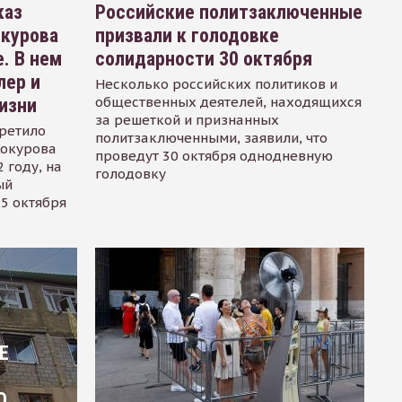
каз
Российские политзаключенные
окурова
призвали к голодовке
. В нем
солидарности 30 октября
лер и
Несколько российских политиков и
общественных деятелей, находящихся
изни
за решеткой и признанных
ретило
политзаключенными, заявили, что
Сокурова
проведут 30 октября однодневную
 году, на
голодовку
ый
15 октября
Е
О