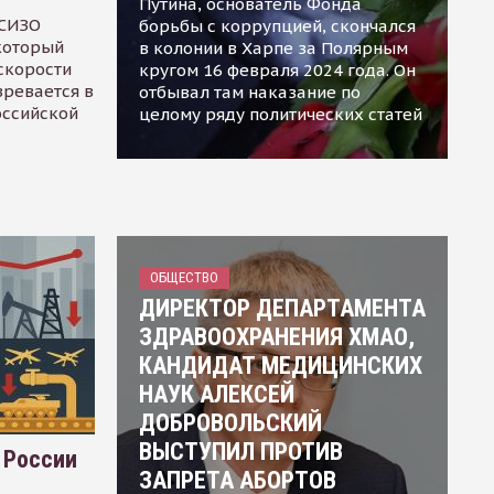
Путина, основатель Фонда
 СИЗО
борьбы с коррупцией, скончался
 который
в колонии в Харпе за Полярным
скорости
кругом 16 февраля 2024 года. Он
зревается в
отбывал там наказание по
оссийской
целому ряду политических статей
ОБЩЕСТВО
ДИРЕКТОР ДЕПАРТАМЕНТА
ЗДРАВООХРАНЕНИЯ ХМАО,
КАНДИДАТ МЕДИЦИНСКИХ
НАУК АЛЕКСЕЙ
ДОБРОВОЛЬСКИЙ
ВЫСТУПИЛ ПРОТИВ
 России
ЗАПРЕТА АБОРТОВ