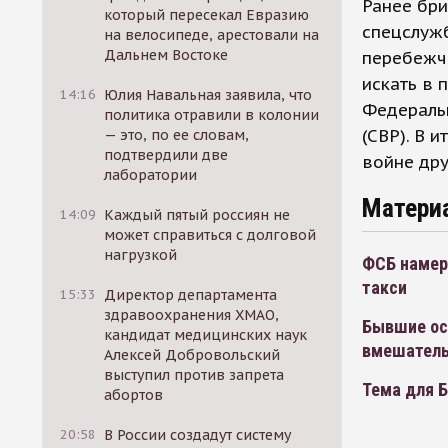
Ранее бри
который пересекал Евразию
спецслужб
на велосипеде, арестовали на
Дальнем Востоке
перебежчи
искать в 
14:16
Юлия Навальная заявила, что
Федераль
политика отравили в колонии
(СВР). В 
— это, по ее словам,
подтвердили две
войне дру
лаборатории
Матери
14:09
Каждый пятый россиян не
может справиться с долговой
нагрузкой
ФСБ намер
такси
15:33
Директор департамента
здравоохранения ХМАО,
Бывшие ос
кандидат медицинских наук
вмешатель
Алексей Добровольский
выступил против запрета
Тема для 
абортов
20:58
В России создадут систему