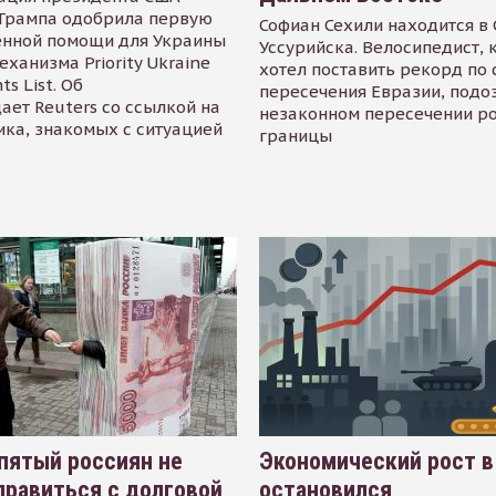
Трампа одобрила первую
Софиан Сехили находится в
енной помощи для Украины
Уссурийска. Велосипедист,
еханизма Priority Ukraine
хотел поставить рекорд по 
s List. Об
пересечения Евразии, подо
ает Reuters со ссылкой на
незаконном пересечении р
ика, знакомых с ситуацией
границы
пятый россиян не
Экономический рост в
равиться с долговой
остановился