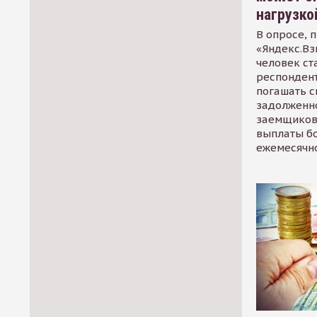
нагрузко
В опросе, 
«Яндекс.Вз
человек ст
респондент
погашать 
задолженно
заемщиков
выплаты б
ежемесячн