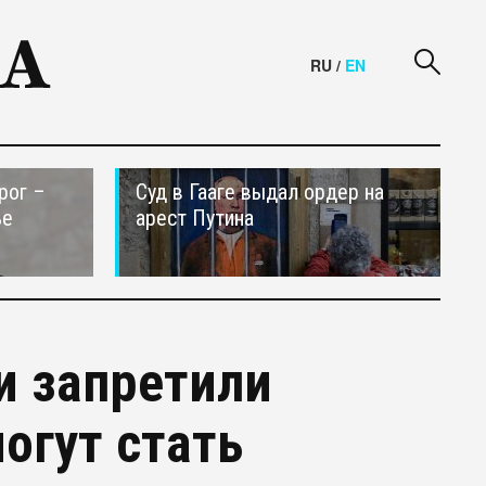
RU
/
EN
рог –
Суд в Гааге выдал ордер на
ье
арест Путина
и запретили
могут стать