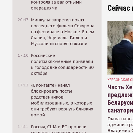
контроля за валютными
Сейчас 
операциями
20:47
Минкульт запретил показ
последнего фильма Сокурова
на фестивале в Москве. В нем
Сталин, Черчилль, Гитлер и
Муссолини спорят о жизни
17:10
Российские
политзаключенные призвали
к голодовке солидарности 30
октября
ХЕРСОНСКАЯ О
17:12
«ВКонтакте» начал
Часть Хе
блокировать посты
предлож
родственников
Беларуси
мобилизованных, в которых
они требуют вернуть близких
санатор
домой
Глава назн
администр
14:11
Россия, США и ЕС провели
Владимир С
секретные переговоры за