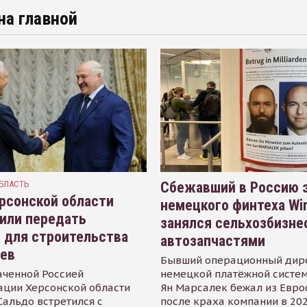
на главной
БЛАСТЬ
Сбежавший в Россию э
рсонской области
немецкого финтеха Wi
или передать
занялся сельхозбизне
 для строительства
автозапчастями
иев
Бывший операционный дир
аченной Россией
немецкой платёжной систем
ации Херсонской области
Ян Марсалек бежал из Евр
альдо встретился с
после краха компании в 202