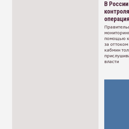
В России
контрол
операци
Правительс
мониторинг
помощью к
за оттоком 
кабмин тол
прислушив
власти