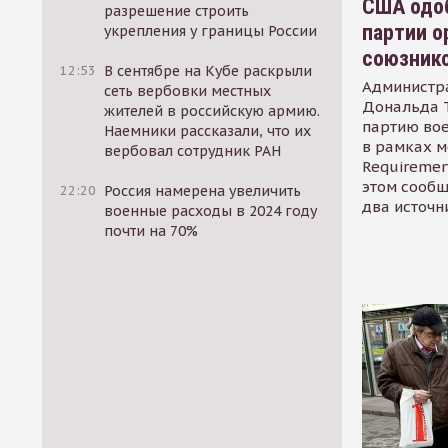
США одоб
разрешение строить
партии о
укрепления у границы России
союзник
12:53
В сентябре на Кубе раскрыли
Администр
сеть вербовки местных
Дональда 
жителей в российскую армию.
партию во
Наемники рассказали, что их
в рамках м
вербовал сотрудник РАН
Requirement
этом сообщ
22:20
Россия намерена увеличить
два источн
военные расходы в 2024 году
почти на 70%