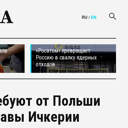
RU
/
EN
али
«Росатом» превращает
Россию в свалку ядерных
отходов
ебуют от Польши
лавы Ичкерии