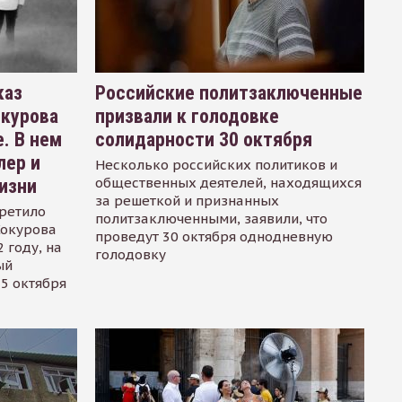
каз
Российские политзаключенные
окурова
призвали к голодовке
. В нем
солидарности 30 октября
лер и
Несколько российских политиков и
общественных деятелей, находящихся
изни
за решеткой и признанных
ретило
политзаключенными, заявили, что
Сокурова
проведут 30 октября однодневную
 году, на
голодовку
ый
15 октября