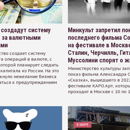
 создадут систему
Минкульт запретил по
я за валютными
последнего фильма С
ями
на фестивале в Москве
Сталин, Черчилль, Гит
тво создает систему
а операций в валюте, с
Муссолини спорят о ж
оторой планирует следить
Министерство культуры зап
капитала из России. На это
показ фильма Александра 
кнуло нежелание бизнеса
«Сказка», вышедшего в 2022
аться к предупреждениям
фестивале КАРО.Арт, котор
проходит в Москве с 10 по 
В МИРЕ