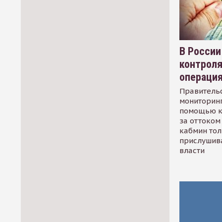
В России
контрол
операци
Правительс
мониторинг
помощью к
за оттоком 
кабмин тол
прислушив
власти