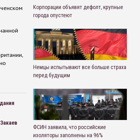
Корпорации объявят дефолт, крупные
еченском
города опустеют
знанной
ритании,
шно
Немцы испытывают все больше страха
перед будущим
вдания
 Закаев
ФСИН заявила, что российские
изоляторы заполнены на 96%