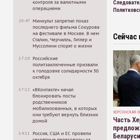
Следовате
контроля за валютными
операциями
Политковс
20:47
Минкульт запретил показ
последнего фильма Сокурова
на фестивале в Москве. В нем
Сейчас 
Сталин, Черчилль, Гитлер и
Муссолини спорят о жизни
17:10
Российские
политзаключенные призвали
к голодовке солидарности 30
октября
17:12
«ВКонтакте» начал
блокировать посты
родственников
мобилизованных, в которых
ХЕРСОНСКАЯ О
они требуют вернуть близких
Часть Хе
домой
предлож
14:11
Россия, США и ЕС провели
Беларуси
секретные переговоры за