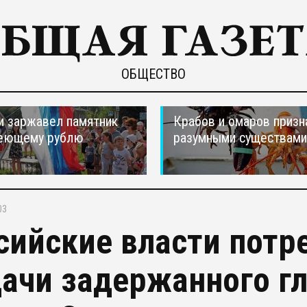
ОБЩЕСТВО
и заржавел памятник
Крабов и омаров призн
еющему рублю
разумными существами
03
сийские власти потр
ачи задержанного г