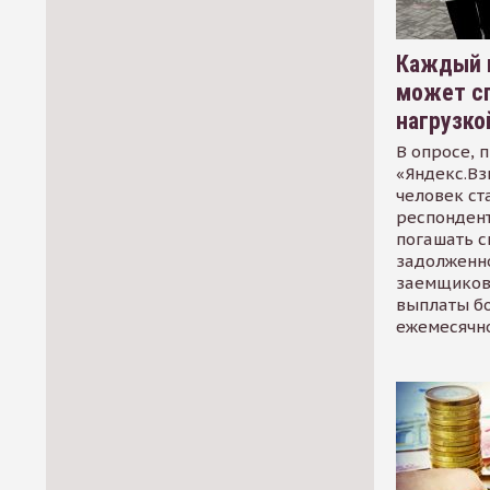
Каждый 
может сп
нагрузко
В опросе, 
«Яндекс.Вз
человек ст
респондент
погашать 
задолженно
заемщиков
выплаты б
ежемесячн