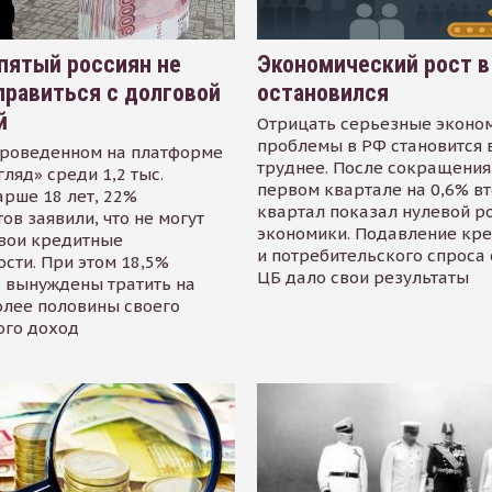
пятый россиян не
Экономический рост в
равиться с долговой
остановился
й
Отрицать серьезные эконо
проблемы в РФ становится 
проведенном на платформе
труднее. После сокращения
гляд» среди 1,2 тыс.
первом квартале на 0,6% в
арше 18 лет, 22%
квартал показал нулевой р
ов заявили, что не могут
экономики. Подавление кр
свои кредитные
и потребительского спроса
сти. При этом 18,5%
ЦБ дало свои результаты
 вынуждены тратить на
олее половины своего
ого доход