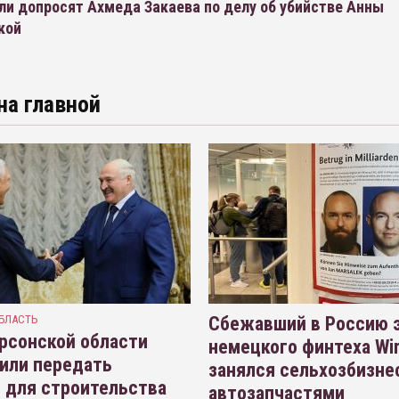
ли допросят Ахмеда Закаева по делу об убийстве Анны
кой
на главной
БЛАСТЬ
Сбежавший в Россию э
рсонской области
немецкого финтеха Wi
или передать
занялся сельхозбизне
 для строительства
автозапчастями