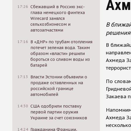
Ахм
17:26
Сбежавший в Россию экс-
глава немецкого финтеха
Wirecard занялся
В ближа
сельхозбизнесом и
автозапчастями
решения 
17:16
В «ДНР» по трубам отопления
В ближай
потечет зеленая вода. Таким
направле
образом «власти» решили
бороться со сливом воды из
Ахмеда За
батарей
террорист
17:13
Власти Эстонии объявили о
По слова
продаже оставленных на
Гридневой
российской границе
автомобилей
Закаева п
14:30
США одобрили поставку
Напомним,
первой партии оружия
Ахмеда За
Украине за счет союзников
несколько
14:24
Гражданина Франции,