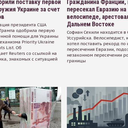
рили поставку первой
Гражданина Франции,
ружия Украине за счет
пересекал Евразию на
ов
велосипеде, арестова
Дальнем Востоке
ация президента США
Трампа одобрила первую
Софиан Сехили находится в
енной помощи для Украины
Уссурийска. Велосипедист,
еханизма Priority Ukraine
хотел поставить рекорд по 
s List. Об
пересечения Евразии, подо
ает Reuters со ссылкой на
незаконном пересечении р
ика, знакомых с ситуацией
границы