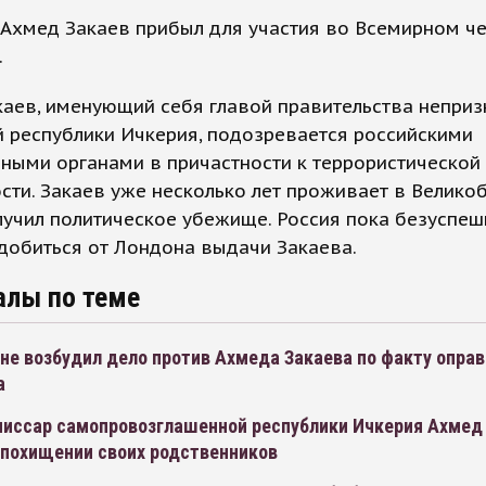
 Ахмед Закаев прибыл для участия во Всемирном ч
.
аев, именующий себя главой правительства непри
 республики Ичкерия, подозревается российскими
ными органами в причастности к террористической
сти. Закаев уже несколько лет проживает в Великоб
лучил политическое убежище. Россия пока безуспе
добиться от Лондона выдачи Закаева.
алы по теме
не возбудил дело против Ахмеда Закаева по факту опра
а
иссар самопровозглашенной республики Ичкерия Ахмед
 похищении своих родственников