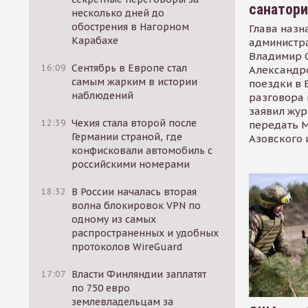
санатор
несколько дней до
обострения в Нагорном
Глава назн
Карабахе
администр
Владимир С
16:09
Сентябрь в Европе стал
Александр
самым жарким в истории
поездки в 
наблюдений
разговора 
заявил жур
12:39
Чехия стала второй после
передать М
Германии страной, где
Азовского 
конфисковали автомобиль с
российскими номерами
18:32
В России началась вторая
волна блокировок VPN по
одному из самых
распространенных и удобных
протоколов WireGuard
17:07
Власти Финляндии заплатят
по 750 евро
землевладельцам за