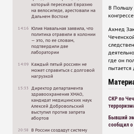
который пересекал Евразию
В Польшу
на велосипеде, арестовали на
конгрессе
Дальнем Востоке
14:16
Юлия Навальная заявила, что
Ахмед Зак
политика отравили в колонии
Чеченской
— это, по ее словам,
следствен
подтвердили две
деятельно
лаборатории
где он по
14:09
Каждый пятый россиян не
пытается 
может справиться с долговой
нагрузкой
Матери
15:33
Директор департамента
здравоохранения ХМАО,
СКР по Чеч
кандидат медицинских наук
терроризм
Алексей Добровольский
выступил против запрета
Бывший эм
абортов
сообщил о
20:58
В России создадут систему