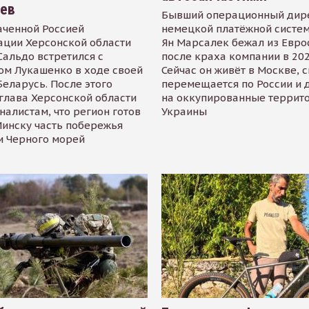
иев
Бывший операционный дир
аченной Россией
немецкой платёжной систем
ации Херсонской области
Ян Марсалек бежал из Евр
альдо встретился с
после краха компании в 202
ом Лукашенко в ходе своей
Сейчас он живёт в Москве, 
Беларусь. После этого
перемещается по России и 
глава Херсонской области
на оккупированные террит
налистам, что регион готов
Украины
инску часть побережья
и Черного морей