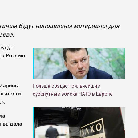
ганам будут направлены материалы для
аева.
будут
 в Россию
 Марины
Польша создаст сильнейшие
ельности
сухопутные войска НАТО в Европе
».
ла
и выдала