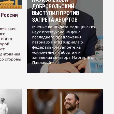
ДОБРОВОЛЬСКИЙ
ВЫСТУПИЛ ПРОТИВ
 России
ЗАПРЕТА АБОРТОВ
Мнение кандидата медицинских
мические
наук прозвучало на фоне
все
последнего предложения
 ВВП в
патриарха РПЦ Кирилла о
торой
федеральном запрете на
ост
«склонение» к абортам и
едитования
заявления сенатора Маргариты
 со стороны
Павловой