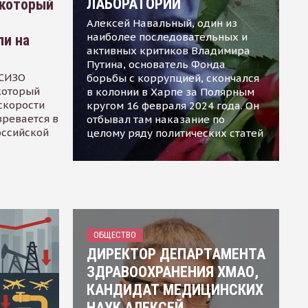
ЛАБОРАТОРИИ
 который
Алексей Навальный, один из
наиболее последовательных и
ли на
активных критиков Владимира
Путина, основатель Фонда
 СИЗО
борьбы с коррупцией, скончался
 который
в колонии в Харпе за Полярным
скорости
кругом 16 февраля 2024 года. Он
зревается в
отбывал там наказание по
оссийской
целому ряду политических статей
ОБЩЕСТВО
ДИРЕКТОР ДЕПАРТАМЕНТА
ЗДРАВООХРАНЕНИЯ ХМАО,
КАНДИДАТ МЕДИЦИНСКИХ
НАУК АЛЕКСЕЙ