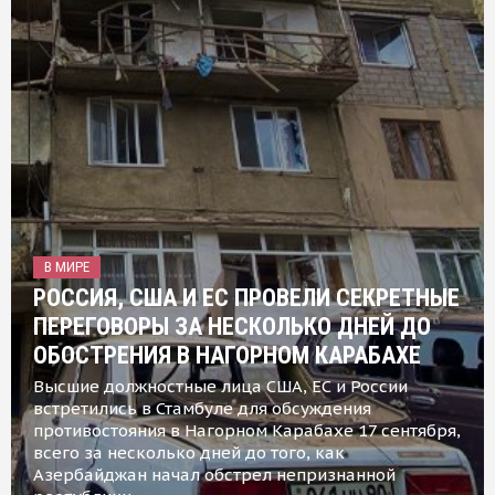
В МИРЕ
РОССИЯ, США И ЕС ПРОВЕЛИ СЕКРЕТНЫЕ
ПЕРЕГОВОРЫ ЗА НЕСКОЛЬКО ДНЕЙ ДО
ОБОСТРЕНИЯ В НАГОРНОМ КАРАБАХЕ
Высшие должностные лица США, ЕС и России
встретились в Стамбуле для обсуждения
противостояния в Нагорном Карабахе 17 сентября,
всего за несколько дней до того, как
Азербайджан начал обстрел непризнанной