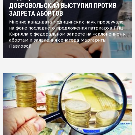
ДОБРОВОЛЬСКИЙ ВЫСТУПИЛ ПРОТИВ
ЗАПРЕТА АБОРТОВ
Мнение кандидата медицинских наук прозвучало
на фоне последнего предложения патриарха РПЦ
Кирилла о федеральном запрете на «склонение» к
абортам и заявления сенатора Маргариты
Павловой