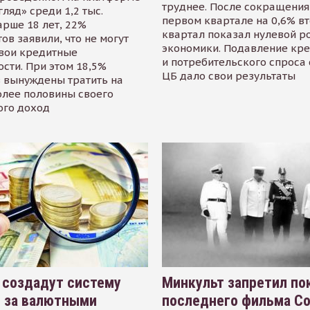
труднее. После сокращения
гляд» среди 1,2 тыс.
первом квартале на 0,6% в
арше 18 лет, 22%
квартал показал нулевой р
ов заявили, что не могут
экономики. Подавление кр
свои кредитные
и потребительского спроса
сти. При этом 18,5%
ЦБ дало свои результаты
 вынуждены тратить на
олее половины своего
ого доход
 создадут систему
Минкульт запретил по
я за валютными
последнего фильма С