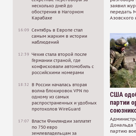
заявил жур
несколько дней до
передать М
обострения в Нагорном
Азовского 
Карабахе
16:09
Сентябрь в Европе стал
самым жарким в истории
наблюдений
12:39
Чехия стала второй после
Германии страной, где
конфисковали автомобиль с
российскими номерами
18:32
В России началась вторая
волна блокировок VPN по
США одоб
одному из самых
партии о
распространенных и удобных
протоколов WireGuard
союзник
Администр
17:07
Власти Финляндии заплатят
Дональда 
по 750 евро
партию во
землевладельцам за