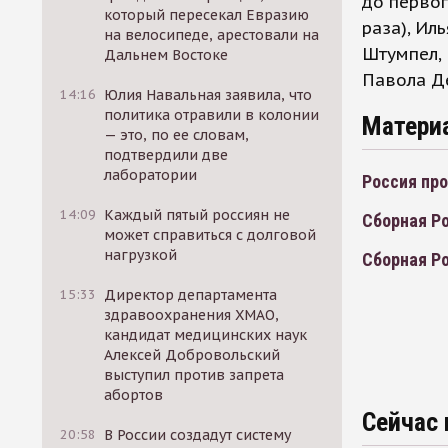
до первог
который пересекал Евразию
раза), Ил
на велосипеде, арестовали на
Штумпел, 
Дальнем Востоке
Павола Д
14:16
Юлия Навальная заявила, что
политика отравили в колонии
Матери
— это, по ее словам,
подтвердили две
лаборатории
Россия про
14:09
Каждый пятый россиян не
Сборная Ро
может справиться с долговой
нагрузкой
Сборная Р
15:33
Директор департамента
здравоохранения ХМАО,
кандидат медицинских наук
Алексей Добровольский
выступил против запрета
абортов
Сейчас 
20:58
В России создадут систему