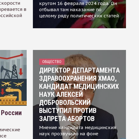
скорости
кругом 16 февраля 2024 года. Он
зревается в
отбывал там наказание по
оссийской
целому ряду политических статей
ОБЩЕСТВО
ДИРЕКТОР ДЕПАРТАМЕНТА
ЗДРАВООХРАНЕНИЯ ХМАО,
КАНДИДАТ МЕДИЦИНСКИХ
НАУК АЛЕКСЕЙ
ДОБРОВОЛЬСКИЙ
ВЫСТУПИЛ ПРОТИВ
 России
ЗАПРЕТА АБОРТОВ
Мнение кандидата медицинских
мические
наук прозвучало на фоне
все