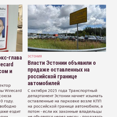
кс-глава
ЭСТОНИЯ
Власти Эстонии объявили о
recard
продаже оставленных на
сом и
российской границе
автомобилей
ектор
ы Wirecard
С октября 2025 года Транспортный
осоюза
департамент Эстонии начнет изымать
0 году.
оставленные на парковке возле КПП
свободно
на российской границе автомобили, а
даже ездит
потом - если их законные владельцы
ории
не объявятся через месяц - продавать.