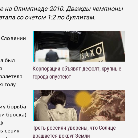
ие на Олимпиаде-2010. Дважды чемпионы
тапа со счетом 1:2 по буллитам.
 Словении
ол был
я
Корпорации объявят дефолт, крупные
залетела
города опустеют
я голу
ому борьба
ри броска)
еф
Треть россиян уверены, что Солнце
сь серия
вращается вокруг Земли