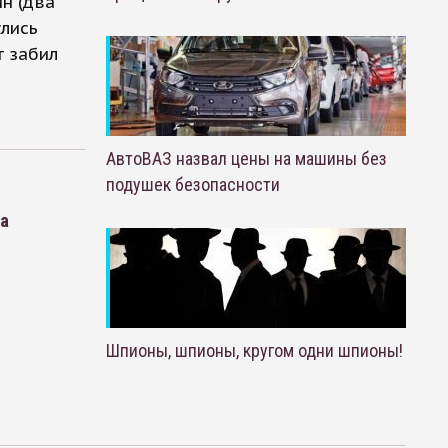
н (два
улись
т забил
АвтоВАЗ назвал цены на машины без
подушек безопасности
ра
Шпионы, шпионы, кругом одни шпионы!