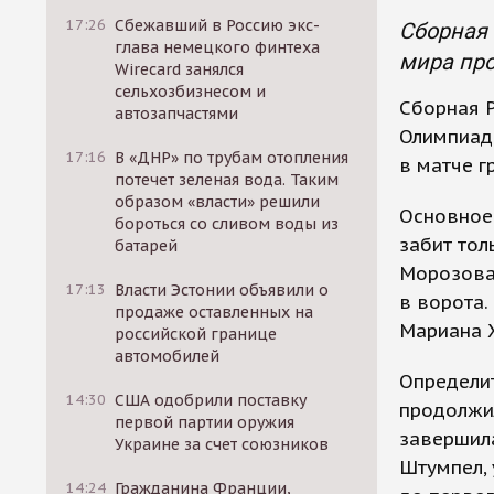
17:26
Сбежавший в Россию экс-
Сборная
глава немецкого финтеха
мира про
Wirecard занялся
сельхозбизнесом и
Сборная Р
автозапчастями
Олимпиад
17:16
В «ДНР» по трубам отопления
в матче г
потечет зеленая вода. Таким
образом «власти» решили
Основное 
бороться со сливом воды из
забит тол
батарей
Морозова 
17:13
Власти Эстонии объявили о
в ворота.
продаже оставленных на
Мариана 
российской границе
автомобилей
Определит
14:30
США одобрили поставку
продолжил
первой партии оружия
завершила
Украине за счет союзников
Штумпел, 
14:24
Гражданина Франции,