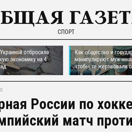
СПОРТ
 Украиной отбросила
Как общество и госуда
кую экономику на 4
манипулируют мужчина
зад
чтобы те жертвовали с
42
рная России по хокк
мпийский матч прот