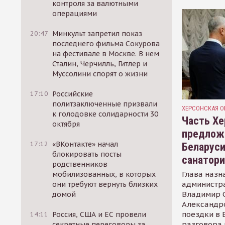
контроля за валютными
операциями
20:47
Минкульт запретил показ
последнего фильма Сокурова
на фестивале в Москве. В нем
Сталин, Черчилль, Гитлер и
Муссолини спорят о жизни
17:10
Российские
политзаключенные призвали
ХЕРСОНСКАЯ О
к голодовке солидарности 30
Часть Хе
октября
предлож
17:12
«ВКонтакте» начал
Беларуси
блокировать посты
санатор
родственников
Глава назн
мобилизованных, в которых
администр
они требуют вернуть близких
Владимир С
домой
Александр
поездки в 
14:11
Россия, США и ЕС провели
разговора 
секретные переговоры за