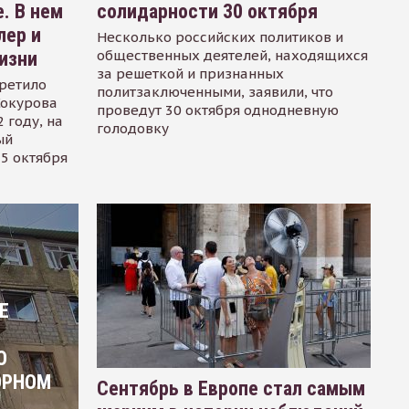
. В нем
солидарности 30 октября
лер и
Несколько российских политиков и
общественных деятелей, находящихся
изни
за решеткой и признанных
ретило
политзаключенными, заявили, что
Сокурова
проведут 30 октября однодневную
 году, на
голодовку
ый
15 октября
Е
О
ОРНОМ
Сентябрь в Европе стал самым