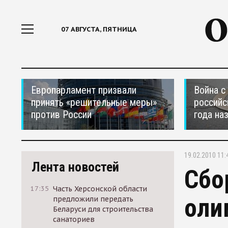
07 АВГУСТА, ПЯТНИЦА
Европарламент призвали
Война с
принять «решительные меры»
российс
против России
года на
19.02.2010 11:
Лента новостей
Сбо
17:35
Часть Херсонской области
оли
предложили передать
Беларуси для строительства
санаториев