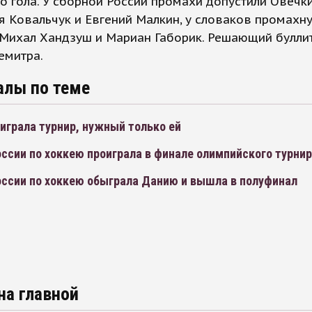
о гола. У сборной России промахи допустили Овечки
ья Ковальчук и Евгений Малкин, у словаков промахн
Михал Хандзуш и Мариан Габорик. Решающий булли
емитра.
алы по теме
играла турнир, нужный только ей
ссии по хоккею проиграла в финале олимпийского турни
оссии по хоккею обыграла Данию и вышла в полуфинал
на главной