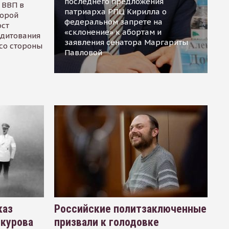
последнего предложения
 ВВП в
патриарха РПЦ Кирилла о
торой
федеральном запрете на
ост
«склонение» к абортам и
едитования
заявления сенатора Маргариты
 со стороны
Павловой
каз
Российские политзаключенные
окурова
призвали к голодовке