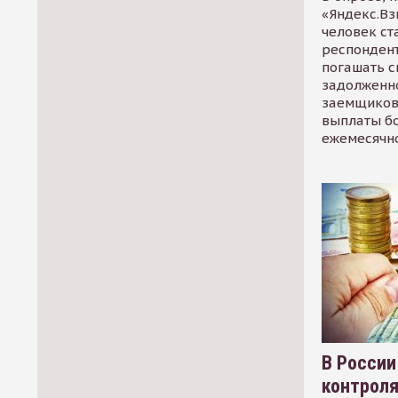
«Яндекс.Вз
человек ст
респондент
погашать 
задолженно
заемщиков
выплаты б
ежемесячн
В России
контрол