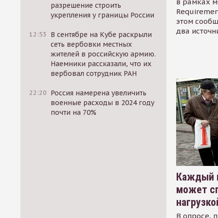
в рамках м
разрешение строить
Requirement
укрепления у границы России
этом сообщ
два источн
12:53
В сентябре на Кубе раскрыли
сеть вербовки местных
жителей в российскую армию.
Наемники рассказали, что их
вербовал сотрудник РАН
22:20
Россия намерена увеличить
военные расходы в 2024 году
почти на 70%
Каждый 
может сп
нагрузко
В опросе, 