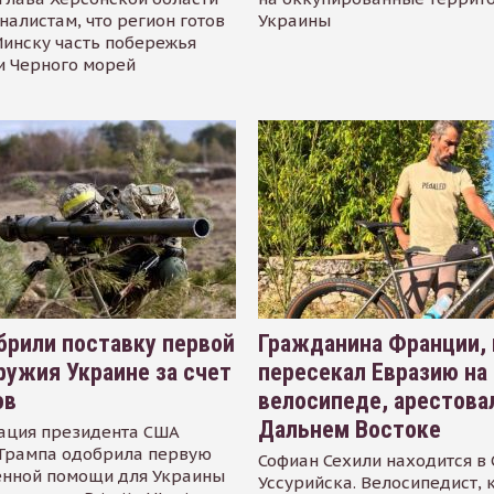
налистам, что регион готов
Украины
инску часть побережья
и Черного морей
рили поставку первой
Гражданина Франции,
ружия Украине за счет
пересекал Евразию на
ов
велосипеде, арестова
Дальнем Востоке
ация президента США
Трампа одобрила первую
Софиан Сехили находится в
енной помощи для Украины
Уссурийска. Велосипедист,