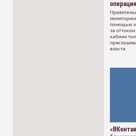
операци
Правительс
мониторинг
помощью к
за оттоком 
кабмин тол
прислушив
власти
«ВКонтак