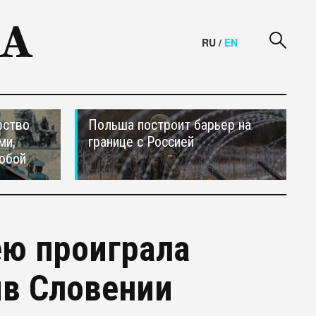
RU
/
EN
рство
Польша построит барьер на
ми,
границе с Россией
обой
ею проиграла
ив Словении