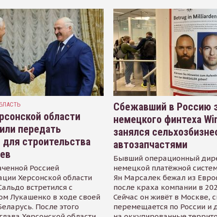
БЛАСТЬ
Сбежавший в Россию э
рсонской области
немецкого финтеха Wi
или передать
занялся сельхозбизне
 для строительства
автозапчастями
иев
Бывший операционный дир
аченной Россией
немецкой платёжной систем
ации Херсонской области
Ян Марсалек бежал из Евр
альдо встретился с
после краха компании в 202
ом Лукашенко в ходе своей
Сейчас он живёт в Москве, 
Беларусь. После этого
перемещается по России и 
глава Херсонской области
на оккупированные террит