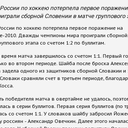
 России по хоккею потерпела первое поражен
играли сборной Словении в матче группового э
оссии по хоккею потерпела первое поражение на
е-2010. Дважды чемпионы мира проиграли сборной
руппового этапа со счетом 1:2 по буллитам.
время матча завершилось со счетом 1:1. Первый г
ько во втором периоде. Шайба после броска Алексе
задела одного из защитников сборной Словакии и 
 Словаки сравняли счет в третьем периоде, благодар
Хосса.
ь победителя матча в овертайме не удалось, поэт
ась в серии буллитов. Первая серия буллитов (по т
сь со счетом 1:1. У словаков шайбу забросил Йож
у россиян - Александр Овечкин. Далее этого начала