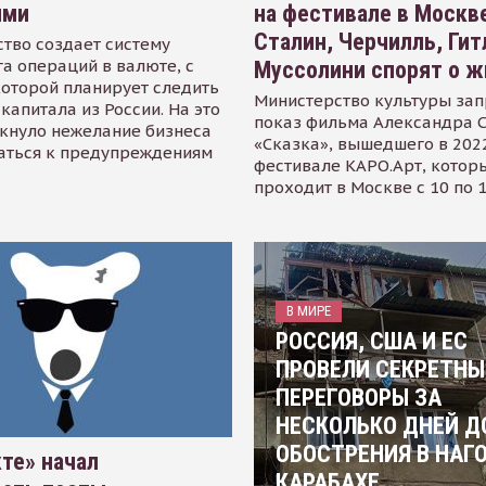
ями
на фестивале в Москве
Сталин, Черчилль, Гит
тво создает систему
а операций в валюте, с
Муссолини спорят о ж
оторой планирует следить
Министерство культуры зап
капитала из России. На это
показ фильма Александра 
кнуло нежелание бизнеса
«Сказка», вышедшего в 2022
аться к предупреждениям
фестивале КАРО.Арт, котор
проходит в Москве с 10 по 
В МИРЕ
РОССИЯ, США И ЕС
ПРОВЕЛИ СЕКРЕТНЫ
ПЕРЕГОВОРЫ ЗА
НЕСКОЛЬКО ДНЕЙ Д
ОБОСТРЕНИЯ В НАГ
те» начал
КАРАБАХЕ