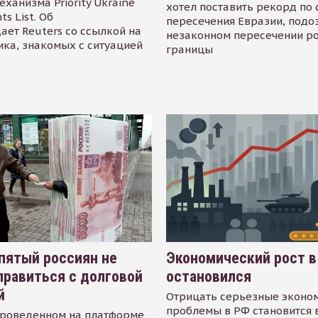
еханизма Priority Ukraine
хотел поставить рекорд по 
s List. Об
пересечения Евразии, подо
ает Reuters со ссылкой на
незаконном пересечении р
ика, знакомых с ситуацией
границы
пятый россиян не
Экономический рост в
равиться с долговой
остановился
й
Отрицать серьезные эконо
проблемы в РФ становится 
проведенном на платформе