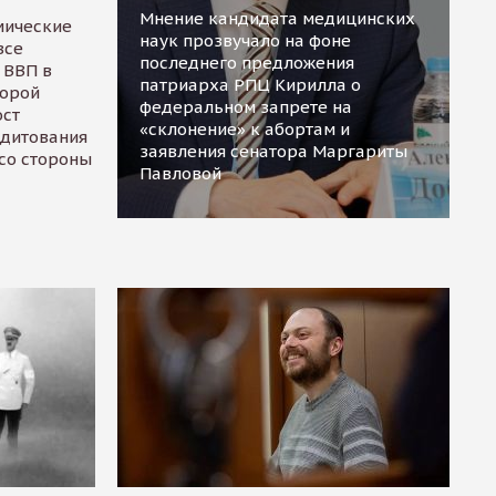
Мнение кандидата медицинских
мические
наук прозвучало на фоне
все
последнего предложения
 ВВП в
патриарха РПЦ Кирилла о
торой
федеральном запрете на
ост
«склонение» к абортам и
едитования
заявления сенатора Маргариты
 со стороны
Павловой