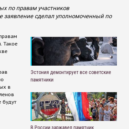
ых по правам участников
кое заявление сделал уполномоченный по
 правам
. Такое
кве
рав
Эстония демонтирует все советские
но
памятники
ных в
членов
 будут
В России заржавел памятник