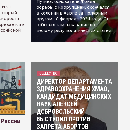
Путина, основатель Фонда
 СИЗО
борьбы с коррупцией, скончался
 который
в колонии в Харпе за Полярным
скорости
кругом 16 февраля 2024 года. Он
зревается в
отбывал там наказание по
оссийской
целому ряду политических статей
ОБЩЕСТВО
ДИРЕКТОР ДЕПАРТАМЕНТА
ЗДРАВООХРАНЕНИЯ ХМАО,
КАНДИДАТ МЕДИЦИНСКИХ
НАУК АЛЕКСЕЙ
ДОБРОВОЛЬСКИЙ
ВЫСТУПИЛ ПРОТИВ
 России
ЗАПРЕТА АБОРТОВ