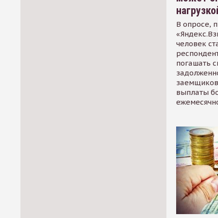
нагрузко
В опросе, 
«Яндекс.Вз
человек ст
респондент
погашать 
задолженно
заемщиков
выплаты б
ежемесячн