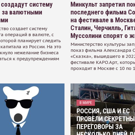
 создадут систему
Минкульт запретил по
я за валютными
последнего фильма С
ями
на фестивале в Москве
Сталин, Черчилль, Гит
тво создает систему
а операций в валюте, с
Муссолини спорят о ж
оторой планирует следить
Министерство культуры зап
капитала из России. На это
показ фильма Александра 
кнуло нежелание бизнеса
«Сказка», вышедшего в 2022
аться к предупреждениям
фестивале КАРО.Арт, котор
проходит в Москве с 10 по 
В МИРЕ
РОССИЯ, США И ЕС
ПРОВЕЛИ СЕКРЕТНЫ
ПЕРЕГОВОРЫ ЗА
НЕСКОЛЬКО ДНЕЙ Д