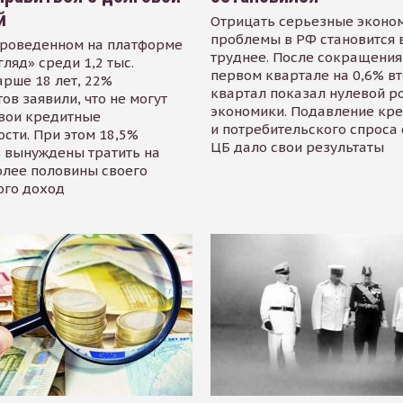
й
Отрицать серьезные эконо
проблемы в РФ становится 
проведенном на платформе
труднее. После сокращения
гляд» среди 1,2 тыс.
первом квартале на 0,6% в
арше 18 лет, 22%
квартал показал нулевой р
ов заявили, что не могут
экономики. Подавление кр
свои кредитные
и потребительского спроса
сти. При этом 18,5%
ЦБ дало свои результаты
 вынуждены тратить на
олее половины своего
ого доход