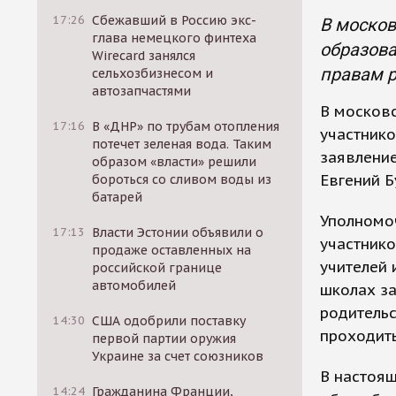
17:26
Сбежавший в Россию экс-
В москов
глава немецкого финтеха
образова
Wirecard занялся
правам р
сельхозбизнесом и
автозапчастями
В москов
17:16
В «ДНР» по трубам отопления
участнико
потечет зеленая вода. Таким
заявлени
образом «власти» решили
Евгений Б
бороться со сливом воды из
батарей
Уполномо
17:13
Власти Эстонии объявили о
участнико
продаже оставленных на
учителей 
российской границе
автомобилей
школах за
родительс
14:30
США одобрили поставку
проходить
первой партии оружия
Украине за счет союзников
В настоя
14:24
Гражданина Франции,