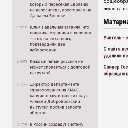
общеобра
который пересекал Евразию
лишь в ш
на велосипеде, арестовали на
Дальнем Востоке
Матери
14:16
Юлия Навальная заявила, что
политика отравили в колонии
Учитель - 
— это, по ее словам,
подтвердили две
С сайта п
лаборатории
удалили в
14:09
Каждый пятый россиян не
Спикер Гос
может справиться с долговой
нагрузкой
образцам 
15:33
Директор департамента
здравоохранения ХМАО,
кандидат медицинских наук
Алексей Добровольский
выступил против запрета
абортов
20:58
В России создадут систему