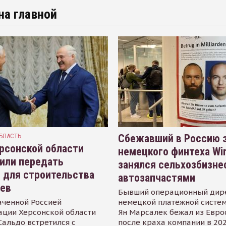
на главной
БЛАСТЬ
Сбежавший в Россию э
рсонской области
немецкого финтеха Wi
или передать
занялся сельхозбизне
 для строительства
автозапчастями
иев
Бывший операционный дир
аченной Россией
немецкой платёжной систем
ации Херсонской области
Ян Марсалек бежал из Евр
альдо встретился с
после краха компании в 202