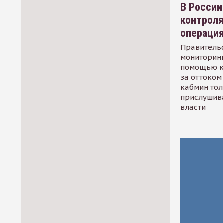
В России
контрол
операци
Правительс
мониторинг
помощью к
за оттоком 
кабмин тол
прислушив
власти