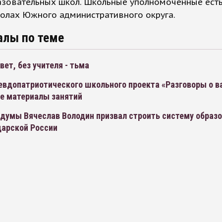
зовательных школ. Школьные уполномоченные есть
колах Южного административного округа.
алы по теме
свет, без учителя - тьма
севдопатриотического школьного проекта «Разговоры о 
се материалы занятий
думы Вячеслав Володин призвал строить систему образо
царской России