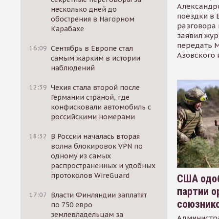
Александр
несколько дней до
поездки в 
обострения в Нагорном
разговора 
Карабахе
заявил жур
передать М
16:09
Сентябрь в Европе стал
Азовского 
самым жарким в истории
наблюдений
12:39
Чехия стала второй после
Германии страной, где
конфисковали автомобиль с
российскими номерами
18:32
В России началась вторая
волна блокировок VPN по
одному из самых
распространенных и удобных
протоколов WireGuard
США одоб
партии о
17:07
Власти Финляндии заплатят
союзник
по 750 евро
землевладельцам за
Администр