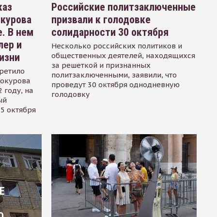
каз
Российские политзаключенные
окурова
призвали к голодовке
. В нем
солидарности 30 октября
лер и
Несколько российских политиков и
общественных деятелей, находящихся
изни
за решеткой и признанных
ретило
политзаключенными, заявили, что
Сокурова
проведут 30 октября однодневную
 году, на
голодовку
ый
15 октября
Е
О