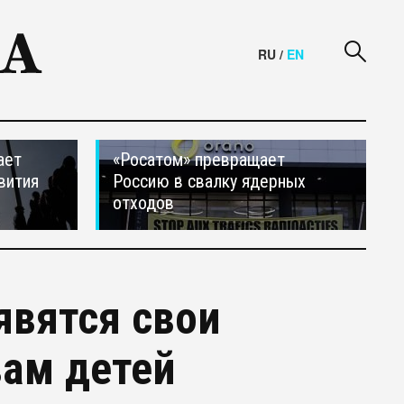
RU
/
EN
ает
«Росатом» превращает
вития
Россию в свалку ядерных
отходов
явятся свои
вам детей