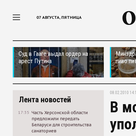
07 АВГУСТА, ПЯТНИЦА
Суд в Гааге выдал ордер на
Минздра
арест Путина
пиво пи
08.02.2010 14:
Лента новостей
В м
17:35
Часть Херсонской области
упо
предложили передать
Беларуси для строительства
санаториев