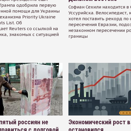
Трампа одобрила первую
Софиан Сехили находится в
енной помощи для Украины
Уссурийска. Велосипедист,
еханизма Priority Ukraine
хотел поставить рекорд по 
s List. Об
пересечения Евразии, подо
ает Reuters со ссылкой на
незаконном пересечении р
ика, знакомых с ситуацией
границы
пятый россиян не
Экономический рост в
равиться с долговой
остановился