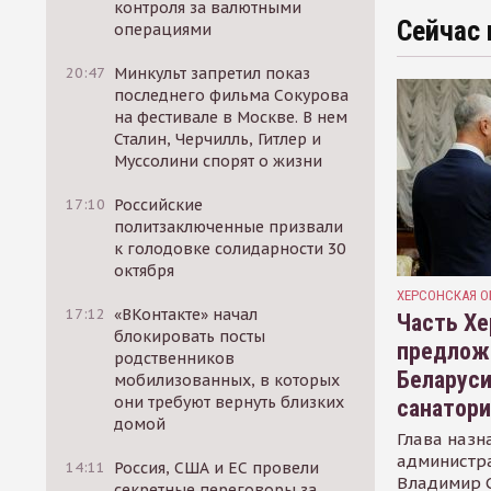
контроля за валютными
Сейчас 
операциями
20:47
Минкульт запретил показ
последнего фильма Сокурова
на фестивале в Москве. В нем
Сталин, Черчилль, Гитлер и
Муссолини спорят о жизни
17:10
Российские
политзаключенные призвали
к голодовке солидарности 30
октября
ХЕРСОНСКАЯ О
17:12
«ВКонтакте» начал
Часть Хе
блокировать посты
предлож
родственников
Беларуси
мобилизованных, в которых
они требуют вернуть близких
санатор
домой
Глава назн
администр
14:11
Россия, США и ЕС провели
Владимир С
секретные переговоры за