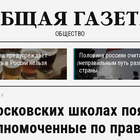
ОБЩЕСТВО
в предупреждает -
Половина россиян счит
ть в России нельзя
неправильным путь раз
страны
14
осковских школах по
лномоченные по пра