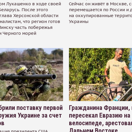
ом Лукашенко в ходе своей
Сейчас он живёт в Москве, 
Беларусь. После этого
перемещается по России и 
глава Херсонской области
на оккупированные террит
налистам, что регион готов
Украины
инску часть побережья
и Черного морей
рили поставку первой
Гражданина Франции,
ружия Украине за счет
пересекал Евразию на
ов
велосипеде, арестова
Дальнем Востоке
ация президента США