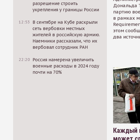
разрешение строить
Дональда 
укрепления у границы России
партию во
в рамках м
12:53
В сентябре на Кубе раскрыли
Requirement
сеть вербовки местных
этом сообщ
жителей в российскую армию.
два источн
Наемники рассказали, что их
вербовал сотрудник РАН
22:20
Россия намерена увеличить
военные расходы в 2024 году
почти на 70%
Каждый 
может сп