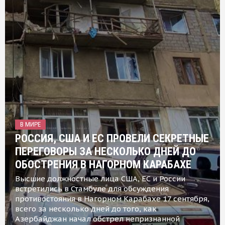
В МИРЕ
РОССИЯ, США И ЕС ПРОВЕЛИ СЕКРЕТНЫЕ
ПЕРЕГОВОРЫ ЗА НЕСКОЛЬКО ДНЕЙ ДО
ОБОСТРЕНИЯ В НАГОРНОМ КАРАБАХЕ
Высшие должностные лица США, ЕС и России
встретились в Стамбуле для обсуждения
противостояния в Нагорном Карабахе 17 сентября,
всего за несколько дней до того, как
Азербайджан начал обстрел непризнанной