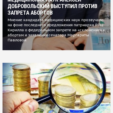
ДОБРОВОЛЬСКИЙ ВЫСТУПИЛ ПРОТИВ
ЗАПРЕТА АБОРТОВ
Мнение кандидата медицинских наук прозвучало
на фоне последнего предложения патриарха РПЦ
Кирилла о федеральном запрете на «склонение» к
абортам и заявления сенатора Маргариты
Павловой