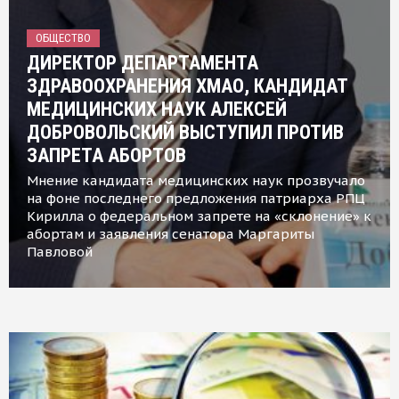
ОБЩЕСТВО
ДИРЕКТОР ДЕПАРТАМЕНТА
ЗДРАВООХРАНЕНИЯ ХМАО, КАНДИДАТ
МЕДИЦИНСКИХ НАУК АЛЕКСЕЙ
ДОБРОВОЛЬСКИЙ ВЫСТУПИЛ ПРОТИВ
ЗАПРЕТА АБОРТОВ
Мнение кандидата медицинских наук прозвучало
на фоне последнего предложения патриарха РПЦ
Кирилла о федеральном запрете на «склонение» к
абортам и заявления сенатора Маргариты
Павловой