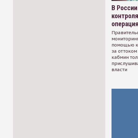
В России
контрол
операци
Правительс
мониторинг
помощью к
за оттоком 
кабмин тол
прислушив
власти