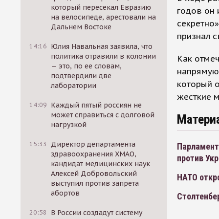
который пересекал Евразию
годов он
на велосипеде, арестовали на
секретно»
Дальнем Востоке
признал с
14:16
Юлия Навальная заявила, что
политика отравили в колонии
Как отмеч
— это, по ее словам,
напрямую 
подтвердили две
который о
лаборатории
жесткие 
14:09
Каждый пятый россиян не
может справиться с долговой
Матери
нагрузкой
15:33
Директор департамента
Парламент
здравоохранения ХМАО,
против Ук
кандидат медицинских наук
Алексей Добровольский
НАТО откро
выступил против запрета
абортов
Столтенбе
20:58
В России создадут систему