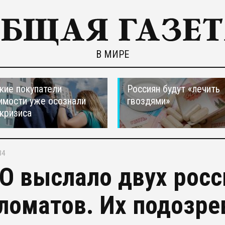
В МИРЕ
кие покупатели
Россиян будут «лечить
мости уже осознали
гвоздями»
 кризиса
34
О выслало двух росс
ломатов. Их подозр