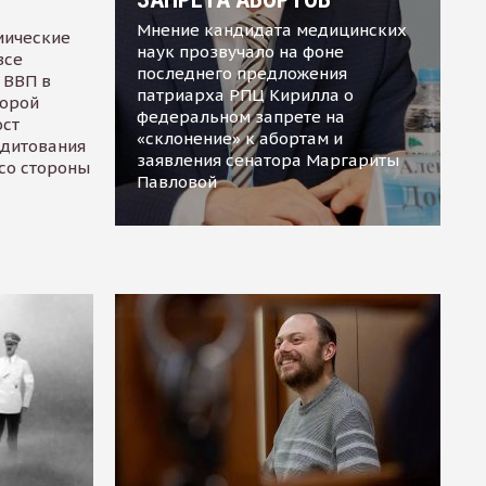
Мнение кандидата медицинских
мические
наук прозвучало на фоне
все
последнего предложения
 ВВП в
патриарха РПЦ Кирилла о
торой
федеральном запрете на
ост
«склонение» к абортам и
едитования
заявления сенатора Маргариты
 со стороны
Павловой