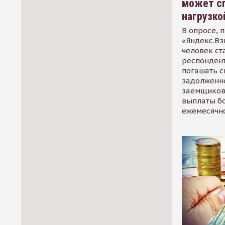
может сп
нагрузко
В опросе, 
«Яндекс.Вз
человек ст
респондент
погашать 
задолженно
заемщиков
выплаты б
ежемесячн