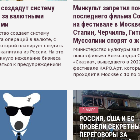
 создадут систему
Минкульт запретил по
я за валютными
последнего фильма С
ями
на фестивале в Москве
Сталин, Черчилль, Гит
тво создает систему
а операций в валюте, с
Муссолини спорят о ж
оторой планирует следить
Министерство культуры зап
капитала из России. На это
показ фильма Александра 
кнуло нежелание бизнеса
«Сказка», вышедшего в 2022
аться к предупреждениям
фестивале КАРО.Арт, котор
проходит в Москве с 10 по 
В МИРЕ
РОССИЯ, США И ЕС
ПРОВЕЛИ СЕКРЕТНЫ
ПЕРЕГОВОРЫ ЗА