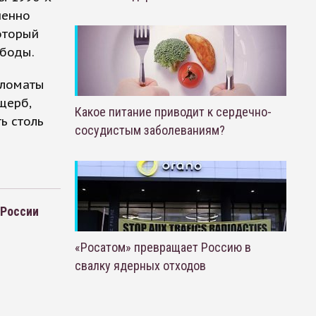
шенно
оторый
ободы.
пломаты
щерб,
Какое питание приводит к сердечно-
ь столь
сосудистым заболеваниям?
 России
«Росатом» превращает Россию в
свалку ядерных отходов