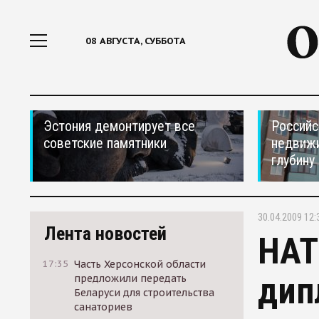
08 АВГУСТА, СУББОТА
Эстония демонтирует все
Российс
советские памятники
недвижи
глубину
30.04.2009 12:
Лента новостей
НАТ
17:35
Часть Херсонской области
дип
предложили передать
Беларуси для строительства
санаториев