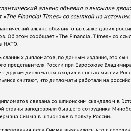
лантический альянс объявил о высылке двоих
 «The Financial Times» со ссылкой на источник
антический альянс объявил о высылке двоих росси
в. Об этом сообщает «The Financial Times» со ссы
в НАТО.
ысланных дипломатов, по данным издания, это сын
ого представителя России при Евросоюзе Владимир
 с другим дипломатом входил в состав миссии Росс
льянсе считают, что дипломаты работали на россий
ипломатов связана со шпионским скандалом в Эст
той страны заподозрили бывшего сотрудника Миноб
ермана Симма в шпионаже в пользу России.
сследования дела Симма выяснилось, что с середин