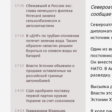
17:26
Сбежавший в Россию экс-
Североат
глава немецкого финтеха
сообщает
Wirecard занялся
сельхозбизнесом и
Североатл
автозапчастями
дипломато
17:16
В «ДНР» по трубам отопления
источник 
потечет зеленая вода. Таким
образом «власти» решили
Один из в
бороться со сливом воды из
постоянн
батарей
Он вместе
17:13
Власти Эстонии объявили о
НАТО. В А
продаже оставленных на
разведку.
российской границе
автомобилей
Высылка д
14:30
США одобрили поставку
Власти э
первой партии оружия
Эстонии Х
Украине за счет союзников
В ходе ра
14:24
Гражданина Франции,