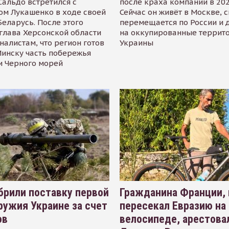
альдо встретился с
после краха компании в 202
ом Лукашенко в ходе своей
Сейчас он живёт в Москве, 
Беларусь. После этого
перемещается по России и 
глава Херсонской области
на оккупированные террит
налистам, что регион готов
Украины
инску часть побережья
и Черного морей
рили поставку первой
Гражданина Франции,
ружия Украине за счет
пересекал Евразию на
ов
велосипеде, арестова