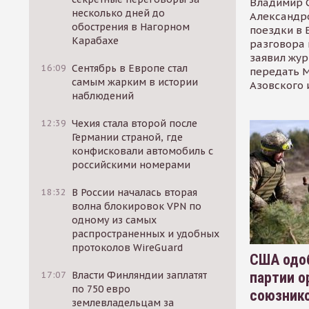
Владимир С
несколько дней до
Александр
обострения в Нагорном
поездки в 
Карабахе
разговора 
заявил жур
16:09
Сентябрь в Европе стал
передать М
самым жарким в истории
Азовского 
наблюдений
12:39
Чехия стала второй после
Германии страной, где
конфисковали автомобиль с
российскими номерами
18:32
В России началась вторая
волна блокировок VPN по
одному из самых
распространенных и удобных
протоколов WireGuard
США одоб
партии о
17:07
Власти Финляндии заплатят
по 750 евро
союзник
землевладельцам за