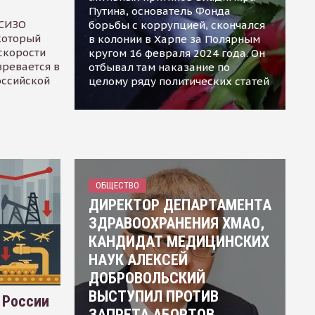
Путина, основатель Фонда
 СИЗО
борьбы с коррупцией, скончался
 который
в колонии в Харпе за Полярным
скорости
кругом 16 февраля 2024 года. Он
зревается в
отбывал там наказание по
оссийской
целому ряду политических статей
ОБЩЕСТВО
ДИРЕКТОР ДЕПАРТАМЕНТА
ЗДРАВООХРАНЕНИЯ ХМАО,
КАНДИДАТ МЕДИЦИНСКИХ
НАУК АЛЕКСЕЙ
ДОБРОВОЛЬСКИЙ
ВЫСТУПИЛ ПРОТИВ
 России
ЗАПРЕТА АБОРТОВ