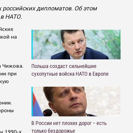
 российских дипломатов. Об этом
 в НАТО.
йских
лкой на
а Чижова.
Польша создаст сильнейшие
ии при
сухопутные войска НАТО в Европе
скую
онии.
ороны
В России нет плохих дорог – есть
только бездорожье
ы 1990-х