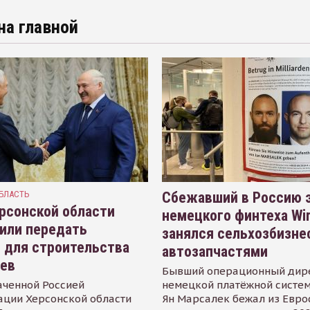
на главной
БЛАСТЬ
Сбежавший в Россию э
рсонской области
немецкого финтеха Wi
или передать
занялся сельхозбизне
 для строительства
автозапчастями
иев
Бывший операционный дир
аченной Россией
немецкой платёжной систем
ации Херсонской области
Ян Марсалек бежал из Евр