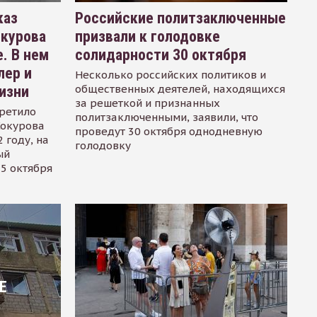
каз
Российские политзаключенные
окурова
призвали к голодовке
. В нем
солидарности 30 октября
лер и
Несколько российских политиков и
общественных деятелей, находящихся
изни
за решеткой и признанных
ретило
политзаключенными, заявили, что
Сокурова
проведут 30 октября однодневную
 году, на
голодовку
ый
15 октября
Е