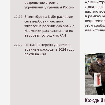
Администр
разрешение строить
Дональда 
укрепления у границы России
партию во
в рамках м
12:53
В сентябре на Кубе раскрыли
Requirement
сеть вербовки местных
этом сообщ
жителей в российскую армию.
два источн
Наемники рассказали, что их
вербовал сотрудник РАН
22:20
Россия намерена увеличить
военные расходы в 2024 году
почти на 70%
Каждый 