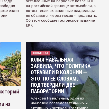
0 году.
оставленные на парковке возле КПП
свободно
на российской границе автомобили, а
даже ездит
потом - если их законные владельцы
ории
не объявятся через месяц - продавать.
Об этом сообщает эстонское издание
ERR
ПОЛИТИКА
ЮЛИЯ НАВАЛЬНАЯ
ЗАЯВИЛА, ЧТО ПОЛИТИКА
ОТРАВИЛИ В КОЛОНИИ —
ЭТО, ПО ЕЕ СЛОВАМ,
ПОДТВЕРДИЛИ ДВЕ
ЛАБОРАТОРИИ
 который
Алексей Навальный, один из
наиболее последовательных и
ли на
активных критиков Владимира