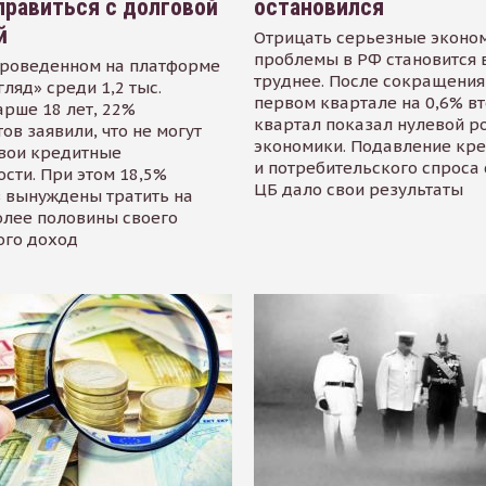
равиться с долговой
остановился
й
Отрицать серьезные эконо
проблемы в РФ становится 
проведенном на платформе
труднее. После сокращения
гляд» среди 1,2 тыс.
первом квартале на 0,6% в
арше 18 лет, 22%
квартал показал нулевой р
ов заявили, что не могут
экономики. Подавление кр
свои кредитные
и потребительского спроса
сти. При этом 18,5%
ЦБ дало свои результаты
 вынуждены тратить на
олее половины своего
ого доход