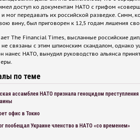
 имел доступ ко документам НАТО с грифом «совер
 и мог передавать их российской разведке. Симм, к
вою вину, был приговорен к 12,5 годам лишения св
ает The Financial Times, высланные российские ди
не связаны с этим шпионским скандалом, однако у
н нанес НАТО, вынудил руководство альянса принят
меры.
алы по теме
ская ассамблея НАТО признала геноцидом преступления
раины
ет офис в Токио
рг пообещал Украине членство в НАТО «со временем»