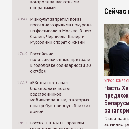
контроля за валютными
операциями
Сейчас 
20:47
Минкульт запретил показ
последнего фильма Сокурова
на фестивале в Москве. В нем
Сталин, Черчилль, Гитлер и
Муссолини спорят о жизни
17:10
Российские
политзаключенные призвали
к голодовке солидарности 30
октября
ХЕРСОНСКАЯ О
17:12
«ВКонтакте» начал
Часть Хе
блокировать посты
родственников
предлож
мобилизованных, в которых
Беларуси
они требуют вернуть близких
санатор
домой
Глава назн
14:11
Россия, США и ЕС провели
администр
секретные переговоры за