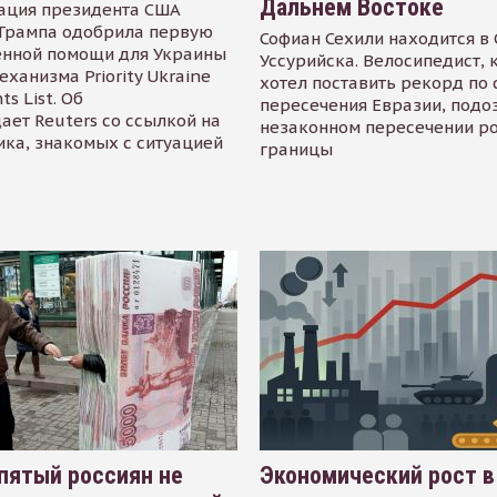
Дальнем Востоке
ация президента США
Трампа одобрила первую
Софиан Сехили находится в
енной помощи для Украины
Уссурийска. Велосипедист,
еханизма Priority Ukraine
хотел поставить рекорд по 
s List. Об
пересечения Евразии, подо
ает Reuters со ссылкой на
незаконном пересечении р
ика, знакомых с ситуацией
границы
пятый россиян не
Экономический рост в