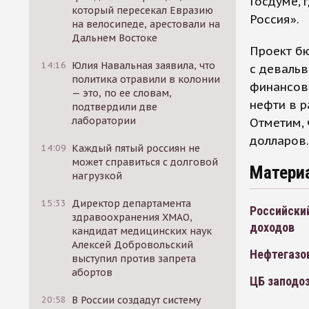
Госдуме,
который пересекал Евразию
Россия».
на велосипеде, арестовали на
Дальнем Востоке
Проект бю
14:16
Юлия Навальная заявила, что
с девальв
политика отравили в колонии
финансово
— это, по ее словам,
нефти в р
подтвердили две
лаборатории
Отметим, 
долларов.
14:09
Каждый пятый россиян не
может справиться с долговой
Матери
нагрузкой
15:33
Директор департамента
Российски
здравоохранения ХМАО,
доходов
кандидат медицинских наук
Алексей Добровольский
Нефтегазо
выступил против запрета
абортов
ЦБ заподо
20:58
В России создадут систему