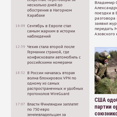
Владимир С
несколько дней до
Александр
обострения в Нагорном
поездки в 
Карабахе
разговора 
заявил жур
16:09
Сентябрь в Европе стал
передать М
самым жарким в истории
Азовского 
наблюдений
12:39
Чехия стала второй после
Германии страной, где
конфисковали автомобиль с
российскими номерами
18:32
В России началась вторая
волна блокировок VPN по
одному из самых
распространенных и удобных
протоколов WireGuard
США одоб
17:07
Власти Финляндии заплатят
партии о
по 750 евро
союзник
землевладельцам за