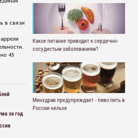
«Единая
ь в связи
барреля
Какое питание приводит к сердечно-
ельности.
сосудистым заболеваниям?
рно 45
блей
Минздрав предупреждает - пиво пить в
России нельзя
ма за год
ссии