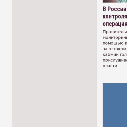
В России
контрол
операци
Правительс
мониторинг
помощью к
за оттоком 
кабмин тол
прислушив
власти