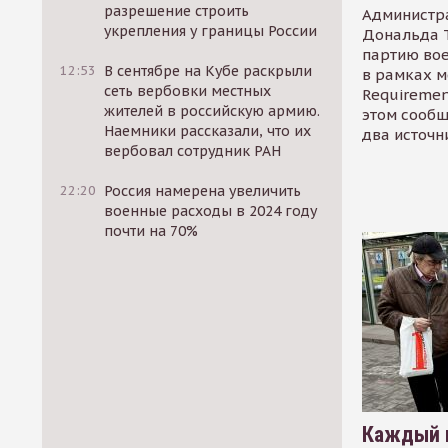
разрешение строить
Администр
укрепления у границы России
Дональда 
партию во
12:53
В сентябре на Кубе раскрыли
в рамках м
сеть вербовки местных
Requirement
жителей в российскую армию.
этом сообщ
Наемники рассказали, что их
два источн
вербовал сотрудник РАН
22:20
Россия намерена увеличить
военные расходы в 2024 году
почти на 70%
Каждый 