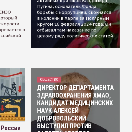
активных критиков Владимира
Путина, основатель Фонда
 СИЗО
борьбы с коррупцией, скончался
 который
в колонии в Харпе за Полярным
скорости
кругом 16 февраля 2024 года. Он
зревается в
отбывал там наказание по
оссийской
целому ряду политических статей
ОБЩЕСТВО
ДИРЕКТОР ДЕПАРТАМЕНТА
ЗДРАВООХРАНЕНИЯ ХМАО,
КАНДИДАТ МЕДИЦИНСКИХ
НАУК АЛЕКСЕЙ
ДОБРОВОЛЬСКИЙ
ВЫСТУПИЛ ПРОТИВ
 России