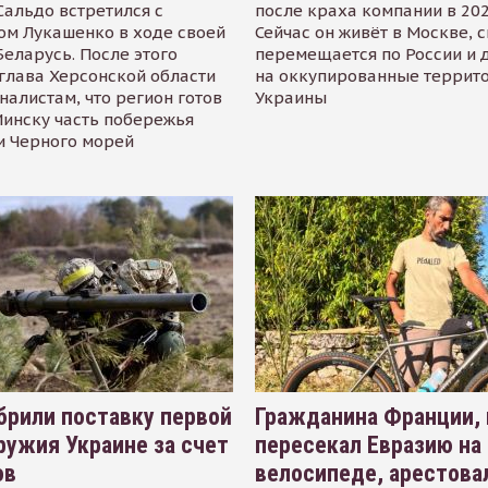
альдо встретился с
после краха компании в 202
ом Лукашенко в ходе своей
Сейчас он живёт в Москве, 
Беларусь. После этого
перемещается по России и 
глава Херсонской области
на оккупированные террит
налистам, что регион готов
Украины
инску часть побережья
и Черного морей
рили поставку первой
Гражданина Франции,
ружия Украине за счет
пересекал Евразию на
ов
велосипеде, арестова