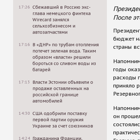
17:26
Сбежавший в Россию экс-
Президен
глава немецкого финтеха
После эт
Wirecard занялся
сельхозбизнесом и
Президен
автозапчастями
бюджет на
17:16
В «ДНР» по трубам отопления
страны вс
потечет зеленая вода. Таким
образом «власти» решили
Напомним
бороться со сливом воды из
годы оказ
батарей
расходы 
17:13
Власти Эстонии объявили о
приняло р
продаже оставленных на
Резервно
российской границе
автомобилей
Напомним,
14:30
США одобрили поставку
он прошел
первой партии оружия
состоялис
Украине за счет союзников
практичес
14:24
Гражданина Франции,