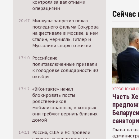
контроля за валютными
операциями
Сейчас 
20:47
Минкульт запретил показ
последнего фильма Сокурова
на фестивале в Москве. В нем
Сталин, Черчилль, Гитлер и
Муссолини спорят о жизни
17:10
Российские
политзаключенные призвали
к голодовке солидарности 30
октября
17:12
«ВКонтакте» начал
ХЕРСОНСКАЯ О
блокировать посты
Часть Хе
родственников
предлож
мобилизованных, в которых
Беларуси
они требуют вернуть близких
санатор
домой
Глава назн
14:11
Россия, США и ЕС провели
администр
секретные переговоры за