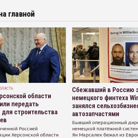
на главной
БЛАСТЬ
Сбежавший в Россию э
рсонской области
немецкого финтеха Wi
или передать
занялся сельхозбизне
 для строительства
автозапчастями
иев
Бывший операционный дир
аченной Россией
немецкой платёжной систем
ации Херсонской области
Ян Марсалек бежал из Евр