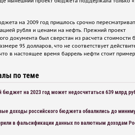
 где нынешний проект бюджета поддержала только 
джета на 2009 год пришлось срочно пересматриват
ацией рубля и ценами на нефть. Прежний проект
го документа был сверстан из расчета стоимости 
азмере 95 долларов, что не соответствует действит
что в настоящее время баррель нефти стоит приме
алы по теме
й бюджет на 2023 год может недосчитаться 639 млрд ру
вые доходы российского бюджета обвалились до миниму
зрили в фальсификации данных по валютным доходам Ро