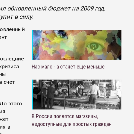
л обновленный бюджет на 2009 год.
пит в силу.
новленный
ент
последние
кризиса
Нас мало - а станет еще меньше
аны
а счет
До этого
ия
В России появятся магазины,
джет
недоступные для простых граждан
ия в