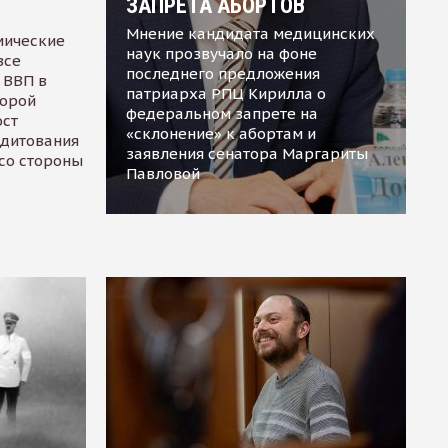
ЗАПРЕТА АБОРТОВ
Мнение кандидата медицинских
мические
наук прозвучало на фоне
все
последнего предложения
 ВВП в
патриарха РПЦ Кирилла о
торой
федеральном запрете на
ост
«склонение» к абортам и
едитования
заявления сенатора Маргариты
 со стороны
Павловой