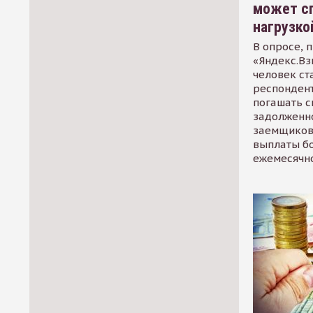
может сп
нагрузко
В опросе, 
«Яндекс.Вз
человек ст
респондент
погашать 
задолженно
заемщиков
выплаты б
ежемесячн