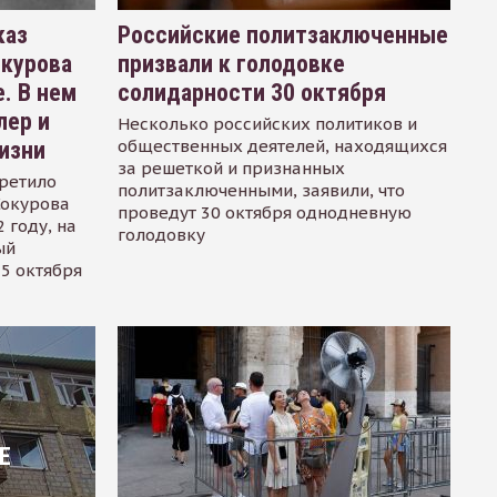
каз
Российские политзаключенные
окурова
призвали к голодовке
. В нем
солидарности 30 октября
лер и
Несколько российских политиков и
общественных деятелей, находящихся
изни
за решеткой и признанных
ретило
политзаключенными, заявили, что
Сокурова
проведут 30 октября однодневную
 году, на
голодовку
ый
15 октября
Е