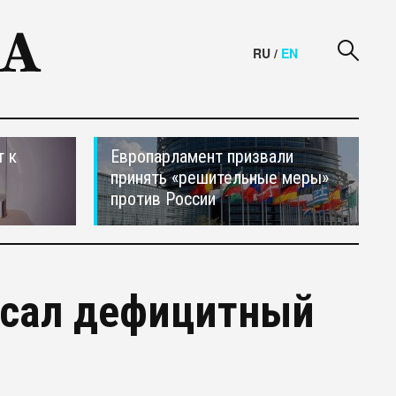
RU
/
EN
т к
Европарламент призвали
принять «решительные меры»
против России
исал дефицитный