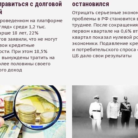
равиться с долговой
остановился
й
Отрицать серьезные эконо
проблемы в РФ становится 
проведенном на платформе
труднее. После сокращения
гляд» среди 1,2 тыс.
первом квартале на 0,6% в
арше 18 лет, 22%
квартал показал нулевой р
ов заявили, что не могут
экономики. Подавление кр
свои кредитные
и потребительского спроса
сти. При этом 18,5%
ЦБ дало свои результаты
 вынуждены тратить на
олее половины своего
ого доход