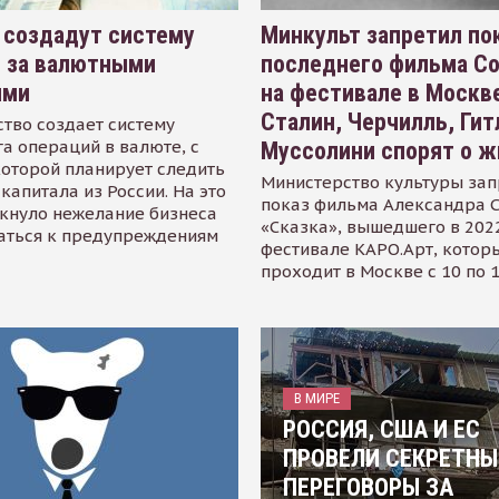
 создадут систему
Минкульт запретил по
я за валютными
последнего фильма С
ями
на фестивале в Москве
Сталин, Черчилль, Гит
тво создает систему
а операций в валюте, с
Муссолини спорят о ж
оторой планирует следить
Министерство культуры зап
капитала из России. На это
показ фильма Александра 
кнуло нежелание бизнеса
«Сказка», вышедшего в 2022
аться к предупреждениям
фестивале КАРО.Арт, котор
проходит в Москве с 10 по 
В МИРЕ
РОССИЯ, США И ЕС
ПРОВЕЛИ СЕКРЕТНЫ
ПЕРЕГОВОРЫ ЗА