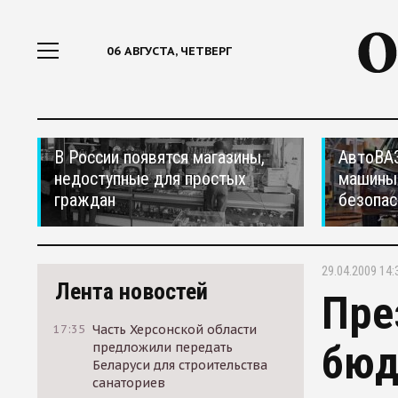
06 АВГУСТА, ЧЕТВЕРГ
В России появятся магазины,
АвтоВАЗ
недоступные для простых
машины
граждан
безопас
29.04.2009 14:
Лента новостей
Пре
17:35
Часть Херсонской области
бюд
предложили передать
Беларуси для строительства
санаториев