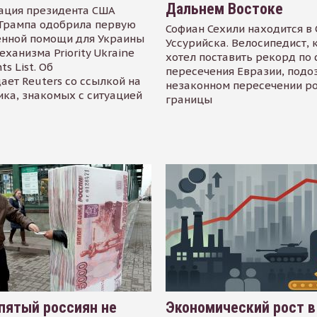
Дальнем Востоке
ация президента США
Трампа одобрила первую
Софиан Сехили находится в
енной помощи для Украины
Уссурийска. Велосипедист,
еханизма Priority Ukraine
хотел поставить рекорд по 
s List. Об
пересечения Евразии, подо
ает Reuters со ссылкой на
незаконном пересечении р
ика, знакомых с ситуацией
границы
пятый россиян не
Экономический рост в