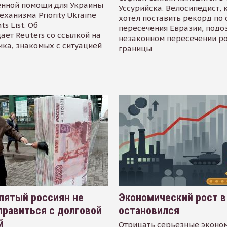
енной помощи для Украины
Уссурийска. Велосипедист,
еханизма Priority Ukraine
хотел поставить рекорд по 
s List. Об
пересечения Евразии, подо
ает Reuters со ссылкой на
незаконном пересечении р
ика, знакомых с ситуацией
границы
пятый россиян не
Экономический рост в
равиться с долговой
остановился
й
Отрицать серьезные эконо