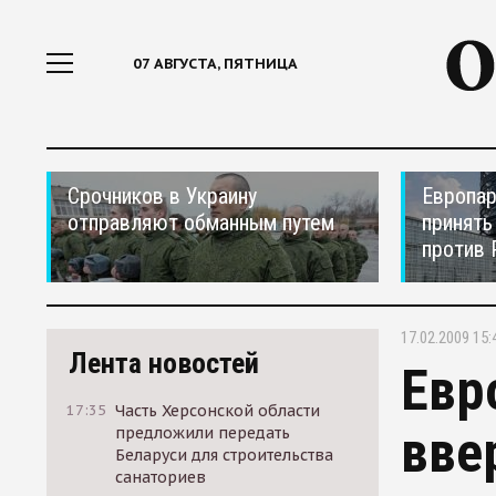
07 АВГУСТА, ПЯТНИЦА
Срочников в Украину
Европар
отправляют обманным путем
принять
против 
17.02.2009 15:
Лента новостей
Евр
17:35
Часть Херсонской области
вве
предложили передать
Беларуси для строительства
санаториев