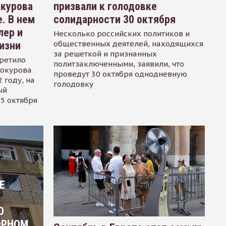
окурова
призвали к голодовке
. В нем
солидарности 30 октября
лер и
Несколько российских политиков и
общественных деятелей, находящихся
изни
за решеткой и признанных
ретило
политзаключенными, заявили, что
Сокурова
проведут 30 октября однодневную
 году, на
голодовку
ый
15 октября
Е
О
ОРНОМ