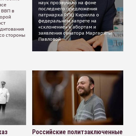
наук прозвучало на фоне
все
последнего предложения
 ВВП в
патриарха РПЦ Кирилла о
торой
федеральном запрете на
ост
«склонение» к абортам и
едитования
заявления сенатора Маргариты
 со стороны
Павловой
каз
Российские политзаключенные