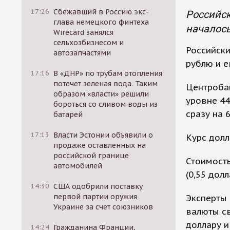
17:26
Сбежавший в Россию экс-
Российск
глава немецкого финтеха
началось
Wirecard занялся
сельхозбизнесом и
Российск
автозапчастями
рублю и е
17:16
В «ДНР» по трубам отопления
потечет зеленая вода. Таким
Центробан
образом «власти» решили
уровне 44
бороться со сливом воды из
сразу на 
батарей
17:13
Власти Эстонии объявили о
Курс долл
продаже оставленных на
российской границе
Стоимост
автомобилей
(0,55 долл
14:30
США одобрили поставку
первой партии оружия
Эксперты 
Украине за счет союзников
валюты св
доллару и
14:24
Гражданина Франции,