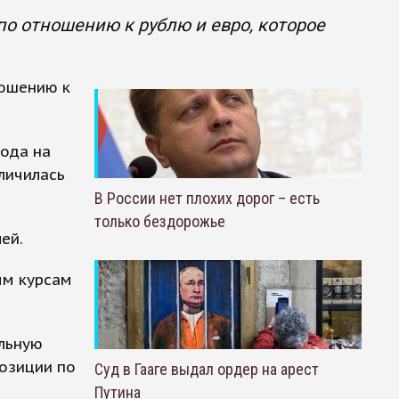
о отношению к рублю и евро, которое
ношению к
года на
личилась
В России нет плохих дорог – есть
только бездорожье
ей.
ым курсам
альную
позиции по
Суд в Гааге выдал ордер на арест
Путина