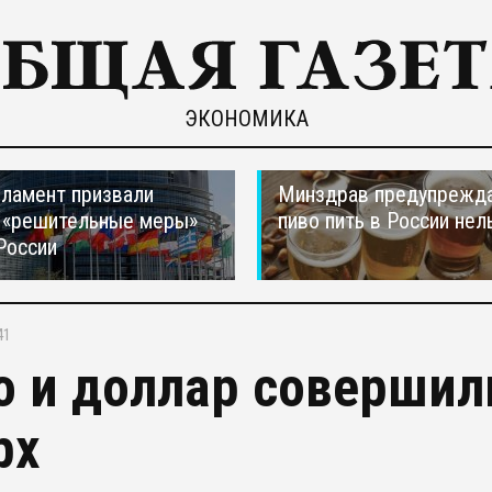
ЭКОНОМИКА
ламент призвали
Минздрав предупрежда
 «решительные меры»
пиво пить в России нел
России
41
о и доллар совершил
рх