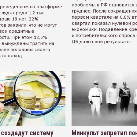
проблемы в РФ становится 
проведенном на платформе
труднее. После сокращения
гляд» среди 1,2 тыс.
первом квартале на 0,6% в
арше 18 лет, 22%
квартал показал нулевой р
ов заявили, что не могут
экономики. Подавление кр
свои кредитные
и потребительского спроса
сти. При этом 18,5%
ЦБ дало свои результаты
 вынуждены тратить на
олее половины своего
ого доход
 создадут систему
Минкульт запретил по