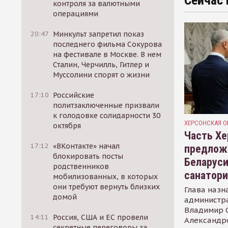
Сейчас 
контроля за валютными
операциями
20:47
Минкульт запретил показ
последнего фильма Сокурова
на фестивале в Москве. В нем
Сталин, Черчилль, Гитлер и
Муссолини спорят о жизни
17:10
Российские
политзаключенные призвали
к голодовке солидарности 30
ХЕРСОНСКАЯ О
октября
Часть Хе
17:12
«ВКонтакте» начал
предлож
блокировать посты
Беларуси
родственников
санатор
мобилизованных, в которых
они требуют вернуть близких
Глава назн
домой
администр
Владимир С
14:11
Россия, США и ЕС провели
Александр
секретные переговоры за