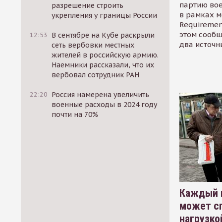
партию во
разрешение строить
в рамках м
укрепления у границы России
Requirement
этом сообщ
12:53
В сентябре на Кубе раскрыли
два источн
сеть вербовки местных
жителей в российскую армию.
Наемники рассказали, что их
вербовал сотрудник РАН
22:20
Россия намерена увеличить
военные расходы в 2024 году
почти на 70%
Каждый 
может сп
нагрузко