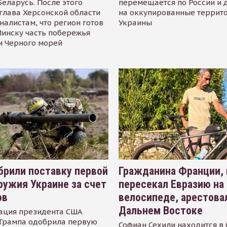
Беларусь. После этого
перемещается по России и 
глава Херсонской области
на оккупированные террит
налистам, что регион готов
Украины
инску часть побережья
и Черного морей
рили поставку первой
Гражданина Франции,
ружия Украине за счет
пересекал Евразию на
ов
велосипеде, арестова
Дальнем Востоке
ация президента США
Трампа одобрила первую
Софиан Сехили находится в