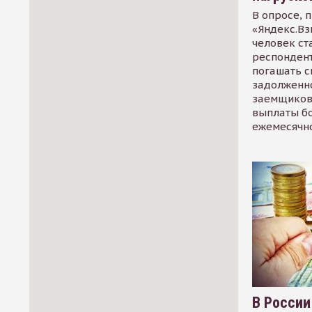
В опросе, 
«Яндекс.Вз
человек ст
респондент
погашать 
задолженно
заемщиков
выплаты б
ежемесячн
В России