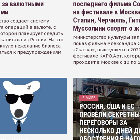
я за валютными
последнего фильма С
ями
на фестивале в Москве
Сталин, Черчилль, Гит
тво создает систему
а операций в валюте, с
Муссолини спорят о ж
оторой планирует следить
Министерство культуры зап
капитала из России. На это
показ фильма Александра 
кнуло нежелание бизнеса
«Сказка», вышедшего в 2022
аться к предупреждениям
фестивале КАРО.Арт, котор
проходит в Москве с 10 по 
В МИРЕ
РОССИЯ, США И ЕС
ПРОВЕЛИ СЕКРЕТНЫ
ПЕРЕГОВОРЫ ЗА
НЕСКОЛЬКО ДНЕЙ Д
ОБОСТРЕНИЯ В НАГ