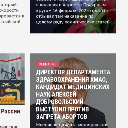
 который
в колонии в Харпе за Полярным
скорости
кругом 16 февраля 2024 года. Он
зревается в
отбывал там наказание по
оссийской
целому ряду политических статей
ОБЩЕСТВО
ДИРЕКТОР ДЕПАРТАМЕНТА
ЗДРАВООХРАНЕНИЯ ХМАО,
КАНДИДАТ МЕДИЦИНСКИХ
НАУК АЛЕКСЕЙ
ДОБРОВОЛЬСКИЙ
ВЫСТУПИЛ ПРОТИВ
 России
ЗАПРЕТА АБОРТОВ
Мнение кандидата медицинских
мические