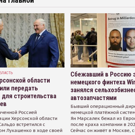
на главной
БЛАСТЬ
Сбежавший в Россию э
рсонской области
немецкого финтеха Wi
или передать
занялся сельхозбизне
 для строительства
автозапчастями
иев
Бывший операционный дир
аченной Россией
немецкой платёжной систем
ации Херсонской области
Ян Марсалек бежал из Евр
альдо встретился с
после краха компании в 202
ом Лукашенко в ходе своей
Сейчас он живёт в Москве, 