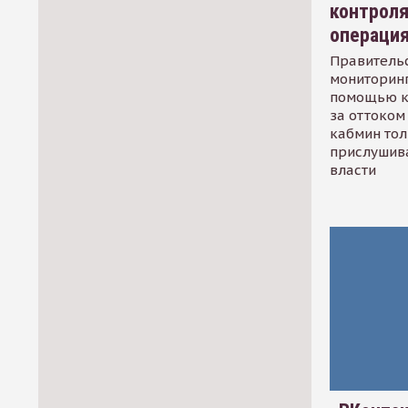
контрол
операци
Правительс
мониторинг
помощью к
за оттоком 
кабмин тол
прислушив
власти