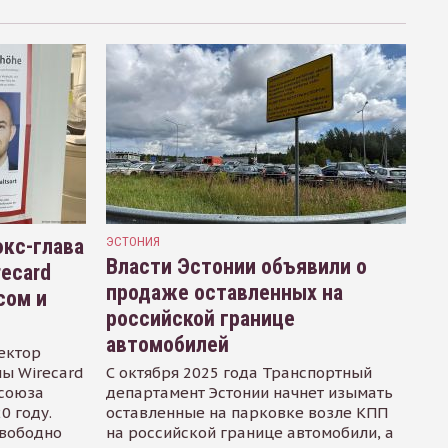
кс-глава
ЭСТОНИЯ
Власти Эстонии объявили о
recard
продаже оставленных на
сом и
российской границе
автомобилей
ектор
ы Wirecard
С октября 2025 года Транспортный
осоюза
департамент Эстонии начнет изымать
0 году.
оставленные на парковке возле КПП
свободно
на российской границе автомобили, а