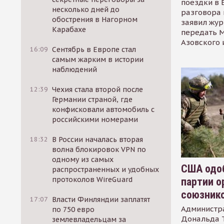
поездки в 
несколько дней до
разговора 
обострения в Нагорном
заявил жур
Карабахе
передать М
Азовского 
16:09
Сентябрь в Европе стал
самым жарким в истории
наблюдений
12:39
Чехия стала второй после
Германии страной, где
конфисковали автомобиль с
российскими номерами
18:32
В России началась вторая
волна блокировок VPN по
одному из самых
США одоб
распространенных и удобных
протоколов WireGuard
партии о
союзник
17:07
Власти Финляндии заплатят
Администр
по 750 евро
Дональда 
землевладельцам за