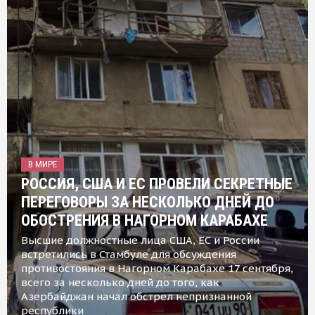
В МИРЕ
РОССИЯ, США И ЕС ПРОВЕЛИ СЕКРЕТНЫЕ
ПЕРЕГОВОРЫ ЗА НЕСКОЛЬКО ДНЕЙ ДО
ОБОСТРЕНИЯ В НАГОРНОМ КАРАБАХЕ
Высшие должностные лица США, ЕС и России
встретились в Стамбуле для обсуждения
противостояния в Нагорном Карабахе 17 сентября,
всего за несколько дней до того, как
Азербайджан начал обстрел непризнанной
республики