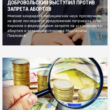
ДОБРОВОЛЬСКИЙ ВЫСТУПИЛ ПРОТИВ
ЗАПРЕТА АБОРТОВ
Мнение кандидата медицинских наук прозвучало
на фоне последнего предложения патриарха РПЦ
Кирилла о федеральном запрете на «склонение» к
абортам и заявления сенатора Маргариты
Павловой