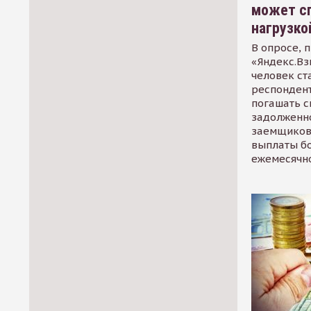
может сп
нагрузко
В опросе, 
«Яндекс.Вз
человек ст
респондент
погашать 
задолженно
заемщиков
выплаты б
ежемесячн