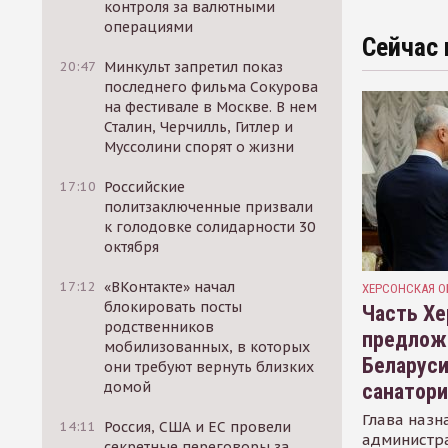
контроля за валютными
операциями
Сейчас 
20:47
Минкульт запретил показ
последнего фильма Сокурова
на фестивале в Москве. В нем
Сталин, Черчилль, Гитлер и
Муссолини спорят о жизни
17:10
Российские
политзаключенные призвали
к голодовке солидарности 30
октября
17:12
«ВКонтакте» начал
ХЕРСОНСКАЯ О
блокировать посты
Часть Хе
родственников
предлож
мобилизованных, в которых
Беларуси
они требуют вернуть близких
домой
санатор
Глава назн
14:11
Россия, США и ЕС провели
администр
секретные переговоры за