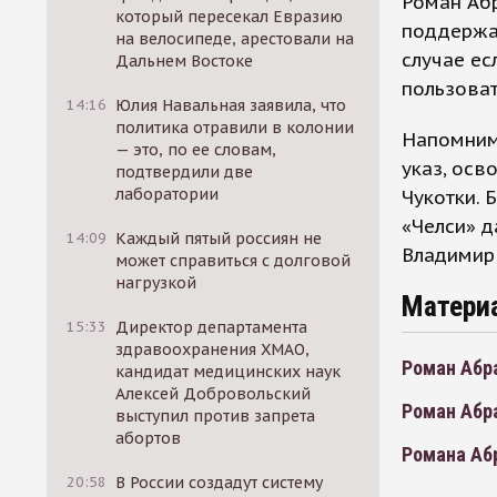
Роман Абр
который пересекал Евразию
поддержал
на велосипеде, арестовали на
случае ес
Дальнем Востоке
пользоват
14:16
Юлия Навальная заявила, что
политика отравили в колонии
Напомним
— это, по ее словам,
указ, ос
подтвердили две
лаборатории
Чукотки. 
«Челси» д
14:09
Каждый пятый россиян не
Владимир 
может справиться с долговой
нагрузкой
Матери
15:33
Директор департамента
здравоохранения ХМАО,
Роман Абр
кандидат медицинских наук
Алексей Добровольский
Роман Абр
выступил против запрета
абортов
Романа Аб
20:58
В России создадут систему