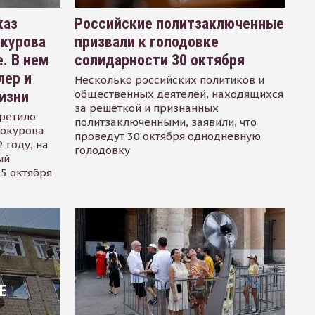
каз
Российские политзаключенные
окурова
призвали к голодовке
. В нем
солидарности 30 октября
лер и
Несколько российских политиков и
общественных деятелей, находящихся
изни
за решеткой и признанных
ретило
политзаключенными, заявили, что
Сокурова
проведут 30 октября однодневную
 году, на
голодовку
ый
15 октября
Е