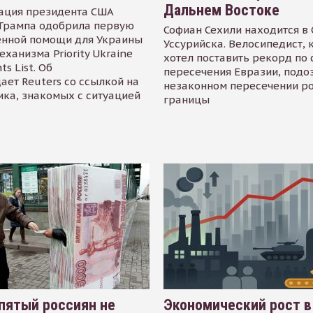
Дальнем Востоке
ация президента США
Трампа одобрила первую
Софиан Сехили находится в
енной помощи для Украины
Уссурийска. Велосипедист,
еханизма Priority Ukraine
хотел поставить рекорд по 
s List. Об
пересечения Евразии, подо
ает Reuters со ссылкой на
незаконном пересечении р
ика, знакомых с ситуацией
границы
пятый россиян не
Экономический рост в