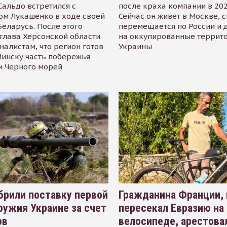
альдо встретился с
после краха компании в 202
ом Лукашенко в ходе своей
Сейчас он живёт в Москве, 
Беларусь. После этого
перемещается по России и 
глава Херсонской области
на оккупированные террит
налистам, что регион готов
Украины
инску часть побережья
и Черного морей
рили поставку первой
Гражданина Франции,
ружия Украине за счет
пересекал Евразию на
ов
велосипеде, арестова