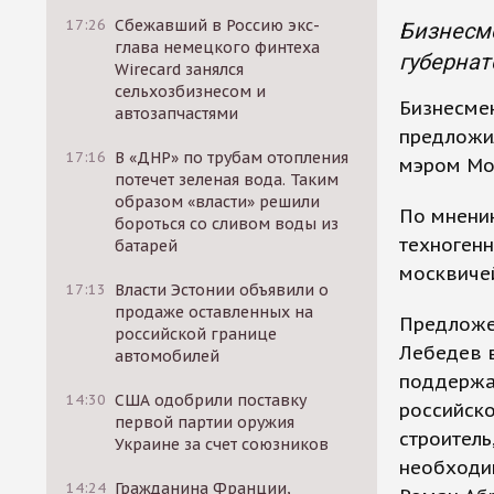
17:26
Сбежавший в Россию экс-
Бизнесм
глава немецкого финтеха
губерна
Wirecard занялся
сельхозбизнесом и
Бизнесме
автозапчастями
предложи
17:16
В «ДНР» по трубам отопления
мэром Мо
потечет зеленая вода. Таким
образом «власти» решили
По мнени
бороться со сливом воды из
техногенн
батарей
москвиче
17:13
Власти Эстонии объявили о
продаже оставленных на
Предложе
российской границе
Лебедев 
автомобилей
поддержа
14:30
США одобрили поставку
российско
первой партии оружия
строитель
Украине за счет союзников
необходи
14:24
Гражданина Франции,