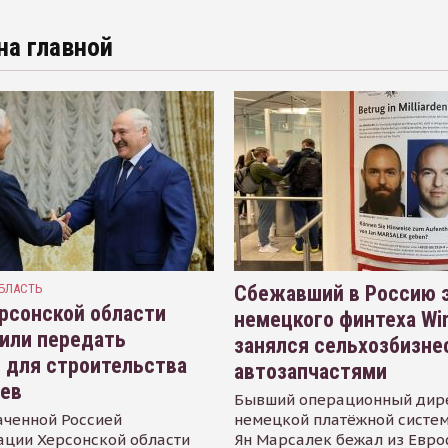
на главной
БЛАСТЬ
Сбежавший в Россию э
рсонской области
немецкого финтеха Wi
или передать
занялся сельхозбизне
 для строительства
автозапчастями
иев
Бывший операционный дир
аченной Россией
немецкой платёжной систем
ации Херсонской области
Ян Марсалек бежал из Евр