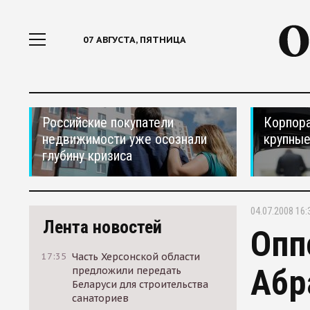
07 АВГУСТА, ПЯТНИЦА
Российские покупатели
Корпора
недвижимости уже осознали
крупные
глубину кризиса
04.07.2008 16:
Лента новостей
Опп
17:35
Часть Херсонской области
Абр
предложили передать
Беларуси для строительства
санаториев