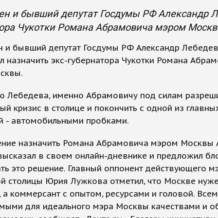
ен и бывший депутат Госдумы РФ Александр Л
тора Чукотки Романа Абрамовича мэром Москв
н и бывший депутат Госдумы РФ Александр Лебеде
л назначить экс-губернатора Чукотки Романа Абра
сквы.
ю Лебедева, именно Абрамовичу под силам разреш
ый кризис в столице и покончить с одной из главн
й - автомобильными пробками.
ние назначить Романа Абрамовича мэром Москвы 
высказал в своем онлайн-дневнике и предложил бл
ть это решение. Главный оппонент действующего м
й столицы Юрия Лужкова отметил, что Москве нуже
, а коммерсант с опытом, ресурсами и головой. Все
мыми для идеального мэра Москвы качествами и о