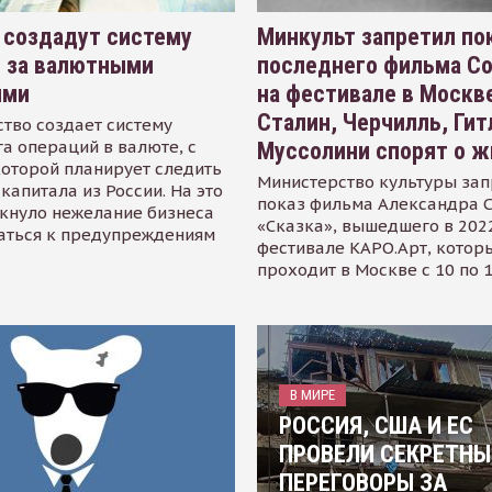
 создадут систему
Минкульт запретил по
я за валютными
последнего фильма С
ями
на фестивале в Москве
Сталин, Черчилль, Гит
тво создает систему
а операций в валюте, с
Муссолини спорят о ж
оторой планирует следить
Министерство культуры зап
капитала из России. На это
показ фильма Александра 
кнуло нежелание бизнеса
«Сказка», вышедшего в 2022
аться к предупреждениям
фестивале КАРО.Арт, котор
проходит в Москве с 10 по 
В МИРЕ
РОССИЯ, США И ЕС
ПРОВЕЛИ СЕКРЕТНЫ
ПЕРЕГОВОРЫ ЗА