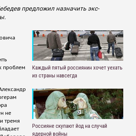
ебедев предложил назначить экс-
ы.
в
мовича
ить
ых проблем
Каждый пятый россиянин хочет уехать
из страны навсегда
Александр
огерам
эра
н не
ми тремя
Россияне скупают йод на случай
бладает
ядерной войны