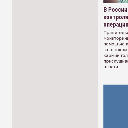
В России
контрол
операци
Правительс
мониторинг
помощью к
за оттоком 
кабмин тол
прислушив
власти