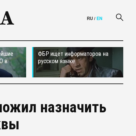
RU
/
EN
ейшие
ФБР ищет информаторов на
О в
русском языке
ложил назначить
квы