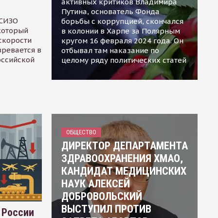
активных критиков Владимира
Путина, основатель Фонда
 СИЗО
борьбы с коррупцией, скончался
 который
в колонии в Харпе за Полярным
скорости
кругом 16 февраля 2024 года. Он
зревается в
отбывал там наказание по
оссийской
целому ряду политических статей
ОБЩЕСТВО
ДИРЕКТОР ДЕПАРТАМЕНТА
ЗДРАВООХРАНЕНИЯ ХМАО,
КАНДИДАТ МЕДИЦИНСКИХ
НАУК АЛЕКСЕЙ
ДОБРОВОЛЬСКИЙ
ВЫСТУПИЛ ПРОТИВ
 России