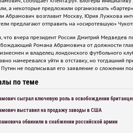
амович, сообщает «Лента.ру». Блогеры инициативу
и, а некоторые предложили организовать «бартер» 
ли Абрамович возглавит Москву, Юрия Лужкова инт
ели предлагают отправить на «осиротевшую» Чукот
, что вчера президент России Дмитрий Медведев п
вобождающий Романа Абрамовича от должности гла
Бизнесмен и владелец лондонского футбольного клу
авно намеревался уйти в отставку, но тогдашний пр
Путин не подписывал его заявление о сложении по
алы по теме
амович сыграл ключевую роль в освобождении британце
амович выставил на продажу заводы в США
рамовича обвинили в снабжении российской армии