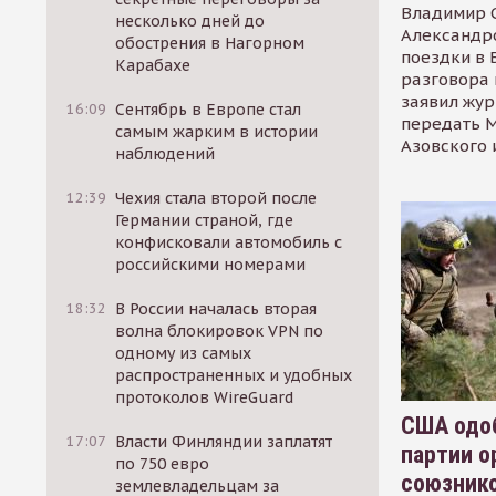
Владимир С
несколько дней до
Александр
обострения в Нагорном
поездки в 
Карабахе
разговора 
заявил жур
16:09
Сентябрь в Европе стал
передать М
самым жарким в истории
Азовского 
наблюдений
12:39
Чехия стала второй после
Германии страной, где
конфисковали автомобиль с
российскими номерами
18:32
В России началась вторая
волна блокировок VPN по
одному из самых
распространенных и удобных
протоколов WireGuard
США одоб
17:07
Власти Финляндии заплатят
партии о
по 750 евро
союзник
землевладельцам за