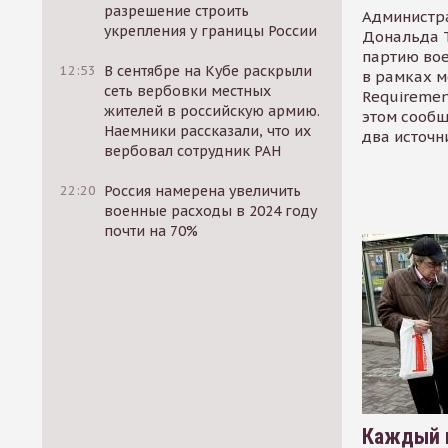
разрешение строить
Администр
укрепления у границы России
Дональда 
партию во
12:53
В сентябре на Кубе раскрыли
в рамках м
сеть вербовки местных
Requirement
жителей в российскую армию.
этом сообщ
Наемники рассказали, что их
два источн
вербовал сотрудник РАН
22:20
Россия намерена увеличить
военные расходы в 2024 году
почти на 70%
Каждый 