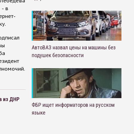
 Лебедева
- в
ернет-
ку.
одписал
вы
АвтоВАЗ назвал цены на машины без
ба
подушек безопасности
езидент
лномочий.
в из ДНР
ФБР ищет информаторов на русском
языке