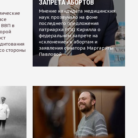
ЗАПРЕТА АБОРТОВ
Мнение кандидата медицинских
мические
наук прозвучало на фоне
все
последнего предложения
 ВВП в
патриарха РПЦ Кирилла о
торой
федеральном запрете на
ост
«склонение» к абортам и
едитования
заявления сенатора Маргариты
 со стороны
Павловой