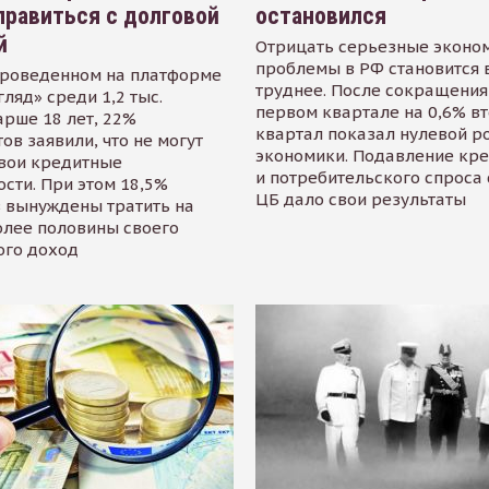
равиться с долговой
остановился
й
Отрицать серьезные эконо
проблемы в РФ становится 
проведенном на платформе
труднее. После сокращения
гляд» среди 1,2 тыс.
первом квартале на 0,6% в
арше 18 лет, 22%
квартал показал нулевой р
ов заявили, что не могут
экономики. Подавление кр
свои кредитные
и потребительского спроса
сти. При этом 18,5%
ЦБ дало свои результаты
 вынуждены тратить на
олее половины своего
ого доход