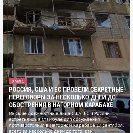
В МИРЕ
РОССИЯ, США И ЕС ПРОВЕЛИ СЕКРЕТНЫЕ
ПЕРЕГОВОРЫ ЗА НЕСКОЛЬКО ДНЕЙ ДО
ОБОСТРЕНИЯ В НАГОРНОМ КАРАБАХЕ
Высшие должностные лица США, ЕС и России
встретились в Стамбуле для обсуждения
противостояния в Нагорном Карабахе 17 сентября,
всего за несколько дней до того, как