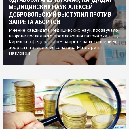
МЕДИЦИНСКИХ НАУК АЛЕКСЕЙ
ДОБРОВОЛЬСКИЙ ВЫСТУПИЛ ПРОТИВ
ЗАПРЕТА АБОРТОВ
Мнение кандидата медицинских наук прозвучало
на фоне последнего предложения патриарха РПЦ
Кирилла о федеральном запрете на «склонение» к
абортам и заявления сенатора Маргариты
Павловой