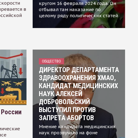
скорости
кругом 16 февраля 2024 года. Он
зревается в
отбывал там наказание по
оссийской
целому ряду политических статей
ОБЩЕСТВО
ДИРЕКТОР ДЕПАРТАМЕНТА
ЗДРАВООХРАНЕНИЯ ХМАО,
КАНДИДАТ МЕДИЦИНСКИХ
НАУК АЛЕКСЕЙ
ДОБРОВОЛЬСКИЙ
ВЫСТУПИЛ ПРОТИВ
 России
ЗАПРЕТА АБОРТОВ
Мнение кандидата медицинских
мические
наук прозвучало на фоне
все