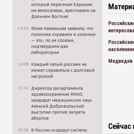
который пересекал Евразию
Матери
на велосипеде, арестовали на
Дальнем Востоке
Российски
14:16
Юлия Навальная заявила, что
интересова
политика отравили в колонии
— это, по ее словам,
Российски
подтвердили две
население
лаборатории
Медведев п
14:09
Каждый пятый россиян не
может справиться с долговой
нагрузкой
15:33
Директор департамента
здравоохранения ХМАО,
кандидат медицинских наук
Алексей Добровольский
выступил против запрета
абортов
Сейчас 
20:58
В России создадут систему