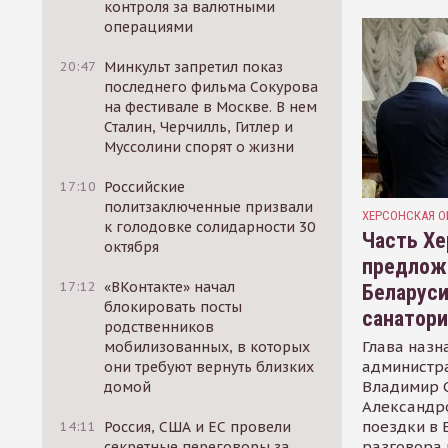
контроля за валютными
операциями
20:47
Минкульт запретил показ
последнего фильма Сокурова
на фестивале в Москве. В нем
Сталин, Черчилль, Гитлер и
Муссолини спорят о жизни
17:10
Российские
политзаключенные призвали
ХЕРСОНСКАЯ О
к голодовке солидарности 30
Часть Хе
октября
предлож
17:12
«ВКонтакте» начал
Беларуси
блокировать посты
санатор
родственников
Глава назн
мобилизованных, в которых
администр
они требуют вернуть близких
Владимир С
домой
Александр
поездки в 
14:11
Россия, США и ЕС провели
разговора 
секретные переговоры за