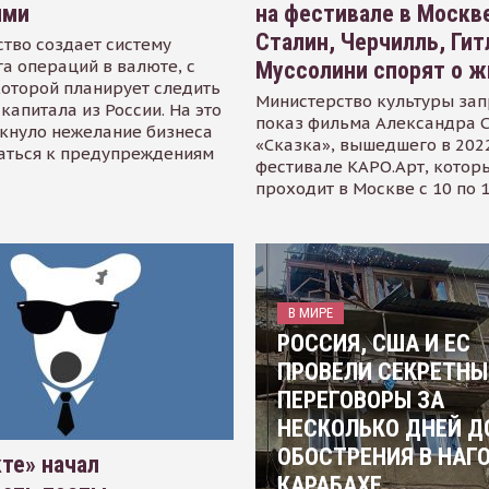
ями
на фестивале в Москве
Сталин, Черчилль, Гит
тво создает систему
а операций в валюте, с
Муссолини спорят о ж
оторой планирует следить
Министерство культуры зап
капитала из России. На это
показ фильма Александра 
кнуло нежелание бизнеса
«Сказка», вышедшего в 2022
аться к предупреждениям
фестивале КАРО.Арт, котор
проходит в Москве с 10 по 
В МИРЕ
РОССИЯ, США И ЕС
ПРОВЕЛИ СЕКРЕТНЫ
ПЕРЕГОВОРЫ ЗА
НЕСКОЛЬКО ДНЕЙ Д
ОБОСТРЕНИЯ В НАГ
те» начал
КАРАБАХЕ