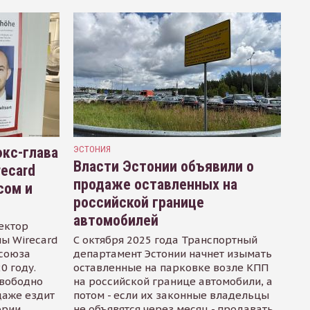
кс-глава
ЭСТОНИЯ
Власти Эстонии объявили о
recard
продаже оставленных на
сом и
российской границе
автомобилей
ектор
ы Wirecard
С октября 2025 года Транспортный
осоюза
департамент Эстонии начнет изымать
0 году.
оставленные на парковке возле КПП
свободно
на российской границе автомобили, а
даже ездит
потом - если их законные владельцы
ории
не объявятся через месяц - продавать.