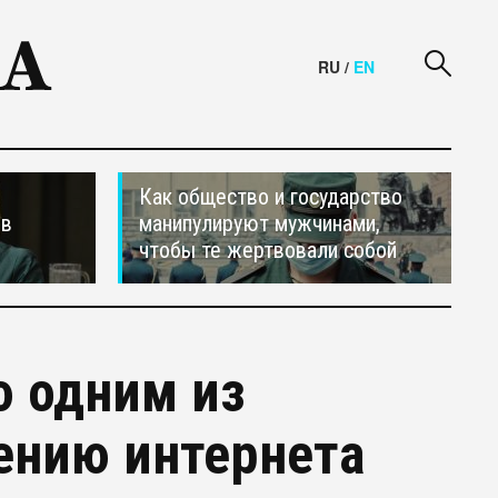
RU
/
EN
Как общество и государство
ив
манипулируют мужчинами,
чтобы те жертвовали собой
ю одним из
ению интернета