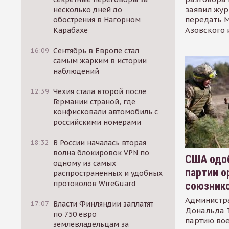
заявил жур
несколько дней до
передать М
обострения в Нагорном
Азовского 
Карабахе
16:09
Сентябрь в Европе стал
самым жарким в истории
наблюдений
12:39
Чехия стала второй после
Германии страной, где
конфисковали автомобиль с
российскими номерами
18:32
В России началась вторая
волна блокировок VPN по
США одоб
одному из самых
партии о
распространенных и удобных
протоколов WireGuard
союзник
Администр
17:07
Власти Финляндии заплатят
Дональда 
по 750 евро
партию во
землевладельцам за