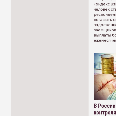
«Яндекс.Вз
человек ст
респондент
погашать 
задолженно
заемщиков
выплаты б
ежемесячн
В России
контрол