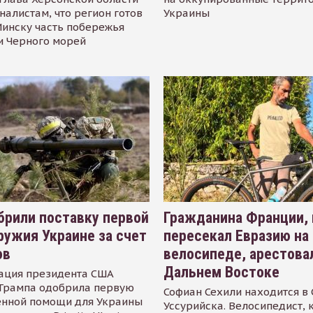
налистам, что регион готов
Украины
инску часть побережья
и Черного морей
рили поставку первой
Гражданина Франции,
ружия Украине за счет
пересекал Евразию на
ов
велосипеде, арестова
Дальнем Востоке
ация президента США
Трампа одобрила первую
Софиан Сехили находится в
енной помощи для Украины
Уссурийска. Велосипедист,