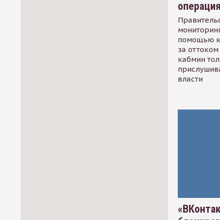
операци
Правительс
мониторинг
помощью к
за оттоком 
кабмин тол
прислушив
власти
«ВКонтак