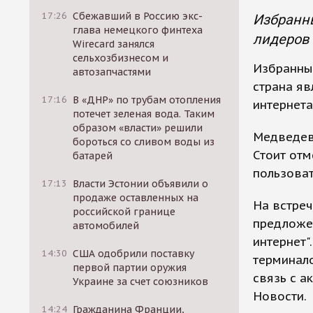
17:26
Сбежавший в Россию экс-
Избранны
глава немецкого финтеха
лидеров 
Wirecard занялся
сельхозбизнесом и
Избранны
автозапчастями
страна яв
17:16
В «ДНР» по трубам отопления
интернета
потечет зеленая вода. Таким
образом «власти» решили
Медведев 
бороться со сливом воды из
Стоит отм
батарей
пользоват
17:13
Власти Эстонии объявили о
продаже оставленных на
На встре
российской границе
предложен
автомобилей
интернет"
14:30
США одобрили поставку
терминало
первой партии оружия
связь с а
Украине за счет союзников
Новости.
14:24
Гражданина Франции,