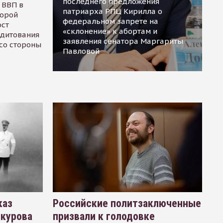
последнего предложения
 ВВП в
патриарха РПЦ Кирилла о
торой
федеральном запрете на
ост
«склонение» к абортам и
едитования
заявления сенатора Маргариты
 со стороны
Павловой
каз
Российские политзаключенные
окурова
призвали к голодовке