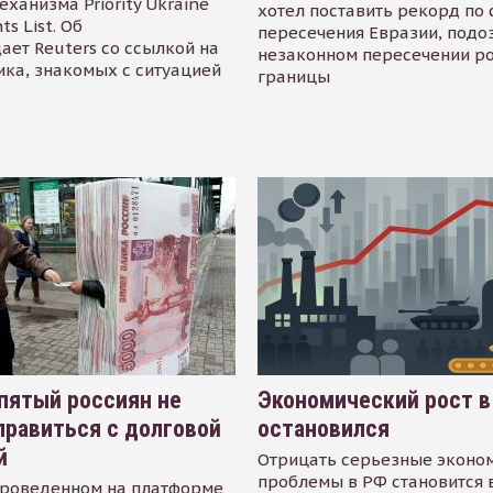
еханизма Priority Ukraine
хотел поставить рекорд по 
s List. Об
пересечения Евразии, подо
ает Reuters со ссылкой на
незаконном пересечении р
ика, знакомых с ситуацией
границы
пятый россиян не
Экономический рост в
равиться с долговой
остановился
й
Отрицать серьезные эконо
проблемы в РФ становится 
проведенном на платформе