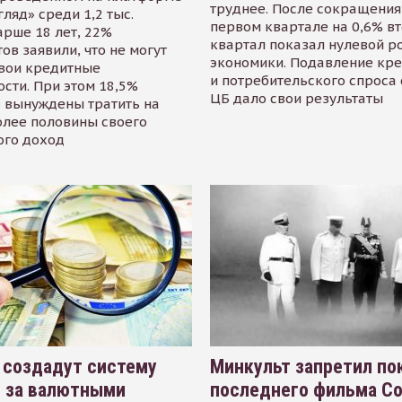
труднее. После сокращения
гляд» среди 1,2 тыс.
первом квартале на 0,6% в
арше 18 лет, 22%
квартал показал нулевой р
ов заявили, что не могут
экономики. Подавление кр
свои кредитные
и потребительского спроса
сти. При этом 18,5%
ЦБ дало свои результаты
 вынуждены тратить на
олее половины своего
ого доход
 создадут систему
Минкульт запретил по
я за валютными
последнего фильма С