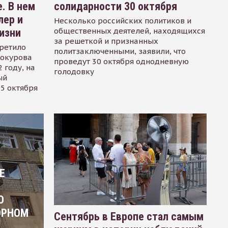
. В нем
солидарности 30 октября
лер и
Несколько российских политиков и
общественных деятелей, находящихся
изни
за решеткой и признанных
ретило
политзаключенными, заявили, что
Сокурова
проведут 30 октября однодневную
 году, на
голодовку
ый
15 октября
Е
О
ОРНОМ
Сентябрь в Европе стал самым