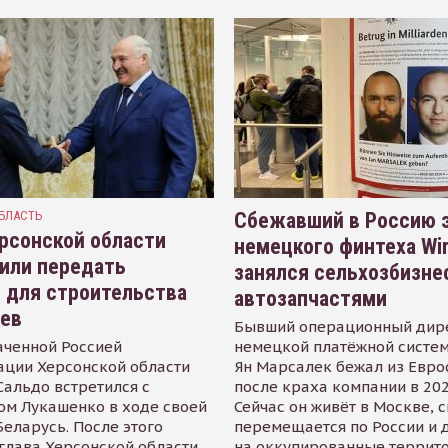
БЛАСТЬ
Сбежавший в Россию э
рсонской области
немецкого финтеха Wi
или передать
занялся сельхозбизне
 для строительства
автозапчастями
иев
Бывший операционный дир
аченной Россией
немецкой платёжной систем
ации Херсонской области
Ян Марсалек бежал из Евр
альдо встретился с
после краха компании в 202
ом Лукашенко в ходе своей
Сейчас он живёт в Москве, 
Беларусь. После этого
перемещается по России и 
глава Херсонской области
на оккупированные террит