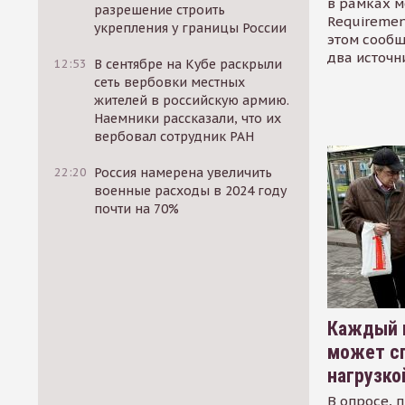
в рамках м
разрешение строить
Requirement
укрепления у границы России
этом сообщ
два источн
12:53
В сентябре на Кубе раскрыли
сеть вербовки местных
жителей в российскую армию.
Наемники рассказали, что их
вербовал сотрудник РАН
22:20
Россия намерена увеличить
военные расходы в 2024 году
почти на 70%
Каждый 
может сп
нагрузко
В опросе, 