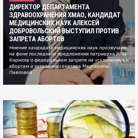
ДИРЕКТОР ДЕПАРТАМЕНТА
ЗДРАВООХРАНЕНИЯ ХМАО, КАНДИДАТ
МЕДИЦИНСКИХ НАУК АЛЕКСЕЙ
ДОБРОВОЛЬСКИЙ ВЫСТУПИЛ ПРОТИВ
ЗАПРЕТА АБОРТОВ
Мнение кандидата медицинских наук прозвучало
на фоне последнего предложения патриарха РПЦ
Кирилла о федеральном запрете на «склонение» к
абортам и заявления сенатора Маргариты
Павловой