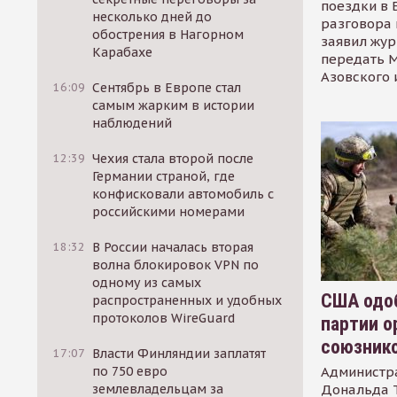
поездки в 
несколько дней до
разговора 
обострения в Нагорном
заявил жур
Карабахе
передать М
Азовского 
16:09
Сентябрь в Европе стал
самым жарким в истории
наблюдений
12:39
Чехия стала второй после
Германии страной, где
конфисковали автомобиль с
российскими номерами
18:32
В России началась вторая
волна блокировок VPN по
одному из самых
США одоб
распространенных и удобных
протоколов WireGuard
партии о
союзник
17:07
Власти Финляндии заплатят
Администр
по 750 евро
Дональда 
землевладельцам за