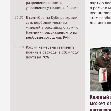
партию во
разрешение строить
в рамках м
укрепления у границы России
Requirement
этом сообщ
12:53
В сентябре на Кубе раскрыли
два источн
сеть вербовки местных
жителей в российскую армию.
Наемники рассказали, что их
вербовал сотрудник РАН
22:20
Россия намерена увеличить
военные расходы в 2024 году
почти на 70%
Каждый 
может сп
нагрузко