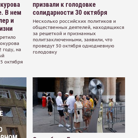
окурова
призвали к голодовке
. В нем
солидарности 30 октября
лер и
Несколько российских политиков и
общественных деятелей, находящихся
изни
за решеткой и признанных
ретило
политзаключенными, заявили, что
Сокурова
проведут 30 октября однодневную
 году, на
голодовку
ый
15 октября
Е
О
ОРНОМ