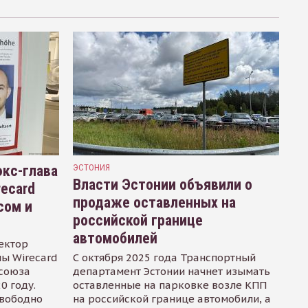
кс-глава
ЭСТОНИЯ
Власти Эстонии объявили о
recard
продаже оставленных на
сом и
российской границе
автомобилей
ектор
ы Wirecard
С октября 2025 года Транспортный
осоюза
департамент Эстонии начнет изымать
0 году.
оставленные на парковке возле КПП
свободно
на российской границе автомобили, а