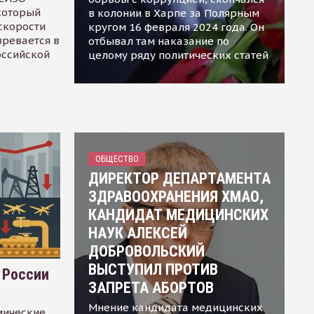
 который
в колонии в Харпе за Полярным
скорости
кругом 16 февраля 2024 года. Он
зревается в
отбывал там наказание по
оссийской
целому ряду политических статей
ОБЩЕСТВО
ДИРЕКТОР ДЕПАРТАМЕНТА
ЗДРАВООХРАНЕНИЯ ХМАО,
КАНДИДАТ МЕДИЦИНСКИХ
НАУК АЛЕКСЕЙ
ДОБРОВОЛЬСКИЙ
ВЫСТУПИЛ ПРОТИВ
 России
ЗАПРЕТА АБОРТОВ
Мнение кандидата медицинских
мические