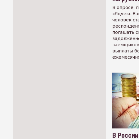
В опросе, 
«Яндекс.Вз
человек ст
респондент
погашать 
задолженно
заемщиков
выплаты б
ежемесячн
В России