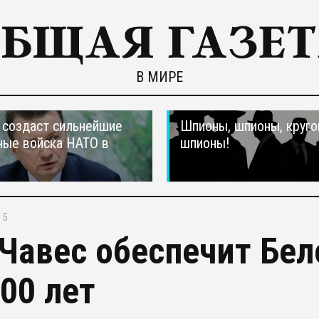
В МИРЕ
создаст сильнейшие
Шпионы, шпионы, круго
ные войска НАТО в
шпионы!
15
 Чавес обеспечит Бе
200 лет