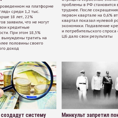
проблемы в РФ становится 
проведенном на платформе
труднее. После сокращения
гляд» среди 1,2 тыс.
первом квартале на 0,6% в
арше 18 лет, 22%
квартал показал нулевой р
ов заявили, что не могут
экономики. Подавление кр
свои кредитные
и потребительского спроса
сти. При этом 18,5%
ЦБ дало свои результаты
 вынуждены тратить на
олее половины своего
ого доход
 создадут систему
Минкульт запретил по