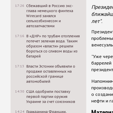
17:26
Сбежавший в Россию экс-
Президен
глава немецкого финтеха
ближайше
Wirecard занялся
лет".
сельхозбизнесом и
автозапчастями
Президент
17:16
В «ДНР» по трубам отопления
проблемы
потечет зеленая вода. Таким
венесуэль
образом «власти» решили
бороться со сливом воды из
"Уже чере
батарей
баррелей 
17:13
Власти Эстонии объявили о
президент
продаже оставленных на
российской границе
Напомним,
автомобилей
производ
14:30
США одобрили поставку
о создан
первой партии оружия
нефти и г
Украине за счет союзников
Матери
14:24
Гражданина Франции,