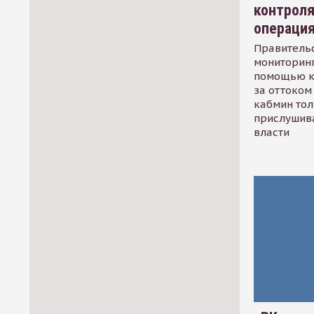
контрол
операци
Правительс
мониторинг
помощью к
за оттоком 
кабмин тол
прислушив
власти