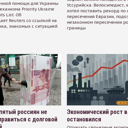
енной помощи для Украины
Уссурийска. Велосипедист,
еханизма Priority Ukraine
хотел поставить рекорд по 
s List. Об
пересечения Евразии, подо
ает Reuters со ссылкой на
незаконном пересечении р
ика, знакомых с ситуацией
границы
пятый россиян не
Экономический рост в
равиться с долговой
остановился
й
Отрицать серьезные эконо