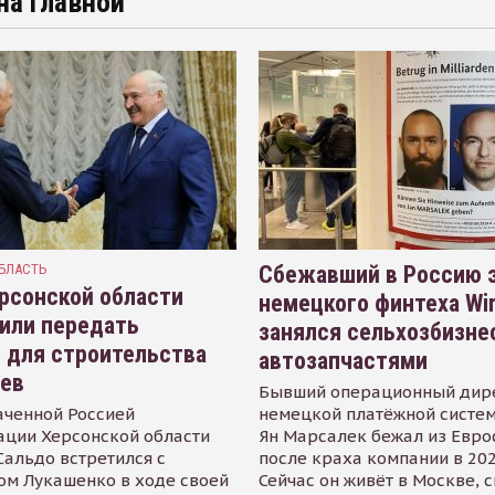
на главной
БЛАСТЬ
Сбежавший в Россию э
рсонской области
немецкого финтеха Wi
или передать
занялся сельхозбизне
 для строительства
автозапчастями
иев
Бывший операционный дир
аченной Россией
немецкой платёжной систем
ации Херсонской области
Ян Марсалек бежал из Евр
альдо встретился с
после краха компании в 202
ом Лукашенко в ходе своей
Сейчас он живёт в Москве, 