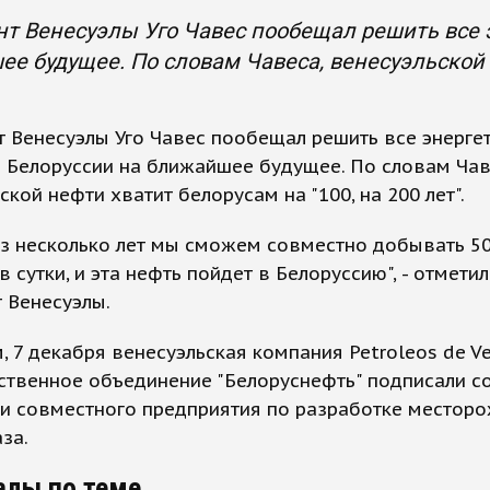
т Венесуэлы Уго Чавес пообещал решить все 
е будущее. По словам Чавеса, венесуэльской н
 Венесуэлы Уго Чавес пообещал решить все энерге
 Белоруссии на ближайшее будущее. По словам Чав
ской нефти хватит белорусам на "100, на 200 лет".
з несколько лет мы сможем совместно добывать 50
в сутки, и эта нефть пойдет в Белоруссию", - отметил
 Венесуэлы.
 7 декабря венесуэльская компания Petroleos de Ve
ственное объединение "Белоруснефть" подписали с
ии совместного предприятия по разработке местор
аза.
алы по теме