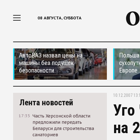
08 АВГУСТА, СУББОТА
АвтоВАЗ назвал цены на
Польша 
машины без подушек
сухопут
безопасности
Европе
10.12.2007 13:
Лента новостей
Уго
17:35
Часть Херсонской области
на 
предложили передать
Беларуси для строительства
санаториев