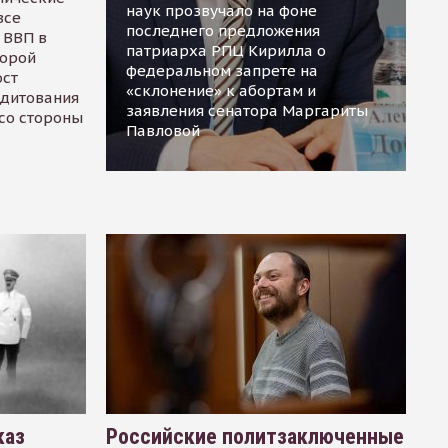
наук прозвучало на фоне
все
последнего предложения
 ВВП в
патриарха РПЦ Кирилла о
торой
федеральном запрете на
ост
«склонение» к абортам и
едитования
заявления сенатора Маргариты
 со стороны
Павловой
каз
Российские политзаключенные