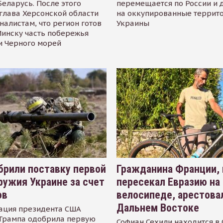
Беларусь. После этого
перемещается по России и 
глава Херсонской области
на оккупированные террит
налистам, что регион готов
Украины
инску часть побережья
и Черного морей
рили поставку первой
Гражданина Франции,
ружия Украине за счет
пересекал Евразию на
ов
велосипеде, арестова
Дальнем Востоке
ация президента США
Трампа одобрила первую
Софиан Сехили находится в