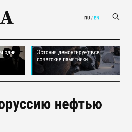
RU
/
EN
м одни
Эстония демонтирует все
советские памятники
лоруссию нефтью