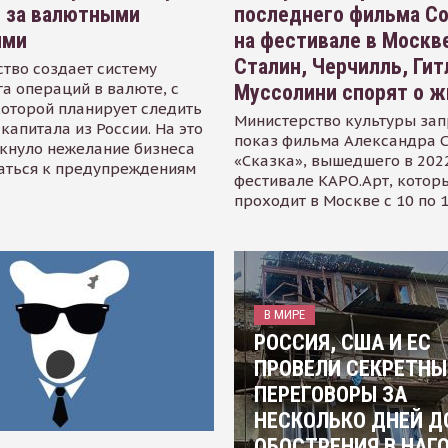
я за валютными
последнего фильма С
ями
на фестивале в Москве
Сталин, Черчилль, Гит
тво создает систему
а операций в валюте, с
Муссолини спорят о ж
оторой планирует следить
Министерство культуры зап
капитала из России. На это
показ фильма Александра 
кнуло нежелание бизнеса
«Сказка», вышедшего в 2022
аться к предупреждениям
фестивале КАРО.Арт, котор
проходит в Москве с 10 по 
В МИРЕ
РОССИЯ, США И ЕС
ПРОВЕЛИ СЕКРЕТНЫ
ПЕРЕГОВОРЫ ЗА
НЕСКОЛЬКО ДНЕЙ Д
ОБОСТРЕНИЯ В НАГ