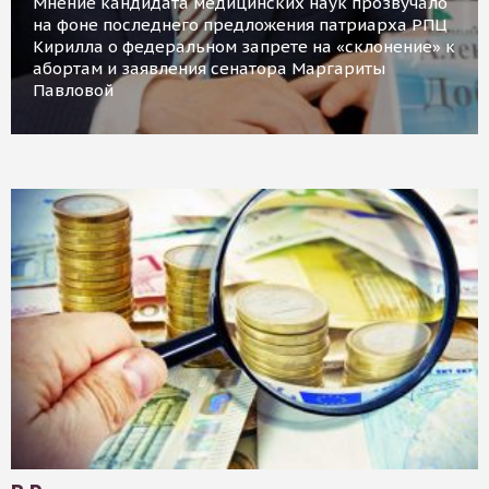
Мнение кандидата медицинских наук прозвучало
на фоне последнего предложения патриарха РПЦ
Кирилла о федеральном запрете на «склонение» к
абортам и заявления сенатора Маргариты
Павловой