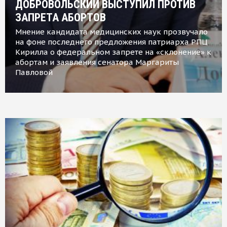
ДОБРОВОЛЬСКИЙ ВЫСТУПИЛ ПРОТИВ
ЗАПРЕТА АБОРТОВ
Мнение кандидата медицинских наук прозвучало
на фоне последнего предложения патриарха РПЦ
Кирилла о федеральном запрете на «склонение» к
абортам и заявления сенатора Маргариты
Павловой