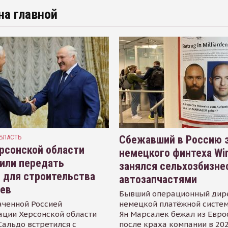
на главной
БЛАСТЬ
Сбежавший в Россию э
рсонской области
немецкого финтеха Wi
или передать
занялся сельхозбизне
 для строительства
автозапчастями
иев
Бывший операционный дир
аченной Россией
немецкой платёжной систем
ации Херсонской области
Ян Марсалек бежал из Евр
альдо встретился с
после краха компании в 202