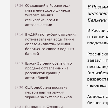
17:26
Сбежавший в Россию экс-
В России
глава немецкого финтеха
человека
Wirecard занялся
Бельгии.
сельхозбизнесом и
автозапчастями
В России 
17:16
В «ДНР» по трубам отопления
отслежива
потечет зеленая вода. Таким
представи
образом «власти» решили
бороться со сливом воды из
Российски
батарей
заявил, ч
17:13
Власти Эстонии объявили о
несправед
продаже оставленных на
"во избе
российской границе
автомобилей
разработа
человека 
14:30
США одобрили поставку
первой партии оружия
Адвокат с
Украине за счет союзников
бизнес-ст
14:24
Гражданина Франции,