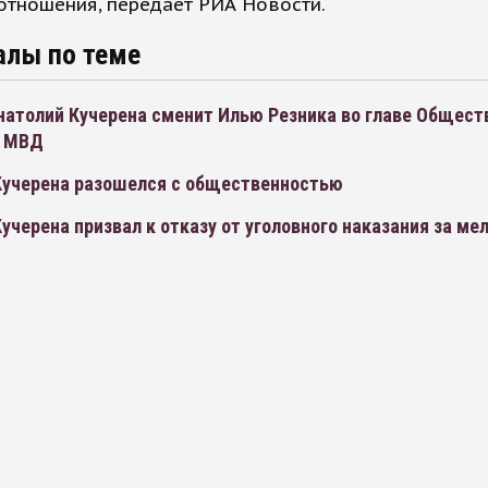
отношения, передает РИА Новости.
алы по теме
натолий Кучерена сменит Илью Резника во главе Общест
и МВД
Кучерена разошелся с общественностью
учерена призвал к отказу от уголовного наказания за ме