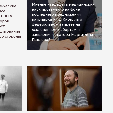
Мнение кандидата медицинских
мические
наук прозвучало на фоне
все
последнего предложения
 ВВП в
патриарха РПЦ Кирилла о
торой
федеральном запрете на
ост
«склонение» к абортам и
едитования
заявления сенатора Маргариты
 со стороны
Павловой