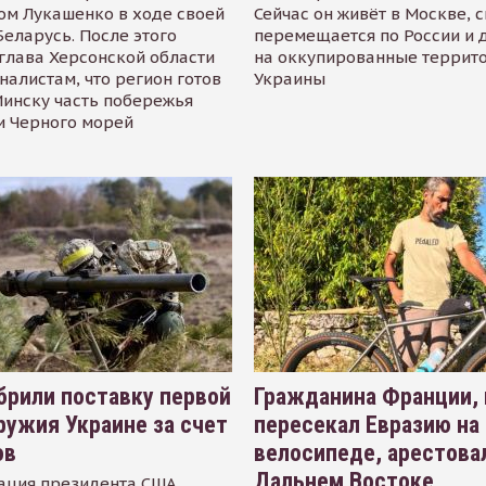
ом Лукашенко в ходе своей
Сейчас он живёт в Москве, 
Беларусь. После этого
перемещается по России и 
глава Херсонской области
на оккупированные террит
налистам, что регион готов
Украины
инску часть побережья
и Черного морей
рили поставку первой
Гражданина Франции,
ружия Украине за счет
пересекал Евразию на
ов
велосипеде, арестова
Дальнем Востоке
ация президента США