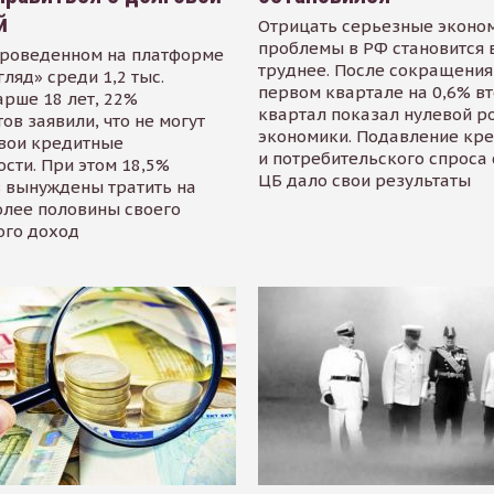
й
Отрицать серьезные эконо
проблемы в РФ становится 
проведенном на платформе
труднее. После сокращения
гляд» среди 1,2 тыс.
первом квартале на 0,6% в
арше 18 лет, 22%
квартал показал нулевой р
ов заявили, что не могут
экономики. Подавление кр
свои кредитные
и потребительского спроса
сти. При этом 18,5%
ЦБ дало свои результаты
 вынуждены тратить на
олее половины своего
ого доход