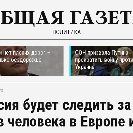
ПОЛИТИКА
и нет плохих дорог –
ООН призвала Путина
лько бездорожье
прекратить войну прот
Украины
23
сия будет следить з
в человека в Европе