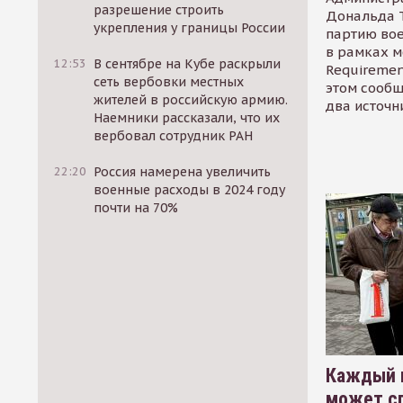
разрешение строить
Дональда 
укрепления у границы России
партию во
в рамках м
12:53
В сентябре на Кубе раскрыли
Requirement
сеть вербовки местных
этом сообщ
жителей в российскую армию.
два источн
Наемники рассказали, что их
вербовал сотрудник РАН
22:20
Россия намерена увеличить
военные расходы в 2024 году
почти на 70%
Каждый 
может сп