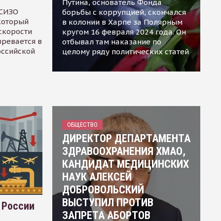
Путина, основатель Фонда
 СИЗО
борьбы с коррупцией, скончался
 который
в колонии в Харпе за Полярным
скорости
кругом 16 февраля 2024 года. Он
зревается в
отбывал там наказание по
оссийской
целому ряду политических статей
ОБЩЕСТВО
ДИРЕКТОР ДЕПАРТАМЕНТА
ЗДРАВООХРАНЕНИЯ ХМАО,
КАНДИДАТ МЕДИЦИНСКИХ
НАУК АЛЕКСЕЙ
ДОБРОВОЛЬСКИЙ
ВЫСТУПИЛ ПРОТИВ
 России
ЗАПРЕТА АБОРТОВ