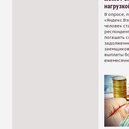
нагрузко
В опросе, 
«Яндекс.Вз
человек ст
респондент
погашать 
задолженно
заемщиков
выплаты б
ежемесячн