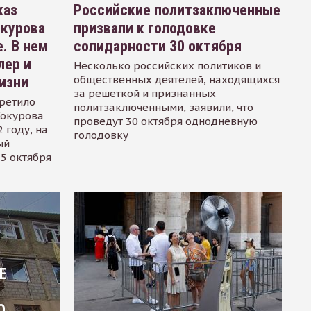
каз
Российские политзаключенные
окурова
призвали к голодовке
. В нем
солидарности 30 октября
лер и
Несколько российских политиков и
общественных деятелей, находящихся
изни
за решеткой и признанных
ретило
политзаключенными, заявили, что
Сокурова
проведут 30 октября однодневную
 году, на
голодовку
ый
15 октября
Е
О