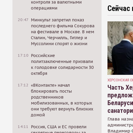
контроля за валютными
Сейчас 
операциями
20:47
Минкульт запретил показ
последнего фильма Сокурова
на фестивале в Москве. В нем
Сталин, Черчилль, Гитлер и
Муссолини спорят о жизни
17:10
Российские
политзаключенные призвали
к голодовке солидарности 30
октября
ХЕРСОНСКАЯ О
17:12
«ВКонтакте» начал
Часть Хе
блокировать посты
предлож
родственников
Беларуси
мобилизованных, в которых
они требуют вернуть близких
санатор
домой
Глава назн
администр
14:11
Россия, США и ЕС провели
Владимир С
секретные переговоры за