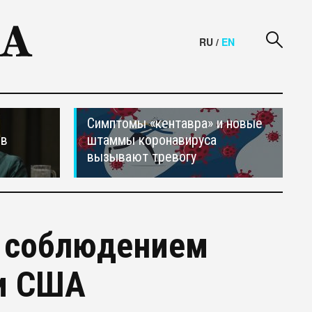
RU
/
EN
Симптомы «кентавра» и новые
ив
штаммы коронавируса
вызывают тревогу
а соблюдением
 и США