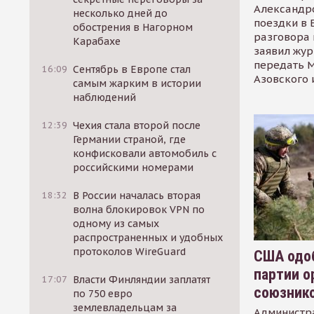
Александр
несколько дней до
поездки в 
обострения в Нагорном
разговора 
Карабахе
заявил жур
передать М
16:09
Сентябрь в Европе стал
Азовского 
самым жарким в истории
наблюдений
12:39
Чехия стала второй после
Германии страной, где
конфисковали автомобиль с
российскими номерами
18:32
В России началась вторая
волна блокировок VPN по
одному из самых
распространенных и удобных
протоколов WireGuard
США одоб
партии о
17:07
Власти Финляндии заплатят
союзник
по 750 евро
землевладельцам за
Администр