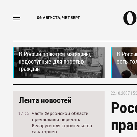
06 АВГУСТА, ЧЕТВЕРГ
В России появятся магазины,
В Росси
недоступные для простых
есть то
граждан
22.10.2007 15:
Лента новостей
Рос
17:35
Часть Херсонской области
пра
предложили передать
Беларуси для строительства
санаториев