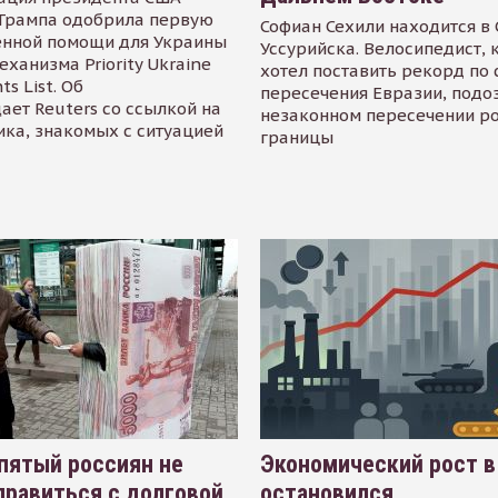
Трампа одобрила первую
Софиан Сехили находится в
енной помощи для Украины
Уссурийска. Велосипедист,
еханизма Priority Ukraine
хотел поставить рекорд по 
s List. Об
пересечения Евразии, подо
ает Reuters со ссылкой на
незаконном пересечении р
ика, знакомых с ситуацией
границы
пятый россиян не
Экономический рост в
равиться с долговой
остановился