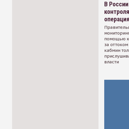
В России
контрол
операци
Правительс
мониторинг
помощью к
за оттоком 
кабмин тол
прислушив
власти