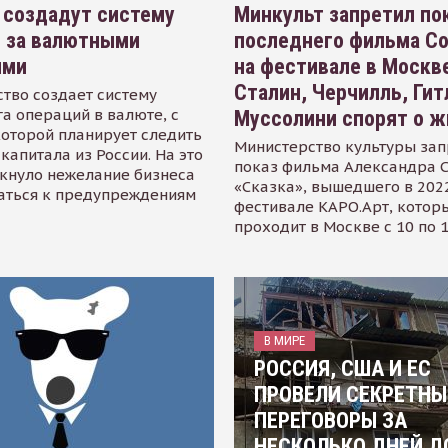
 создадут систему
Минкульт запретил по
я за валютными
последнего фильма С
ями
на фестивале в Москве
Сталин, Черчилль, Гит
тво создает систему
а операций в валюте, с
Муссолини спорят о ж
оторой планирует следить
Министерство культуры зап
капитала из России. На это
показ фильма Александра 
кнуло нежелание бизнеса
«Сказка», вышедшего в 2022
аться к предупреждениям
фестивале КАРО.Арт, котор
проходит в Москве с 10 по 
В МИРЕ
РОССИЯ, США И ЕС
ПРОВЕЛИ СЕКРЕТНЫ
ПЕРЕГОВОРЫ ЗА
НЕСКОЛЬКО ДНЕЙ Д