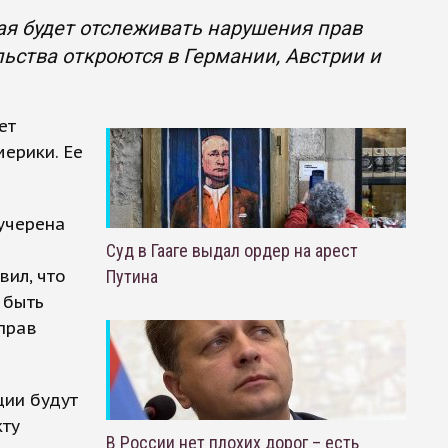
ая будет отслеживать нарушения прав
льства откроются в Германии, Австрии и
ет
ерики. Ее
учерена
Суд в Гааге выдал ордер на арест
вил, что
Путина
 быть
прав
ции будут
кту
В России нет плохих дорог – есть