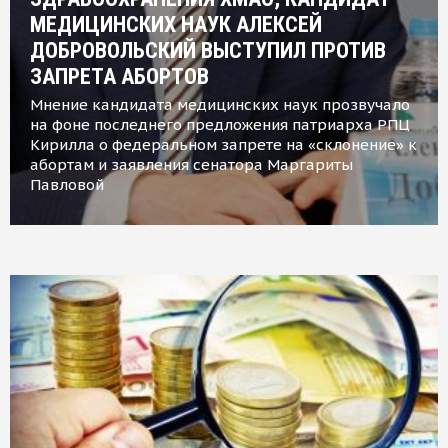
МЕДИЦИНСКИХ НАУК АЛЕКСЕЙ
ДОБРОВОЛЬСКИЙ ВЫСТУПИЛ ПРОТИВ
ЗАПРЕТА АБОРТОВ
Мнение кандидата медицинских наук прозвучало
на фоне последнего предложения патриарха РПЦ
Кирилла о федеральном запрете на «склонение» к
абортам и заявления сенатора Маргариты
Павловой