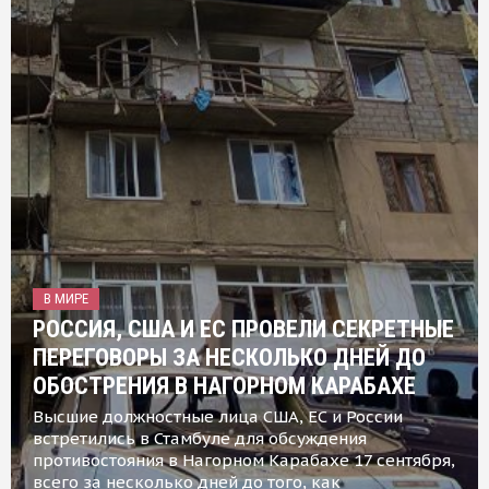
В МИРЕ
РОССИЯ, США И ЕС ПРОВЕЛИ СЕКРЕТНЫЕ
ПЕРЕГОВОРЫ ЗА НЕСКОЛЬКО ДНЕЙ ДО
ОБОСТРЕНИЯ В НАГОРНОМ КАРАБАХЕ
Высшие должностные лица США, ЕС и России
встретились в Стамбуле для обсуждения
противостояния в Нагорном Карабахе 17 сентября,
всего за несколько дней до того, как