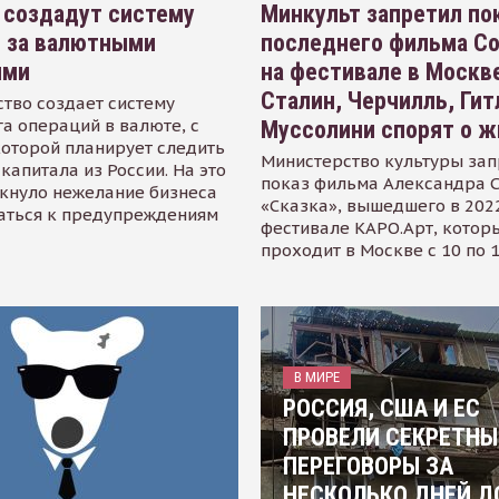
 создадут систему
Минкульт запретил по
я за валютными
последнего фильма С
ями
на фестивале в Москве
Сталин, Черчилль, Гит
тво создает систему
а операций в валюте, с
Муссолини спорят о ж
оторой планирует следить
Министерство культуры зап
капитала из России. На это
показ фильма Александра 
кнуло нежелание бизнеса
«Сказка», вышедшего в 2022
аться к предупреждениям
фестивале КАРО.Арт, котор
проходит в Москве с 10 по 
В МИРЕ
РОССИЯ, США И ЕС
ПРОВЕЛИ СЕКРЕТНЫ
ПЕРЕГОВОРЫ ЗА
НЕСКОЛЬКО ДНЕЙ Д