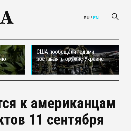
RU
/
EN
США пообещали годами
сию
поставлять оружие Украине
тся к американцам
ктов 11 сентября