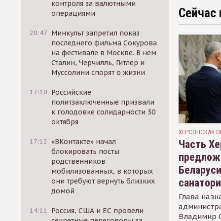
контроля за валютными
Сейчас 
операциями
20:47
Минкульт запретил показ
последнего фильма Сокурова
на фестивале в Москве. В нем
Сталин, Черчилль, Гитлер и
Муссолини спорят о жизни
17:10
Российские
политзаключенные призвали
к голодовке солидарности 30
октября
ХЕРСОНСКАЯ О
17:12
«ВКонтакте» начал
Часть Хе
блокировать посты
предлож
родственников
Беларуси
мобилизованных, в которых
санатор
они требуют вернуть близких
домой
Глава назн
администр
14:11
Россия, США и ЕС провели
Владимир С
секретные переговоры за