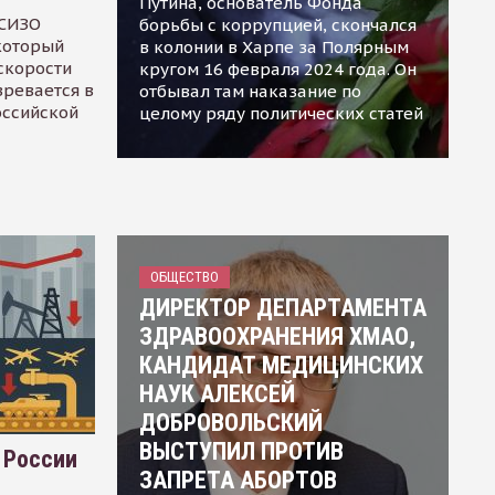
Путина, основатель Фонда
 СИЗО
борьбы с коррупцией, скончался
 который
в колонии в Харпе за Полярным
скорости
кругом 16 февраля 2024 года. Он
зревается в
отбывал там наказание по
оссийской
целому ряду политических статей
ОБЩЕСТВО
ДИРЕКТОР ДЕПАРТАМЕНТА
ЗДРАВООХРАНЕНИЯ ХМАО,
КАНДИДАТ МЕДИЦИНСКИХ
НАУК АЛЕКСЕЙ
ДОБРОВОЛЬСКИЙ
ВЫСТУПИЛ ПРОТИВ
 России
ЗАПРЕТА АБОРТОВ