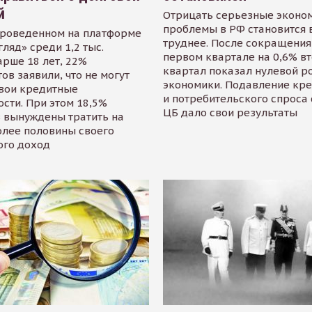
й
Отрицать серьезные эконо
проблемы в РФ становится 
проведенном на платформе
труднее. После сокращения
гляд» среди 1,2 тыс.
первом квартале на 0,6% в
арше 18 лет, 22%
квартал показал нулевой р
ов заявили, что не могут
экономики. Подавление кр
свои кредитные
и потребительского спроса
сти. При этом 18,5%
ЦБ дало свои результаты
 вынуждены тратить на
олее половины своего
ого доход