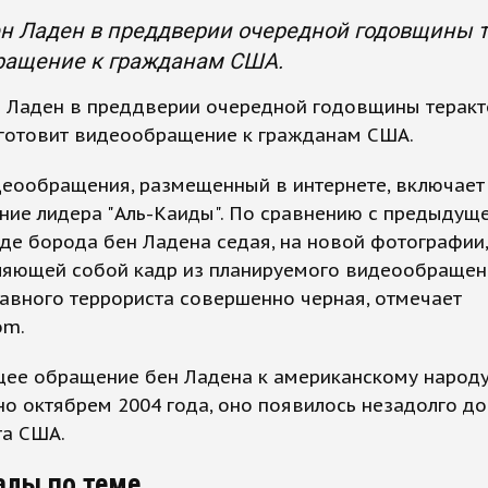
н Ладен в преддверии очередной годовщины т
ращение к гражданам США.
н Ладен в преддверии очередной годовщины теракт
 готовит видеообращение к гражданам США.
еообращения, размещенный в интернете, включает
ние лидера "Аль-Каиды". По сравнению с предыдущ
где борода бен Ладена седая, на новой фотографии,
ляющей собой кадр из планируемого видеообращен
авного террориста совершенно черная, отмечает
om.
ее обращение бен Ладена к американскому народ
о октябрем 2004 года, оно появилось незадолго д
та США.
алы по теме