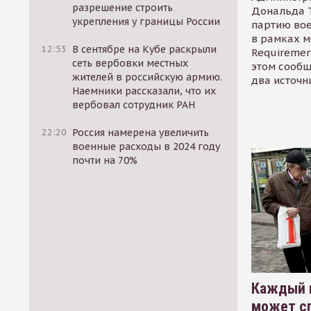
разрешение строить
Дональда 
укрепления у границы России
партию во
в рамках м
12:53
В сентябре на Кубе раскрыли
Requirement
сеть вербовки местных
этом сообщ
жителей в российскую армию.
два источн
Наемники рассказали, что их
вербовал сотрудник РАН
22:20
Россия намерена увеличить
военные расходы в 2024 году
почти на 70%
Каждый 
может сп