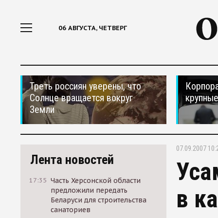
06 АВГУСТА, ЧЕТВЕРГ
Треть россиян уверены, что
Корпора
Солнце вращается вокруг
крупные
Земли
07.09.2007 10:
Лента новостей
Уса
17:35
Часть Херсонской области
в к
предложили передать
Беларуси для строительства
санаториев