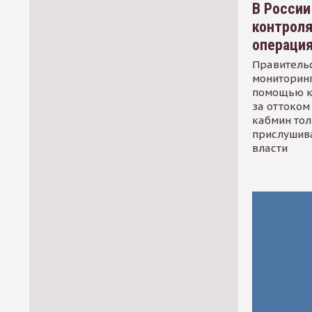
В России
контрол
операци
Правительс
мониторинг
помощью к
за оттоком 
кабмин тол
прислушив
власти