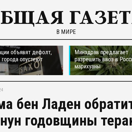
В МИРЕ
ции объявят дефолт,
Минздрав предлагает
 города опустеют
разрешить ввоз в Рос
марихуаны
24
ма бен Ладен обрати
анун годовщины тера