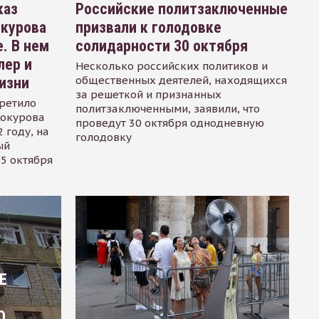
каз
Российские политзаключенные
окурова
призвали к голодовке
. В нем
солидарности 30 октября
лер и
Несколько российских политиков и
общественных деятелей, находящихся
изни
за решеткой и признанных
ретило
политзаключенными, заявили, что
Сокурова
проведут 30 октября однодневную
 году, на
голодовку
ый
15 октября
Е
О