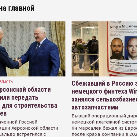
на главной
БЛАСТЬ
Сбежавший в Россию э
рсонской области
немецкого финтеха Wi
или передать
занялся сельхозбизне
 для строительства
автозапчастями
иев
Бывший операционный дир
аченной Россией
немецкой платёжной систем
ации Херсонской области
Ян Марсалек бежал из Евр
альдо встретился с
после краха компании в 202