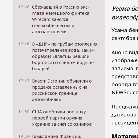
17:26
Сбежавший в Россию экс-
Усама бе
глава немецкого финтеха
видеооб
Wirecard занялся
сельхозбизнесом и
Усама бе
автозапчастями
сентября
17:16
В «ДНР» по трубам отопления
потечет зеленая вода. Таким
Анонс вид
образом «власти» решили
изображе
бороться со сливом воды из
записью, 
батарей
представ
17:13
Власти Эстонии объявили о
борода гл
продаже оставленных на
NEWSru.c
российской границе
автомобилей
Предыдущ
14:30
США одобрили поставку
датирован
первой партии оружия
президен
Украине за счет союзников
Матери
14:24
Гражданина Франции,