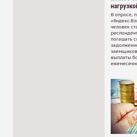
нагрузко
В опросе, 
«Яндекс.Вз
человек ст
респондент
погашать 
задолженно
заемщиков
выплаты б
ежемесячн