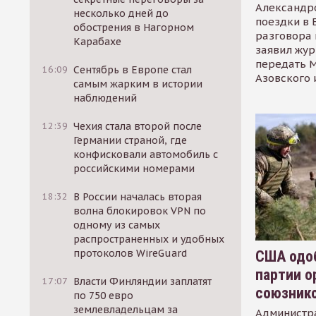
Александр
несколько дней до
поездки в 
обострения в Нагорном
разговора 
Карабахе
заявил жур
передать М
16:09
Сентябрь в Европе стал
Азовского 
самым жарким в истории
наблюдений
12:39
Чехия стала второй после
Германии страной, где
конфисковали автомобиль с
российскими номерами
18:32
В России началась вторая
волна блокировок VPN по
одному из самых
распространенных и удобных
протоколов WireGuard
США одоб
партии о
17:07
Власти Финляндии заплатят
союзник
по 750 евро
землевладельцам за
Администр