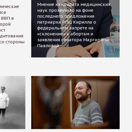
Мнение кандидата медицинских
мические
наук прозвучало на фоне
все
последнего предложения
 ВВП в
патриарха РПЦ Кирилла о
торой
федеральном запрете на
ост
«склонение» к абортам и
едитования
заявления сенатора Маргариты
 со стороны
Павловой