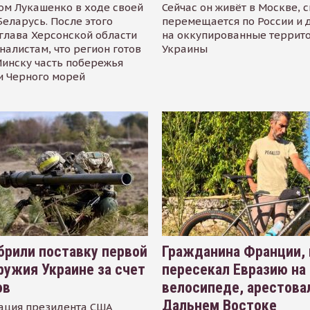
ом Лукашенко в ходе своей
Сейчас он живёт в Москве, 
Беларусь. После этого
перемещается по России и 
глава Херсонской области
на оккупированные террит
налистам, что регион готов
Украины
инску часть побережья
и Черного морей
рили поставку первой
Гражданина Франции,
ружия Украине за счет
пересекал Евразию на
ов
велосипеде, арестова
Дальнем Востоке
ация президента США