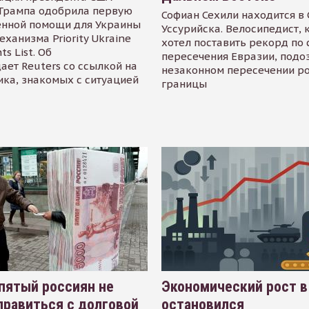
Трампа одобрила первую
Софиан Сехили находится в
енной помощи для Украины
Уссурийска. Велосипедист,
еханизма Priority Ukraine
хотел поставить рекорд по 
s List. Об
пересечения Евразии, подо
ает Reuters со ссылкой на
незаконном пересечении р
ика, знакомых с ситуацией
границы
пятый россиян не
Экономический рост в
равиться с долговой
остановился