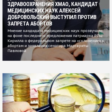
ЗДРАВООХРАНЕНИЯ ХМАО, КАНДИДАТ
МЕДИЦИНСКИХ НАУК АЛЕКСЕЙ
ДОБРОВОЛЬСКИЙ ВЫСТУПИЛ ПРОТИВ
ЗАПРЕТА АБОРТОВ
Мнение кандидата медицинских наук прозвучало
на фоне последнего предложения патриарха РПЦ
Кирилла о федеральном запрете на «склонение» к
абортам и заявления сенатора Маргариты
Павловой