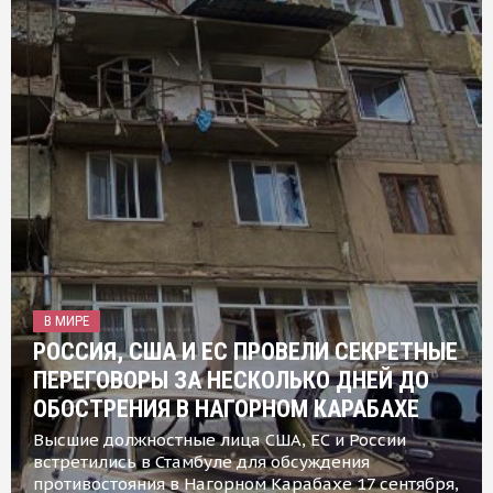
В МИРЕ
РОССИЯ, США И ЕС ПРОВЕЛИ СЕКРЕТНЫЕ
ПЕРЕГОВОРЫ ЗА НЕСКОЛЬКО ДНЕЙ ДО
ОБОСТРЕНИЯ В НАГОРНОМ КАРАБАХЕ
Высшие должностные лица США, ЕС и России
встретились в Стамбуле для обсуждения
противостояния в Нагорном Карабахе 17 сентября,