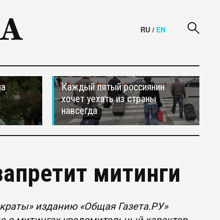
RU
/
EN
на
Каждый пятый россиянин
хочет уехать из страны
навсегда
запретит митинги
ократы» изданию «Общая Газета.РУ»