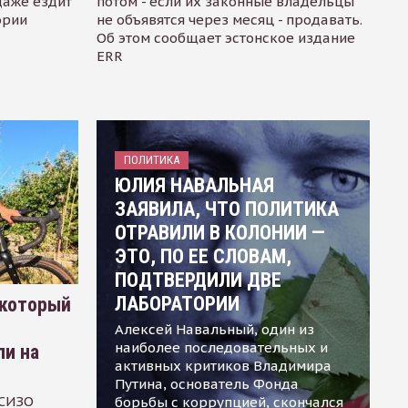
даже ездит
потом - если их законные владельцы
ории
не объявятся через месяц - продавать.
Об этом сообщает эстонское издание
ERR
ПОЛИТИКА
ЮЛИЯ НАВАЛЬНАЯ
ЗАЯВИЛА, ЧТО ПОЛИТИКА
ОТРАВИЛИ В КОЛОНИИ —
ЭТО, ПО ЕЕ СЛОВАМ,
ПОДТВЕРДИЛИ ДВЕ
ЛАБОРАТОРИИ
 который
Алексей Навальный, один из
наиболее последовательных и
ли на
активных критиков Владимира
Путина, основатель Фонда
 СИЗО
борьбы с коррупцией, скончался