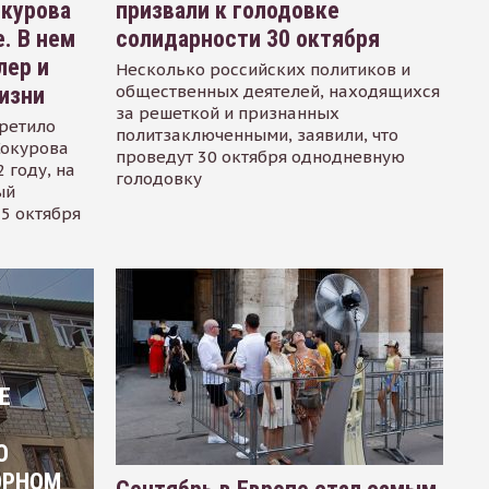
окурова
призвали к голодовке
. В нем
солидарности 30 октября
лер и
Несколько российских политиков и
общественных деятелей, находящихся
изни
за решеткой и признанных
ретило
политзаключенными, заявили, что
Сокурова
проведут 30 октября однодневную
 году, на
голодовку
ый
15 октября
Е
О
ОРНОМ