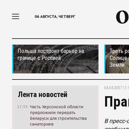
06 АВГУСТА, ЧЕТВЕРГ
Польша построит барьер на
Треть р
границе с Россией
Солнце 
Земли
04.04.2007 11:
Лента новостей
Пра
17:35
Часть Херсонской области
предложили передать
Беларуси для строительства
В пресс-
санаториев