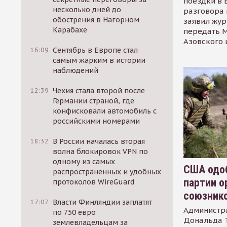
поездки в 
несколько дней до
разговора 
обострения в Нагорном
заявил жур
Карабахе
передать М
Азовского 
16:09
Сентябрь в Европе стал
самым жарким в истории
наблюдений
12:39
Чехия стала второй после
Германии страной, где
конфисковали автомобиль с
российскими номерами
18:32
В России началась вторая
волна блокировок VPN по
одному из самых
США одоб
распространенных и удобных
партии о
протоколов WireGuard
союзник
17:07
Власти Финляндии заплатят
Администр
по 750 евро
Дональда 
землевладельцам за