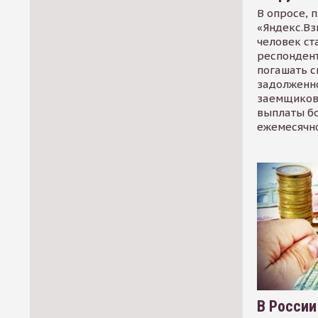
В опросе, 
«Яндекс.Вз
человек ст
респондент
погашать 
задолженно
заемщиков
выплаты б
ежемесячн
В России