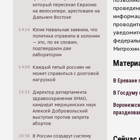
позволяю
который пересекал Евразию
проведен
на велосипеде, арестовали на
информац
Дальнем Востоке
проводит
14:16
Юлия Навальная заявила, что
уведомите
политика отравили в колонии
федеральн
— это, по ее словам,
Митрохин
подтвердили две
лаборатории
Матери
14:09
Каждый пятый россиян не
может справиться с долговой
нагрузкой
В Ереване 
15:33
Директор департамента
В Госдуму 
здравоохранения ХМАО,
Воронежск
кандидат медицинских наук
Алексей Добровольский
празднова
выступил против запрета
абортов
20:58
В России создадут систему
Сейчас 