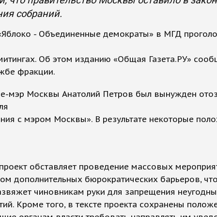
, что правительство Москвы оставило в зако
ия собраний.
«Яблоко - Объединенные демократы» в МГД проголо
митингах. Об этом изданию «Общая Газета.РУ» сооб
жбе фракции.
це-мэр Москвы Анатолий Петров был вынужден ото
ля
ния с мэром Москвы». В результате некоторые пол
 проект обставляет проведение массовых мероприя
ом дополнительных бюрократических барьеров, чт
азвяжет чиновникам руки для запрещения неугодны
ий. Кроме того, в тексте проекта сохранены положе