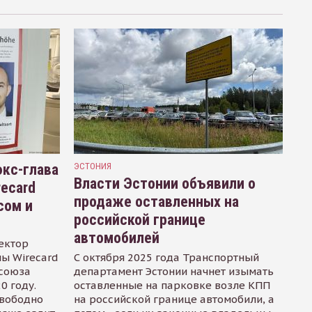
кс-глава
ЭСТОНИЯ
Власти Эстонии объявили о
recard
продаже оставленных на
сом и
российской границе
автомобилей
ектор
ы Wirecard
С октября 2025 года Транспортный
осоюза
департамент Эстонии начнет изымать
0 году.
оставленные на парковке возле КПП
свободно
на российской границе автомобили, а