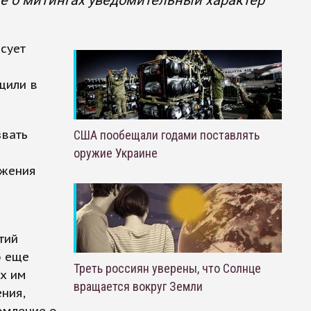
не о митингах уведомительный характер
сует
щили в
звать
США пообещали годами поставлять
оружие Украине
ожения
тий
о еще
Треть россиян уверены, что Солнце
х им
вращается вокруг Земли
ния,