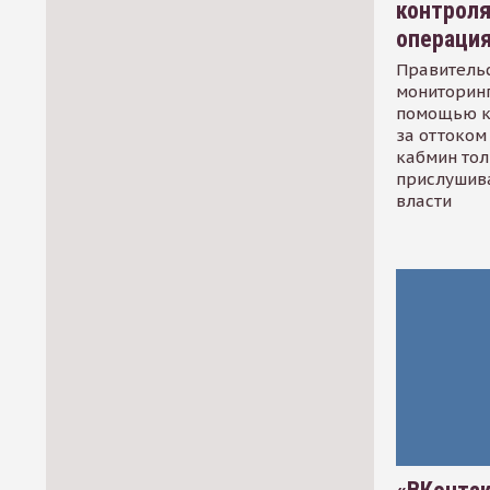
контрол
операци
Правительс
мониторинг
помощью к
за оттоком 
кабмин тол
прислушив
власти