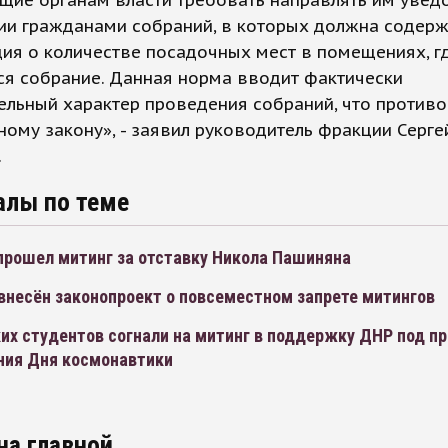
щие органам власти требовать направлять им увед
ии гражданами собраний, в которых должна содерж
ия о количестве посадочных мест в помещениях, г
ся собрание. Данная норма вводит фактически
льный характер проведения собраний, что противо
ому закону», - заявил руководитель фракции Серге
.
алы по теме
прошел митинг за отставку Никола Пашиняна
внесён законопроект о повсеместном запрете митингов
их студентов согнали на митинг в поддержку ДНР под п
ния Дня космонавтики
на главной