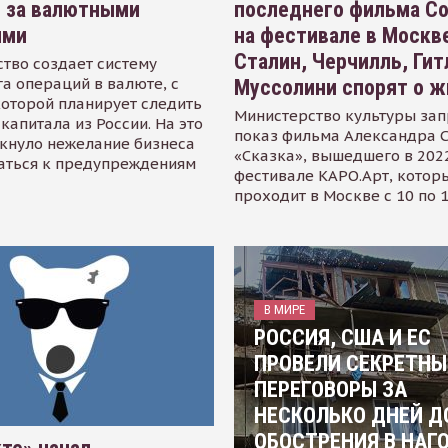
я за валютными
последнего фильма С
ями
на фестивале в Москве
Сталин, Черчилль, Гит
тво создает систему
а операций в валюте, с
Муссолини спорят о ж
оторой планирует следить
Министерство культуры зап
капитала из России. На это
показ фильма Александра 
кнуло нежелание бизнеса
«Сказка», вышедшего в 2022
аться к предупреждениям
фестивале КАРО.Арт, котор
проходит в Москве с 10 по 
В МИРЕ
РОССИЯ, США И ЕС
ПРОВЕЛИ СЕКРЕТНЫ
ПЕРЕГОВОРЫ ЗА
НЕСКОЛЬКО ДНЕЙ Д
ОБОСТРЕНИЯ В НАГ