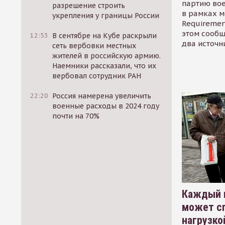
партию во
разрешение строить
в рамках м
укрепления у границы России
Requirement
этом сообщ
12:53
В сентябре на Кубе раскрыли
два источн
сеть вербовки местных
жителей в российскую армию.
Наемники рассказали, что их
вербовал сотрудник РАН
22:20
Россия намерена увеличить
военные расходы в 2024 году
почти на 70%
Каждый 
может сп
нагрузко