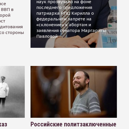
наук прозвучало на фоне
все
последнего предложения
 ВВП в
патриарха РПЦ Кирилла о
торой
федеральном запрете на
ост
«склонение» к абортам и
едитования
заявления сенатора Маргариты
 со стороны
Павловой
каз
Российские политзаключенные