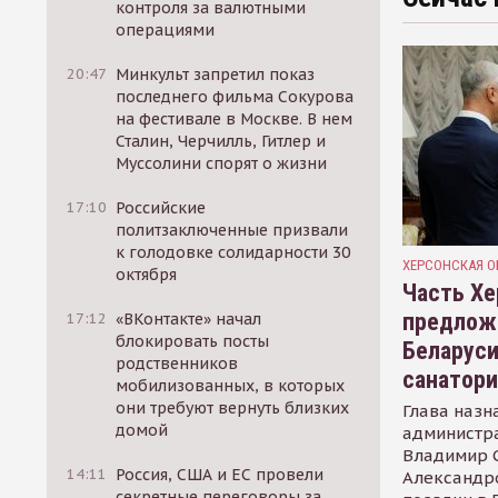
контроля за валютными
операциями
20:47
Минкульт запретил показ
последнего фильма Сокурова
на фестивале в Москве. В нем
Сталин, Черчилль, Гитлер и
Муссолини спорят о жизни
17:10
Российские
политзаключенные призвали
к голодовке солидарности 30
ХЕРСОНСКАЯ О
октября
Часть Хе
предлож
17:12
«ВКонтакте» начал
блокировать посты
Беларуси
родственников
санатор
мобилизованных, в которых
они требуют вернуть близких
Глава назн
домой
администр
Владимир С
14:11
Россия, США и ЕС провели
Александр
секретные переговоры за