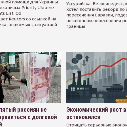
енной помощи для Украины
Уссурийска. Велосипедист,
еханизма Priority Ukraine
хотел поставить рекорд по 
s List. Об
пересечения Евразии, подо
ает Reuters со ссылкой на
незаконном пересечении р
ика, знакомых с ситуацией
границы
пятый россиян не
Экономический рост в
равиться с долговой
остановился
й
Отрицать серьезные эконо