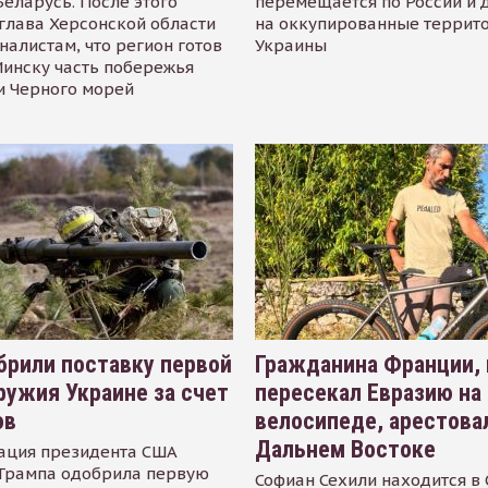
Беларусь. После этого
перемещается по России и 
глава Херсонской области
на оккупированные террит
налистам, что регион готов
Украины
инску часть побережья
и Черного морей
рили поставку первой
Гражданина Франции,
ружия Украине за счет
пересекал Евразию на
ов
велосипеде, арестова
Дальнем Востоке
ация президента США
Трампа одобрила первую
Софиан Сехили находится в