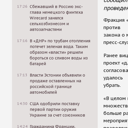
сообщили
17:26
Сбежавший в Россию экс-
проведен
глава немецкого финтеха
Wirecard занялся
Фракция 
сельхозбизнесом и
против
автозапчастями
закона о 
17:16
В «ДНР» по трубам отопления
пресс-слу
потечет зеленая вода. Таким
образом «власти» решили
Ранее ви
бороться со сливом воды из
проект «д
батарей
согласова
17:13
Власти Эстонии объявили о
удалось
продаже оставленных на
убрать.
российской границе
автомобилей
«В целом
14:30
США одобрили поставку
множеств
первой партии оружия
больше р
Украине за счет союзников
мероприят
14:24
Гражданина Франции,