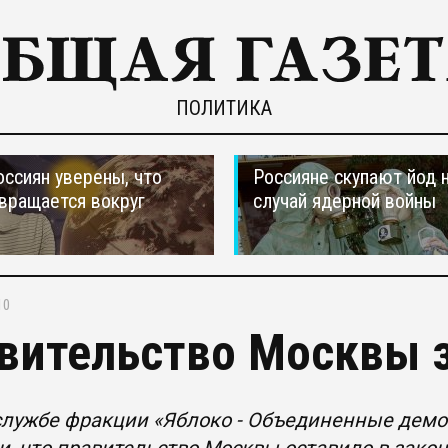
ПОЛИТИКА
оссиян уверены, что
Россияне скупают йод 
вращается вокруг
случай ядерной войны
10
вительство Москвы 
службе фракции «Яблоко - Объединенные дем