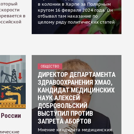
 который
в колонии в Харпе за Полярным
скорости
кругом 16 февраля 2024 года. Он
зревается в
отбывал там наказание по
оссийской
целому ряду политических статей
ОБЩЕСТВО
ДИРЕКТОР ДЕПАРТАМЕНТА
ЗДРАВООХРАНЕНИЯ ХМАО,
КАНДИДАТ МЕДИЦИНСКИХ
НАУК АЛЕКСЕЙ
ДОБРОВОЛЬСКИЙ
ВЫСТУПИЛ ПРОТИВ
 России
ЗАПРЕТА АБОРТОВ
Мнение кандидата медицинских
мические