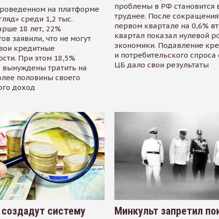
проблемы в РФ становится 
проведенном на платформе
труднее. После сокращения
гляд» среди 1,2 тыс.
первом квартале на 0,6% в
арше 18 лет, 22%
квартал показал нулевой р
ов заявили, что не могут
экономики. Подавление кр
свои кредитные
и потребительского спроса
сти. При этом 18,5%
ЦБ дало свои результаты
 вынуждены тратить на
олее половины своего
ого доход
 создадут систему
Минкульт запретил по