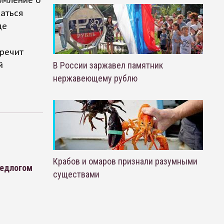
омление о
аться
де
речит
й
В России заржавел памятник
нержавеющему рублю
Крабов и омаров признали разумными
редлогом
существами