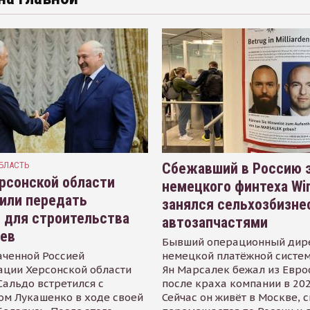
БЛАСТЬ
Сбежавший в Россию э
рсонской области
немецкого финтеха Wi
или передать
занялся сельхозбизне
 для строительства
автозапчастями
иев
Бывший операционный дир
аченной Россией
немецкой платёжной систем
ации Херсонской области
Ян Марсалек бежал из Евр
альдо встретился с
после краха компании в 202
ом Лукашенко в ходе своей
Сейчас он живёт в Москве, 