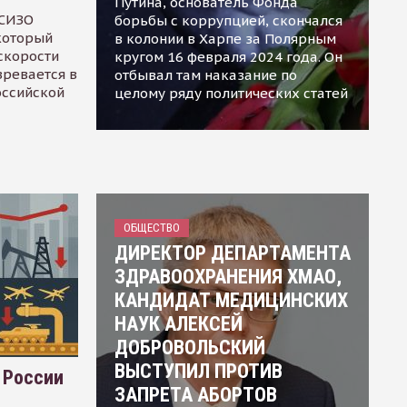
Путина, основатель Фонда
 СИЗО
борьбы с коррупцией, скончался
 который
в колонии в Харпе за Полярным
скорости
кругом 16 февраля 2024 года. Он
зревается в
отбывал там наказание по
оссийской
целому ряду политических статей
ОБЩЕСТВО
ДИРЕКТОР ДЕПАРТАМЕНТА
ЗДРАВООХРАНЕНИЯ ХМАО,
КАНДИДАТ МЕДИЦИНСКИХ
НАУК АЛЕКСЕЙ
ДОБРОВОЛЬСКИЙ
ВЫСТУПИЛ ПРОТИВ
 России
ЗАПРЕТА АБОРТОВ