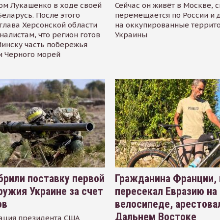
ом Лукашенко в ходе своей
Сейчас он живёт в Москве, 
Беларусь. После этого
перемещается по России и 
глава Херсонской области
на оккупированные террит
налистам, что регион готов
Украины
инску часть побережья
и Черного морей
рили поставку первой
Гражданина Франции,
ружия Украине за счет
пересекал Евразию на
ов
велосипеде, арестова
Дальнем Востоке
ация президента США