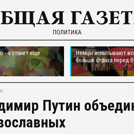
ПОЛИТИКА
о - а станет еще
Немцы испытывают вс
больше страха перед 
40
димир Путин объедин
вославных