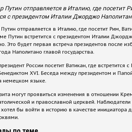
 Путин отправляется в Италию, где посетит Ри
ся с президентом Италии Джорджо Наполитано.
Путин отправляется в Италию, где посетит Рим, Ват
име Путин встретится с президентом Италии Джорд
о. Это будет первая встреча президентов после из
года Наполитано главой государства.
президент России посетит Ватикан, где встретится с
енедиктом XVI. Беседа между президентом и Папо
а немецком языке.
зита могут проявиться изменения в отношении Кре
атолической и православной церквей. Наблюдатели 
 хотел бы войти в историю в качестве инициатора 
рквями.
алы по теме