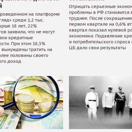
й
Отрицать серьезные эконо
проблемы в РФ становится 
проведенном на платформе
труднее. После сокращения
гляд» среди 1,2 тыс.
первом квартале на 0,6% в
арше 18 лет, 22%
квартал показал нулевой р
ов заявили, что не могут
экономики. Подавление кр
свои кредитные
и потребительского спроса
сти. При этом 18,5%
ЦБ дало свои результаты
 вынуждены тратить на
олее половины своего
ого доход