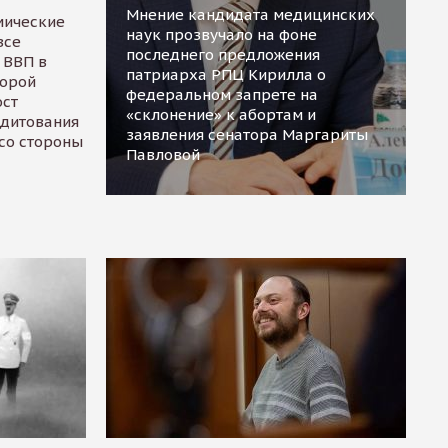
Мнение кандидата медицинских
мические
наук прозвучало на фоне
все
последнего предложения
 ВВП в
патриарха РПЦ Кирилла о
торой
федеральном запрете на
ост
«склонение» к абортам и
едитования
заявления сенатора Маргариты
 со стороны
Павловой