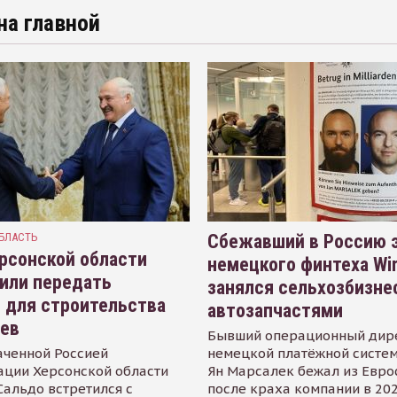
на главной
БЛАСТЬ
Сбежавший в Россию э
рсонской области
немецкого финтеха Wi
или передать
занялся сельхозбизне
 для строительства
автозапчастями
иев
Бывший операционный дир
аченной Россией
немецкой платёжной систем
ации Херсонской области
Ян Марсалек бежал из Евр
альдо встретился с
после краха компании в 202