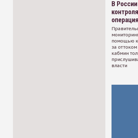
В России
контрол
операци
Правительс
мониторинг
помощью к
за оттоком 
кабмин тол
прислушив
власти