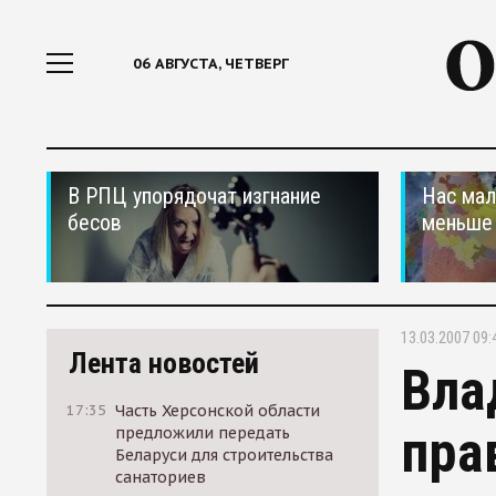
06 АВГУСТА, ЧЕТВЕРГ
В РПЦ упорядочат изгнание
Нас мал
бесов
меньше
13.03.2007 09:
Лента новостей
Вла
17:35
Часть Херсонской области
пра
предложили передать
Беларуси для строительства
санаториев