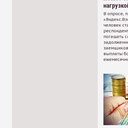
нагрузко
В опросе, 
«Яндекс.Вз
человек ст
респондент
погашать 
задолженно
заемщиков
выплаты б
ежемесячн