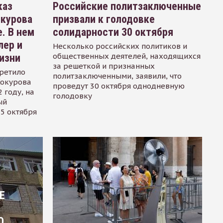
каз
Российские политзаключенные
окурова
призвали к голодовке
. В нем
солидарности 30 октября
лер и
Несколько российских политиков и
общественных деятелей, находящихся
изни
за решеткой и признанных
ретило
политзаключенными, заявили, что
Сокурова
проведут 30 октября однодневную
 году, на
голодовку
ый
15 октября
Е
О