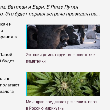
м, Ватикан и Бари. В Риме Путин
 Это будет первая встреча президентов...
икан и
жо
брания в
 Папой
Эстония демонтирует все советские
й будет
памятники
мля к
полагают,
диалога
Минздрав предлагает разрешить ввоз
в Россию марихуаны