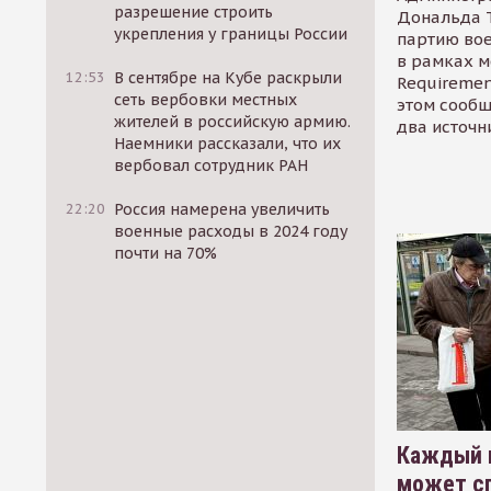
разрешение строить
Дональда 
укрепления у границы России
партию во
в рамках м
12:53
В сентябре на Кубе раскрыли
Requirement
сеть вербовки местных
этом сообщ
жителей в российскую армию.
два источн
Наемники рассказали, что их
вербовал сотрудник РАН
22:20
Россия намерена увеличить
военные расходы в 2024 году
почти на 70%
Каждый 
может сп