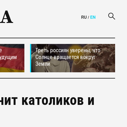
RU
/
EN
е
Треть россиян уверены, что
будущим
Солнце вращается вокруг
Земли
ит католиков и