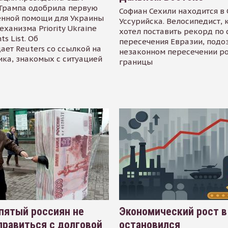
Трампа одобрила первую
Софиан Сехили находится в
енной помощи для Украины
Уссурийска. Велосипедист,
еханизма Priority Ukraine
хотел поставить рекорд по 
s List. Об
пересечения Евразии, подо
ает Reuters со ссылкой на
незаконном пересечении р
ика, знакомых с ситуацией
границы
пятый россиян не
Экономический рост в
равиться с долговой
остановился