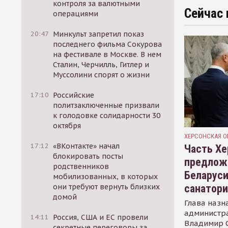
контроля за валютными
Сейчас 
операциями
20:47
Минкульт запретил показ
последнего фильма Сокурова
на фестивале в Москве. В нем
Сталин, Черчилль, Гитлер и
Муссолини спорят о жизни
17:10
Российские
политзаключенные призвали
к голодовке солидарности 30
октября
ХЕРСОНСКАЯ О
17:12
«ВКонтакте» начал
Часть Хе
блокировать посты
предлож
родственников
Беларуси
мобилизованных, в которых
санатор
они требуют вернуть близких
домой
Глава назн
администр
14:11
Россия, США и ЕС провели
Владимир С
секретные переговоры за