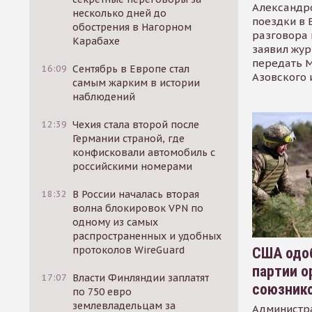
Александр
несколько дней до
поездки в 
обострения в Нагорном
разговора 
Карабахе
заявил жур
передать М
16:09
Сентябрь в Европе стал
Азовского 
самым жарким в истории
наблюдений
12:39
Чехия стала второй после
Германии страной, где
конфисковали автомобиль с
российскими номерами
18:32
В России началась вторая
волна блокировок VPN по
одному из самых
распространенных и удобных
протоколов WireGuard
США одоб
партии о
17:07
Власти Финляндии заплатят
союзник
по 750 евро
землевладельцам за
Администр