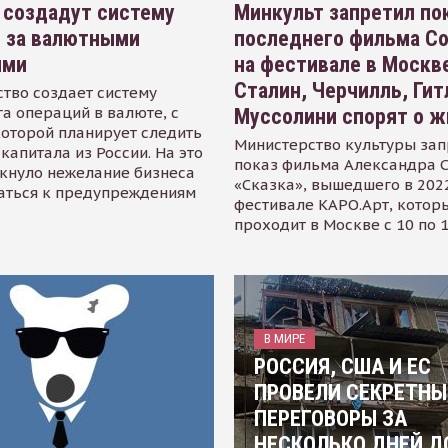
 создадут систему
Минкульт запретил по
я за валютными
последнего фильма С
ями
на фестивале в Москве
Сталин, Черчилль, Гит
тво создает систему
а операций в валюте, с
Муссолини спорят о ж
оторой планирует следить
Министерство культуры зап
капитала из России. На это
показ фильма Александра 
кнуло нежелание бизнеса
«Сказка», вышедшего в 2022
аться к предупреждениям
фестивале КАРО.Арт, котор
проходит в Москве с 10 по 
В МИРЕ
РОССИЯ, США И ЕС
ПРОВЕЛИ СЕКРЕТНЫ
ПЕРЕГОВОРЫ ЗА
НЕСКОЛЬКО ДНЕЙ Д