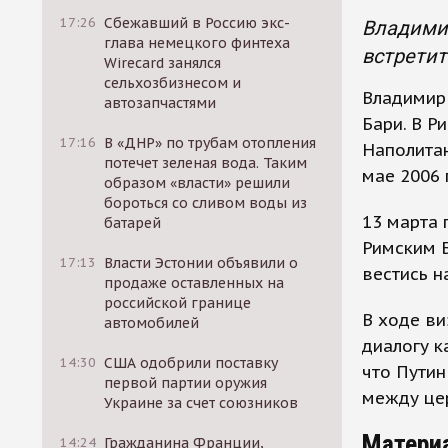
17:26
Сбежавший в Россию экс-
Владимир
глава немецкого финтеха
встретит
Wirecard занялся
сельхозбизнесом и
Владимир 
автозапчастями
Бари. В Р
17:16
В «ДНР» по трубам отопления
Наполитан
потечет зеленая вода. Таким
мае 2006 
образом «власти» решили
бороться со сливом воды из
13 марта 
батарей
Римским Б
17:13
Власти Эстонии объявили о
вестись н
продаже оставленных на
российской границе
В ходе ви
автомобилей
диалогу к
14:30
США одобрили поставку
что Путин
первой партии оружия
между це
Украине за счет союзников
Матери
14:24
Гражданина Франции,