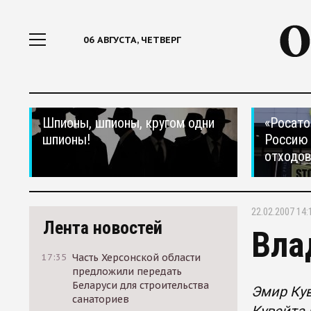
06 АВГУСТА, ЧЕТВЕРГ
Шпионы, шпионы, кругом одни
«Росато
шпионы!
Россию 
отходо
22.02.2007 14:
Лента новостей
Вла
17:35
Часть Херсонской области
предложили передать
Беларуси для строительства
Эмир Кув
санаториев