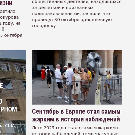
общественных деятелей, находящихся
изни
за решеткой и признанных
ретило
политзаключенными, заявили, что
Сокурова
проведут 30 октября однодневную
 году, на
голодовку
ый
15 октября
Е
О
ОРНОМ
Сентябрь в Европе стал самым
жарким в истории наблюдений
ца США,
Лето 2023 года стало самым жарким в
в
истории наблюдений: температурные