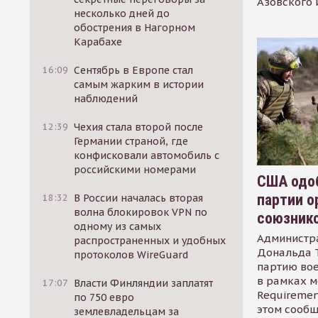
Азовского 
несколько дней до
обострения в Нагорном
Карабахе
16:09
Сентябрь в Европе стал
самым жарким в истории
наблюдений
12:39
Чехия стала второй после
Германии страной, где
конфисковали автомобиль с
российскими номерами
США одоб
партии о
18:32
В России началась вторая
волна блокировок VPN по
союзник
одному из самых
Администр
распространенных и удобных
Дональда 
протоколов WireGuard
партию во
в рамках м
17:07
Власти Финляндии заплатят
Requirement
по 750 евро
этом сообщ
землевладельцам за