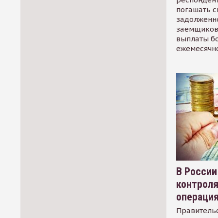
погашать 
задолженно
заемщиков
выплаты б
ежемесячн
В России
контрол
операци
Правительс