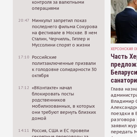
контроля за валютными
операциями
20:47
Минкульт запретил показ
последнего фильма Сокурова
на фестивале в Москве. В нем
Сталин, Черчилль, Гитлер и
Муссолини спорят о жизни
ХЕРСОНСКАЯ О
Часть Хе
17:10
Российские
предлож
политзаключенные призвали
к голодовке солидарности 30
Беларуси
октября
санатор
17:12
«ВКонтакте» начал
Глава назн
блокировать посты
администр
родственников
Владимир С
мобилизованных, в которых
Александр
они требуют вернуть близких
поездки в 
домой
разговора 
заявил жур
14:11
Россия, США и ЕС провели
передать М
секретные переговоры за