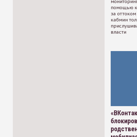
мониторинг
помощью к
за оттоком 
кабмин тол
прислушив
власти
«ВКонтак
блокиро
родстве
мобилизо