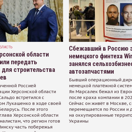
БЛАСТЬ
Сбежавший в Россию э
рсонской области
немецкого финтеха Wi
или передать
занялся сельхозбизне
 для строительства
автозапчастями
иев
Бывший операционный дир
аченной Россией
немецкой платёжной систем
ации Херсонской области
Ян Марсалек бежал из Евр
альдо встретился с
после краха компании в 202
ом Лукашенко в ходе своей
Сейчас он живёт в Москве, 
Беларусь. После этого
перемещается по России и 
глава Херсонской области
на оккупированные террит
налистам, что регион готов
Украины
инску часть побережья