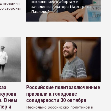
«склонение» к абортам и
едитования
заявления сенатора Маргариты
 со стороны
Павловой
каз
Российские политзаключенные
окурова
призвали к голодовке
. В нем
солидарности 30 октября
лер и
Несколько российских политиков и