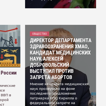
ОБЩЕСТВО
ДИРЕКТОР ДЕПАРТАМЕНТА
ЗДРАВООХРАНЕНИЯ ХМАО,
КАНДИДАТ МЕДИЦИНСКИХ
НАУК АЛЕКСЕЙ
ДОБРОВОЛЬСКИЙ
ВЫСТУПИЛ ПРОТИВ
 России
ЗАПРЕТА АБОРТОВ
Мнение кандидата медицинских
мические
наук прозвучало на фоне
все
последнего предложения
 ВВП в
патриарха РПЦ Кирилла о
торой
федеральном запрете на
ост