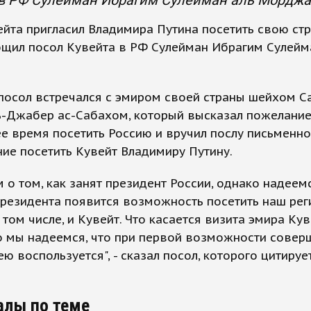
 в РФ Сулейман Ибрагим Сулейман аль Морджа
йта пригласил Владимира Путина посетить свою стр
бщил посол Кувейта в РФ Сулейман Ибрагим Сулейм
посол встречался с эмиром своей страны шейхом С
ь-Джабер ас-Сабахом, который высказал пожелание
 время посетить Россию и вручил послу письменн
ие посетить Кувейт Владимиру Путину.
 о том, как занят президент России, однако надеемс
президента появится возможность посетить наш рег
в том числе, и Кувейт. Что касается визита эмира Ку
о мы надеемся, что при первой возможности соверш
 ею воспользуется", - сказал посол, которого цитиру
алы по теме