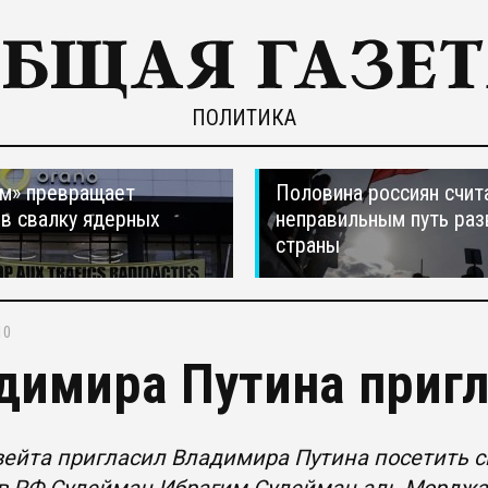
ПОЛИТИКА
м» превращает
Половина россиян счит
в свалку ядерных
неправильным путь раз
в
страны
10
димира Путина пригл
ейта пригласил Владимира Путина посетить с