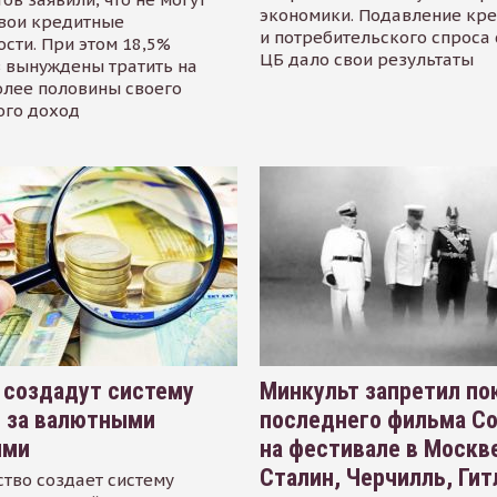
экономики. Подавление кр
свои кредитные
и потребительского спроса
сти. При этом 18,5%
ЦБ дало свои результаты
 вынуждены тратить на
олее половины своего
ого доход
 создадут систему
Минкульт запретил по
я за валютными
последнего фильма С
ями
на фестивале в Москве
Сталин, Черчилль, Гит
тво создает систему