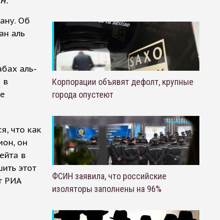
н.
ану. Об
ан аль
абах аль-
 в
Корпорации объявят дефолт, крупные
ое
города опустеют
я, что как
ион, он
вейта в
ить этот
ФСИН заявила, что российские
ет РИА
изоляторы заполнены на 96%