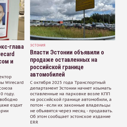
кс-глава
ЭСТОНИЯ
Власти Эстонии объявили о
recard
продаже оставленных на
сом и
российской границе
автомобилей
ектор
ы Wirecard
С октября 2025 года Транспортный
осоюза
департамент Эстонии начнет изымать
0 году.
оставленные на парковке возле КПП
свободно
на российской границе автомобили, а
даже ездит
потом - если их законные владельцы
ории
не объявятся через месяц - продавать.
Об этом сообщает эстонское издание
ERR