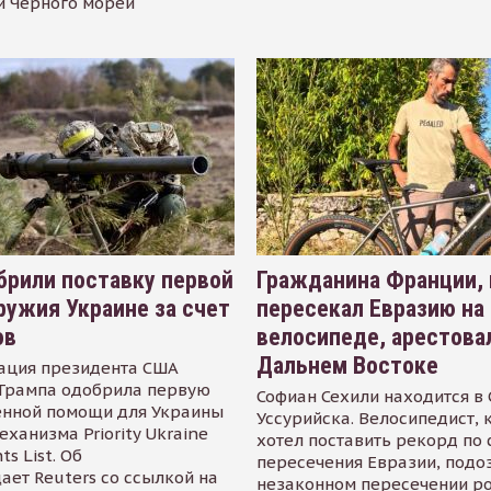
и Черного морей
рили поставку первой
Гражданина Франции,
ружия Украине за счет
пересекал Евразию на
ов
велосипеде, арестова
Дальнем Востоке
ация президента США
Трампа одобрила первую
Софиан Сехили находится в
енной помощи для Украины
Уссурийска. Велосипедист,
еханизма Priority Ukraine
хотел поставить рекорд по 
s List. Об
пересечения Евразии, подо
ает Reuters со ссылкой на
незаконном пересечении р