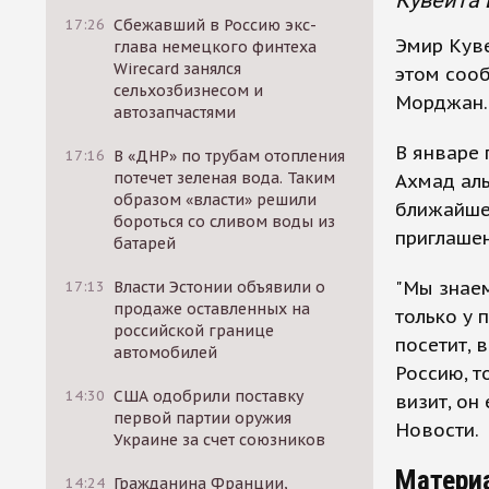
Кувейта
17:26
Сбежавший в Россию экс-
Эмир Куве
глава немецкого финтеха
Wirecard занялся
этом соо
сельхозбизнесом и
Морджан.
автозапчастями
В январе 
17:16
В «ДНР» по трубам отопления
потечет зеленая вода. Таким
Ахмад ал
образом «власти» решили
ближайшее
бороться со сливом воды из
приглашен
батарей
"Мы знаем
17:13
Власти Эстонии объявили о
продаже оставленных на
только у 
российской границе
посетит, 
автомобилей
Россию, т
14:30
США одобрили поставку
визит, он
первой партии оружия
Новости.
Украине за счет союзников
Матери
14:24
Гражданина Франции,