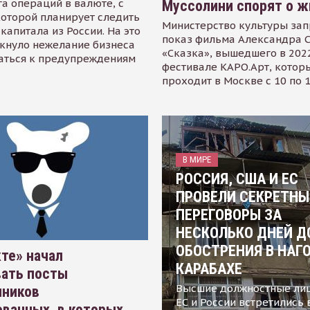
а операций в валюте, с
Муссолини спорят о ж
оторой планирует следить
Министерство культуры зап
капитала из России. На это
показ фильма Александра 
кнуло нежелание бизнеса
«Сказка», вышедшего в 2022
аться к предупреждениям
фестивале КАРО.Арт, котор
проходит в Москве с 10 по 
В МИРЕ
РОССИЯ, США И ЕС
ПРОВЕЛИ СЕКРЕТНЫ
ПЕРЕГОВОРЫ ЗА
НЕСКОЛЬКО ДНЕЙ Д
ОБОСТРЕНИЯ В НАГ
те» начал
КАРАБАХЕ
вать посты
Высшие должностные ли
нников
ЕС и России встретились 
ванных, в которых