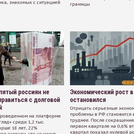
ика, знакомых с ситуацией
границы
пятый россиян не
Экономический рост в
равиться с долговой
остановился
й
Отрицать серьезные эконо
проблемы в РФ становится 
проведенном на платформе
труднее. После сокращения
гляд» среди 1,2 тыс.
первом квартале на 0,6% в
арше 18 лет, 22%
квартал показал нулевой р
ов заявили, что не могут