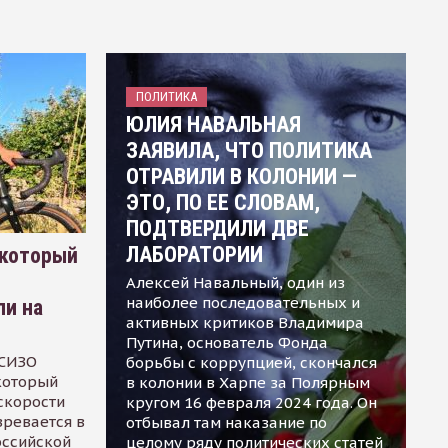
ПОЛИТИКА
ЮЛИЯ НАВАЛЬНАЯ
ЗАЯВИЛА, ЧТО ПОЛИТИКА
ОТРАВИЛИ В КОЛОНИИ —
ЭТО, ПО ЕЕ СЛОВАМ,
ПОДТВЕРДИЛИ ДВЕ
ЛАБОРАТОРИИ
 который
Алексей Навальный, один из
наиболее последовательных и
ли на
активных критиков Владимира
Путина, основатель Фонда
 СИЗО
борьбы с коррупцией, скончался
 который
в колонии в Харпе за Полярным
скорости
кругом 16 февраля 2024 года. Он
зревается в
отбывал там наказание по
оссийской
целому ряду политических статей