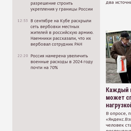
два источн
разрешение строить
укрепления у границы России
12:53
В сентябре на Кубе раскрыли
сеть вербовки местных
жителей в российскую армию.
Наемники рассказали, что их
вербовал сотрудник РАН
22:20
Россия намерена увеличить
военные расходы в 2024 году
почти на 70%
Каждый 
может сп
нагрузко
В опросе, 
«Яндекс.Вз
человек ст
респондент