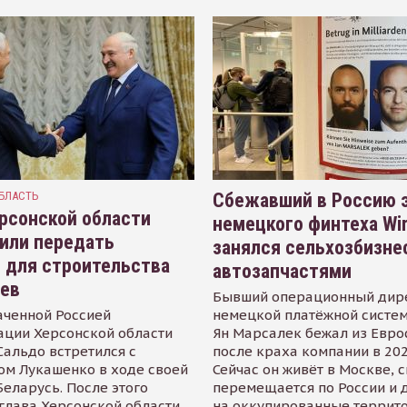
БЛАСТЬ
Сбежавший в Россию э
рсонской области
немецкого финтеха Wi
или передать
занялся сельхозбизне
 для строительства
автозапчастями
иев
Бывший операционный дир
аченной Россией
немецкой платёжной систем
ации Херсонской области
Ян Марсалек бежал из Евр
альдо встретился с
после краха компании в 202
ом Лукашенко в ходе своей
Сейчас он живёт в Москве, 
Беларусь. После этого
перемещается по России и 
глава Херсонской области
на оккупированные террит