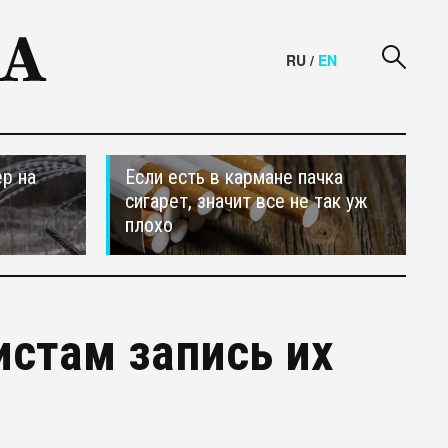
RU
/
EN
р на
Если есть в кармане пачка
сигарет, значит все не так уж
плохо
истам запись их