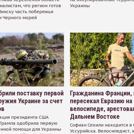
налистам, что регион готов
Украины
инску часть побережья
и Черного морей
рили поставку первой
Гражданина Франции,
ружия Украине за счет
пересекал Евразию на
ов
велосипеде, арестова
Дальнем Востоке
ация президента США
Трампа одобрила первую
Софиан Сехили находится в
енной помощи для Украины
Уссурийска. Велосипедист,