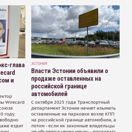
кс-глава
ЭСТОНИЯ
Власти Эстонии объявили о
recard
продаже оставленных на
сом и
российской границе
автомобилей
ектор
ы Wirecard
С октября 2025 года Транспортный
осоюза
департамент Эстонии начнет изымать
0 году.
оставленные на парковке возле КПП
свободно
на российской границе автомобили, а
даже ездит
потом - если их законные владельцы
ории
не объявятся через месяц - продавать.