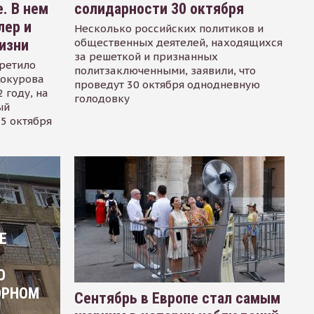
. В нем
солидарности 30 октября
лер и
Несколько российских политиков и
общественных деятелей, находящихся
изни
за решеткой и признанных
ретило
политзаключенными, заявили, что
Сокурова
проведут 30 октября однодневную
 году, на
голодовку
ый
15 октября
Е
О
ОРНОМ
Сентябрь в Европе стал самым