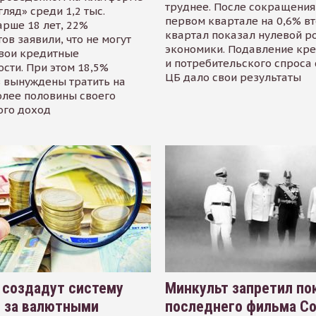
труднее. После сокращения
гляд» среди 1,2 тыс.
первом квартале на 0,6% в
арше 18 лет, 22%
квартал показал нулевой р
ов заявили, что не могут
экономики. Подавление кр
свои кредитные
и потребительского спроса
сти. При этом 18,5%
ЦБ дало свои результаты
 вынуждены тратить на
олее половины своего
ого доход
 создадут систему
Минкульт запретил по
я за валютными
последнего фильма С