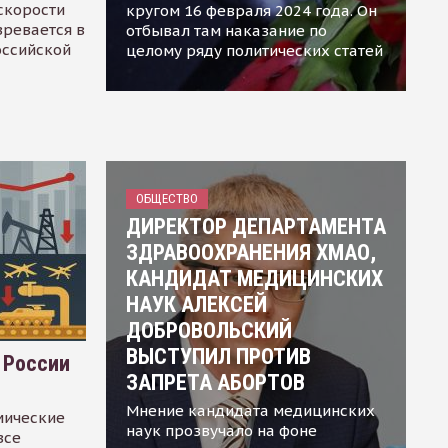
скорости
кругом 16 февраля 2024 года. Он
зревается в
отбывал там наказание по
оссийской
целому ряду политических статей
ОБЩЕСТВО
ДИРЕКТОР ДЕПАРТАМЕНТА
ЗДРАВООХРАНЕНИЯ ХМАО,
КАНДИДАТ МЕДИЦИНСКИХ
НАУК АЛЕКСЕЙ
ДОБРОВОЛЬСКИЙ
ВЫСТУПИЛ ПРОТИВ
 России
ЗАПРЕТА АБОРТОВ
Мнение кандидата медицинских
мические
наук прозвучало на фоне
все