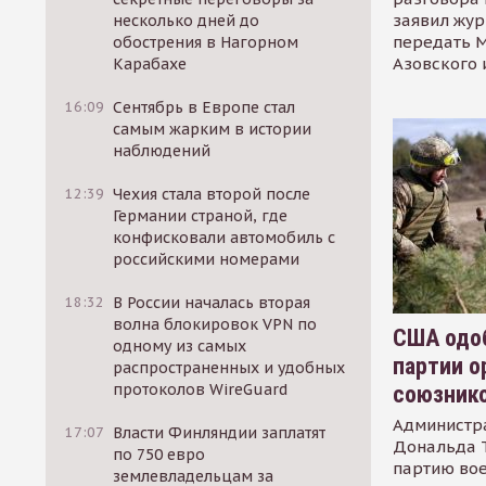
заявил жур
несколько дней до
передать М
обострения в Нагорном
Азовского 
Карабахе
16:09
Сентябрь в Европе стал
самым жарким в истории
наблюдений
12:39
Чехия стала второй после
Германии страной, где
конфисковали автомобиль с
российскими номерами
18:32
В России началась вторая
волна блокировок VPN по
США одоб
одному из самых
партии о
распространенных и удобных
протоколов WireGuard
союзник
Администр
17:07
Власти Финляндии заплатят
Дональда 
по 750 евро
партию во
землевладельцам за