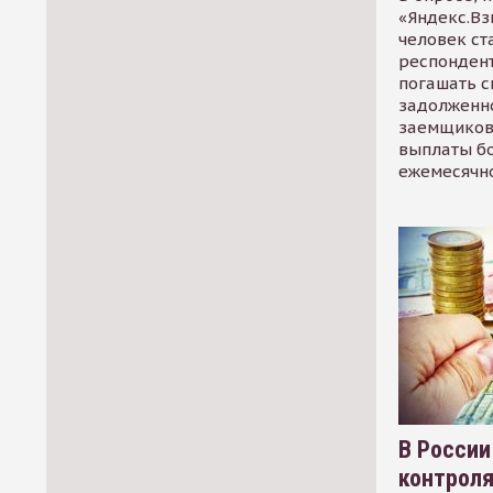
«Яндекс.Вз
человек ст
респондент
погашать 
задолженно
заемщиков
выплаты б
ежемесячн
В России
контрол