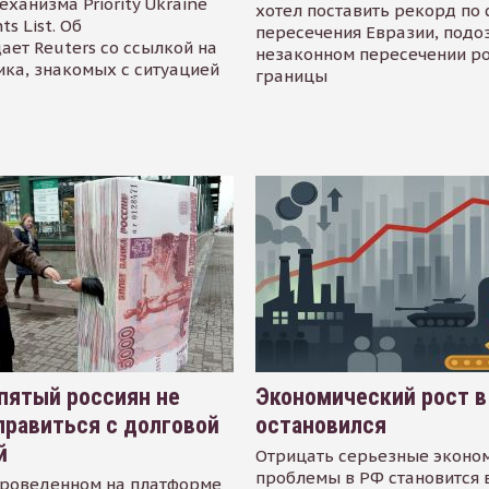
еханизма Priority Ukraine
хотел поставить рекорд по 
s List. Об
пересечения Евразии, подо
ает Reuters со ссылкой на
незаконном пересечении р
ика, знакомых с ситуацией
границы
пятый россиян не
Экономический рост в
равиться с долговой
остановился
й
Отрицать серьезные эконо
проблемы в РФ становится 
проведенном на платформе