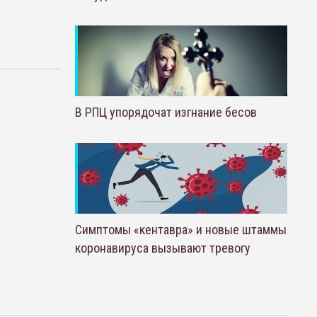
В РПЦ упорядочат изгнание бесов
Симптомы «кентавра» и новые штаммы
коронавируса вызывают тревогу