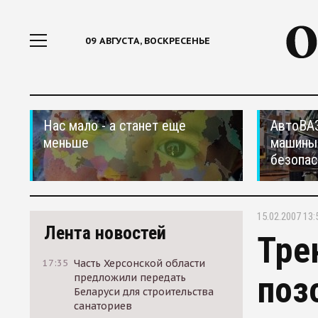
09 АВГУСТА, ВОСКРЕСЕНЬЕ
Нас мало - а станет еще
АвтоВАЗ
меньше
машины
безопас
15.02.2007 13:
Лента новостей
Тре
17:35
Часть Херсонской области
поз
предложили передать
Беларуси для строительства
санаториев