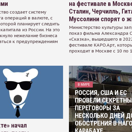
ями
на фестивале в Москве
Сталин, Черчилль, Гит
тво создает систему
а операций в валюте, с
Муссолини спорят о ж
оторой планирует следить
Министерство культуры зап
капитала из России. На это
показ фильма Александра 
кнуло нежелание бизнеса
«Сказка», вышедшего в 2022
аться к предупреждениям
фестивале КАРО.Арт, котор
проходит в Москве с 10 по 
В МИРЕ
РОССИЯ, США И ЕС
ПРОВЕЛИ СЕКРЕТНЫ
ПЕРЕГОВОРЫ ЗА
НЕСКОЛЬКО ДНЕЙ Д
ОБОСТРЕНИЯ В НАГ
те» начал
КАРАБАХЕ