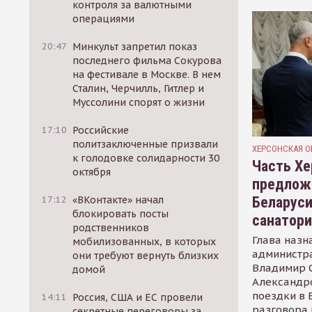
контроля за валютными
операциями
20:47
Минкульт запретил показ
последнего фильма Сокурова
на фестивале в Москве. В нем
Сталин, Черчилль, Гитлер и
Муссолини спорят о жизни
17:10
Российские
политзаключенные призвали
ХЕРСОНСКАЯ О
к голодовке солидарности 30
Часть Хе
октября
предлож
Беларуси
17:12
«ВКонтакте» начал
блокировать посты
санатор
родственников
Глава назн
мобилизованных, в которых
администр
они требуют вернуть близких
Владимир С
домой
Александр
поездки в 
14:11
Россия, США и ЕС провели
разговора 
секретные переговоры за