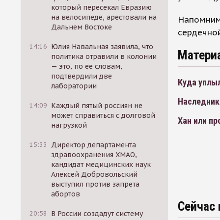
который пересекал Евразию
на велосипеде, арестовали на
Напомним,
Дальнем Востоке
сердечной
14:16
Юлия Навальная заявила, что
Матери
политика отравили в колонии
— это, по ее словам,
подтвердили две
Куда уплы
лаборатории
Наследник
14:09
Каждый пятый россиян не
может справиться с долговой
Хан или пр
нагрузкой
15:33
Директор департамента
здравоохранения ХМАО,
кандидат медицинских наук
Алексей Добровольский
выступил против запрета
абортов
Сейчас 
20:58
В России создадут систему