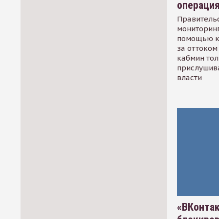
операци
Правительс
мониторинг
помощью к
за оттоком 
кабмин тол
прислушив
власти
«ВКонтак