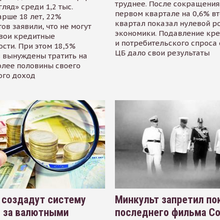
труднее. После сокращения
гляд» среди 1,2 тыс.
первом квартале на 0,6% в
арше 18 лет, 22%
квартал показал нулевой р
ов заявили, что не могут
экономики. Подавление кр
свои кредитные
и потребительского спроса
сти. При этом 18,5%
ЦБ дало свои результаты
 вынуждены тратить на
олее половины своего
ого доход
 создадут систему
Минкульт запретил по
я за валютными
последнего фильма С