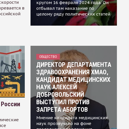
скорости
кругом 16 февраля 2024 года. Он
зревается в
отбывал там наказание по
оссийской
целому ряду политических статей
ОБЩЕСТВО
ДИРЕКТОР ДЕПАРТАМЕНТА
ЗДРАВООХРАНЕНИЯ ХМАО,
КАНДИДАТ МЕДИЦИНСКИХ
НАУК АЛЕКСЕЙ
ДОБРОВОЛЬСКИЙ
ВЫСТУПИЛ ПРОТИВ
 России
ЗАПРЕТА АБОРТОВ
Мнение кандидата медицинских
мические
наук прозвучало на фоне
все