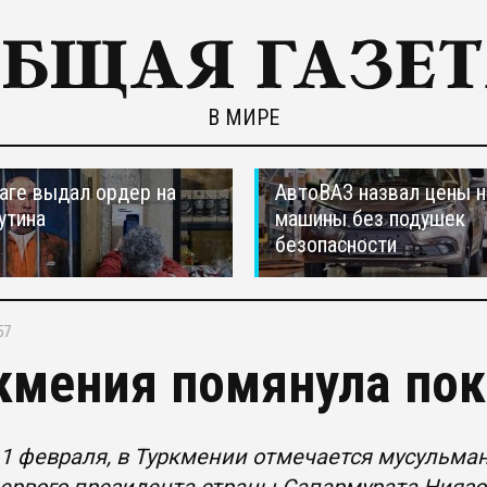
В МИРЕ
ааге выдал ордер на
АвтоВАЗ назвал цены н
утина
машины без подушек
безопасности
57
кмения помянула пок
 1 февраля, в Туркмении отмечается мусульман