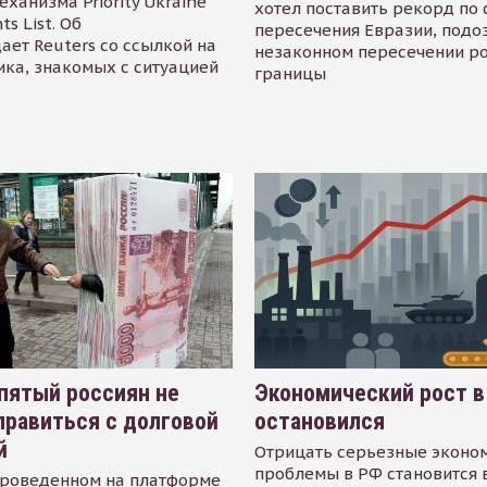
еханизма Priority Ukraine
хотел поставить рекорд по 
s List. Об
пересечения Евразии, подо
ает Reuters со ссылкой на
незаконном пересечении р
ика, знакомых с ситуацией
границы
пятый россиян не
Экономический рост в
равиться с долговой
остановился
й
Отрицать серьезные эконо
проблемы в РФ становится 
проведенном на платформе