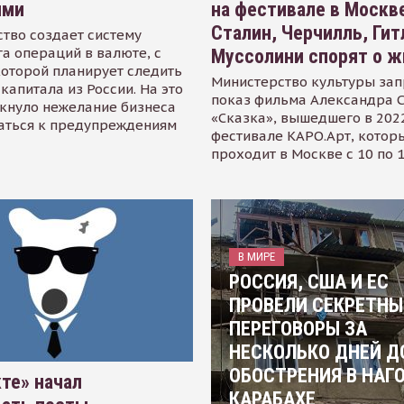
ями
на фестивале в Москве
Сталин, Черчилль, Гит
тво создает систему
а операций в валюте, с
Муссолини спорят о ж
оторой планирует следить
Министерство культуры зап
капитала из России. На это
показ фильма Александра 
кнуло нежелание бизнеса
«Сказка», вышедшего в 2022
аться к предупреждениям
фестивале КАРО.Арт, котор
проходит в Москве с 10 по 
В МИРЕ
РОССИЯ, США И ЕС
ПРОВЕЛИ СЕКРЕТНЫ
ПЕРЕГОВОРЫ ЗА
НЕСКОЛЬКО ДНЕЙ Д
ОБОСТРЕНИЯ В НАГ
те» начал
КАРАБАХЕ