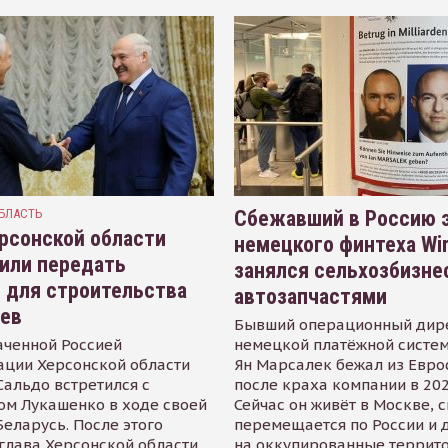
БЛАСТЬ
Сбежавший в Россию э
рсонской области
немецкого финтеха Wi
или передать
занялся сельхозбизне
 для строительства
автозапчастями
иев
Бывший операционный дир
аченной Россией
немецкой платёжной систем
ации Херсонской области
Ян Марсалек бежал из Евр
альдо встретился с
после краха компании в 202
ом Лукашенко в ходе своей
Сейчас он живёт в Москве, 
Беларусь. После этого
перемещается по России и 
глава Херсонской области
на оккупированные террит