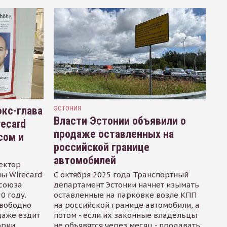
кс-глава
ЭСТОНИЯ
Власти Эстонии объявили о
recard
продаже оставленных на
сом и
российской границе
автомобилей
ектор
ы Wirecard
С октября 2025 года Транспортный
осоюза
департамент Эстонии начнет изымать
0 году.
оставленные на парковке возле КПП
свободно
на российской границе автомобили, а
даже ездит
потом - если их законные владельцы
ории
не объявятся через месяц - продавать.