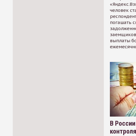
«Яндекс.Вз
человек ст
респондент
погашать 
задолженно
заемщиков
выплаты б
ежемесячн
В России
контрол