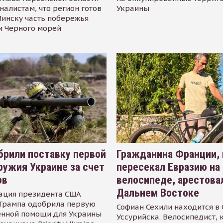
налистам, что регион готов
Украины
инску часть побережья
и Черного морей
рили поставку первой
Гражданина Франции,
ружия Украине за счет
пересекал Евразию на
ов
велосипеде, арестова
Дальнем Востоке
ация президента США
Трампа одобрила первую
Софиан Сехили находится в
енной помощи для Украины
Уссурийска. Велосипедист,