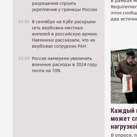
в рамках м
разрешение строить
Requirement
укрепления у границы России
этом сообщ
два источн
12:53
В сентябре на Кубе раскрыли
сеть вербовки местных
жителей в российскую армию.
Наемники рассказали, что их
вербовал сотрудник РАН
22:20
Россия намерена увеличить
военные расходы в 2024 году
почти на 70%
Каждый 
может сп
нагрузко
В опросе, 