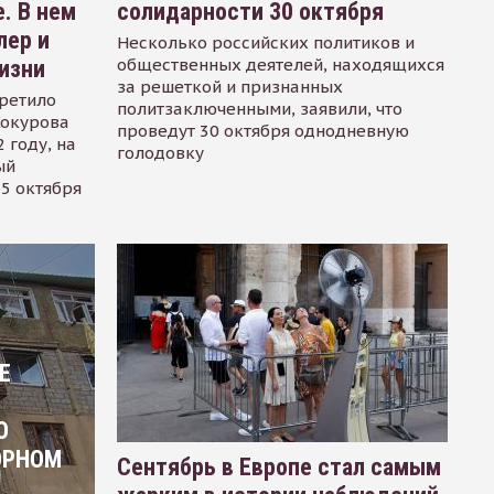
. В нем
солидарности 30 октября
лер и
Несколько российских политиков и
общественных деятелей, находящихся
изни
за решеткой и признанных
ретило
политзаключенными, заявили, что
Сокурова
проведут 30 октября однодневную
 году, на
голодовку
ый
15 октября
Е
О
ОРНОМ
Сентябрь в Европе стал самым