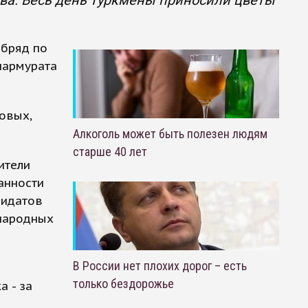
ва. Весь день туркмены приносили цветы
обряд по
пармурата
овых,
Алкоголь может быть полезен людям
старше 40 лет
ители
анности
дидатов
ународных
В России нет плохих дорог – есть
только бездорожье
а - за