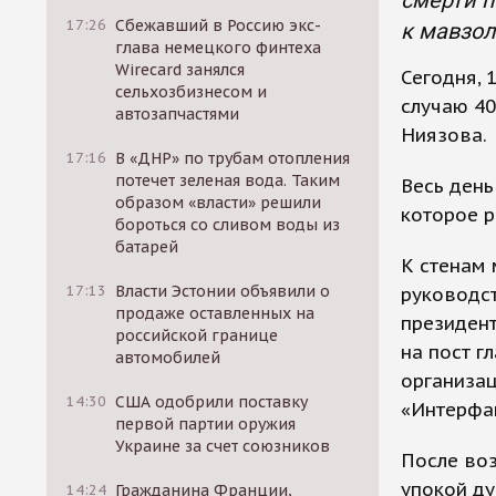
смерти п
17:26
Сбежавший в Россию экс-
к мавзол
глава немецкого финтеха
Wirecard занялся
Сегодня, 
сельхозбизнесом и
случаю 40
автозапчастями
Ниязова.
17:16
В «ДНР» по трубам отопления
потечет зеленая вода. Таким
Весь день
образом «власти» решили
которое р
бороться со сливом воды из
батарей
К стенам
17:13
Власти Эстонии объявили о
руководс
продаже оставленных на
президен
российской границе
на пост г
автомобилей
организац
14:30
США одобрили поставку
«Интерфа
первой партии оружия
Украине за счет союзников
После воз
упокой ду
14:24
Гражданина Франции,