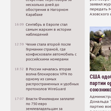
заявил жур
несколько дней до
передать М
обострения в Нагорном
Азовского 
Карабахе
16:09
Сентябрь в Европе стал
самым жарким в истории
наблюдений
12:39
Чехия стала второй после
Германии страной, где
конфисковали автомобиль с
российскими номерами
18:32
В России началась вторая
волна блокировок VPN по
США одоб
одному из самых
партии о
распространенных и удобных
союзник
протоколов WireGuard
Администр
17:07
Власти Финляндии заплатят
Дональда 
по 750 евро
партию во
землевладельцам за