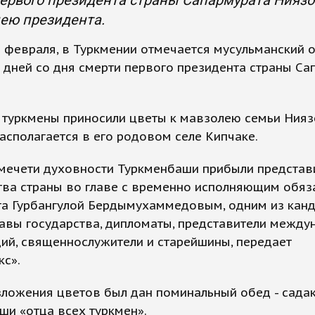
ервого президента страны Сапармурата Ниязо
ею президента.
1 февраля, в Туркмении отмечается мусульманский 
 дней со дня смерти первого президента страны Са
 туркмены приносили цветы к мавзолею семьи Нияз
асполагается в его родовом селе Кипчаке.
 мечети духовности Туркменбаши прибыли представ
тва страны во главе с временно исполняющим обяз
та Гурбангулой Бердымухаммедовым, одним из кан
лавы государства, дипломаты, представители межд
ий, священнослужители и старейшины, передает
кс».
ложения цветов был дан поминальный обед - садак
ши «отца всех туркмен».