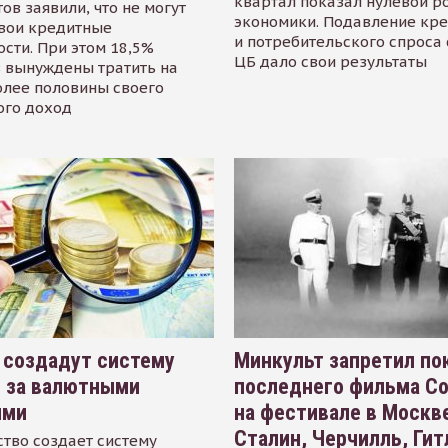
квартал показал нулевой р
ов заявили, что не могут
экономики. Подавление кр
свои кредитные
и потребительского спроса
сти. При этом 18,5%
ЦБ дало свои результаты
 вынуждены тратить на
олее половины своего
ого доход
 создадут систему
Минкульт запретил по
я за валютными
последнего фильма С
ями
на фестивале в Москве
Сталин, Черчилль, Гит
тво создает систему