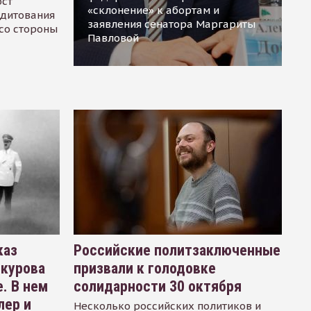
ост
«склонение» к абортам и
едитования
заявления сенатора Маргариты
 со стороны
Павловой
каз
Российские политзаключенные
окурова
призвали к голодовке
. В нем
солидарности 30 октября
лер и
Несколько российских политиков и