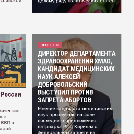
оссийской
целому ряду политических статей
ОБЩЕСТВО
ДИРЕКТОР ДЕПАРТАМЕНТА
ЗДРАВООХРАНЕНИЯ ХМАО,
КАНДИДАТ МЕДИЦИНСКИХ
НАУК АЛЕКСЕЙ
ДОБРОВОЛЬСКИЙ
ВЫСТУПИЛ ПРОТИВ
 России
ЗАПРЕТА АБОРТОВ
Мнение кандидата медицинских
мические
наук прозвучало на фоне
все
последнего предложения
 ВВП в
патриарха РПЦ Кирилла о
торой
федеральном запрете на