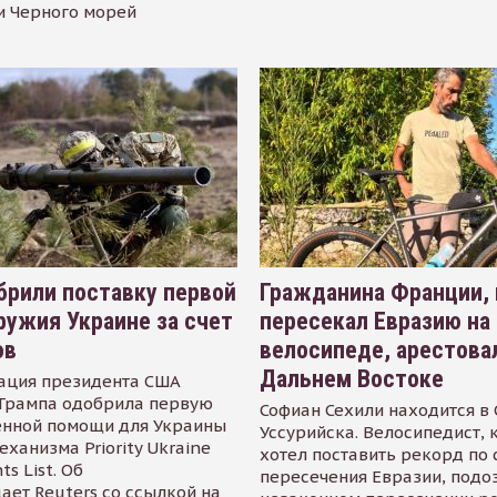
и Черного морей
рили поставку первой
Гражданина Франции,
ружия Украине за счет
пересекал Евразию на
ов
велосипеде, арестова
Дальнем Востоке
ация президента США
Трампа одобрила первую
Софиан Сехили находится в
енной помощи для Украины
Уссурийска. Велосипедист,
еханизма Priority Ukraine
хотел поставить рекорд по 
s List. Об
пересечения Евразии, подо
ает Reuters со ссылкой на