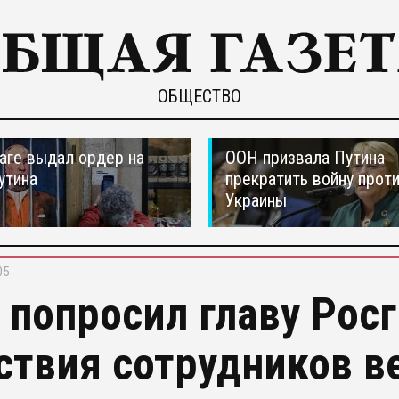
ОБЩЕСТВО
ааге выдал ордер на
ООН призвала Путина
утина
прекратить войну прот
Украины
05
 попросил главу Рос
ствия сотрудников в