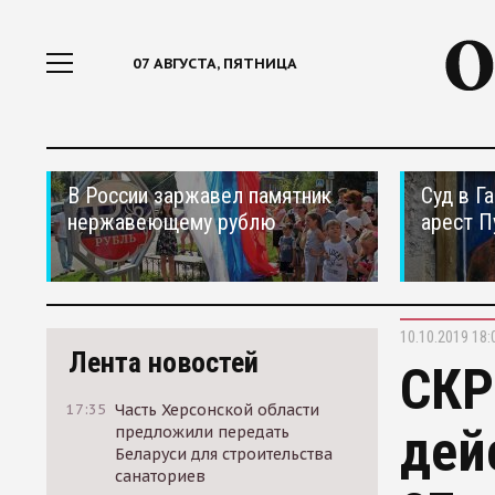
07 АВГУСТА, ПЯТНИЦА
В России заржавел памятник
Суд в Г
нержавеющему рублю
арест П
10.10.2019 18:
Лента новостей
СКР
17:35
Часть Херсонской области
дей
предложили передать
Беларуси для строительства
санаториев