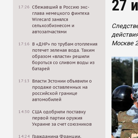
27 
17:26
Сбежавший в Россию экс-
глава немецкого финтеха
Wirecard занялся
Следстве
сельхозбизнесом и
автозапчастями
действия
Москве 
17:16
В «ДНР» по трубам отопления
потечет зеленая вода. Таким
образом «власти» решили
бороться со сливом воды из
батарей
17:13
Власти Эстонии объявили о
продаже оставленных на
российской границе
автомобилей
14:30
США одобрили поставку
первой партии оружия
Украине за счет союзников
14:24
Гражданина Франции,