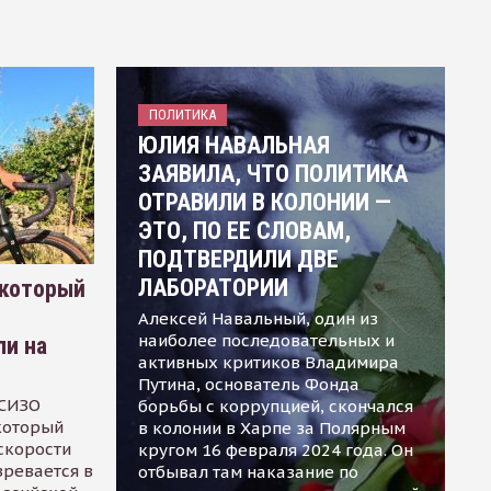
ПОЛИТИКА
ЮЛИЯ НАВАЛЬНАЯ
ЗАЯВИЛА, ЧТО ПОЛИТИКА
ОТРАВИЛИ В КОЛОНИИ —
ЭТО, ПО ЕЕ СЛОВАМ,
ПОДТВЕРДИЛИ ДВЕ
ЛАБОРАТОРИИ
 который
Алексей Навальный, один из
наиболее последовательных и
ли на
активных критиков Владимира
Путина, основатель Фонда
 СИЗО
борьбы с коррупцией, скончался
 который
в колонии в Харпе за Полярным
скорости
кругом 16 февраля 2024 года. Он
зревается в
отбывал там наказание по