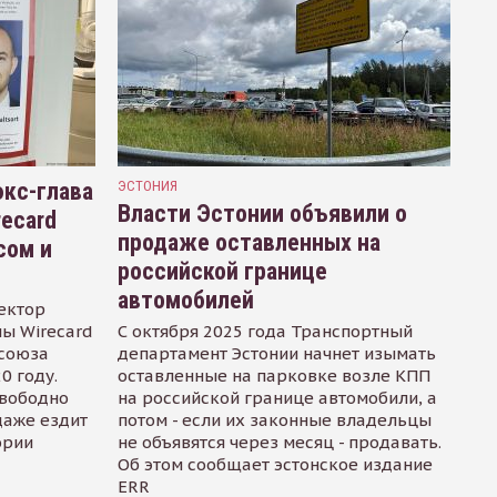
кс-глава
ЭСТОНИЯ
Власти Эстонии объявили о
recard
продаже оставленных на
сом и
российской границе
автомобилей
ектор
ы Wirecard
С октября 2025 года Транспортный
осоюза
департамент Эстонии начнет изымать
0 году.
оставленные на парковке возле КПП
свободно
на российской границе автомобили, а
даже ездит
потом - если их законные владельцы
ории
не объявятся через месяц - продавать.
Об этом сообщает эстонское издание
ERR