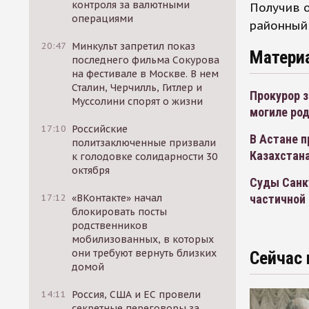
контроля за валютными
Получив о
операциями
районный 
20:47
Минкульт запретил показ
Матери
последнего фильма Сокурова
на фестивале в Москве. В нем
Сталин, Черчилль, Гитлер и
Прокурор з
Муссолини спорят о жизни
могиле ро
17:10
Российские
В Астане 
политзаключенные призвали
Казахстан
к голодовке солидарности 30
октября
Суды Санк
частичной
17:12
«ВКонтакте» начал
блокировать посты
родственников
мобилизованных, в которых
они требуют вернуть близких
Сейчас 
домой
14:11
Россия, США и ЕС провели
секретные переговоры за