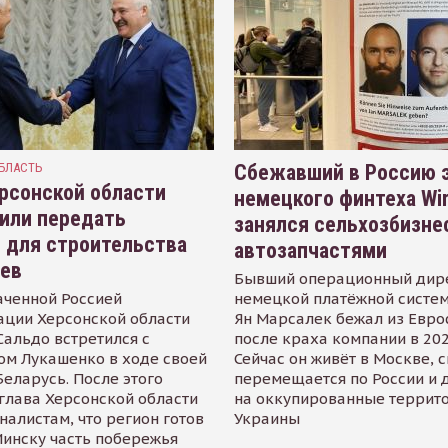
БЛАСТЬ
Сбежавший в Россию э
рсонской области
немецкого финтеха Wi
или передать
занялся сельхозбизне
 для строительства
автозапчастями
иев
Бывший операционный дир
аченной Россией
немецкой платёжной систем
ации Херсонской области
Ян Марсалек бежал из Евр
альдо встретился с
после краха компании в 202
ом Лукашенко в ходе своей
Сейчас он живёт в Москве, 
Беларусь. После этого
перемещается по России и 
глава Херсонской области
на оккупированные террит
налистам, что регион готов
Украины
инску часть побережья