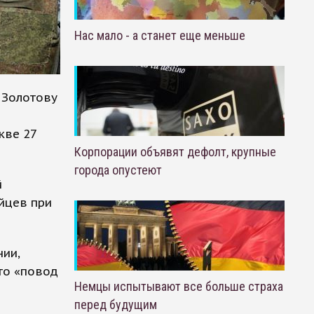
Нас мало - а станет еще меньше
 Золотову
кве 27
Корпорации объявят дефолт, крупные
города опустеют
й
йцев при
ии,
то «повод
Немцы испытывают все больше страха
перед будущим