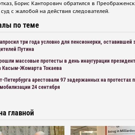
тказ, Борис Канторович обратился в Преображенск
суд с жалобой на действия следователей.
алы по теме
апросил три года условно для пенсионерки, оставившей 
дителей Путина
прошли массовые протесты в день инаугурации президен
а Касым-Жомарта Токаева
т-Петербурга арестовали 97 задержанных на протестах 
 мобилизации 24 сентября
на главной