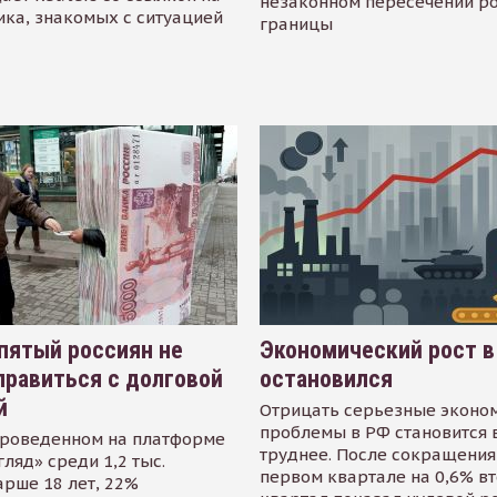
незаконном пересечении р
ика, знакомых с ситуацией
границы
пятый россиян не
Экономический рост в
равиться с долговой
остановился
й
Отрицать серьезные эконо
проблемы в РФ становится 
проведенном на платформе
труднее. После сокращения
гляд» среди 1,2 тыс.
первом квартале на 0,6% в
арше 18 лет, 22%