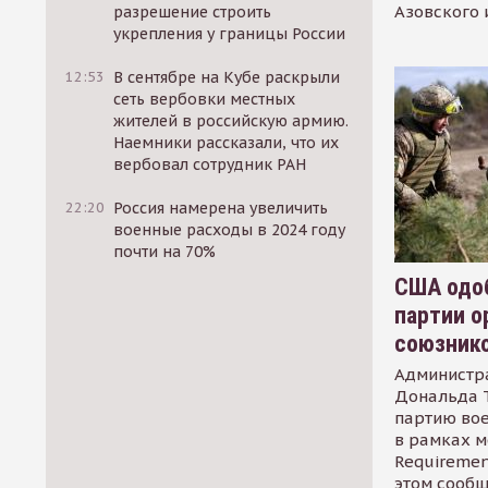
Азовского 
разрешение строить
укрепления у границы России
12:53
В сентябре на Кубе раскрыли
сеть вербовки местных
жителей в российскую армию.
Наемники рассказали, что их
вербовал сотрудник РАН
22:20
Россия намерена увеличить
военные расходы в 2024 году
почти на 70%
США одоб
партии о
союзник
Администр
Дональда 
партию во
в рамках м
Requirement
этом сообщ