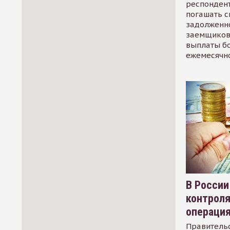
респондент
погашать 
задолженно
заемщиков
выплаты б
ежемесячн
В России
контрол
операци
Правительс