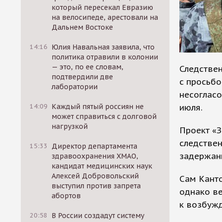
который пересекал Евразию
на велосипеде, арестовали на
Дальнем Востоке
14:16
Юлия Навальная заявила, что
политика отравили в колонии
— это, по ее словам,
Следствен
подтвердили две
с просьбо
лаборатории
несогласо
июля.
14:09
Каждый пятый россиян не
может справиться с долговой
нагрузкой
Проект «
следствен
15:33
Директор департамента
задержани
здравоохранения ХМАО,
кандидат медицинских наук
Алексей Добровольский
Сам Канто
выступил против запрета
однако ве
абортов
к возбуж
20:58
В России создадут систему