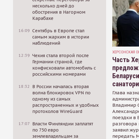
несколько дней до
обострения в Нагорном
Карабахе
16:09
Сентябрь в Европе стал
самым жарким в истории
наблюдений
ХЕРСОНСКАЯ О
12:39
Чехия стала второй после
Часть Хе
Германии страной, где
предлож
конфисковали автомобиль с
российскими номерами
Беларуси
санатор
18:32
В России началась вторая
Глава назн
волна блокировок VPN по
администр
одному из самых
Владимир С
распространенных и удобных
Александр
протоколов WireGuard
поездки в 
разговора 
17:07
Власти Финляндии заплатят
заявил жур
по 750 евро
передать М
землевладельцам за