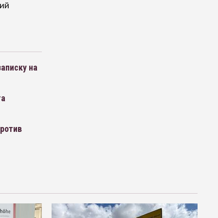
ий
записку на
та
против