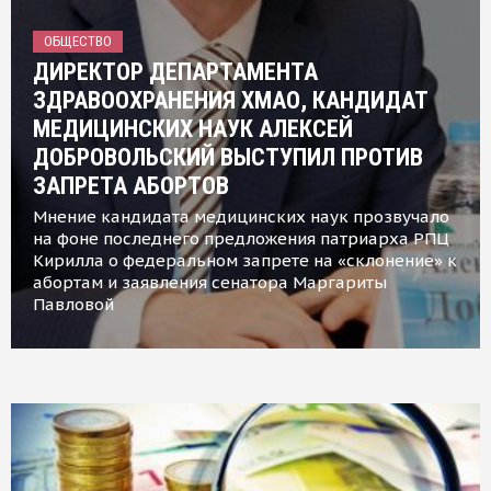
ОБЩЕСТВО
ДИРЕКТОР ДЕПАРТАМЕНТА
ЗДРАВООХРАНЕНИЯ ХМАО, КАНДИДАТ
МЕДИЦИНСКИХ НАУК АЛЕКСЕЙ
ДОБРОВОЛЬСКИЙ ВЫСТУПИЛ ПРОТИВ
ЗАПРЕТА АБОРТОВ
Мнение кандидата медицинских наук прозвучало
на фоне последнего предложения патриарха РПЦ
Кирилла о федеральном запрете на «склонение» к
абортам и заявления сенатора Маргариты
Павловой