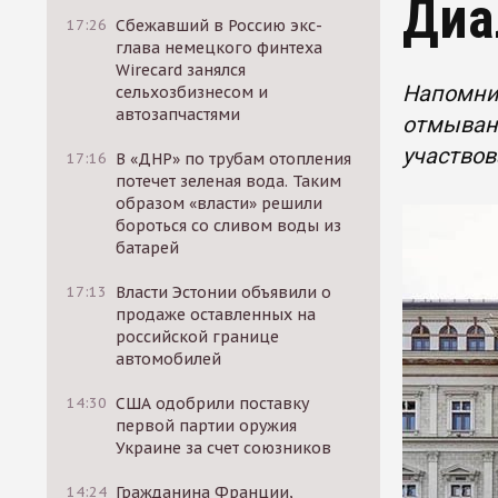
Диа
17:26
Сбежавший в Россию экс-
глава немецкого финтеха
Wirecard занялся
Напомним
сельхозбизнесом и
автозапчастями
отмыван
участвов
17:16
В «ДНР» по трубам отопления
потечет зеленая вода. Таким
образом «власти» решили
бороться со сливом воды из
батарей
17:13
Власти Эстонии объявили о
продаже оставленных на
российской границе
автомобилей
14:30
США одобрили поставку
первой партии оружия
Украине за счет союзников
14:24
Гражданина Франции,