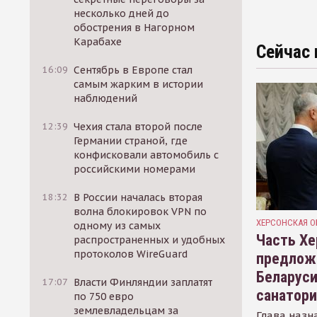
несколько дней до
обострения в Нагорном
Карабахе
Сейчас 
16:09
Сентябрь в Европе стал
самым жарким в истории
наблюдений
12:39
Чехия стала второй после
Германии страной, где
конфисковали автомобиль с
российскими номерами
18:32
В России началась вторая
волна блокировок VPN по
ХЕРСОНСКАЯ О
одному из самых
Часть Хе
распространенных и удобных
протоколов WireGuard
предлож
Беларуси
17:07
Власти Финляндии заплатят
санатор
по 750 евро
землевладельцам за
Глава назн