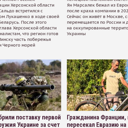
ации Херсонской области
Ян Марсалек бежал из Евр
альдо встретился с
после краха компании в 202
ом Лукашенко в ходе своей
Сейчас он живёт в Москве, 
Беларусь. После этого
перемещается по России и 
глава Херсонской области
на оккупированные террит
налистам, что регион готов
Украины
инску часть побережья
и Черного морей
рили поставку первой
Гражданина Франции,
ружия Украине за счет
пересекал Евразию на