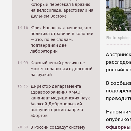
который пересекал Евразию
на велосипеде, арестовали на
Дальнем Востоке
14:16
Юлия Навальная заявила, что
политика отравили в колонии
Photo: spbdnev
— это, по ее словам,
подтвердили две
лаборатории
Австрийск
расследо
14:09
Каждый пятый россиян не
может справиться с долговой
российско
нагрузкой
В сообщен
15:33
Директор департамента
подозрени
здравоохранения ХМАО,
проводить
кандидат медицинских наук
Алексей Добровольский
выступил против запрета
Напомним,
абортов
опублико
офшорные
20:58
В России создадут систему