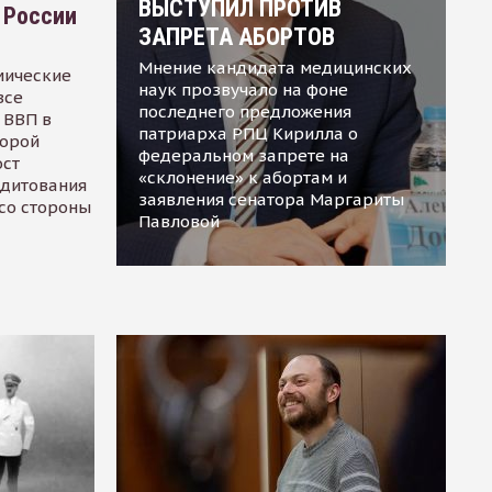
ВЫСТУПИЛ ПРОТИВ
 России
ЗАПРЕТА АБОРТОВ
Мнение кандидата медицинских
мические
наук прозвучало на фоне
все
последнего предложения
 ВВП в
патриарха РПЦ Кирилла о
торой
федеральном запрете на
ост
«склонение» к абортам и
едитования
заявления сенатора Маргариты
 со стороны
Павловой