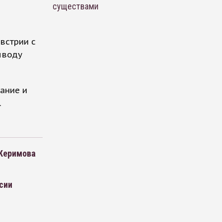
существами
встрии с
ыводу
вание и
.
 Керимова
сии