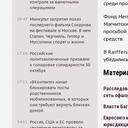
контроля за валютными
среди про
операциями
Фонд Herm
20:47
Минкульт запретил показ
Магнитски
последнего фильма Сокурова
на фестивале в Москве. В нем
просьбой 
Сталин, Черчилль, Гитлер и
средств.
Муссолини спорят о жизни
В Raiffei
17:10
Российские
убедилис
политзаключенные призвали
к голодовке солидарности 30
октября
Матери
17:12
«ВКонтакте» начал
блокировать посты
Расследов
родственников
сеть офшо
мобилизованных, в которых
они требуют вернуть близких
Власти Баг
домой
Евросоюз м
14:11
Россия, США и ЕС провели
юрисдикц
секретные переговоры за