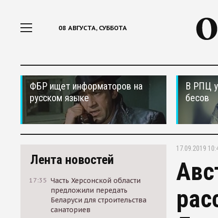
08 АВГУСТА, СУББОТА
ФБР ищет информаторов на
В РПЦ у
русском языке
бесов
17.09.2019 10:
Лента новостей
Авс
17:35
Часть Херсонской области
рас
предложили передать
Беларуси для строительства
санаториев