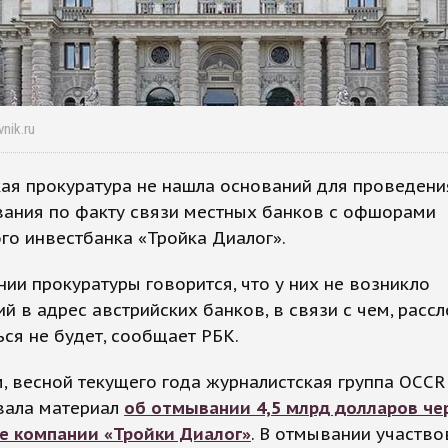
nik.ru
ая прокуратура не нашла оснований для проведени
вания по факту связи местных банков с офшорами
го инвестбанка «Тройка Диалог».
ии прокуратуры говорится, что у них не возникло
й в адрес австрийских банков, в связи с чем, расс
ся не будет, сообщает РБК.
 весной текущего года журналистская группа OCCR
вала материал
об отмывании 4,5 млрд долларов че
 компании «Тройки Диалог»
. В отмывании участво