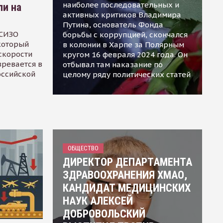
наиболее последовательных и
ли на
активных критиков Владимира
Путина, основатель Фонда
 СИЗО
борьбы с коррупцией, скончался
 который
в колонии в Харпе за Полярным
скорости
кругом 16 февраля 2024 года. Он
зревается в
отбывал там наказание по
оссийской
целому ряду политических статей
ОБЩЕСТВО
ДИРЕКТОР ДЕПАРТАМЕНТА
ЗДРАВООХРАНЕНИЯ ХМАО,
КАНДИДАТ МЕДИЦИНСКИХ
НАУК АЛЕКСЕЙ
ДОБРОВОЛЬСКИЙ