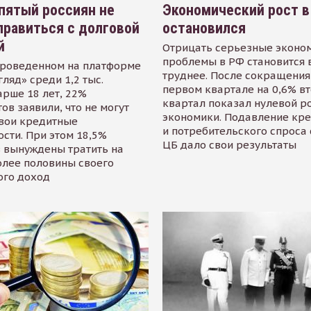
пятый россиян не
Экономический рост в
равиться с долговой
остановился
й
Отрицать серьезные эконо
проблемы в РФ становится 
проведенном на платформе
труднее. После сокращения
гляд» среди 1,2 тыс.
первом квартале на 0,6% в
арше 18 лет, 22%
квартал показал нулевой р
ов заявили, что не могут
экономики. Подавление кр
свои кредитные
и потребительского спроса
сти. При этом 18,5%
ЦБ дало свои результаты
 вынуждены тратить на
олее половины своего
ого доход