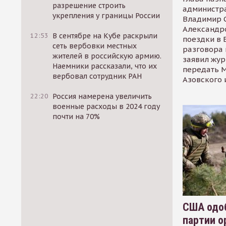
разрешение строить
администр
укрепления у границы России
Владимир С
Александр
12:53
В сентябре на Кубе раскрыли
поездки в 
сеть вербовки местных
разговора 
жителей в российскую армию.
заявил жур
Наемники рассказали, что их
передать М
вербовал сотрудник РАН
Азовского 
22:20
Россия намерена увеличить
военные расходы в 2024 году
почти на 70%
США одоб
партии о