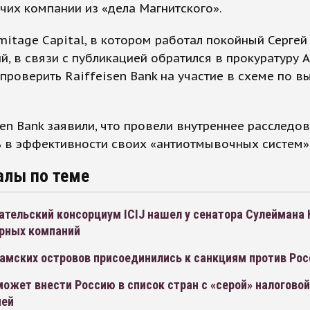
чих компании из «дела Магнитского».
itage Capital, в котором работал покойный Сергей
й, в связи с публикацией обратился в прокуратуру А
проверить Raiffeisen Bank на участие в схеме по в
sen Bank заявили, что провели внутреннее расследо
ь в эффективности своих «антиотмывочных систем»
алы по теме
ательский консорциум ICIJ нашел у сенатора Сулеймана
рных компаний
амских островов присоединились к санкциям против Рос
ожет внести Россию в список стран с «серой» налоговой
ией