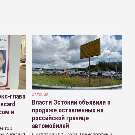
кс-глава
ЭСТОНИЯ
Власти Эстонии объявили о
recard
продаже оставленных на
сом и
российской границе
автомобилей
ектор
ы Wirecard
С октября 2025 года Транспортный