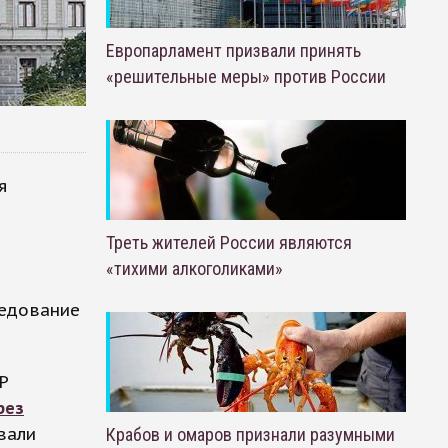
Европарламент призвали принять
«решительные меры» против России
я
Треть жителей России являются
«тихими алкоголиками»
ледование
P
рез
вали
Крабов и омаров признали разумными