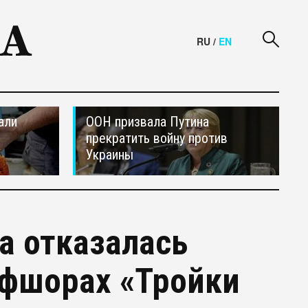
RU
/
EN
али
ООН призвала Путина
прекратить войну против
Украины
а отказалась
офшорах «Тройки