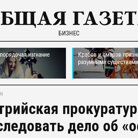
БИЗНЕС
порядочат изгнание
Крабов и омаров призн
разумными существами
48
трийская прокуратур
следовать дело об «