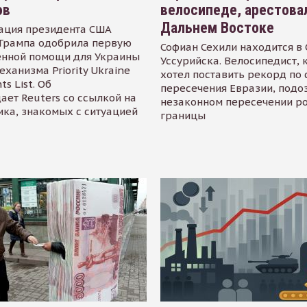
ов
велосипеде, арестова
Дальнем Востоке
ация президента США
Трампа одобрила первую
Софиан Сехили находится в
енной помощи для Украины
Уссурийска. Велосипедист,
еханизма Priority Ukraine
хотел поставить рекорд по 
s List. Об
пересечения Евразии, подо
ает Reuters со ссылкой на
незаконном пересечении р
ика, знакомых с ситуацией
границы