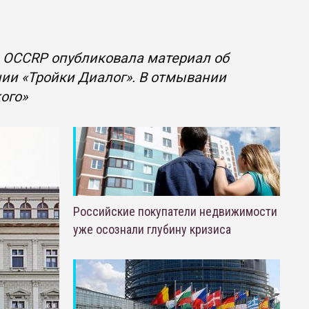
а OCCRP опубликовала материал об
ии «Тройки Диалог». В отмывании
ого»
Российские покупатели недвижимости
уже осознали глубину кризиса