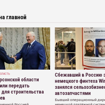
на главной
БЛАСТЬ
Сбежавший в Россию э
рсонской области
немецкого финтеха Wi
или передать
занялся сельхозбизне
 для строительства
автозапчастями
иев
Бывший операционный дир
аченной Россией
немецкой платёжной систем