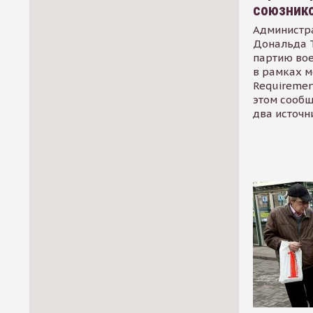
союзник
Администр
Дональда 
партию во
в рамках м
Requirement
этом сообщ
два источн