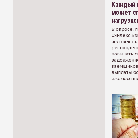
Каждый 
может сп
нагрузко
В опросе, 
«Яндекс.Вз
человек ст
респондент
погашать 
задолженно
заемщиков
выплаты б
ежемесячн