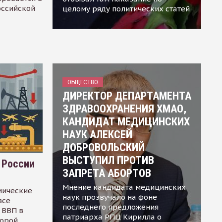
оссийской
целому ряду политических статей
ОБЩЕСТВО
ДИРЕКТОР ДЕПАРТАМЕНТА
ЗДРАВООХРАНЕНИЯ ХМАО,
КАНДИДАТ МЕДИЦИНСКИХ
НАУК АЛЕКСЕЙ
ДОБРОВОЛЬСКИЙ
ВЫСТУПИЛ ПРОТИВ
 России
ЗАПРЕТА АБОРТОВ
Мнение кандидата медицинских
мические
наук прозвучало на фоне
все
последнего предложения
 ВВП в
патриарха РПЦ Кирилла о
торой