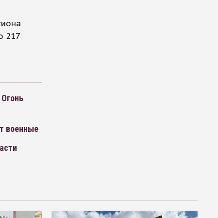
гиона
о 217
 Огонь
ют военные
ласти