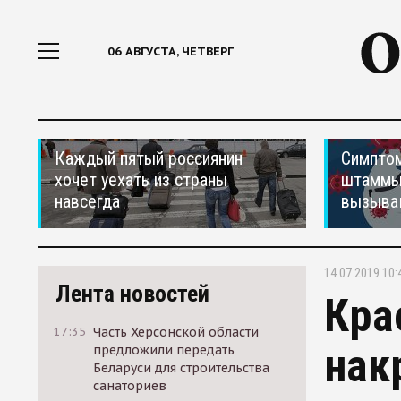
06 АВГУСТА, ЧЕТВЕРГ
Каждый пятый россиянин
Симптом
хочет уехать из страны
штаммы
навсегда
вызыва
14.07.2019 10:
Лента новостей
Кра
17:35
Часть Херсонской области
нак
предложили передать
Беларуси для строительства
санаториев