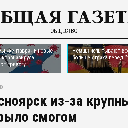
ОБЩЕСТВО
ы «кентавра» и новые
Немцы испытывают вс
 коронавируса
больше страха перед 
ют тревогу
48
сноярск из-за крупн
рыло смогом