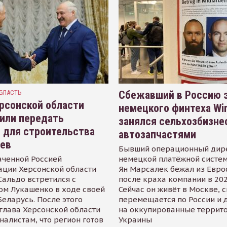
БЛАСТЬ
Сбежавший в Россию э
рсонской области
немецкого финтеха Wi
или передать
занялся сельхозбизне
 для строительства
автозапчастями
иев
Бывший операционный дир
аченной Россией
немецкой платёжной систем
ации Херсонской области
Ян Марсалек бежал из Евр
альдо встретился с
после краха компании в 202
ом Лукашенко в ходе своей
Сейчас он живёт в Москве, 
Беларусь. После этого
перемещается по России и 
глава Херсонской области
на оккупированные террит
налистам, что регион готов
Украины