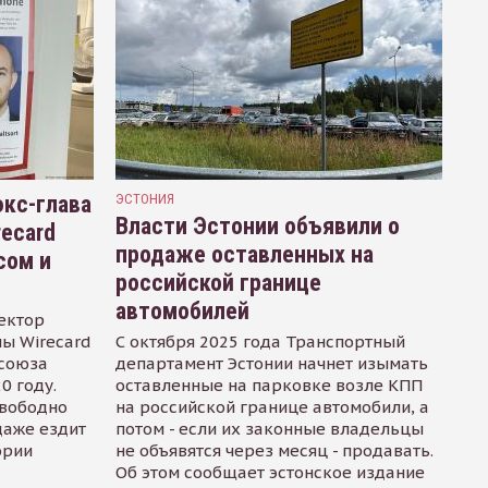
кс-глава
ЭСТОНИЯ
Власти Эстонии объявили о
recard
продаже оставленных на
сом и
российской границе
автомобилей
ектор
ы Wirecard
С октября 2025 года Транспортный
осоюза
департамент Эстонии начнет изымать
0 году.
оставленные на парковке возле КПП
свободно
на российской границе автомобили, а
даже ездит
потом - если их законные владельцы
ории
не объявятся через месяц - продавать.
Об этом сообщает эстонское издание