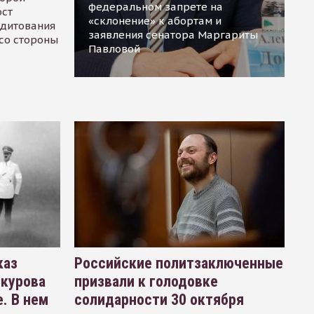
федеральном запрете на
ост
«склонение» к абортам и
едитования
заявления сенатора Маргариты
 со стороны
Павловой
каз
Российские политзаключенные
окурова
призвали к голодовке
. В нем
солидарности 30 октября