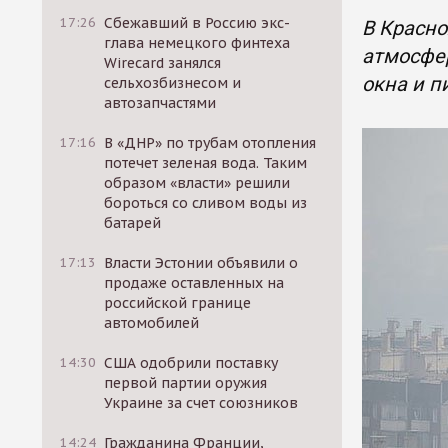
17:26
Сбежавший в Россию экс-
В Красно
глава немецкого финтеха
атмосфер
Wirecard занялся
окна и п
сельхозбизнесом и
автозапчастями
17:16
В «ДНР» по трубам отопления
потечет зеленая вода. Таким
образом «власти» решили
бороться со сливом воды из
батарей
17:13
Власти Эстонии объявили о
продаже оставленных на
российской границе
автомобилей
14:30
США одобрили поставку
первой партии оружия
Украине за счет союзников
14:24
Гражданина Франции,