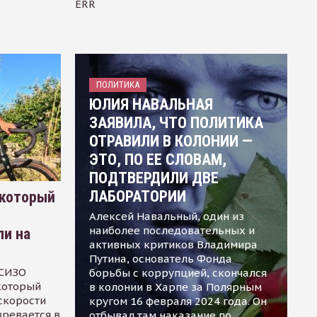
ERR
ПОЛИТИКА
ЮЛИЯ НАВАЛЬНАЯ
ЗАЯВИЛА, ЧТО ПОЛИТИКА
ОТРАВИЛИ В КОЛОНИИ —
ЭТО, ПО ЕЕ СЛОВАМ,
ПОДТВЕРДИЛИ ДВЕ
ЛАБОРАТОРИИ
 который
Алексей Навальный, один из
наиболее последовательных и
ли на
активных критиков Владимира
Путина, основатель Фонда
 СИЗО
борьбы с коррупцией, скончался
 который
в колонии в Харпе за Полярным
скорости
кругом 16 февраля 2024 года. Он
зревается в
отбывал там наказание по