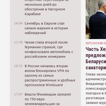
несколько дней до
обострения в Нагорном
Карабахе
16:09
Сентябрь в Европе стал
самым жарким в истории
наблюдений
12:39
Чехия стала второй после
ХЕРСОНСКАЯ О
Германии страной, где
Часть Хе
конфисковали автомобиль с
предлож
российскими номерами
Беларуси
18:32
В России началась вторая
санатор
волна блокировок VPN по
Глава назн
одному из самых
администр
распространенных и удобных
Владимир С
протоколов WireGuard
Александр
поездки в 
17:07
Власти Финляндии заплатят
разговора 
по 750 евро
заявил жур
землевладельцам за