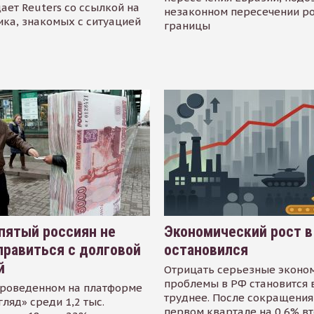
ает Reuters со ссылкой на
незаконном пересечении р
ика, знакомых с ситуацией
границы
пятый россиян не
Экономический рост в
равиться с долговой
остановился
й
Отрицать серьезные эконо
проблемы в РФ становится 
проведенном на платформе
труднее. После сокращения
гляд» среди 1,2 тыс.
первом квартале на 0,6% в