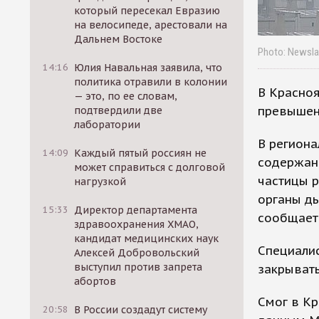
который пересекал Евразию
на велосипеде, арестовали на
Дальнем Востоке
Photo: Newsl
14:16
Юлия Навальная заявила, что
политика отравили в колонии
В Красноя
— это, по ее словам,
превышен
подтвердили две
лаборатории
В регион
14:09
Каждый пятый россиян не
содержан
может справиться с долговой
частицы р
нагрузкой
органы ды
15:33
Директор департамента
сообщает
здравоохранения ХМАО,
кандидат медицинских наук
Специалис
Алексей Добровольский
выступил против запрета
закрывать
абортов
Смог в Кр
20:58
В России создадут систему