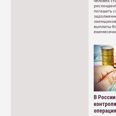
человек ст
респондент
погашать 
задолженно
заемщиков
выплаты б
ежемесячн
В России
контрол
операци