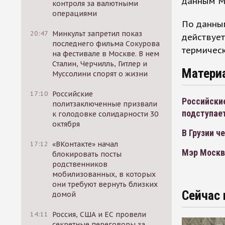
данным МЧ
контроля за валютными
операциями
По данным
20:47
Минкульт запретил показ
действует
последнего фильма Сокурова
термическ
на фестивале в Москве. В нем
Сталин, Черчилль, Гитлер и
Матери
Муссолини спорят о жизни
17:10
Российские
Российски
политзаключенные призвали
подступае
к голодовке солидарности 30
октября
В Грузии 
17:12
«ВКонтакте» начал
Мэр Москв
блокировать посты
родственников
мобилизованных, в которых
они требуют вернуть близких
Сейчас 
домой
14:11
Россия, США и ЕС провели
секретные переговоры за