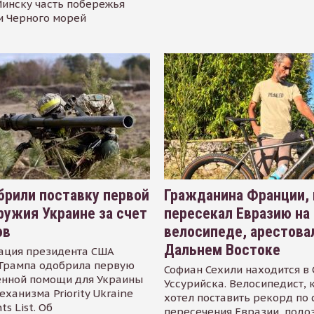
инску часть побережья
и Черного морей
рили поставку первой
Гражданина Франции,
ружия Украине за счет
пересекал Евразию на
ов
велосипеде, арестова
Дальнем Востоке
ация президента США
Трампа одобрила первую
Софиан Сехили находится в
енной помощи для Украины
Уссурийска. Велосипедист,
еханизма Priority Ukraine
хотел поставить рекорд по 
s List. Об
пересечения Евразии, подо