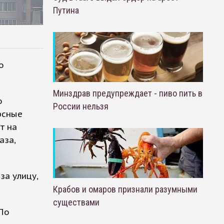
Путина
о
Минздрав предупреждает - пиво пить в
о
России нельзя
рсные
т на
аза,
а улицу,
Крабов и омаров признали разумными
существами
По