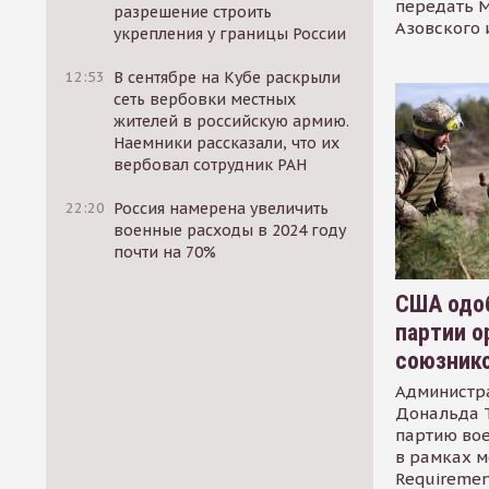
передать М
разрешение строить
Азовского 
укрепления у границы России
12:53
В сентябре на Кубе раскрыли
сеть вербовки местных
жителей в российскую армию.
Наемники рассказали, что их
вербовал сотрудник РАН
22:20
Россия намерена увеличить
военные расходы в 2024 году
почти на 70%
США одоб
партии о
союзник
Администр
Дональда 
партию во
в рамках м
Requirement