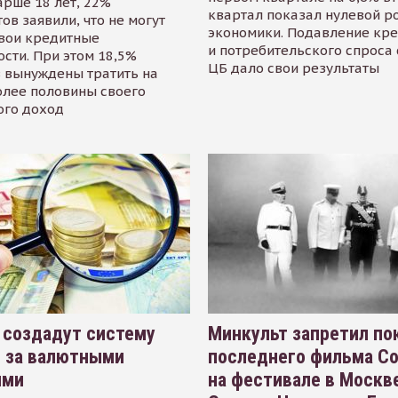
арше 18 лет, 22%
квартал показал нулевой р
ов заявили, что не могут
экономики. Подавление кр
свои кредитные
и потребительского спроса
сти. При этом 18,5%
ЦБ дало свои результаты
 вынуждены тратить на
олее половины своего
ого доход
 создадут систему
Минкульт запретил по
я за валютными
последнего фильма С
ями
на фестивале в Москве