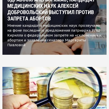
МЕДИЦИНСКИХ НАУК АЛЕКСЕЙ
ДОБРОВОЛЬСКИЙ ВЫСТУПИЛ ПРОТИВ
ЗАПРЕТА АБОРТОВ
Мнение кандидата медицинских наук прозвучало
на фоне последнего предложения патриарха РПЦ
Кирилла о федеральном запрете на «склонение» к
абортам и заявления сенатора Маргариты
Павловой