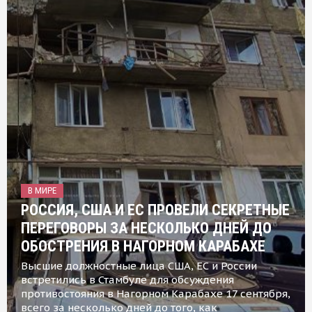
В МИРЕ
РОССИЯ, США И ЕС ПРОВЕЛИ СЕКРЕТНЫЕ
ПЕРЕГОВОРЫ ЗА НЕСКОЛЬКО ДНЕЙ ДО
ОБОСТРЕНИЯ В НАГОРНОМ КАРАБАХЕ
Высшие должностные лица США, ЕС и России
встретились в Стамбуле для обсуждения
противостояния в Нагорном Карабахе 17 сентября,
всего за несколько дней до того, как