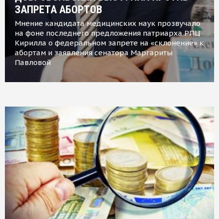
ЗАПРЕТА АБОРТОВ
Мнение кандидата медицинских наук прозвучало
на фоне последнего предложения патриарха РПЦ
Кирилла о федеральном запрете на «склонение» к
абортам и заявления сенатора Маргариты
Павловой