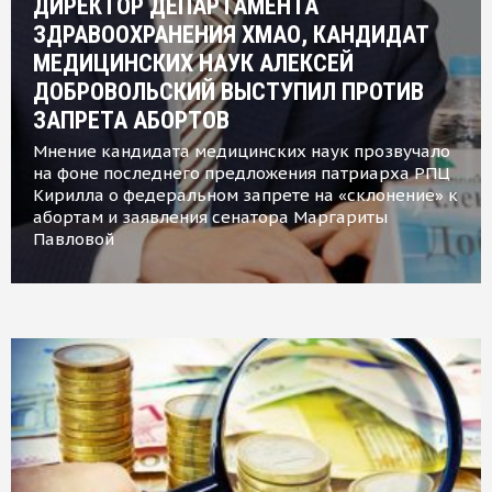
ДИРЕКТОР ДЕПАРТАМЕНТА
ЗДРАВООХРАНЕНИЯ ХМАО, КАНДИДАТ
МЕДИЦИНСКИХ НАУК АЛЕКСЕЙ
ДОБРОВОЛЬСКИЙ ВЫСТУПИЛ ПРОТИВ
ЗАПРЕТА АБОРТОВ
Мнение кандидата медицинских наук прозвучало
на фоне последнего предложения патриарха РПЦ
Кирилла о федеральном запрете на «склонение» к
абортам и заявления сенатора Маргариты
Павловой