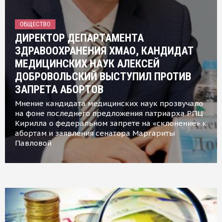
ОБЩЕСТВО
ДИРЕКТОР ДЕПАРТАМЕНТА
ЗДРАВООХРАНЕНИЯ ХМАО, КАНДИДАТ
МЕДИЦИНСКИХ НАУК АЛЕКСЕЙ
ДОБРОВОЛЬСКИЙ ВЫСТУПИЛ ПРОТИВ
ЗАПРЕТА АБОРТОВ
Мнение кандидата медицинских наук прозвучало
на фоне последнего предложения патриарха РПЦ
Кирилла о федеральном запрете на «склонение» к
абортам и заявления сенатора Маргариты
Павловой